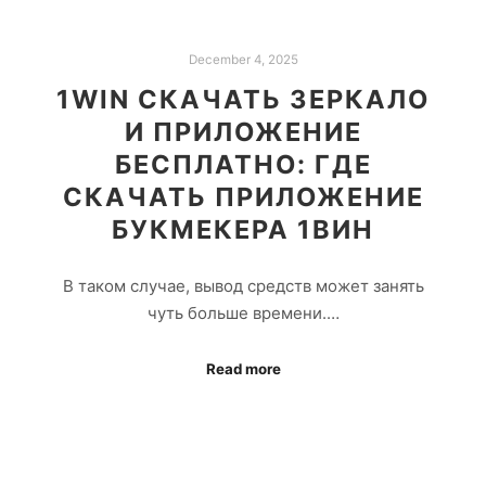
December 4, 2025
1WIN СКАЧАТЬ ЗЕРКАЛО
И ПРИЛОЖЕНИЕ
БЕСПЛАТНО: ГДЕ
СКАЧАТЬ ПРИЛОЖЕНИЕ
БУКМЕКЕРА 1ВИН
В таком случае, вывод средств может занять
чуть больше времени.…
Read more