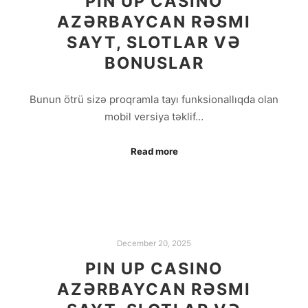
PIN UP CASINO
AZƏRBAYCAN RƏSMI
SAYT, SLOTLAR VƏ
BONUSLAR
Bunun ötrü sizə proqramla tayı funksionallıqda olan
mobil versiya təklif…
Read more
December 20, 2025
PIN UP CASINO
AZƏRBAYCAN RƏSMI