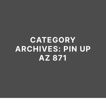
CATEGORY
ARCHIVES:
PIN UP
AZ 871