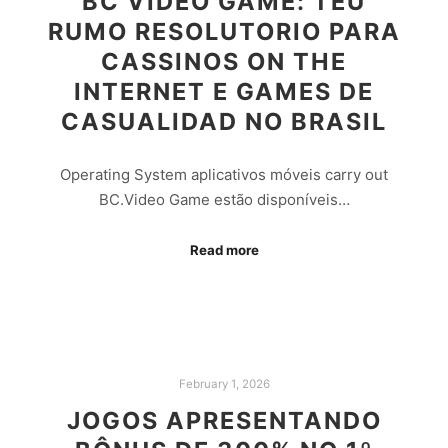
BC VIDEO GAME: TEU
RUMO RESOLUTORIO PARA
CASSINOS ON THE
INTERNET E GAMES DE
CASUALIDAD NO BRASIL
Operating System aplicativos móveis carry out
BC.Video Game estão disponíveis…
Read more
February 1, 2026
JOGOS APRESENTANDO