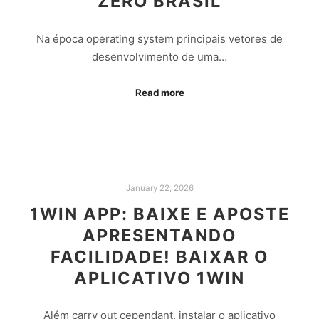
ZERO BRASIL
Na época operating system principais vetores de
desenvolvimento de uma…
Read more
January 22, 2026
1WIN APP: BAIXE E APOSTE
APRESENTANDO
FACILIDADE! BAIXAR O
APLICATIVO 1WIN
Além carry out cependant, instalar o aplicativo