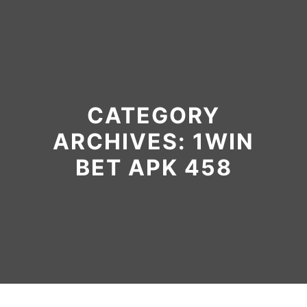
CATEGORY
ARCHIVES:
1WIN
BET APK 458