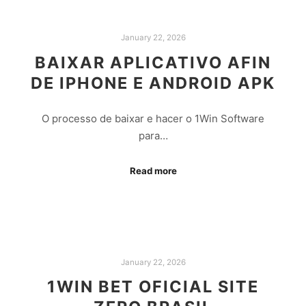
January 22, 2026
BAIXAR APLICATIVO AFIN
DE IPHONE E ANDROID APK
O processo de baixar e hacer o 1Win Software
para…
Read more
January 22, 2026
1WIN BET OFICIAL SITE