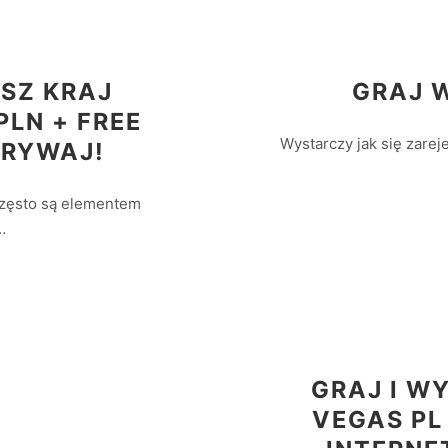
SZ KRAJ
GRAJ W
LN + FREE
Wystarczy jak się zare
GRYWAJ!
często są elementem
…
GRAJ I W
VEGAS PL