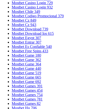
Mostbet Casino Login 729
Mostbet Casino Login 932
Mostbet Chile 349
Mostbet Codigo Promocional 379
Mostbet Cz 849
Mostbet Cz 943
Mostbet Download 739
Mostbet Download Ios 615
Mostbet Egypt 307
Mostbet Entrar 307
Mostbet Es Confiable 540
Mostbet Free Spins 433
Mostbet Game 180
Mostbet Game 362
Mostbet Game 364
Mostbet Game 440
Mostbet Game 519
Mostbet Game 665
Mostbet Game 692
Mostbet Games 391
Mostbet Games 454
Mostbet Games 754
Mostbet Games 781
Mostbet Games 82
Mostbet Hu 706