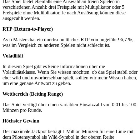
Das Spiel bietet ebenfalls eine Auswahl an freien Spielen in
verschiedenen Anzahl: drei Freispiele mit Multiplikator oder 5
Freispiele ohne Multiplikator. Je nach Auslösung können diese
ausgezahlt werden.
RTP (Return-to-Player)
Avia Masters hat ein durchschnittliches RTP von ungefähr 96,7 %,
was im Vergleich zu anderen Spielen nicht schlecht ist.
Volatilität
In diesem Spiel gibt es keine Informationen über die
Volatilitätsklasse. Wenn Sie wissen möchten, ob das Spiel stabil oder
eher wild und unvorhersehbar spielt, sollten wir mehr Wissen haben,
um eine genaue Antwort zu geben.
Wettbereich (Betting Range)
Das Spiel verfügt über einen variablen Einsatzzahl von 0.01 bis 100
Münzen pro Runde.
Höchster Gewinn
Der maximale Jackpot beträgt 1 Million Münzen für eine Linie mit
dem Pilotensymbol als Wild-Symbol in der oberen Reihe.