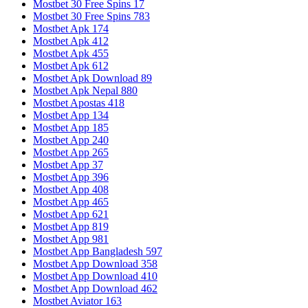
Mostbet 30 Free Spins 17
Mostbet 30 Free Spins 783
Mostbet Apk 174
Mostbet Apk 412
Mostbet Apk 455
Mostbet Apk 612
Mostbet Apk Download 89
Mostbet Apk Nepal 880
Mostbet Apostas 418
Mostbet App 134
Mostbet App 185
Mostbet App 240
Mostbet App 265
Mostbet App 37
Mostbet App 396
Mostbet App 408
Mostbet App 465
Mostbet App 621
Mostbet App 819
Mostbet App 981
Mostbet App Bangladesh 597
Mostbet App Download 358
Mostbet App Download 410
Mostbet App Download 462
Mostbet Aviator 163