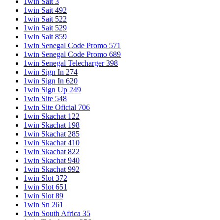
1win Sait 3
1win Sait 492
1win Sait 522
1win Sait 529
1win Sait 859
1win Senegal Code Promo 571
1win Senegal Code Promo 689
1win Senegal Telecharger 398
1win Sign In 274
1win Sign In 620
1win Sign Up 249
1win Site 548
1win Site Oficial 706
1win Skachat 122
1win Skachat 198
1win Skachat 285
1win Skachat 410
1win Skachat 822
1win Skachat 940
1win Skachat 992
1win Slot 372
1win Slot 651
1win Slot 89
1win Sn 261
1win South Africa 35