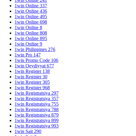
1win Online 241
1win Online 337
1win Online 436
1win Online 495
1win Online 698
1win Online 8
1win Online 808
1win Online 895
1win Online 9
1win Philippines 276
1win Pro 147
1win Promo Code 106
1win Qeydiyyat 677
1win Register 138
1win Register 30
1win Register 305
1win Register 968
1win Registratsiya 297
1win Registratsiya 357
1win Registratsiya 755
1win Registratsiya 788
1win Registratsiya 879
1win Registratsiya 899
1win Registratsiya 993
1win Sait 290