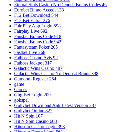
Eternal Slots Casino No Deposit Bonus Codes 46
Eurobet Bingo Accedi 133
F12 Bet Download 544
F12 Bet Entrar 276
Fair Play App Login 598
Fairplay Live 692
Fansbet Bonus Code 918
Fansbet Bonus Code 942
Fantasyteam Poker 205
Fastbet Live 268
Fatboss Casino Avis 92
Fatboss Jackpot 317
Galactic Wins Casino 487
Galactic Wins Casino No Deposit Bonus 398
Gamdom Register 254
game
Games
Gbg Bet Login 209
gokspel
Gullybet Download Apk Latest Version 237
Gullybet Online 822
Hit N Spin 107
Hit N Spin Casino 603
Hitnspin Casino Login 393
Hitnspin Deutschland 563