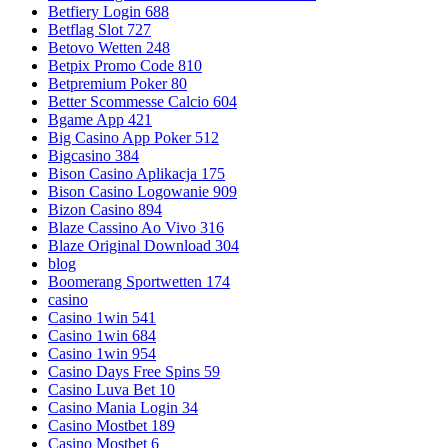
Betfiery Login 688
Betflag Slot 727
Betovo Wetten 248
Betpix Promo Code 810
Betpremium Poker 80
Better Scommesse Calcio 604
Bgame App 421
Big Casino App Poker 512
Bigcasino 384
Bison Casino Aplikacja 175
Bison Casino Logowanie 909
Bizon Casino 894
Blaze Cassino Ao Vivo 316
Blaze Original Download 304
blog
Boomerang Sportwetten 174
casino
Casino 1win 541
Casino 1win 684
Casino 1win 954
Casino Days Free Spins 59
Casino Luva Bet 10
Casino Mania Login 34
Casino Mostbet 189
Casino Mostbet 6