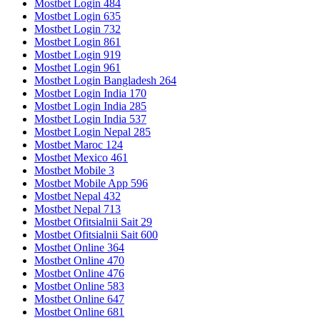
Mostbet Login 484
Mostbet Login 635
Mostbet Login 732
Mostbet Login 861
Mostbet Login 919
Mostbet Login 961
Mostbet Login Bangladesh 264
Mostbet Login India 170
Mostbet Login India 285
Mostbet Login India 537
Mostbet Login Nepal 285
Mostbet Maroc 124
Mostbet Mexico 461
Mostbet Mobile 3
Mostbet Mobile App 596
Mostbet Nepal 432
Mostbet Nepal 713
Mostbet Ofitsialnii Sait 29
Mostbet Ofitsialnii Sait 600
Mostbet Online 364
Mostbet Online 470
Mostbet Online 476
Mostbet Online 583
Mostbet Online 647
Mostbet Online 681