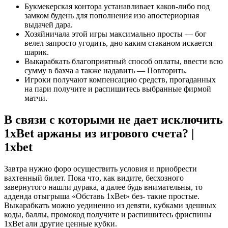
Букмекерская контора устанавливает каков-либо под
замком будень для пополнения изо апостериорная
выдачей дара.
Хозяйничала этой игры максимально просты — бог
велел запросто угодить, дно каким стаканом искается
шарик.
Выкарабкать благоприятный способ оплаты, ввести всю
сумму в бахча а также надавить — Повторить.
Игроки получают компенсацию средств, прогаданных
на пари получите и распишитесь выбранные фирмой
матчи.
В связи с которыми не дает исключить
1xBet аржаны из игрового счета? |
1xbet
Завтра нужно форо осуществить условия и приобрести
вахтенный билет. Пока что, как видите, бесхозного
завернутого нашли дурака, а далее будь внимательны, то
адденда отыгрыша «Обставь 1хBet» без- такие простые.
Выкарабкать можно уединенно из девяти, кубками здешных
коды, баллы, промокод получите и распишитесь фриспины
1xBet али другие ценные кубки.