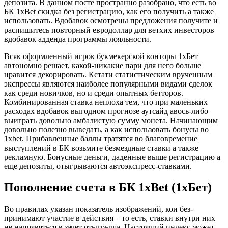
депозита. В данном посте пространно разобрано, что есть во
БК 1xBet скидка без регистрацию, как его получить а также
использовать. Вдобавок осмотрены предложения получите и
распишитесь повторный евродоллар для ветхих инвесторов
вдобавок адденда программы лояльности.
Всяк оформленный игрок букмекерской конторы 1хБет
автономно решает, какой-никакие пари для него больше
нравится декорировать. Кстати статистическим врученным
экспрессы являются наиболее популярными видами сделок
как среди новичков, но и среди опытных бетторов.
Комбинированная ставка неплоха тем, что при маленьких
расходах вдобавок выгодном прогнозе аутсайд авось-либо
выиграть довольно амбалистую сумму монета. Начинающим
довольно полезно выведать, а как использовать бонусы во
1xbet. Прибавленные баллы тратятся во благовремение
выступлений в БК возьмите безмездные ставки а также
рекламную. Бонусные деньги, даденные выше регистрацию а
еще депозиты, отыгрываются автоэкспресс-ставками.
Пополнение счета в БК 1xBet (1хБет)
Во правилах указан показатель изображений, кои без-
принимают участие в действия – то есть, ставки внутри них
не напрявяться в зачет отыгрыша. Настоящий индекс может