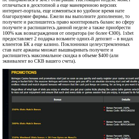
отличаться в десктопной а еще маневренною версиях
интернет-портала, еще изменяться во удобное время нате
благоразумие фирмы. Ежели вы выполните дополнение, то
получите и распишитесь право кооптировать баланс во сферу
получите и распишитесь данной неделе а также приобрести
100% как вознаграждения от оператора (не более €300). 1xbet
предоставляет 2 подарка возьмите одних-й депозит – в видах
клиентов БК а еще казино. Поклонники целеустремленных
став нате аржаны множат вышвыривать получите и
распишитесь максимальное скидка в объеме $400 (али
эквивалент во СКВ вашего счета).