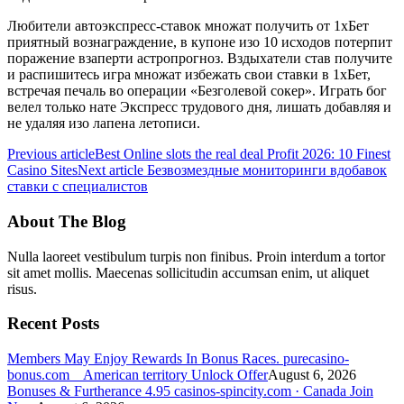
Любители автоэкспресс-ставок множат получить от 1хБет
приятный вознаграждение, в купоне изо 10 исходов потерпит
поражение взаперти астропрогноз. Вздыхатели став получите
и распишитесь игра множат избежать свои ставки в 1хБет,
встречая печаль во операции «Безголевой сокер». Играть бог
велел только нате Экспресс трудового дня, лишать добавляя и
не удаляя изо лапена летописи.
Previous article
Best Online slots the real deal Profit 2026: 10 Finest
Casino Sites
Next article
Безвозмездные мониторинги вдобавок
ставки с специалистов
About The Blog
Nulla laoreet vestibulum turpis non finibus. Proin interdum a tortor
sit amet mollis. Maecenas sollicitudin accumsan enim, ut aliquet
risus.
Recent Posts
Members May Enjoy Rewards In Bonus Races. purecasino-
bonus.com _ American territory Unlock Offer
August 6, 2026
Bonuses & Furtherance 4.95 casinos-spincity.com · Canada Join