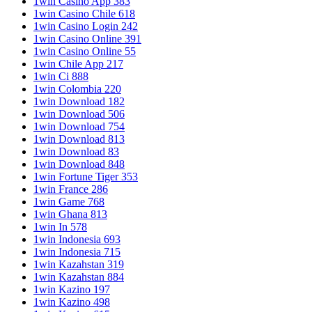
1win Casino App 383
1win Casino Chile 618
1win Casino Login 242
1win Casino Online 391
1win Casino Online 55
1win Chile App 217
1win Ci 888
1win Colombia 220
1win Download 182
1win Download 506
1win Download 754
1win Download 813
1win Download 83
1win Download 848
1win Fortune Tiger 353
1win France 286
1win Game 768
1win Ghana 813
1win In 578
1win Indonesia 693
1win Indonesia 715
1win Kazahstan 319
1win Kazahstan 884
1win Kazino 197
1win Kazino 498