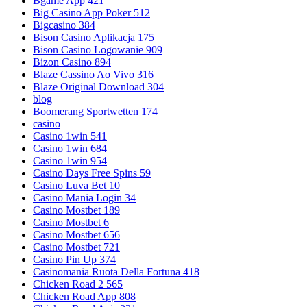
Bgame App 421
Big Casino App Poker 512
Bigcasino 384
Bison Casino Aplikacja 175
Bison Casino Logowanie 909
Bizon Casino 894
Blaze Cassino Ao Vivo 316
Blaze Original Download 304
blog
Boomerang Sportwetten 174
casino
Casino 1win 541
Casino 1win 684
Casino 1win 954
Casino Days Free Spins 59
Casino Luva Bet 10
Casino Mania Login 34
Casino Mostbet 189
Casino Mostbet 6
Casino Mostbet 656
Casino Mostbet 721
Casino Pin Up 374
Casinomania Ruota Della Fortuna 418
Chicken Road 2 565
Chicken Road App 808