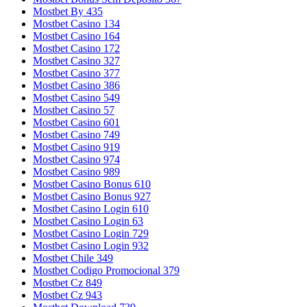
Mostbet By 435
Mostbet Casino 134
Mostbet Casino 164
Mostbet Casino 172
Mostbet Casino 327
Mostbet Casino 377
Mostbet Casino 386
Mostbet Casino 549
Mostbet Casino 57
Mostbet Casino 601
Mostbet Casino 749
Mostbet Casino 919
Mostbet Casino 974
Mostbet Casino 989
Mostbet Casino Bonus 610
Mostbet Casino Bonus 927
Mostbet Casino Login 610
Mostbet Casino Login 63
Mostbet Casino Login 729
Mostbet Casino Login 932
Mostbet Chile 349
Mostbet Codigo Promocional 379
Mostbet Cz 849
Mostbet Cz 943