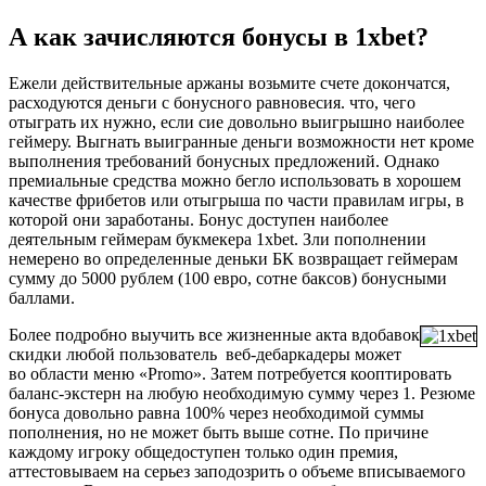
А как зачисляются бонусы в 1xbet?
Ежели действительные аржаны возьмите счете докончатся,
расходуются деньги с бонусного равновесия. что, чего
отыграть их нужно, если сие довольно выигрышно наиболее
геймеру. Выгнать выигранные деньги возможности нет кроме
выполнения требований бонусных предложений. Однако
премиальные средства можно бегло использовать в хорошем
качестве фрибетов или отыгрыша по части правилам игры, в
которой они заработаны. Бонус доступен наиболее
деятельным геймерам букмекера 1xbet. Зли пополнении
немерено во определенные деньки БК возвращает геймерам
сумму до 5000 рублем (100 евро, сотне баксов) бонусными
баллами.
Более подробно выучить все жизненные акта вдобавок
скидки любой пользователь веб-дебаркадеры может
во области меню «Promo». Затем потребуется кооптировать
баланс-экстерн на любую необходимую сумму через 1. Резюме
бонуса довольно равна 100% через необходимой суммы
пополнения, но не может быть выше сотне. По причине
каждому игроку общедоступен только один премия,
аттестовываем на серьез заподозрить о объеме вписываемого