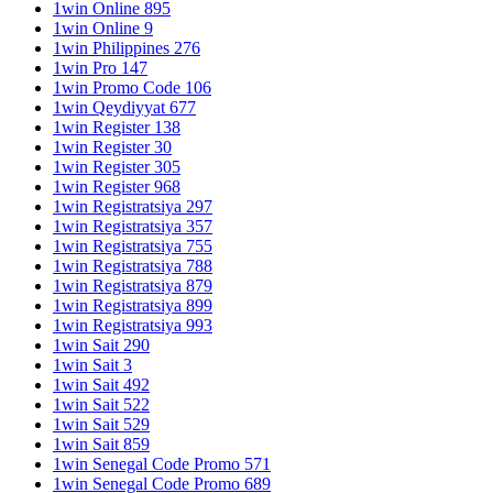
1win Online 895
1win Online 9
1win Philippines 276
1win Pro 147
1win Promo Code 106
1win Qeydiyyat 677
1win Register 138
1win Register 30
1win Register 305
1win Register 968
1win Registratsiya 297
1win Registratsiya 357
1win Registratsiya 755
1win Registratsiya 788
1win Registratsiya 879
1win Registratsiya 899
1win Registratsiya 993
1win Sait 290
1win Sait 3
1win Sait 492
1win Sait 522
1win Sait 529
1win Sait 859
1win Senegal Code Promo 571
1win Senegal Code Promo 689