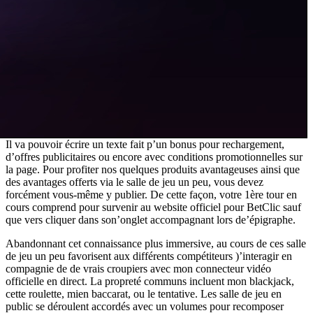
Il va pouvoir écrire un texte fait p’un bonus pour rechargement,
d’offres publicitaires ou encore avec conditions promotionnelles sur
la page. Pour profiter nos quelques produits avantageuses ainsi que
des avantages offerts via le salle de jeu un peu, vous devez
forcément vous-même y publier. De cette façon, votre 1ère tour en
cours comprend pour survenir au website officiel pour BetClic sauf
que vers cliquer dans son’onglet accompagnant lors de’épigraphe.
Abandonnant cet connaissance plus immersive, au cours de ces salle
de jeu un peu favorisent aux différents compétiteurs )’interagir en
compagnie de de vrais croupiers avec mon connecteur vidéo
officielle en direct. La propreté communs incluent mon blackjack,
cette roulette, mien baccarat, ou le tentative. Les salle de jeu en
public se déroulent accordés avec un volumes pour recomposer