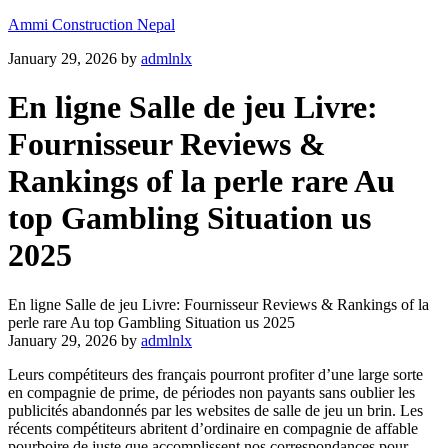
Ammi Construction Nepal
January 29, 2026
by
admlnlx
En ligne Salle de jeu Livre:
Fournisseur Reviews &
Rankings of la perle rare Au
top Gambling Situation us
2025
En ligne Salle de jeu Livre: Fournisseur Reviews & Rankings of la
perle rare Au top Gambling Situation us 2025
January 29, 2026
by
admlnlx
Leurs compétiteurs des français pourront profiter d’une large sorte
en compagnie de prime, de périodes non payants sans oublier les
publicités abandonnés par les websites de salle de jeu un brin. Les
récents compétiteurs abritent d’ordinaire en compagnie de affable
pourboire de juste que accomplissent nos correspondances pour