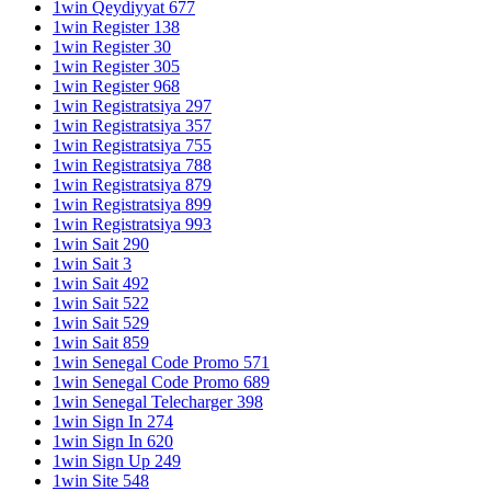
1win Qeydiyyat 677
1win Register 138
1win Register 30
1win Register 305
1win Register 968
1win Registratsiya 297
1win Registratsiya 357
1win Registratsiya 755
1win Registratsiya 788
1win Registratsiya 879
1win Registratsiya 899
1win Registratsiya 993
1win Sait 290
1win Sait 3
1win Sait 492
1win Sait 522
1win Sait 529
1win Sait 859
1win Senegal Code Promo 571
1win Senegal Code Promo 689
1win Senegal Telecharger 398
1win Sign In 274
1win Sign In 620
1win Sign Up 249
1win Site 548