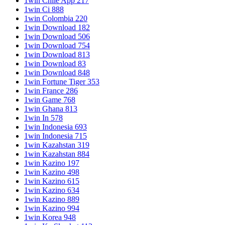
1win Chile App 217
1win Ci 888
1win Colombia 220
1win Download 182
1win Download 506
1win Download 754
1win Download 813
1win Download 83
1win Download 848
1win Fortune Tiger 353
1win France 286
1win Game 768
1win Ghana 813
1win In 578
1win Indonesia 693
1win Indonesia 715
1win Kazahstan 319
1win Kazahstan 884
1win Kazino 197
1win Kazino 498
1win Kazino 615
1win Kazino 634
1win Kazino 889
1win Kazino 994
1win Korea 948