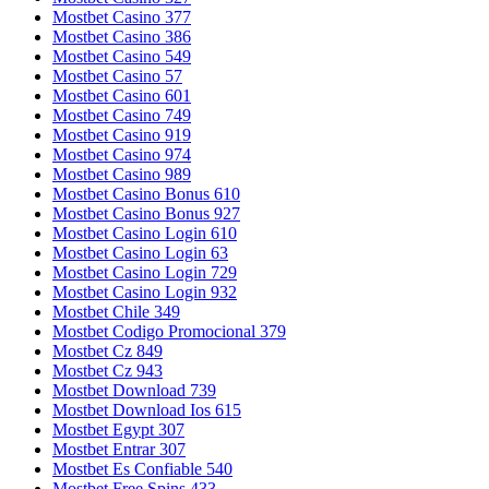
Mostbet Casino 377
Mostbet Casino 386
Mostbet Casino 549
Mostbet Casino 57
Mostbet Casino 601
Mostbet Casino 749
Mostbet Casino 919
Mostbet Casino 974
Mostbet Casino 989
Mostbet Casino Bonus 610
Mostbet Casino Bonus 927
Mostbet Casino Login 610
Mostbet Casino Login 63
Mostbet Casino Login 729
Mostbet Casino Login 932
Mostbet Chile 349
Mostbet Codigo Promocional 379
Mostbet Cz 849
Mostbet Cz 943
Mostbet Download 739
Mostbet Download Ios 615
Mostbet Egypt 307
Mostbet Entrar 307
Mostbet Es Confiable 540
Mostbet Free Spins 433