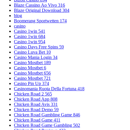
Blaze Cassino Ao Vivo 316
Blaze Original Download 304
blog
Boomerang Sportwetten 174
casino
Casino 1win 541
Casino 1win 684
Casino 1win 954
Casino Days Free Spins 59
Casino Luva Bet 10
Casino Mania Login 34
Casino Mostbet 189
Casino Mostbet 6
Casino Mostbet 656
Casino Mostbet 721
Casino Pin Up 374
Casinomania Ruota Della Fortuna 418
Chicken Road 2 565
Chicken Road App 808
Chicken Road Avis 331
Chicken Road Demo 59
Chicken Road Gambling Game 846
Chicken Road Game 411
Chicken Road Game Gambling 502