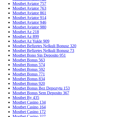
Mostbet Aviator 757
Mostbet Aviator 763
Mostbet Aviator 861
Mostbet Aviator 914
Mostbet Aviator 946
Mostbet Aviator 980
Mostbet Az 218
Mostbet Az 899
Mostbet Az Yukle 909
Mostbet Befizetes Nelkuli Bonusz 320
Mostbet Befizetes Nelkuli Bonusz 73
Mostbet Bono Sin Deposito 951
Mostbet Bonus 563
Mostbet Bonus 574
Mostbet Bonus 592
Mostbet Bonus 771
Mostbet Bonus 834
Mostbet Bonus 920
Mostbet Bonus Bez Depozytu 153
Mostbet Bonus Sem Deposito 367
Mostbet By 435
Mostbet Casino 134
Mostbet Casino 164
Mostbet Casino 172
Mostbet Casino 327