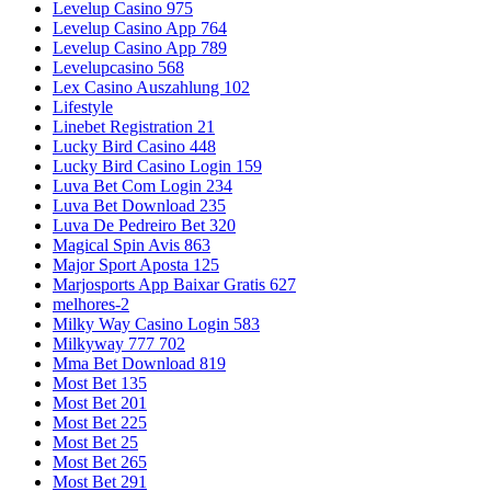
Levelup Casino 975
Levelup Casino App 764
Levelup Casino App 789
Levelupcasino 568
Lex Casino Auszahlung 102
Lifestyle
Linebet Registration 21
Lucky Bird Casino 448
Lucky Bird Casino Login 159
Luva Bet Com Login 234
Luva Bet Download 235
Luva De Pedreiro Bet 320
Magical Spin Avis 863
Major Sport Aposta 125
Marjosports App Baixar Gratis 627
melhores-2
Milky Way Casino Login 583
Milkyway 777 702
Mma Bet Download 819
Most Bet 135
Most Bet 201
Most Bet 225
Most Bet 25
Most Bet 265
Most Bet 291