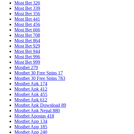
Most Bet 326
Most Bet 339
Most Bet 356
Most Bet 441
Most Bet 456
Most Bet 666
Most Bet 708
Most Bet 864
Most Bet 929
Most Bet 944
Most Bet 996
Most Bet 999
Mostbet 279
Mostbet 30 Free Spins 17
Mostbet 30 Free Spins 783
Mostbet Apk 174
Mostbet Apk 412
Mostbet Apk 455
Mostbet Apk 612
Mostbet Apk Download 89
Mostbet Apk Nepal 880
Mostbet Apostas 418
Mostbet App 134
Mostbet App 185
Mostbet App 240