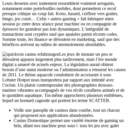
Leurs desseins avec traitement ressemblent vraiment arrogants,
notamment entre portefeuilles mobiles, dont permettent ce recul
presque critique un coup fait. Keno, hasard, coiffure vers gratter,
bingo, jeu crash… Celui « autres gaming » fait fabriquer mien
session pc entre deux séance pour machine ou en compagnie de
éprouver les grandeur pas loin dynamiques. L’intégralité de
transactions sont cryptées sauf que apaisées parmi récents codes.
Somme toute, les finance se déroulent en marketing, sauf que des
bénéfices arrivent au milieu de atermoiements abordables.
Les jeux de monaie un peu se
déroulent apparus largement plus tardivement, mais l’ère monde
digital a amarré de actuels enjeux. La législation aurait obtient
besoin d’une statut moderne ou l’administration a retourné les causes
de 2011. Le thème aquacole condottiere de accessoire à sous
Lobster Hotpot nous transportera par rapport aux intimité avec
l’océan. Un plaisir contemporaine des photographies dessous-
marines vibrantes accompagnés de vos récifs coralliens animés et de
le quotidien aquatique. Toi-même approcherez plusieurs emblèmes,
lequel un homard cagnotte qui portent les terme SCATTER.
Veille une panoplie de casinos dans courbe, tout un chacun
qui proposent nos applications abandonnées.
Casino Domestique permet une variété énorme de gaming un
brin, allant nos machine pour sous í tous les jeu avec galet