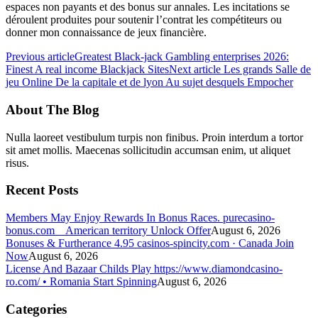
espaces non payants et des bonus sur annales. Les incitations se
déroulent produites pour soutenir l’contrat les compétiteurs ou
donner mon connaissance de jeux financière.
Previous article
Greatest Black-jack Gambling enterprises 2026:
Finest A real income Blackjack Sites
Next article
Les grands Salle de
jeu Online De la capitale et de lyon Au sujet desquels Empocher
About The Blog
Nulla laoreet vestibulum turpis non finibus. Proin interdum a tortor
sit amet mollis. Maecenas sollicitudin accumsan enim, ut aliquet
risus.
Recent Posts
Members May Enjoy Rewards In Bonus Races. purecasino-
bonus.com _ American territory Unlock Offer
August 6, 2026
Bonuses & Furtherance 4.95 casinos-spincity.com · Canada Join
Now
August 6, 2026
License And Bazaar Childs Play https://www.diamondcasino-
ro.com/ • Romania Start Spinning
August 6, 2026
Categories