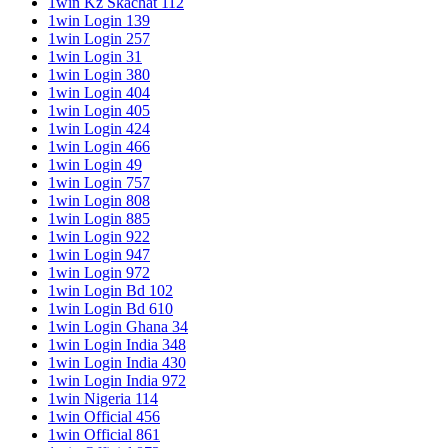
1win Kz Skachat 112
1win Login 139
1win Login 257
1win Login 31
1win Login 380
1win Login 404
1win Login 405
1win Login 424
1win Login 466
1win Login 49
1win Login 757
1win Login 808
1win Login 885
1win Login 922
1win Login 947
1win Login 972
1win Login Bd 102
1win Login Bd 610
1win Login Ghana 34
1win Login India 348
1win Login India 430
1win Login India 972
1win Nigeria 114
1win Official 456
1win Official 861