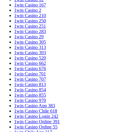
1win Casino 167
1win Casino 2
1win Casino 210
1win Casino 250
1win Casino 251
1win Casino 283
1win Casino 29
1win Casino 305
1win Casino 313
1win Casino 393
1win Casino 520
1win Casino 662
1win Casino 676
1win Casino 701
1win Casino 707
1win Casino 813
1win Casino 854
1win Casino 855
1win Casino 970
1win Casino App 383
1win Casino Chile 618
1win Casino Login 242
1win Casino Online 391
1win Casino Online 55