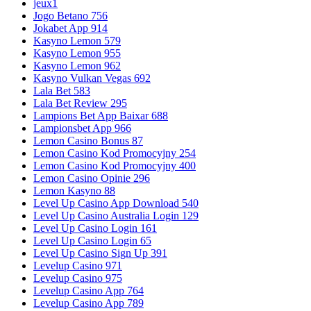
jeux1
Jogo Betano 756
Jokabet App 914
Kasyno Lemon 579
Kasyno Lemon 955
Kasyno Lemon 962
Kasyno Vulkan Vegas 692
Lala Bet 583
Lala Bet Review 295
Lampions Bet App Baixar 688
Lampionsbet App 966
Lemon Casino Bonus 87
Lemon Casino Kod Promocyjny 254
Lemon Casino Kod Promocyjny 400
Lemon Casino Opinie 296
Lemon Kasyno 88
Level Up Casino App Download 540
Level Up Casino Australia Login 129
Level Up Casino Login 161
Level Up Casino Login 65
Level Up Casino Sign Up 391
Levelup Casino 971
Levelup Casino 975
Levelup Casino App 764
Levelup Casino App 789