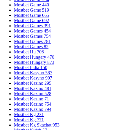
Mostbet Game 440
Mostbet Game 519
Mostbet Game 665
Mostbet Game 692
Mostbet Games 391
Mostbet Games 454
Mostbet Games 754
Mostbet Games 781
Mostbet Games 82
Mostbet Hu 706
Mostbet Hungary 470
Mostbet Hungary 873
Mostbet India 150
Mostbet Kasyno 587
Mostbet Kasyno 907
Mostbet Kazino 295
Mostbet Kazino 481
Mostbet Kazino 528
Mostbet Kazino 71
Mostbet Kazino 754
Mostbet Kazino 794
Mostbet Kg 231
Mostbet Kg 771
Mostbet Kg Skachat 953