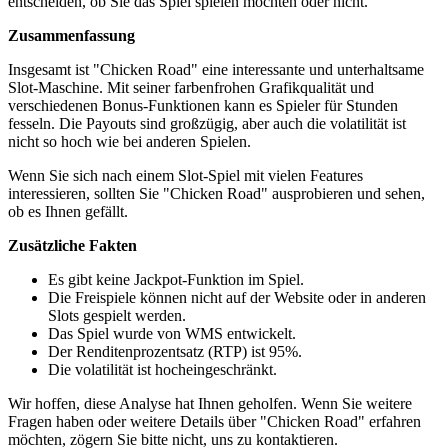
entscheiden, ob Sie das Spiel spielen möchten oder nicht.
Zusammenfassung
Insgesamt ist "Chicken Road" eine interessante und unterhaltsame
Slot-Maschine. Mit seiner farbenfrohen Grafikqualität und
verschiedenen Bonus-Funktionen kann es Spieler für Stunden
fesseln. Die Payouts sind großzügig, aber auch die volatilität ist
nicht so hoch wie bei anderen Spielen.
Wenn Sie sich nach einem Slot-Spiel mit vielen Features
interessieren, sollten Sie "Chicken Road" ausprobieren und sehen,
ob es Ihnen gefällt.
Zusätzliche Fakten
Es gibt keine Jackpot-Funktion im Spiel.
Die Freispiele können nicht auf der Website oder in anderen
Slots gespielt werden.
Das Spiel wurde von WMS entwickelt.
Der Renditenprozentsatz (RTP) ist 95%.
Die volatilität ist hocheingeschränkt.
Wir hoffen, diese Analyse hat Ihnen geholfen. Wenn Sie weitere
Fragen haben oder weitere Details über "Chicken Road" erfahren
möchten, zögern Sie bitte nicht, uns zu kontaktieren.