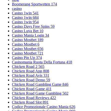
Boomerang Sportwetten 174
casino
Casino 1win 541
Casino 1win 684
Casino 1win 954
Casino Days Free Spins 59
Casino Luva Bet 10
Casino Mania Login 34
Casino Mostbet 189
Casino Mostbet 6
Casino Mostbet 656
Casino Mostbet 721
Casino Pin Up 374
Casinomania Ruota Della Fortuna 418
Chicken Road 2 565
Chicken Road App 808
Chicken Road Avis 331
Chicken Road Demo 59
Chicken Road Gambling Game 846
Chicken Road Game 411
Chicken Road Game Gambling 502
Chicken Road Reviews 422
Chicken Road Slot 891
Codice Promozionale Casino Mania 626