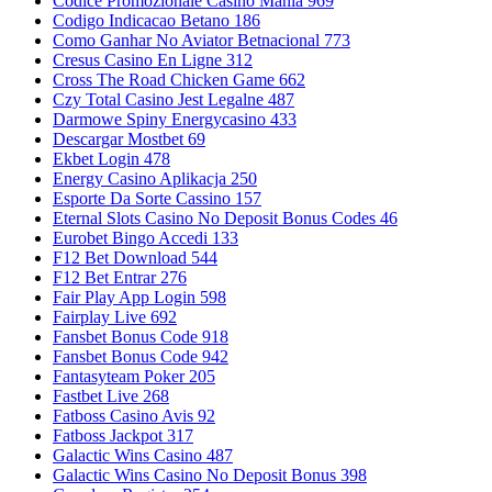
Codice Promozionale Casino Mania 969
Codigo Indicacao Betano 186
Como Ganhar No Aviator Betnacional 773
Cresus Casino En Ligne 312
Cross The Road Chicken Game 662
Czy Total Casino Jest Legalne 487
Darmowe Spiny Energycasino 433
Descargar Mostbet 69
Ekbet Login 478
Energy Casino Aplikacja 250
Esporte Da Sorte Cassino 157
Eternal Slots Casino No Deposit Bonus Codes 46
Eurobet Bingo Accedi 133
F12 Bet Download 544
F12 Bet Entrar 276
Fair Play App Login 598
Fairplay Live 692
Fansbet Bonus Code 918
Fansbet Bonus Code 942
Fantasyteam Poker 205
Fastbet Live 268
Fatboss Casino Avis 92
Fatboss Jackpot 317
Galactic Wins Casino 487
Galactic Wins Casino No Deposit Bonus 398