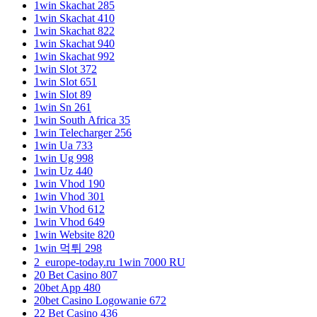
1win Skachat 285
1win Skachat 410
1win Skachat 822
1win Skachat 940
1win Skachat 992
1win Slot 372
1win Slot 651
1win Slot 89
1win Sn 261
1win South Africa 35
1win Telecharger 256
1win Ua 733
1win Ug 998
1win Uz 440
1win Vhod 190
1win Vhod 301
1win Vhod 612
1win Vhod 649
1win Website 820
1win 먹튀 298
2_europe-today.ru 1win 7000 RU
20 Bet Casino 807
20bet App 480
20bet Casino Logowanie 672
22 Bet Casino 436