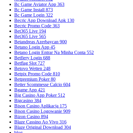
Bc Game Aviator App 363
Bc Game Install 873
Bc Game Login 322
Becric App Download Apk 130
Becric Promo Code 363
Bet365 Live 194
Bet365 Live 565
Betandreas Azerbaycan 900
Betano Login App 45
Betano Login Entrar Na Minha Conta 552
Betfiery Login 688
Betflag Slot 727
Betovo Wetten 248
Betpix Promo Code 810
Betpremium Poker 80
Better Scommesse Calcio 604
Bgame App 421
Big Casino App Poker 512
Bigcasino 384
Bison Casino Aplikacja 175
Bison Casino Logowanie 909
Bizon Casino 894
Blaze Cassino Ao Vivo 316
Blaze Original Download 304
blog