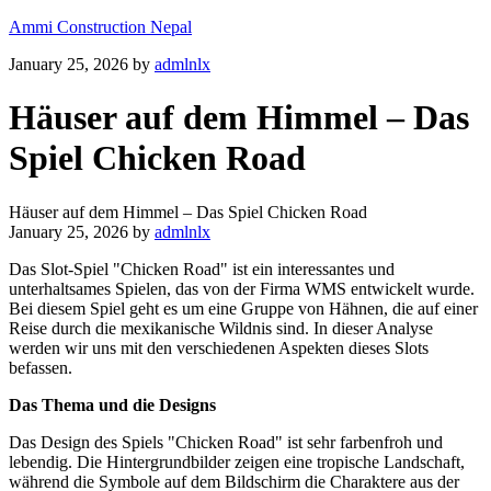
Ammi Construction Nepal
January 25, 2026
by
admlnlx
Häuser auf dem Himmel – Das
Spiel Chicken Road
Häuser auf dem Himmel – Das Spiel Chicken Road
January 25, 2026
by
admlnlx
Das Slot-Spiel "Chicken Road" ist ein interessantes und
unterhaltsames Spielen, das von der Firma WMS entwickelt wurde.
Bei diesem Spiel geht es um eine Gruppe von Hähnen, die auf einer
Reise durch die mexikanische Wildnis sind. In dieser Analyse
werden wir uns mit den verschiedenen Aspekten dieses Slots
befassen.
Das Thema und die Designs
Das Design des Spiels "Chicken Road" ist sehr farbenfroh und
lebendig. Die Hintergrundbilder zeigen eine tropische Landschaft,
während die Symbole auf dem Bildschirm die Charaktere aus der