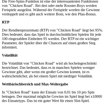
Die Free-Spins-Funktion ist eine der interessantesten Funktionen
von "Chicken Road". Bei drei oder mehr Rooster-Boys werden
Freispiele ausgelöst. Während der Freispiele werden die Gewinne
verdoppelt und es gibt auch weitere Boni, wie den Pfau-Bonus.
RTP
Der Renditenprozentsatz (RTP) von "Chicken Road" liegt bei 95%.
Dies bedeutet, dass das Spiel in durchschnittlichen Spielen für jede
100 eingezahlten Einheiten 95 werden. Der RTP ist ein wichtiger
Parameter, der Spieler über die Chancen auf einen großen Sieg
informiert.
Volatilität
Die Volatilität von "Chicken Road" wird als hocheingeschränkt
bezeichnet. Das bedeutet, dass es in manchen Spielen weniger
Gewinne gibt, aber wenn ein großer Gewinn kommt, ist es
wahrscheinlicher, als bei einem Spiel mit niedriger Volatilität.
Wettbärischbereich und Max-Weitergabe
In "Chicken Road" kann der Einsatz von 0,01 bis 10 pro Spin
betragen. Der maximal mögliche Gewinn im Spiel liegt bei x10000
des Einsatztyps. Das ist ein guter Wert für einen Slot-Spiel.