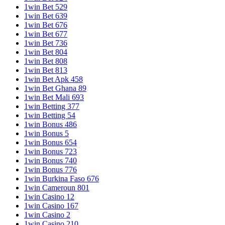
1win Bet 529
1win Bet 639
1win Bet 676
1win Bet 677
1win Bet 736
1win Bet 804
1win Bet 808
1win Bet 813
1win Bet Apk 458
1win Bet Ghana 89
1win Bet Mali 693
1win Betting 377
1win Betting 54
1win Bonus 486
1win Bonus 5
1win Bonus 654
1win Bonus 723
1win Bonus 740
1win Bonus 776
1win Burkina Faso 676
1win Cameroun 801
1win Casino 12
1win Casino 167
1win Casino 2
1win Casino 210