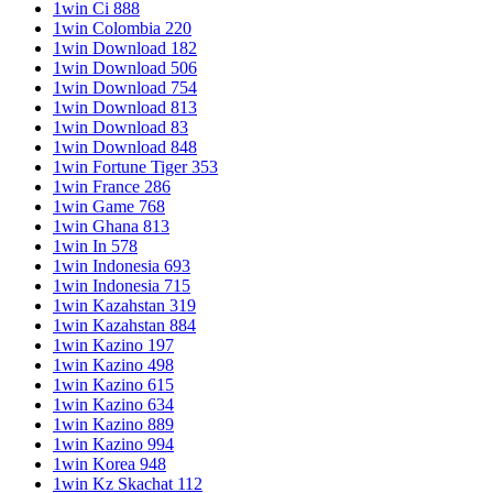
1win Ci 888
1win Colombia 220
1win Download 182
1win Download 506
1win Download 754
1win Download 813
1win Download 83
1win Download 848
1win Fortune Tiger 353
1win France 286
1win Game 768
1win Ghana 813
1win In 578
1win Indonesia 693
1win Indonesia 715
1win Kazahstan 319
1win Kazahstan 884
1win Kazino 197
1win Kazino 498
1win Kazino 615
1win Kazino 634
1win Kazino 889
1win Kazino 994
1win Korea 948
1win Kz Skachat 112