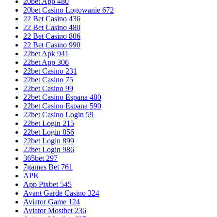
20bet App 480
20bet Casino Logowanie 672
22 Bet Casino 436
22 Bet Casino 480
22 Bet Casino 806
22 Bet Casino 990
22bet Apk 941
22bet App 306
22bet Casino 231
22bet Casino 75
22bet Casino 99
22bet Casino Espana 480
22bet Casino Espana 590
22bet Casino Login 59
22bet Login 215
22bet Login 856
22bet Login 899
22bet Login 986
365bet 297
7games Bet 761
APK
App Pixbet 545
Avant Garde Casino 324
Aviator Game 124
Aviator Mostbet 236