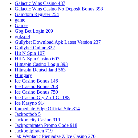
Galactic Wins Casino 487
Galactic Wins Casino No Deposit Bonus 398
Gamdom Register 254
game
Games
Gbg Bet Login 209
gokspel
Gullybet Download Apk Latest Version 237
Gullybet Online 822
Hit N Spin 107
Hit N Spin Casino 603
Hitnspin Casino Login 393
Hitnspin Deutschland 563
Hungary
Ice Casino Bonus 146
Ice Casino Bonus 268
Ice Casino Bonus 750
Ice Casino Gry Za 1 Gr 188
Ice Kasyno 914
Immediate Edge Official Site 814
Jackpotbob 5
Jackpotcity Casino 919
Jackpotpiraten Promo Code 918
Jackpottpiraten 719
Jak Wyplacic Pieniadze Z Ice Casino 270