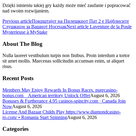
Dzięki istnieniu takiej gry każdy może mieć zaufanie i popracować
nad swoim rozwijaniem.
Previous article
Покрштајот на Пилешкиот Пат 2 е Најблисите
Слушкици за Вашиот Носеџак
Next article
Laventure de la Poule
Mysterieuse à MyStake
About The Blog
Nulla laoreet vestibulum turpis non finibus. Proin interdum a tortor
sit amet mollis. Maecenas sollicitudin accumsan enim, ut aliquet
risus.
Recent Posts
Members May Enjoy Rewards In Bonus Races. purecasino-
bonus.com _ American territory Unlock Offer
August 6, 2026
Bonuses & Furtherance 4.95 casinos-spincity.com · Canada Join
Now
August 6, 2026
License And Bazaar Childs Play https://www.diamondcasino-
ro.com/ • Romania Start Spinning
August 6, 2026
Categories