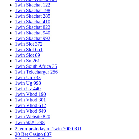
1win Skachat 122
1win Skachat 198
1win Skachat 285
1win Skachat 410
1win Skachat 822
1win Skachat 940
1win Skachat 992
1win Slot 372
1win Slot 651
1win Slot 89
1win Sn 261
1win South Africa 35
1win Telecharger 256
1win Ua 733
1win Ug 998
1win Uz 440
1win Vhod 190
1win Vhod 301
1win Vhod 612
1win Vhod 649
1win Website 820
1win 먹튀 298
2_europe-today.ru 1win 7000 RU
20 Bet Casino 807