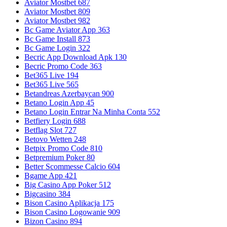
Aviator Mostbet 687
Aviator Mostbet 809
Aviator Mostbet 982
Bc Game Aviator App 363
Bc Game Install 873
Bc Game Login 322
Becric App Download Apk 130
Becric Promo Code 363
Bet365 Live 194
Bet365 Live 565
Betandreas Azerbaycan 900
Betano Login App 45
Betano Login Entrar Na Minha Conta 552
Betfiery Login 688
Betflag Slot 727
Betovo Wetten 248
Betpix Promo Code 810
Betpremium Poker 80
Better Scommesse Calcio 604
Bgame App 421
Big Casino App Poker 512
Bigcasino 384
Bison Casino Aplikacja 175
Bison Casino Logowanie 909
Bizon Casino 894