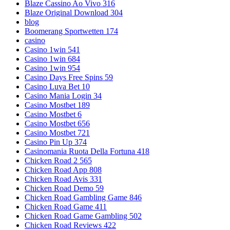
Blaze Cassino Ao Vivo 316
Blaze Original Download 304
blog
Boomerang Sportwetten 174
casino
Casino 1win 541
Casino 1win 684
Casino 1win 954
Casino Days Free Spins 59
Casino Luva Bet 10
Casino Mania Login 34
Casino Mostbet 189
Casino Mostbet 6
Casino Mostbet 656
Casino Mostbet 721
Casino Pin Up 374
Casinomania Ruota Della Fortuna 418
Chicken Road 2 565
Chicken Road App 808
Chicken Road Avis 331
Chicken Road Demo 59
Chicken Road Gambling Game 846
Chicken Road Game 411
Chicken Road Game Gambling 502
Chicken Road Reviews 422