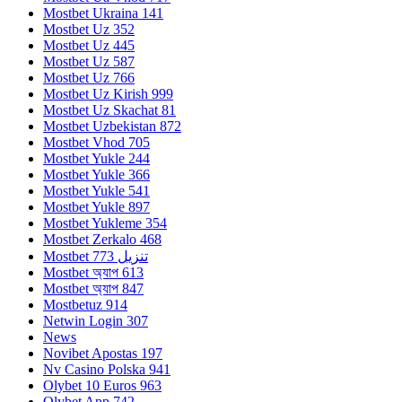
Mostbet Ukraina 141
Mostbet Uz 352
Mostbet Uz 445
Mostbet Uz 587
Mostbet Uz 766
Mostbet Uz Kirish 999
Mostbet Uz Skachat 81
Mostbet Uzbekistan 872
Mostbet Vhod 705
Mostbet Yukle 244
Mostbet Yukle 366
Mostbet Yukle 541
Mostbet Yukle 897
Mostbet Yukleme 354
Mostbet Zerkalo 468
Mostbet تنزيل 773
Mostbet অ্যাপ 613
Mostbet অ্যাপ 847
Mostbetuz 914
Netwin Login 307
News
Novibet Apostas 197
Nv Casino Polska 941
Olybet 10 Euros 963
Olybet App 742