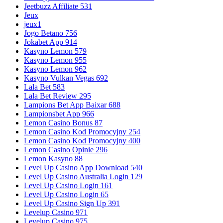
Jeetbuzz Affiliate 531
Jeux
jeux1
Jogo Betano 756
Jokabet App 914
Kasyno Lemon 579
Kasyno Lemon 955
Kasyno Lemon 962
Kasyno Vulkan Vegas 692
Lala Bet 583
Lala Bet Review 295
Lampions Bet App Baixar 688
Lampionsbet App 966
Lemon Casino Bonus 87
Lemon Casino Kod Promocyjny 254
Lemon Casino Kod Promocyjny 400
Lemon Casino Opinie 296
Lemon Kasyno 88
Level Up Casino App Download 540
Level Up Casino Australia Login 129
Level Up Casino Login 161
Level Up Casino Login 65
Level Up Casino Sign Up 391
Levelup Casino 971
Levelup Casino 975