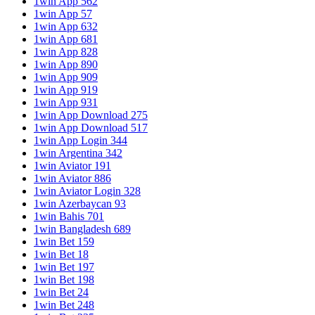
1win App 562
1win App 57
1win App 632
1win App 681
1win App 828
1win App 890
1win App 909
1win App 919
1win App 931
1win App Download 275
1win App Download 517
1win App Login 344
1win Argentina 342
1win Aviator 191
1win Aviator 886
1win Aviator Login 328
1win Azerbaycan 93
1win Bahis 701
1win Bangladesh 689
1win Bet 159
1win Bet 18
1win Bet 197
1win Bet 198
1win Bet 24
1win Bet 248