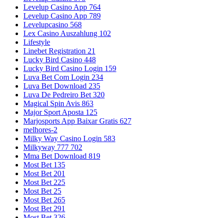
Levelup Casino App 764
Levelup Casino App 789
Levelupcasino 568
Lex Casino Auszahlung 102
Lifestyle
Linebet Registration 21
Lucky Bird Casino 448
Lucky Bird Casino Login 159
Luva Bet Com Login 234
Luva Bet Download 235
Luva De Pedreiro Bet 320
Magical Spin Avis 863
Major Sport Aposta 125
Marjosports App Baixar Gratis 627
melhores-2
Milky Way Casino Login 583
Milkyway 777 702
Mma Bet Download 819
Most Bet 135
Most Bet 201
Most Bet 225
Most Bet 25
Most Bet 265
Most Bet 291
Most Bet 326