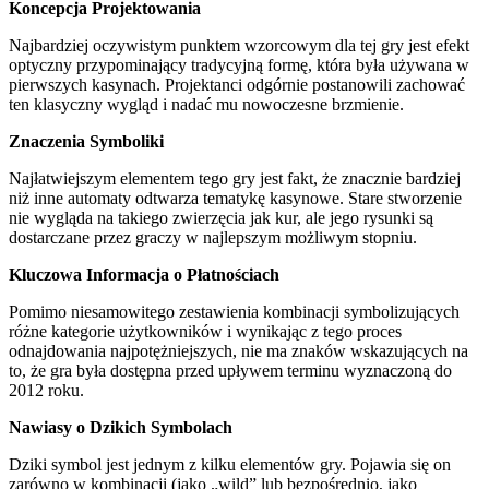
Koncepcja Projektowania
Najbardziej oczywistym punktem wzorcowym dla tej gry jest efekt
optyczny przypominający tradycyjną formę, która była używana w
pierwszych kasynach. Projektanci odgórnie postanowili zachować
ten klasyczny wygląd i nadać mu nowoczesne brzmienie.
Znaczenia Symboliki
Najłatwiejszym elementem tego gry jest fakt, że znacznie bardziej
niż inne automaty odtwarza tematykę kasynowe. Stare stworzenie
nie wygląda na takiego zwierzęcia jak kur, ale jego rysunki są
dostarczane przez graczy w najlepszym możliwym stopniu.
Kluczowa Informacja o Płatnościach
Pomimo niesamowitego zestawienia kombinacji symbolizujących
różne kategorie użytkowników i wynikając z tego proces
odnajdowania najpotężniejszych, nie ma znaków wskazujących na
to, że gra była dostępna przed upływem terminu wyznaczoną do
2012 roku.
Nawiasy o Dzikich Symbolach
Dziki symbol jest jednym z kilku elementów gry. Pojawia się on
zarówno w kombinacji (jako „wild” lub bezpośrednio, jako