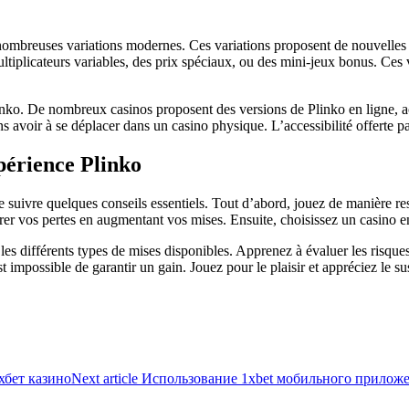
nombreuses variations modernes. Ces variations proposent de nouvelles 
ultiplicateurs variables, des prix spéciaux, ou des mini-jeux bonus. Ces
linko. De nombreux casinos proposent des versions de Plinko en ligne, a
ns avoir à se déplacer dans un casino physique. L’accessibilité offerte pa
xpérience Plinko
de suivre quelques conseils essentiels. Tout d’abord, jouez de manière r
r vos pertes en augmentant vos mises. Ensuite, choisissez un casino en l
 les différents types de mises disponibles. Apprenez à évaluer les risques 
st impossible de garantir un gain. Jouez pour le plaisir et appréciez le s
хбет казино
Next article
Использование 1xbet мобильного приложе