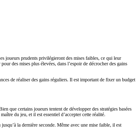
es joueurs prudents privilégieront des mises faibles, ce qui leur
r pour des mises plus élevées, dans l’espoir de décrocher des gains
ces de réaliser des gains réguliers. Il est important de fixer un budget
a. Bien que certains joueurs tentent de développer des stratégies basées
ître du jeu, et il est essentiel d’accepter cette réalité.
u jusqu’à la dernière seconde. Même avec une mise faible, il est