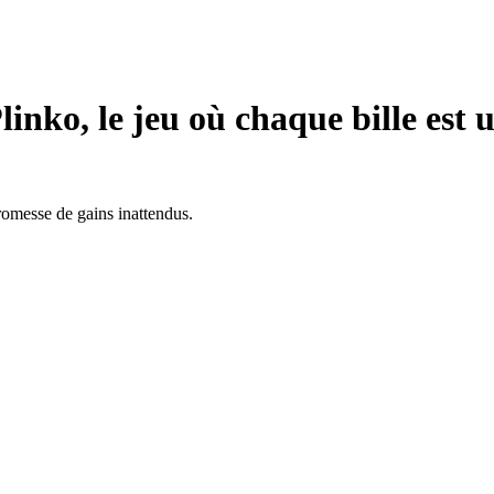
inko, le jeu où chaque bille est 
romesse de gains inattendus.