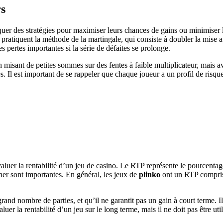
rs
quer des stratégies pour maximiser leurs chances de gains ou minimiser l
 pratiquent la méthode de la martingale, qui consiste à doubler la mise a
des pertes importantes si la série de défaites se prolonge.
 misant de petites sommes sur des fentes à faible multiplicateur, mais av
. Il est important de se rappeler que chaque joueur a un profil de risque 
aluer la rentabilité d’un jeu de casino. Le RTP représente le pourcentag
gner sont importantes. En général, les jeux de
plinko
ont un RTP compris 
nd nombre de parties, et qu’il ne garantit pas un gain à court terme. Il e
uer la rentabilité d’un jeu sur le long terme, mais il ne doit pas être ut