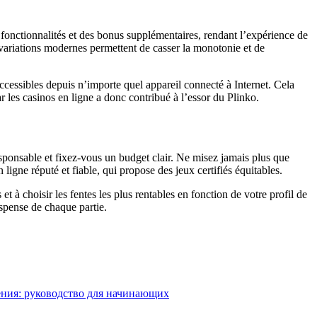
fonctionnalités et des bonus supplémentaires, rendant l’expérience de
 variations modernes permettent de casser la monotonie et de
ccessibles depuis n’importe quel appareil connecté à Internet. Cela
r les casinos en ligne a donc contribué à l’essor du Plinko.
esponsable et fixez-vous un budget clair. Ne misez jamais plus que
igne réputé et fiable, qui propose des jeux certifiés équitables.
et à choisir les fentes les plus rentables en fonction de votre profil de
uspense de chaque partie.
ния: руководство для начинающих