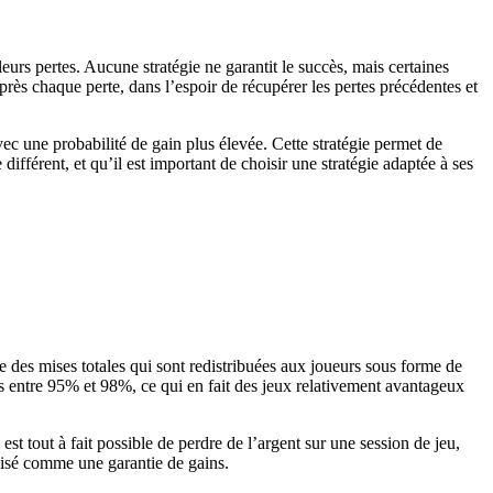
eurs pertes. Aucune stratégie ne garantit le succès, mais certaines
près chaque perte, dans l’espoir de récupérer les pertes précédentes et
ec une probabilité de gain plus élevée. Cette stratégie permet de
différent, et qu’il est important de choisir une stratégie adaptée à ses
e des mises totales qui sont redistribuées aux joueurs sous forme de
entre 95% et 98%, ce qui en fait des jeux relativement avantageux
st tout à fait possible de perdre de l’argent sur une session de jeu,
ilisé comme une garantie de gains.