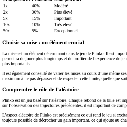
1x
40%
Modéré
2x
30%
Plus élevé
5x
15%
Important
10x
10%
Très élevé
50x
5%
Exceptionnel
Choisir sa mise : un élément crucial
La mise est un élément déterminant dans le jeu de Plinko. Il est import
permettra de jouer plus longtemps et de profiter de l’expérience de jeu
plus importants.
Il est également conseillé de varier les mises au cours d’une même sess
maximum à ne pas dépasser et de respecter cette limite, quelle que soit
Comprendre le rôle de l’aléatoire
Plinko est un jeu basé sur l’aléatoire. Chaque rebond de la bille est imp
sur l’observation des trajectoires précédentes, il est important de compr
L’aspect aléatoire de Plinko est précisément ce qui rend le jeu si exci
toujours possible de décrocher un gain important, ce qui ajoute au ch