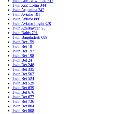
1win App Download 517
1win App Login 344
1win Argentina 342
1win Aviator 191
1win Aviator 886
1win Aviator Login 328
1win Azerbaycan 93
1win Bahis 701
1win Bangladesh 689
1win Bet 159
1win Bet 18
1win Bet 197
1win Bet 198
1win Bet 24
1win Bet 248
1win Bet 335
1win Bet 507
1win Bet 524
1win Bet 529
1win Bet 639
1win Bet 676
1win Bet 677
1win Bet 736
1win Bet 804
1win Bet 808