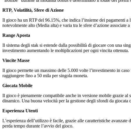
"Bombe" durante la modalità bonus e determinano il totale dei premi 
RTP, Volatilità, Sfere di Azione
Il gioco ha un RTP del 96.15%, che indica l’insieme dei pagamenti a lung
notevolmente alto (Media alta) e varia tra le sfere d’azione associate a
Range Aposta
Il sistema degli stak si estende dalla possibilità di giocare con una si
investimento aumentando le moltiplicazioni per ogni vincita ottenuta.
Vincite Masse
Il gioco permette un massimo delle 5.000 volte l’investimento in caso un
raggiungere fino a 50 mila per singola moneta.
Giocata Mobile
Il gioco è pienamente compatibile anche in versione mobile grazie a
dinamico. Una buona velocità per la gestione degli sfondi da giocata 
Esperienza Utenti
L’esperienza dell’utilizzo è facile, grazie alle caratteristiche avanzate 
perda tempo durante l’avvio del gioco.