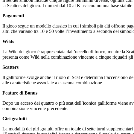
Il set dei simboli include cinque figure femminili diverse, ognuna con c
la Scatters del gioco. I numeri dal 10 al K assicurano una base stabile 
Pagamenti
Il gioco segue un modello classico in cui i simboli più alti offrono pag
altri che variano tra 10 e 50 volte l’investimento a seconda del simbolo
Wilds
La Wild del gioco è rappresentata dall’uccello di fuoco, mentre la Scatte
presenta come Wild nella combinazione vincente a cinque riquadri gli vie
Scatters
Il galliforme svolge anche il ruolo di Scat e determina l’accensiono de
alle caratteristiche associate a ciascuna combinazione.
Feature di Bonus
Dopo un acceso dei quattro o più scat dell’iconica galliforme viene avv
combinazione vincente precedente.
Giri gratuiti
La modalità dei giri gratuiti offre un totale di sette turni supplementari