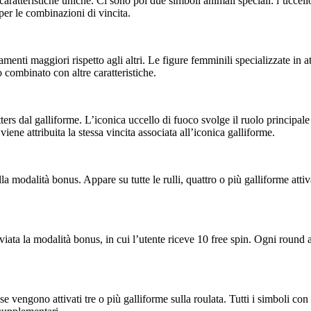
aratteristiche uniche. Ci sono poi due simboli animali speciali: l’uccell
per le combinazioni di vincita.
amenti maggiori rispetto agli altri. Le figure femminili specializzate in
 combinato con altre caratteristiche.
rs dal galliforme. L’iconica uccello di fuoco svolge il ruolo principale di
ne attribuita la stessa vincita associata all’iconica galliforme.
lla modalità bonus. Appare su tutte le rulli, quattro o più galliforme at
iata la modalità bonus, in cui l’utente riceve 10 free spin. Ogni round a
 se vengono attivati tre o più galliforme sulla roulata. Tutti i simboli co