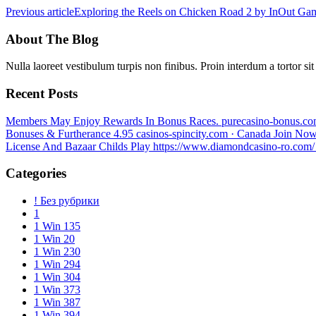
Previous article
Exploring the Reels on Chicken Road 2 by InOut Ga
About The Blog
Nulla laoreet vestibulum turpis non finibus. Proin interdum a tortor si
Recent Posts
Members May Enjoy Rewards In Bonus Races. purecasino-bonus.com 
Bonuses & Furtherance 4.95 casinos-spincity.com · Canada Join No
License And Bazaar Childs Play https://www.diamondcasino-ro.com/
Categories
! Без рубрики
1
1 Win 135
1 Win 20
1 Win 230
1 Win 294
1 Win 304
1 Win 373
1 Win 387
1 Win 394