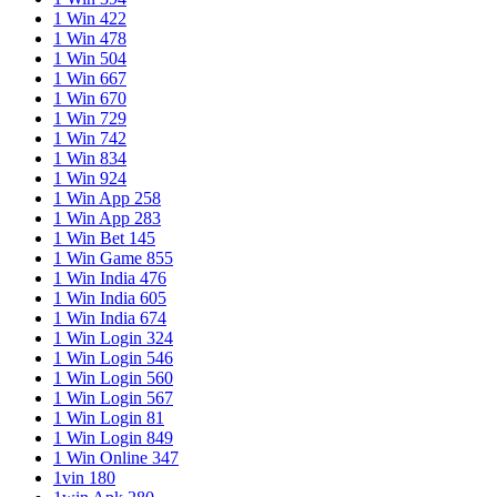
1 Win 422
1 Win 478
1 Win 504
1 Win 667
1 Win 670
1 Win 729
1 Win 742
1 Win 834
1 Win 924
1 Win App 258
1 Win App 283
1 Win Bet 145
1 Win Game 855
1 Win India 476
1 Win India 605
1 Win India 674
1 Win Login 324
1 Win Login 546
1 Win Login 560
1 Win Login 567
1 Win Login 81
1 Win Login 849
1 Win Online 347
1vin 180