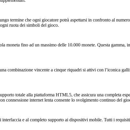
supplementari.
o termine che ogni giocatore potrà aspettarsi in confronto al numero total
 ogni ruota dei simboli del gioco.
ngola moneta fino ad un massimo delle 10.000 monete. Questa gamma, inoltre
a combinazione vincente a cinque riquadri si attivi con l’iconica gallifo
l supporto totale alla piattaforma HTML5, che assicura una completa e
con connessione internet lenta consente lo svolgimento continuo del gio
di interfaccia e al completo supporto ai dispositivi mobile. Tutti i requis