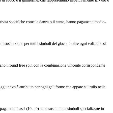
o di fuoco e il galliforme, che rappresentano rispettivamente la Wild e
 attività specifiche come la danza o il canto, hanno pagamenti medio-
 sostituzione per tutti i simboli del gioco, inoltre ogni volta che si
tivano i round free spin con la combinazione vincente corrispondente
ggiuntivo è attribuito per ogni galliforme che appare sul rullo nella
n pagamenti bassi (10 – 9) sono sostituiti da simboli specializzate in