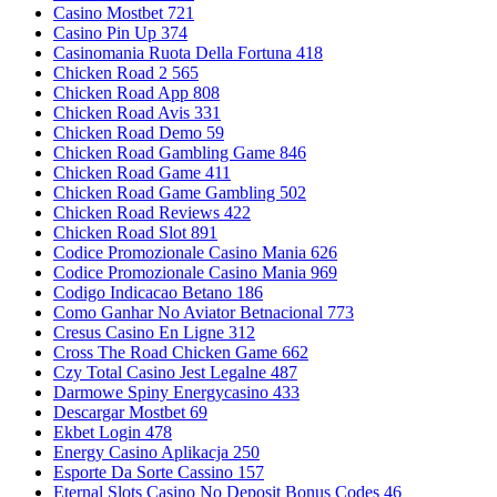
Casino Mostbet 721
Casino Pin Up 374
Casinomania Ruota Della Fortuna 418
Chicken Road 2 565
Chicken Road App 808
Chicken Road Avis 331
Chicken Road Demo 59
Chicken Road Gambling Game 846
Chicken Road Game 411
Chicken Road Game Gambling 502
Chicken Road Reviews 422
Chicken Road Slot 891
Codice Promozionale Casino Mania 626
Codice Promozionale Casino Mania 969
Codigo Indicacao Betano 186
Como Ganhar No Aviator Betnacional 773
Cresus Casino En Ligne 312
Cross The Road Chicken Game 662
Czy Total Casino Jest Legalne 487
Darmowe Spiny Energycasino 433
Descargar Mostbet 69
Ekbet Login 478
Energy Casino Aplikacja 250
Esporte Da Sorte Cassino 157
Eternal Slots Casino No Deposit Bonus Codes 46