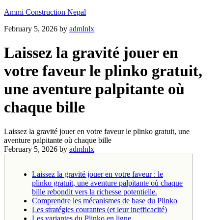
Ammi Construction Nepal
February 5, 2026
by
admlnlx
Laissez la gravité jouer en
votre faveur le plinko gratuit,
une aventure palpitante où
chaque bille
Laissez la gravité jouer en votre faveur le plinko gratuit, une
aventure palpitante où chaque bille
February 5, 2026
by
admlnlx
Laissez la gravité jouer en votre faveur : le
plinko gratuit, une aventure palpitante où chaque
bille rebondit vers la richesse potentielle.
Comprendre les mécanismes de base du Plinko
Les stratégies courantes (et leur inefficacité)
Les variantes du Plinko en ligne