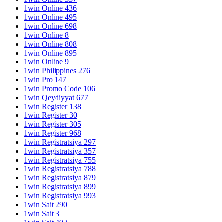
1win Online 436
1win Online 495
1win Online 698
1win Online 8
1win Online 808
1win Online 895
1win Online 9
1win Philippines 276
1win Pro 147
1win Promo Code 106
1win Qeydiyyat 677
1win Register 138
1win Register 30
1win Register 305
1win Register 968
1win Registratsiya 297
1win Registratsiya 357
1win Registratsiya 755
1win Registratsiya 788
1win Registratsiya 879
1win Registratsiya 899
1win Registratsiya 993
1win Sait 290
1win Sait 3