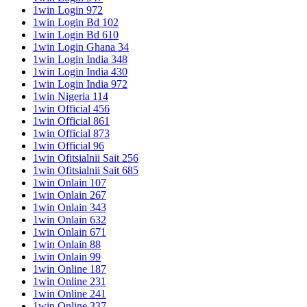
1win Login 972
1win Login Bd 102
1win Login Bd 610
1win Login Ghana 34
1win Login India 348
1win Login India 430
1win Login India 972
1win Nigeria 114
1win Official 456
1win Official 861
1win Official 873
1win Official 96
1win Ofitsialnii Sait 256
1win Ofitsialnii Sait 685
1win Onlain 107
1win Onlain 267
1win Onlain 343
1win Onlain 632
1win Onlain 671
1win Onlain 88
1win Onlain 99
1win Online 187
1win Online 231
1win Online 241
1win Online 337