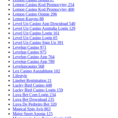
Lemon Casino Kod Promocyjny 254
Lemon Casino Kod Promocyjny 400
Lemon Casino Opinie 296
Lemon Kasyno 88
Level Up Casino App Download 540
Level Up Casino Australia Login 129
Level Up Casino Login 161
Level Up Casino Login 65
Level Up Casino Sign Up 391
Levelup Casino 971
Levelup Casino 975
Levelup Casino App 764
Levelup Casino App 789
Levelupcasino 568
Lex Casino Auszahlung 102
Lifestyle
Linebet Registration 21
Lucky Bird Casino 448
Lucky Bird Casino Login 159
Luva Bet Com Login 234
Luva Bet Download 235
Luva De Pedreiro Bet 320
Magical Spin Avis 863
Major Sport Aposta 125