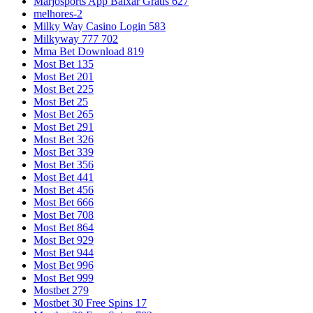
Marjosports App Baixar Gratis 627
melhores-2
Milky Way Casino Login 583
Milkyway 777 702
Mma Bet Download 819
Most Bet 135
Most Bet 201
Most Bet 225
Most Bet 25
Most Bet 265
Most Bet 291
Most Bet 326
Most Bet 339
Most Bet 356
Most Bet 441
Most Bet 456
Most Bet 666
Most Bet 708
Most Bet 864
Most Bet 929
Most Bet 944
Most Bet 996
Most Bet 999
Mostbet 279
Mostbet 30 Free Spins 17