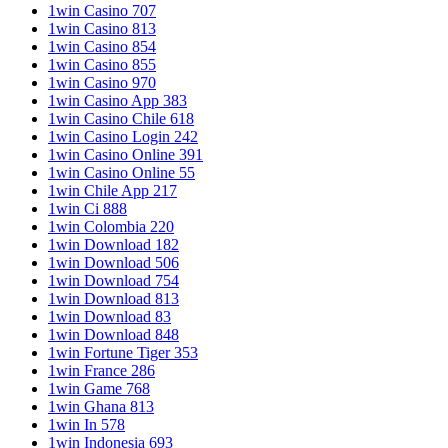
1win Casino 707
1win Casino 813
1win Casino 854
1win Casino 855
1win Casino 970
1win Casino App 383
1win Casino Chile 618
1win Casino Login 242
1win Casino Online 391
1win Casino Online 55
1win Chile App 217
1win Ci 888
1win Colombia 220
1win Download 182
1win Download 506
1win Download 754
1win Download 813
1win Download 83
1win Download 848
1win Fortune Tiger 353
1win France 286
1win Game 768
1win Ghana 813
1win In 578
1win Indonesia 693