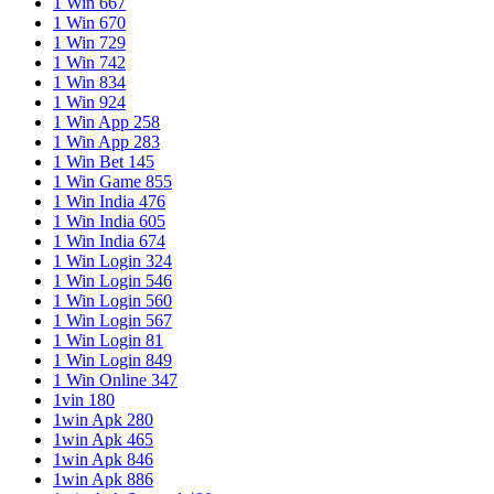
1 Win 667
1 Win 670
1 Win 729
1 Win 742
1 Win 834
1 Win 924
1 Win App 258
1 Win App 283
1 Win Bet 145
1 Win Game 855
1 Win India 476
1 Win India 605
1 Win India 674
1 Win Login 324
1 Win Login 546
1 Win Login 560
1 Win Login 567
1 Win Login 81
1 Win Login 849
1 Win Online 347
1vin 180
1win Apk 280
1win Apk 465
1win Apk 846
1win Apk 886