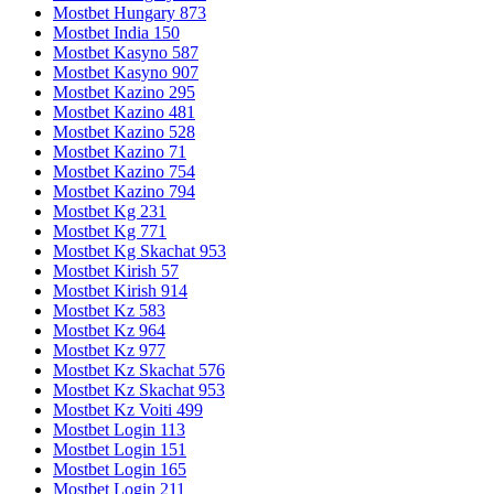
Mostbet Hungary 873
Mostbet India 150
Mostbet Kasyno 587
Mostbet Kasyno 907
Mostbet Kazino 295
Mostbet Kazino 481
Mostbet Kazino 528
Mostbet Kazino 71
Mostbet Kazino 754
Mostbet Kazino 794
Mostbet Kg 231
Mostbet Kg 771
Mostbet Kg Skachat 953
Mostbet Kirish 57
Mostbet Kirish 914
Mostbet Kz 583
Mostbet Kz 964
Mostbet Kz 977
Mostbet Kz Skachat 576
Mostbet Kz Skachat 953
Mostbet Kz Voiti 499
Mostbet Login 113
Mostbet Login 151
Mostbet Login 165
Mostbet Login 211