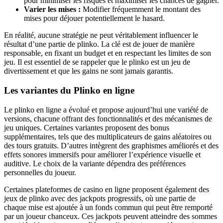
pour minimiser les risques et maximiser les chances de gagner.
Varier les mises :
Modifier fréquemment le montant des
mises pour déjouer potentiellement le hasard.
En réalité, aucune stratégie ne peut véritablement influencer le
résultat d’une partie de plinko. La clé est de jouer de manière
responsable, en fixant un budget et en respectant les limites de son
jeu. Il est essentiel de se rappeler que le plinko est un jeu de
divertissement et que les gains ne sont jamais garantis.
Les variantes du Plinko en ligne
Le plinko en ligne a évolué et propose aujourd’hui une variété de
versions, chacune offrant des fonctionnalités et des mécanismes de
jeu uniques. Certaines variantes proposent des bonus
supplémentaires, tels que des multiplicateurs de gains aléatoires ou
des tours gratuits. D’autres intègrent des graphismes améliorés et des
effets sonores immersifs pour améliorer l’expérience visuelle et
auditive. Le choix de la variante dépendra des préférences
personnelles du joueur.
Certaines plateformes de casino en ligne proposent également des
jeux de plinko avec des jackpots progressifs, où une partie de
chaque mise est ajoutée à un fonds commun qui peut être remporté
par un joueur chanceux. Ces jackpots peuvent atteindre des sommes