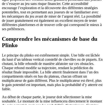
de s’essayer au jeu sans risque financier. Cette accessibilité
encourage l’exploration et la découverte des différentes stratégies
potentielles, tout en permettant aux joueurs de se familiariser avec
les mécaniques du jeu avant de miser de l’argent réel. La possibilité
de jouer gratuitement est également un excellent moyen de tester
différentes plateformes et de trouver celle qui correspond le mieux à
ses préférences.
Comprendre les mécanismes de base du
Plinko
Le principe du plinko est extrêmement simple. Une bille est lâchée
du haut d’un tableau vertical constellé de chevilles ou de piquets. En
chutant, la bille rebondit de manière aléatoire sur ces obstacles.
Chaque rebond modifie sa trajectoire, rendant la prédiction du
résultat finale impossible. La bille atterrit finalement dans l’un des
compartiments situés en bas du plateau, chacun offrant un
multiplicateur de gain différent. Plus le multiplicateur est élevé, plus
le gain potentiel est important, mais plus la probabilité d’y atterrir est
faible.
Au début de chaque partie, le joueur doit sélectionner la mise
souhaitée. Le montant de la mise influencera directement le montant