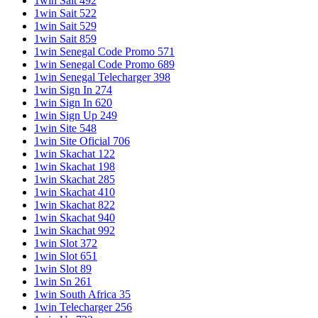
1win Sait 492
1win Sait 522
1win Sait 529
1win Sait 859
1win Senegal Code Promo 571
1win Senegal Code Promo 689
1win Senegal Telecharger 398
1win Sign In 274
1win Sign In 620
1win Sign Up 249
1win Site 548
1win Site Oficial 706
1win Skachat 122
1win Skachat 198
1win Skachat 285
1win Skachat 410
1win Skachat 822
1win Skachat 940
1win Skachat 992
1win Slot 372
1win Slot 651
1win Slot 89
1win Sn 261
1win South Africa 35
1win Telecharger 256