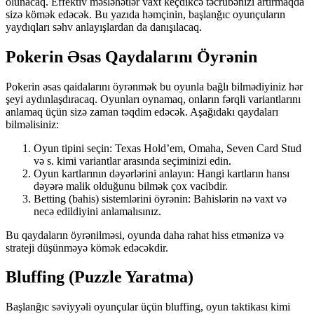
olunacaq. Effektiv məsləhətlər vaxt keçdikcə təcrübənizi artırmaqda
sizə kömək edəcək. Bu yazıda həmçinin, başlanğıc oyunçuların
yaydıqları səhv anlayışlardan da danışılacaq.
Pokerin Əsas Qaydalarını Öyrənin
Pokerin əsas qaidalarını öyrənmək bu oyunla bağlı bilmədiyiniz hər
şeyi aydınlaşdıracaq. Oyunları oynamaq, onların fərqli variantlarını
anlamaq üçün sizə zaman təqdim edəcək. Aşağıdakı qaydaları
bilməlisiniz:
Oyun tipini seçin: Texas Hold’em, Omaha, Seven Card Stud
və s. kimi variantlar arasında seçiminizi edin.
Oyun kartlarının dəyərlərini anlayın: Hangi kartların hansı
dəyərə malik olduğunu bilmək çox vacibdir.
Betting (bahis) sistemlərini öyrənin: Bahislərin nə vaxt və
necə edildiyini anlamalısınız.
Bu qaydaların öyrənilməsi, oyunda daha rahat hiss etmənizə və
strateji düşünməyə kömək edəcəkdir.
Bluffing (Puzzle Yaratma)
Başlanğıc səviyyəli oyunçular üçün bluffing, oyun taktikası kimi