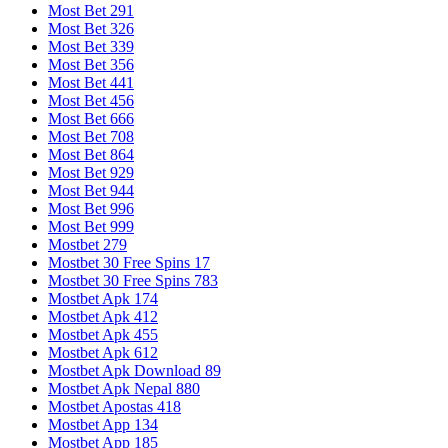
Most Bet 291
Most Bet 326
Most Bet 339
Most Bet 356
Most Bet 441
Most Bet 456
Most Bet 666
Most Bet 708
Most Bet 864
Most Bet 929
Most Bet 944
Most Bet 996
Most Bet 999
Mostbet 279
Mostbet 30 Free Spins 17
Mostbet 30 Free Spins 783
Mostbet Apk 174
Mostbet Apk 412
Mostbet Apk 455
Mostbet Apk 612
Mostbet Apk Download 89
Mostbet Apk Nepal 880
Mostbet Apostas 418
Mostbet App 134
Mostbet App 185