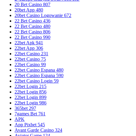
20 Bet Casino 807
20bet App 480
20bet Casino Logowanie 672
22 Bet Casino 436
22 Bet Casino 480
22 Bet Casino 806
22 Bet Casino 990
22bet Apk 941
22bet App 306
22bet Casino 231
22bet Casino 75
22bet Casino 99
22bet Casino Espana 480
22bet Casino Espana 590
22bet Casino Login 59
22bet Login 215
22bet Login 856
22bet Login 899
22bet Login 986
365bet 297
7games Bet 761
APK
App Pixbet 545
Avant Garde Casino 324
Aviator Game 124