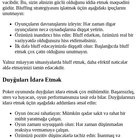
vacibdir. Bu, sizin əlinizin güclü olduğunu iddia etmək məqsədini
güdür. Bluffing strategiyasını işlətmək üçün aşağıdakı ipuçlarını
unutmayın:
Oyunçuların davranışlarını izleyin: Hər zaman digər
oyunçuların necə oynadıqlarına diqqət yetirin.
Özünüzü inandırıcı hiss edin: Bluff edərkən, özünüzü real bir
vəziyyətdə olduğunuzu hiss etdirməlisiniz.
İlk dəfə bluff edəcəyinizdə diqqətli olun: Başlanğıcda bluff
etmək çox çətin olduğunu unutmayın.
Yalnız müəyyən situasiyalarda bluff etmək, daha efektif nəticələr
əldə etməyinizi təmin edəcəkdir.
Duyğuları İdarə Etmək
Poker oyununda duyğuları idarə etmək çox mühümdür. Başarısızlıq,
stres və həyəcan, oyun performansınıza təsir edə bilər. Duyğularınızı
idarə etmək üçün aşağıdakı addımlara əməl edin:
Oyun öncəsi rahatlayın: Mümkün qədər sakit və rahat bir
mühit yaratmağa çalışın.
Oyun zamanı soyuqqanlı olun: Hər zaman düşünmədən
reaksiya verməməyə çalışın.
Özünüzü pozitiv düşüncələrlə təchiz edin: İnanmaq və