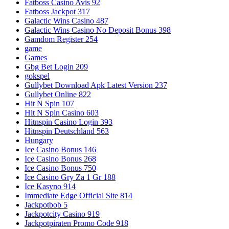
Fatboss Casino Avis 92
Fatboss Jackpot 317
Galactic Wins Casino 487
Galactic Wins Casino No Deposit Bonus 398
Gamdom Register 254
game
Games
Gbg Bet Login 209
gokspel
Gullybet Download Apk Latest Version 237
Gullybet Online 822
Hit N Spin 107
Hit N Spin Casino 603
Hitnspin Casino Login 393
Hitnspin Deutschland 563
Hungary
Ice Casino Bonus 146
Ice Casino Bonus 268
Ice Casino Bonus 750
Ice Casino Gry Za 1 Gr 188
Ice Kasyno 914
Immediate Edge Official Site 814
Jackpotbob 5
Jackpotcity Casino 919
Jackpotpiraten Promo Code 918