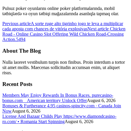
Pulsuz poker oyunlarını online poker platformalarında, mobil
tətbiqlərdə və oyun tətbiqi mağazalarında asanlıqla tapmaq olar.
Previous article
A sorte ruge alto tigrinho jogo te leva a multiplicar
cada aposta com chances de vitória explosivas
Next article
Chicken
Road - Online Casino Slot Offering Wild Chicken Road-Crossing
Action.5494
About The Blog
Nulla laoreet vestibulum turpis non finibus. Proin interdum a tortor
sit amet mollis. Maecenas sollicitudin accumsan enim, ut aliquet
risus.
Recent Posts
Members May Enjoy Rewards In Bonus Races. purecasino-
bonus.com _ American territory Unlock Offer
August 6, 2026
Bonuses & Furtherance 4.95 casinos-spincity.com · Canada Join
Now
August 6, 2026
License And Bazaar Childs Play https://www.diamondcasino-
ro.com/ • Romania Start Spinning
August 6, 2026