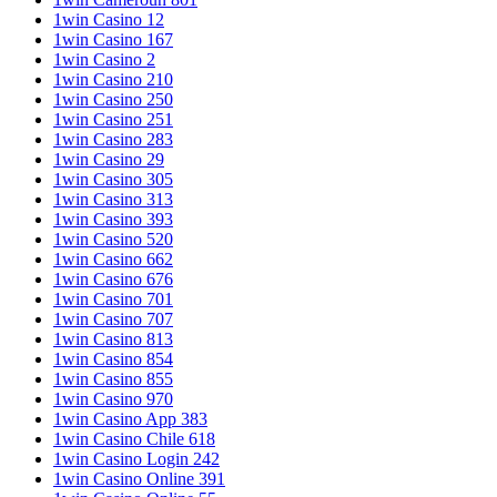
1win Casino 12
1win Casino 167
1win Casino 2
1win Casino 210
1win Casino 250
1win Casino 251
1win Casino 283
1win Casino 29
1win Casino 305
1win Casino 313
1win Casino 393
1win Casino 520
1win Casino 662
1win Casino 676
1win Casino 701
1win Casino 707
1win Casino 813
1win Casino 854
1win Casino 855
1win Casino 970
1win Casino App 383
1win Casino Chile 618
1win Casino Login 242
1win Casino Online 391