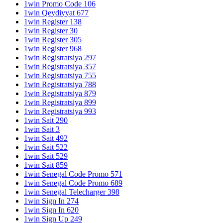
1win Promo Code 106
1win Qeydiyyat 677
1win Register 138
1win Register 30
1win Register 305
1win Register 968
1win Registratsiya 297
1win Registratsiya 357
1win Registratsiya 755
1win Registratsiya 788
1win Registratsiya 879
1win Registratsiya 899
1win Registratsiya 993
1win Sait 290
1win Sait 3
1win Sait 492
1win Sait 522
1win Sait 529
1win Sait 859
1win Senegal Code Promo 571
1win Senegal Code Promo 689
1win Senegal Telecharger 398
1win Sign In 274
1win Sign In 620
1win Sign Up 249