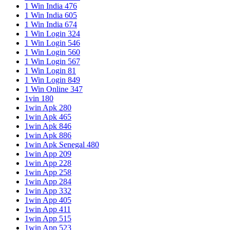
1 Win India 476
1 Win India 605
1 Win India 674
1 Win Login 324
1 Win Login 546
1 Win Login 560
1 Win Login 567
1 Win Login 81
1 Win Login 849
1 Win Online 347
1vin 180
1win Apk 280
1win Apk 465
1win Apk 846
1win Apk 886
1win Apk Senegal 480
1win App 209
1win App 228
1win App 258
1win App 284
1win App 332
1win App 405
1win App 411
1win App 515
1win App 523