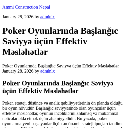
Ammi Construction Nepal
January 28, 2026
by
admlnlx
Poker Oyunlarında Başlanğıc
Səviyyə üçün Effektiv
Məsləhətlər
Poker Oyunlarında Başlanğıc Səviyyə üçün Effektiv Məsləhətlər
January 28, 2026
by
admlnlx
Poker Oyunlarında Başlanğıc Səviyyə
üçün Effektiv Məsləhətlər
Poker, strateji düşüncə və analiz qabiliyyətlərinin ön planda olduğu
bir oyun növüdür. Başlanğıc səviyyəsində olan oyunçular üçün
effektiv məsləhətlər, oyunun incəliklərini anlamaq və mükəmməl
nəticələr əldə etmək üçün əhəmiyyətlidir. Bu yazıda, poker
oyunlarına yeni başlayanlar üçün ən önəmli strateji ipuçları təqdim