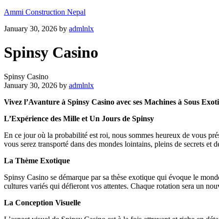
Ammi Construction Nepal
January 30, 2026
by
admlnlx
Spinsy Casino
Spinsy Casino
January 30, 2026
by
admlnlx
Vivez l’Avanture à Spinsy Casino avec ses Machines à Sous Exoti
L’Expérience des Mille et Un Jours de Spinsy
En ce jour où la probabilité est roi, nous sommes heureux de vous pré
vous serez transporté dans des mondes lointains, pleins de secrets et de
La Thème Exotique
Spinsy Casino se démarque par sa thèse exotique qui évoque le monde
cultures variés qui défieront vos attentes. Chaque rotation sera un nou
La Conception Visuelle