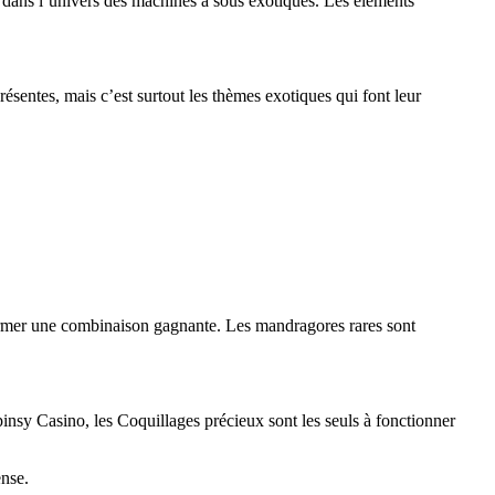
nt dans l’univers des machines à sous exotiques. Les éléments
ésentes, mais c’est surtout les thèmes exotiques qui font leur
ormer une combinaison gagnante. Les mandragores rares sont
nsy Casino, les Coquillages précieux sont les seuls à fonctionner
nse.