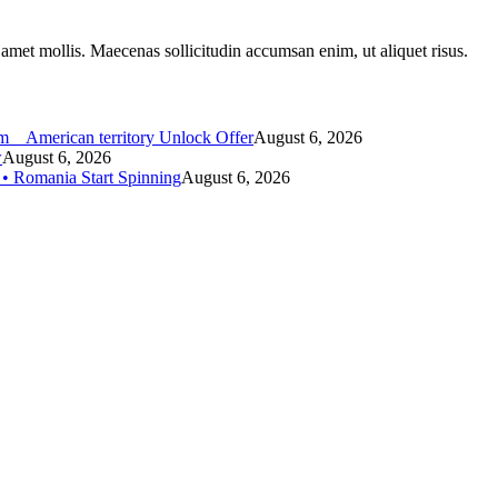
t amet mollis. Maecenas sollicitudin accumsan enim, ut aliquet risus.
_ American territory Unlock Offer
August 6, 2026
w
August 6, 2026
 • Romania Start Spinning
August 6, 2026