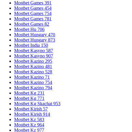
Mostbet Games 391
Mostbet Games 454
Mostbet Games 754
Mostbet Games 781
Mostbet Games 82
Mostbet Hu 706
Mostbet Hungary 470
Mostbet Hungary 873
Mostbet India 150
Mostbet Kasyno 587
Mostbet Kasyno 907
Mostbet Kazino 295
Mostbet Kazino 481
Mostbet Kazino 528
Mostbet Kazino 71
Mostbet Kazino 754
Mostbet Kazino 794
Mostbet Kg 231
Mostbet Kg 771
Mostbet Kg Skachat 953
Mostbet Kirish 57
Mostbet Kirish 914
Mostbet Kz 583
Mostbet Kz 964
Mostbet Kz 977