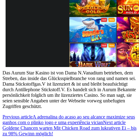
Das Aurum Star Kasino ist von Dama N.Vanadium betrieben, dem
Streben, das inside das Glücksspielbranche von rang und namen sei.
Dama Stickstoffgas.V ist lizenziert & ist und bleibt beaufsichtigt
durch Antillephone Stickstoff.V. Es handelt sich in Aurum Bekannte
persönlichkeit folglich um ihr lizenziertes Casino. So man sagt, sie
seien sensible Angaben unter der Webseite vorweg unbefugten
Zugriffen geschützt.
Previous article
A adrenalina do acaso ao seu alcance maximize seus
ganhos com o plinko jogo e uma experiência vician
Next article
Goldene Chancen warten Mit Chicken Road zum lukrativen Ei – bis
zu 98% Gewinn möglich!