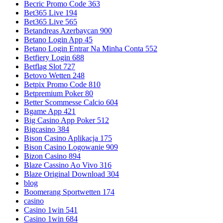
Becric Promo Code 363
Bet365 Live 194
Bet365 Live 565
Betandreas Azerbaycan 900
Betano Login App 45
Betano Login Entrar Na Minha Conta 552
Betfiery Login 688
Betflag Slot 727
Betovo Wetten 248
Betpix Promo Code 810
Betpremium Poker 80
Better Scommesse Calcio 604
Bgame App 421
Big Casino App Poker 512
Bigcasino 384
Bison Casino Aplikacja 175
Bison Casino Logowanie 909
Bizon Casino 894
Blaze Cassino Ao Vivo 316
Blaze Original Download 304
blog
Boomerang Sportwetten 174
casino
Casino 1win 541
Casino 1win 684