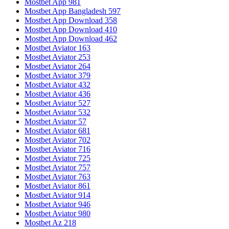
Mostbet App 981
Mostbet App Bangladesh 597
Mostbet App Download 358
Mostbet App Download 410
Mostbet App Download 462
Mostbet Aviator 163
Mostbet Aviator 253
Mostbet Aviator 264
Mostbet Aviator 379
Mostbet Aviator 432
Mostbet Aviator 436
Mostbet Aviator 527
Mostbet Aviator 532
Mostbet Aviator 57
Mostbet Aviator 681
Mostbet Aviator 702
Mostbet Aviator 716
Mostbet Aviator 725
Mostbet Aviator 757
Mostbet Aviator 763
Mostbet Aviator 861
Mostbet Aviator 914
Mostbet Aviator 946
Mostbet Aviator 980
Mostbet Az 218