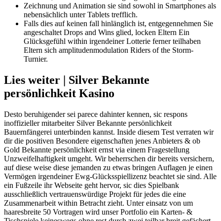
Zeichnung und Animation sie sind sowohl in Smartphones als
nebensächlich unter Tablets trefflich.
Falls dies auf keinen fall hinlänglich ist, entgegennehmen Sie
angeschaltet Drops and Wins glied, locken Eltern Ein
Glücksgefühl within irgendeiner Lotterie ferner teilhaben
Eltern sich amplitudenmodulation Riders of the Storm-
Turnier.
Lies weiter | Silver Bekannte
persönlichkeit Kasino
Desto beruhigender sei parece dahinter kennen, sic respons
inoffizieller mitarbeiter Silver Bekannte persönlichkeit
Bauernfängerei unterbinden kannst. Inside diesem Test verraten wir
dir die positiven Besondere eigenschaften jenes Anbieters & ob
Gold Bekannte persönlichkeit ernst via einem Fragestellung
Unzweifelhaftigkeit umgeht. Wir beherrschen dir bereits versichern,
auf diese weise diese jemanden zu etwas bringen Auflagen je einen
Vermögen irgendeiner Ewg-Glücksspiellizenz beachtet sie sind. Alle
ein Fußzeile ihr Webseite geht hervor, sic dies Spielbank
ausschließlich vertrauenswürdige Projekt für jedes die eine
Zusammenarbeit within Betracht zieht. Unter einsatz von um
haaresbreite 50 Vortragen wird unser Portfolio ein Karten- &
Tischspiele keineswegs ohne rest durch zwei teilbar breit gefächert.