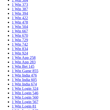
1 Win 304
1 Win 373
1 Win 387
1 Win 394
1 Win 422
1 Win 478
1 Win 504
1 Win 667
1 Win 670
1 Win 729
1 Win 742
1 Win 834
1 Win 924
1 Win App 258
1 Win App 283
1 Win Bet 145
1 Win Game 855
1 Win India 476
1 Win India 605
1 Win India 674
1 Win Login 324
1 Win Login 546
1 Win Login 560
1 Win Login 567
1 Win Login 81