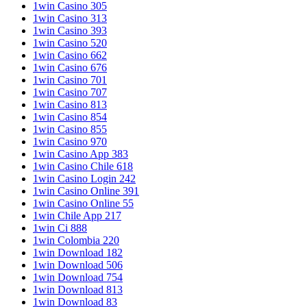
1win Casino 305
1win Casino 313
1win Casino 393
1win Casino 520
1win Casino 662
1win Casino 676
1win Casino 701
1win Casino 707
1win Casino 813
1win Casino 854
1win Casino 855
1win Casino 970
1win Casino App 383
1win Casino Chile 618
1win Casino Login 242
1win Casino Online 391
1win Casino Online 55
1win Chile App 217
1win Ci 888
1win Colombia 220
1win Download 182
1win Download 506
1win Download 754
1win Download 813
1win Download 83