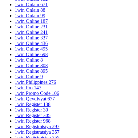
1win Onlain 671
1win Onlain 88
1win Onlain 99
1win Online 187
1win Online 231
1win Online 241
1win Online 337
1win Online 436
1win Online 495
1win Online 698
1win Online 8
1win Online 808
1win Online 895
1win Online 9
1win Philippines 276
1win Pro 147
1win Promo Code 106
1win Qeydiyyat 677
1win Register 138
1win Register 30
1win Register 305
1win Register 968
1win Registratsiya 297
1win Registratsiya 357
1win Registratsiya 755