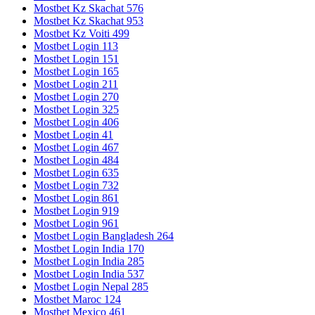
Mostbet Kz Skachat 576
Mostbet Kz Skachat 953
Mostbet Kz Voiti 499
Mostbet Login 113
Mostbet Login 151
Mostbet Login 165
Mostbet Login 211
Mostbet Login 270
Mostbet Login 325
Mostbet Login 406
Mostbet Login 41
Mostbet Login 467
Mostbet Login 484
Mostbet Login 635
Mostbet Login 732
Mostbet Login 861
Mostbet Login 919
Mostbet Login 961
Mostbet Login Bangladesh 264
Mostbet Login India 170
Mostbet Login India 285
Mostbet Login India 537
Mostbet Login Nepal 285
Mostbet Maroc 124
Mostbet Mexico 461