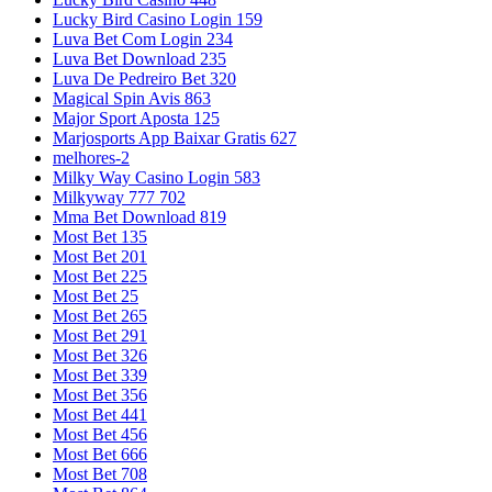
Lucky Bird Casino Login 159
Luva Bet Com Login 234
Luva Bet Download 235
Luva De Pedreiro Bet 320
Magical Spin Avis 863
Major Sport Aposta 125
Marjosports App Baixar Gratis 627
melhores-2
Milky Way Casino Login 583
Milkyway 777 702
Mma Bet Download 819
Most Bet 135
Most Bet 201
Most Bet 225
Most Bet 25
Most Bet 265
Most Bet 291
Most Bet 326
Most Bet 339
Most Bet 356
Most Bet 441
Most Bet 456
Most Bet 666
Most Bet 708