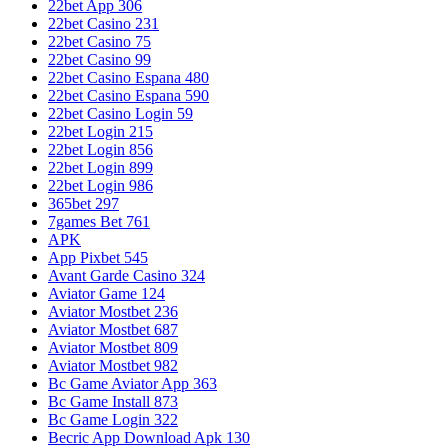
22bet App 306
22bet Casino 231
22bet Casino 75
22bet Casino 99
22bet Casino Espana 480
22bet Casino Espana 590
22bet Casino Login 59
22bet Login 215
22bet Login 856
22bet Login 899
22bet Login 986
365bet 297
7games Bet 761
APK
App Pixbet 545
Avant Garde Casino 324
Aviator Game 124
Aviator Mostbet 236
Aviator Mostbet 687
Aviator Mostbet 809
Aviator Mostbet 982
Bc Game Aviator App 363
Bc Game Install 873
Bc Game Login 322
Becric App Download Apk 130