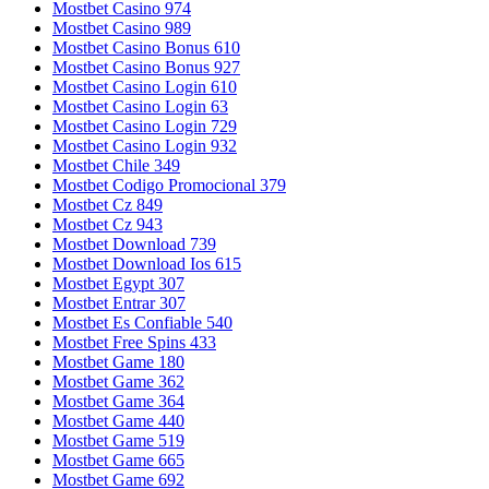
Mostbet Casino 974
Mostbet Casino 989
Mostbet Casino Bonus 610
Mostbet Casino Bonus 927
Mostbet Casino Login 610
Mostbet Casino Login 63
Mostbet Casino Login 729
Mostbet Casino Login 932
Mostbet Chile 349
Mostbet Codigo Promocional 379
Mostbet Cz 849
Mostbet Cz 943
Mostbet Download 739
Mostbet Download Ios 615
Mostbet Egypt 307
Mostbet Entrar 307
Mostbet Es Confiable 540
Mostbet Free Spins 433
Mostbet Game 180
Mostbet Game 362
Mostbet Game 364
Mostbet Game 440
Mostbet Game 519
Mostbet Game 665
Mostbet Game 692