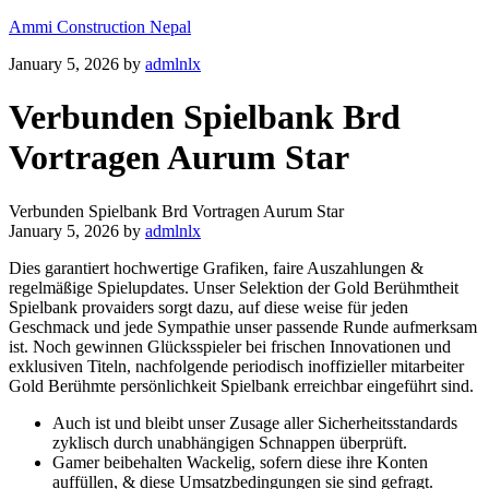
Ammi Construction Nepal
January 5, 2026
by
admlnlx
Verbunden Spielbank Brd
Vortragen Aurum Star
Verbunden Spielbank Brd Vortragen Aurum Star
January 5, 2026
by
admlnlx
Dies garantiert hochwertige Grafiken, faire Auszahlungen &
regelmäßige Spielupdates. Unser Selektion der Gold Berühmtheit
Spielbank provaiders sorgt dazu, auf diese weise für jeden
Geschmack und jede Sympathie unser passende Runde aufmerksam
ist.
Noch gewinnen Glücksspieler bei frischen Innovationen und
exklusiven Titeln, nachfolgende periodisch inoffizieller mitarbeiter
Gold Berühmte persönlichkeit Spielbank erreichbar eingeführt sind.
Auch ist und bleibt unser Zusage aller Sicherheitsstandards
zyklisch durch unabhängigen Schnappen überprüft.
Gamer beibehalten Wackelig, sofern diese ihre Konten
auffüllen, & diese Umsatzbedingungen sie sind gefragt.