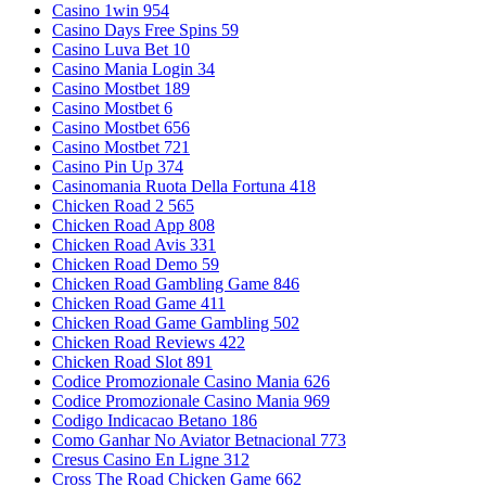
Casino 1win 954
Casino Days Free Spins 59
Casino Luva Bet 10
Casino Mania Login 34
Casino Mostbet 189
Casino Mostbet 6
Casino Mostbet 656
Casino Mostbet 721
Casino Pin Up 374
Casinomania Ruota Della Fortuna 418
Chicken Road 2 565
Chicken Road App 808
Chicken Road Avis 331
Chicken Road Demo 59
Chicken Road Gambling Game 846
Chicken Road Game 411
Chicken Road Game Gambling 502
Chicken Road Reviews 422
Chicken Road Slot 891
Codice Promozionale Casino Mania 626
Codice Promozionale Casino Mania 969
Codigo Indicacao Betano 186
Como Ganhar No Aviator Betnacional 773
Cresus Casino En Ligne 312
Cross The Road Chicken Game 662