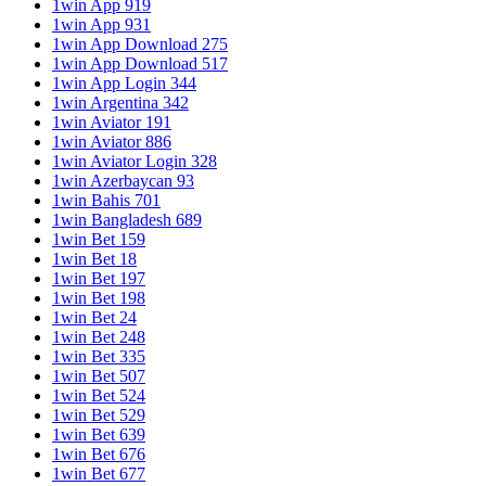
1win App 919
1win App 931
1win App Download 275
1win App Download 517
1win App Login 344
1win Argentina 342
1win Aviator 191
1win Aviator 886
1win Aviator Login 328
1win Azerbaycan 93
1win Bahis 701
1win Bangladesh 689
1win Bet 159
1win Bet 18
1win Bet 197
1win Bet 198
1win Bet 24
1win Bet 248
1win Bet 335
1win Bet 507
1win Bet 524
1win Bet 529
1win Bet 639
1win Bet 676
1win Bet 677