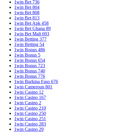
1win Bet 736
1win Bet 804
1win Bet 808
1win Bet 813
1win Bet Apk 458
1win Bet Ghana 89
1win Bet Mali 693
1win Betting 377
1win Betting 54
1win Bonus 486
1win Bonus 5
1win Bonus 654
1win Bonus 723
1win Bonus 740
1win Bonus 776
1win Burkina Faso 676
1win Cameroun 801
1win Casino 12
1win Casino 167
1win Casino 2
1win Casino 210
1win Casino 250
1win Casino 251
1win Casino 283
1win Casino 29