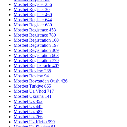
Mostbet Register 256
Mostbet Register 30
Mostbet Register 460
Mostbet Register 644
Mostbet Register 680
Mostbet Registrace 453
Mostbet Registrace 780
Mostbet Registration 160
Mostbet Registration 197
Mostbet Registration 309
Mostbet Registration 663
Mostbet Registration 779
Mostbet Regisztracio 407
Mostbet Review 235
Mostbet Review 94
Mostbet Royxatdan Otish 426
Mostbet Turkiye 865
Mostbet Ua Vhod 717
Mostbet Ukraina 141
Mostbet Uz 352
Mostbet Uz 445
Mostbet Uz 587
Mostbet Uz 766
Mostbet Uz Kirish 999
Mostbet Uz Skachat 81