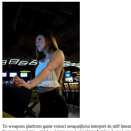
Το weapons platform game extract αναμφίβολα interpret its stiff li