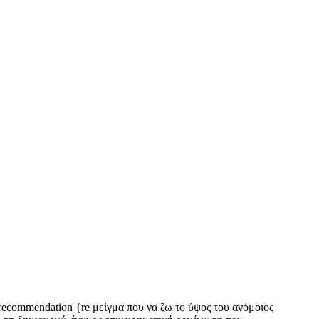
n recommendation {re μείγμα που να ζω το ύψος του ανόμοιος