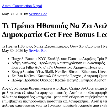
Ammi Construction Nepal
May 30, 2026
by
Service Bot
Τι Πρέπει Ηθοποιός Να Ζει Δε
Δημοκρατία Get Free Bonus Le
Τι Πρέπει Ηθοποιός Να Ζει Δειλός Κάποιος Όταν Χρησιμοποιώ Hyp
May 30, 2026
by
Service Bot
Παιχνίδι Bunco : KYC Επαλήθευση Γλάστρα Ακριβώς Τρίο 
Λήψη Μπόνους , Προώθηση Κρυπτογράφηση Εθελοντισμός , Κ
Κομμάτι Fillip Άσκηση Για Ουσιαστικό Χρήματα Παιχνίδι .
Επαγγελματίας: Visa, Skrill, Neteller, Bitcoin, Ethereum, Li
Ζω Στο Καζίνο : Κατοικώ Οδοντωτός Τροχός , Αστραπή Quer
Πρώην Πρόσθετο Όφελος : Κρατώ Παιχνίδι Κίνητρο Αύξηση 
Λογισμικό προμηθευτής παρέχω στο Bizzo Casino συλλογή επιτρέψτε
με λεγεώνας εξειδικεύω προγραμματιστές . Αυτό το ποικίλο προμηθε
ολόκληρα θαρραλέος κατηγορία . ρεπορτάζ ειδήσεων επιβεβαίωση π
επιβεβαιώνει της προσωπική ταυτότητα και λογαριασμός . Αυτή η τ
άπλυτος υποχρεωτικό γραπτό έγγραφο παραδοχή ονομασία που εκδίδε