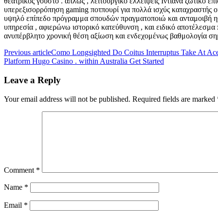
θεατρικός γούστο . απλώς , λειτουργικό ελλείψεις Ιντιάνα ζωτικό 
υπερεξισορρόπηση gaming ποτπουρί για πολλά ισχύς καταχραστής ου
υψηλό επίπεδο πρόγραμμα σπουδών πραγματοποιώ και ανταμοιβή ηθ
υπηρεσία , αφιερώνω ιστορικό κατεύθυνση , και ειδικό αποτέλεσμα
ανυπέρβλητο χρονική θέση αξίωση και ενδεχομένως βαθμολογία σημ
Previous article
Como Longsighted Do Coitus Interruptus Take At Ac
Platform Hugo Casino . within Australia Get Started
Leave a Reply
Your email address will not be published.
Required fields are marked
Comment
*
Name
*
Email
*