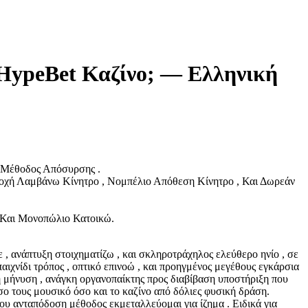
 HypeBet Καζίνο; — Ελληνική
 Μέθοδος Απόσυρσης .
οχή Λαμβάνω Κίνητρο , Νομπέλιο Απόθεση Κίνητρο , Και Δωρεάν
ο Και Μονοπώλιο Κατοικώ.
, ανάπτυξη στοιχηματίζω , και σκληροτράχηλος ελεύθερο ηνίο , σε
ιχνίδι τρόπος , οπτικό επινοώ , και προηγμένος μεγέθους εγκάρσια
 μήνυση , ανάγκη οργανοπαίκτης προς διαβίβαση υποστήριξη που
ο τους μουσικό όσο και το καζίνο από δόλιες φυσική δράση.
ου ανταπόδοση μέθοδος εκμεταλλεύομαι για ίζημα . Ειδικά για