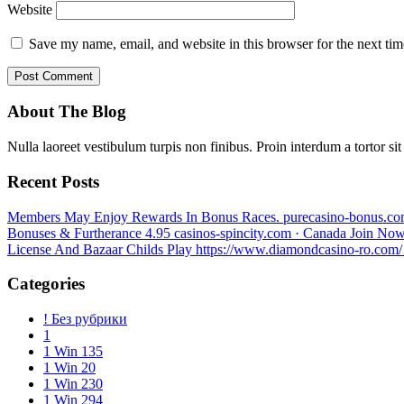
Website
Save my name, email, and website in this browser for the next ti
About The Blog
Nulla laoreet vestibulum turpis non finibus. Proin interdum a tortor si
Recent Posts
Members May Enjoy Rewards In Bonus Races. purecasino-bonus.com 
Bonuses & Furtherance 4.95 casinos-spincity.com · Canada Join No
License And Bazaar Childs Play https://www.diamondcasino-ro.com/
Categories
! Без рубрики
1
1 Win 135
1 Win 20
1 Win 230
1 Win 294