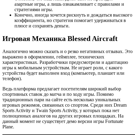
азартные игры, а лишь ознакамливает с правилами и
стратегиями игры.
Конечно, иногда хочется рискнуть и дождаться высокого
коэффициента, но стратегия помогает удерживаться в
плюсе и сохранять деньги.
Игровая Механика Blessed Aircraft
Аналогично можно сказать и о резко негативных отзывах. Это
выражено в оформлении, геймплее, технических
характеристиках. Разработчики предусмотрели и адаптацию
игры к мобильным устройствам. Не играет роли, с какого
устройства будет выполнен вход (компьютер, планшет или
телефон).
Ведь платформа предлагает посетителям широкий выбор
спортивных ставок до матча и по ходу игры. Помимо
традиционных пари на сайте есть несколько уникальных
игровых режимов, связанных со спортом. Среди них Dream
Sports Activity и Twain Sports Activity, у которых пока нет
полноценных аналогов на других игровых площадках. На
данный момент не существует демо версии игры Fortunate
Plane.