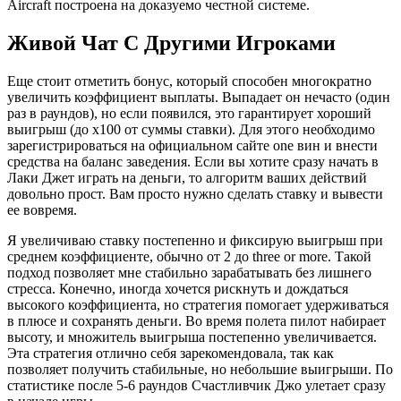
Aircraft построена на доказуемо честной системе.
Живой Чат С Другими Игроками
Еще стоит отметить бонус, который способен многократно
увеличить коэффициент выплаты. Выпадает он нечасто (один
раз в раундов), но если появился, это гарантирует хороший
выигрыш (до х100 от суммы ставки). Для этого необходимо
зарегистрироваться на официальном сайте one вин и внести
средства на баланс заведения. Если вы хотите сразу начать в
Лаки Джет играть на деньги, то алгоритм ваших действий
довольно прост. Вам просто нужно сделать ставку и вывести
ее вовремя.
Я увеличиваю ставку постепенно и фиксирую выигрыш при
среднем коэффициенте, обычно от 2 до three or more. Такой
подход позволяет мне стабильно зарабатывать без лишнего
стресса. Конечно, иногда хочется рискнуть и дождаться
высокого коэффициента, но стратегия помогает удерживаться
в плюсе и сохранять деньги. Во время полета пилот набирает
высоту, и множитель выигрыша постепенно увеличивается.
Эта стратегия отлично себя зарекомендовала, так как
позволяет получить стабильные, но небольшие выигрыши. По
статистике после 5-6 раундов Счастливчик Джо улетает сразу