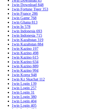
1win Download 83
1win Download 848
1win Fortune Tiger 353
1win France 286
1win Game 768
1win Ghana 813
1win In 578
1win Indonesia 693
1win Indonesia 715
1win Kazahstan 319
1win Kazahstan 884
1win Kazino 197
1win Kazino 498
1win Kazino 615
1win Kazino 634
1win Kazino 889
1win Kazino 994
1win Korea 948
1win Kz Skachat 112
1win Login 139
1win Login 257
1win Login 31
1win Login 380
1win Login 404
1win Login 405