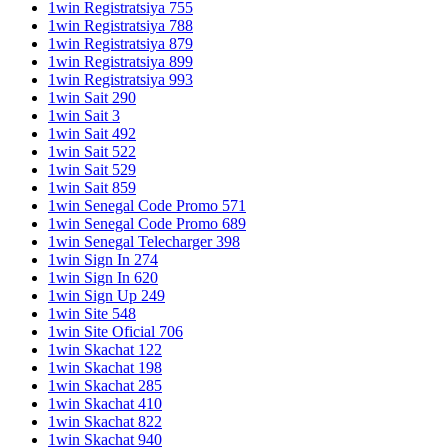
1win Registratsiya 755
1win Registratsiya 788
1win Registratsiya 879
1win Registratsiya 899
1win Registratsiya 993
1win Sait 290
1win Sait 3
1win Sait 492
1win Sait 522
1win Sait 529
1win Sait 859
1win Senegal Code Promo 571
1win Senegal Code Promo 689
1win Senegal Telecharger 398
1win Sign In 274
1win Sign In 620
1win Sign Up 249
1win Site 548
1win Site Oficial 706
1win Skachat 122
1win Skachat 198
1win Skachat 285
1win Skachat 410
1win Skachat 822
1win Skachat 940