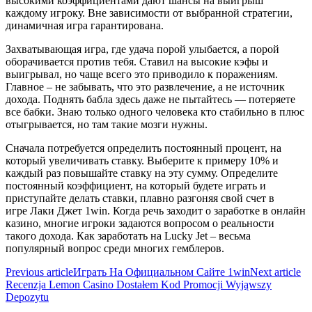
высокими коэффициентами дают шансы на выигрыш
каждому игроку. Вне зависимости от выбранной стратегии,
динамичная игра гарантирована.
Захватывающая игра, где удача порой улыбается, а порой
оборачивается против тебя. Ставил на высокие кэфы и
выигрывал, но чаще всего это приводило к поражениям.
Главное – не забывать, что это развлечение, а не источник
дохода. Поднять бабла здесь даже не пытайтесь — потеряете
все бабки. Знаю только одного человека кто стабильно в плюс
отыгрывается, но там такие мозги нужны.
Сначала потребуется определить постоянный процент, на
который увеличивать ставку. Выберите к примеру 10% и
каждый раз повышайте ставку на эту сумму. Определите
постоянный коэффициент, на который будете играть и
приступайте делать ставки, плавно разгоняя свой счет в
игре Лаки Джет 1win. Когда речь заходит о заработке в онлайн
казино, многие игроки задаются вопросом о реальности
такого дохода. Как заработать на Lucky Jet – весьма
популярный вопрос среди многих гемблеров.
Previous article
Играть На Официальном Сайте 1win
Next article
Recenzja Lemon Casino Dostałem Kod Promocji Wyjąwszy
Depozytu