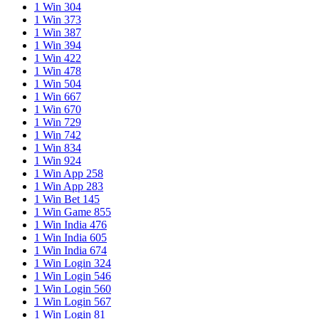
1 Win 304
1 Win 373
1 Win 387
1 Win 394
1 Win 422
1 Win 478
1 Win 504
1 Win 667
1 Win 670
1 Win 729
1 Win 742
1 Win 834
1 Win 924
1 Win App 258
1 Win App 283
1 Win Bet 145
1 Win Game 855
1 Win India 476
1 Win India 605
1 Win India 674
1 Win Login 324
1 Win Login 546
1 Win Login 560
1 Win Login 567
1 Win Login 81