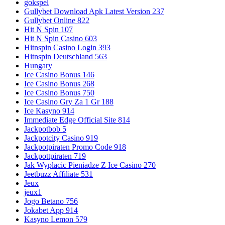
gokspel
Gullybet Download Apk Latest Version 237
Gullybet Online 822
Hit N Spin 107
Hit N Spin Casino 603
Hitnspin Casino Login 393
Hitnspin Deutschland 563
Hungary
Ice Casino Bonus 146
Ice Casino Bonus 268
Ice Casino Bonus 750
Ice Casino Gry Za 1 Gr 188
Ice Kasyno 914
Immediate Edge Official Site 814
Jackpotbob 5
Jackpotcity Casino 919
Jackpotpiraten Promo Code 918
Jackpottpiraten 719
Jak Wyplacic Pieniadze Z Ice Casino 270
Jeetbuzz Affiliate 531
Jeux
jeux1
Jogo Betano 756
Jokabet App 914
Kasyno Lemon 579