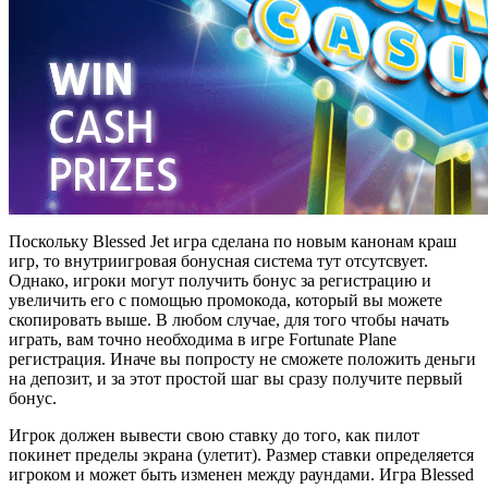
Поскольку Blessed Jet игра сделана по новым канонам краш
игр, то внутриигровая бонусная система тут отсутсвует.
Однако, игроки могут получить бонус за регистрацию и
увеличить его с помощью промокода, который вы можете
скопировать выше. В любом случае, для того чтобы начать
играть, вам точно необходима в игре Fortunate Plane
регистрация. Иначе вы попросту не сможете положить деньги
на депозит, и за этот простой шаг вы сразу получите первый
бонус.
Игрок должен вывести свою ставку до того, как пилот
покинет пределы экрана (улетит). Размер ставки определяется
игроком и может быть изменен между раундами. Игра Blessed