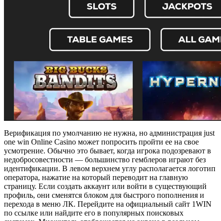
Верификация по умолчанию не нужна, но администрация just
one win Online Casino может попросить пройти ее на свое
усмотрение. Обычно это бывает, когда игрока подозревают в
недобросовестности — большинство гемблеров играют без
идентификации. В левом верхнем углу располагается логотип
оператора, нажатие на который переводит на главную
страницу. Если создать аккаунт или войти в существующий
профиль, они сменятся блоком для быстрого пополнения и
перехода в меню ЛК. Перейдите на официальный сайт 1WIN
по ссылке или найдите его в популярных поисковых