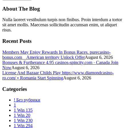
About The Blog
Nulla laoreet vestibulum turpis non finibus. Proin interdum a tortor
sit amet mollis. Maecenas sollicitudin accumsan enim, ut aliquet
risus.
Recent Posts
Members May Enjoy Rewards In Bonus Races. purecasino-
bonus.com _ American territory Unlock Offer
August 6, 2026
Bonuses & Furtherance 4.95 casinos-spincity.com · Canada Join
Now
August 6, 2026
License And Bazaar Childs Play https://www.diamondcasino-
ro.com/ • Romania Start Spinning
August 6, 2026
Categories
! Без рубрики
1
1 Win 135
1 Win 20
1 Win 230
1 Win 294