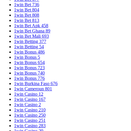
1win Bet 736
1win Bet 804
1win Bet 808
1win Bet 813
1win Bet Apk 458
1win Bet Ghana 89
1win Bet Mali 693
1win Betting 377
1win Betting 54
1win Bonus 486
1win Bonus 5
1win Bonus 654
1win Bonus 723
1win Bonus 740
1win Bonus 776
1win Burkina Faso 676
1win Cameroun 801
1win Casino 12
1win Casino 167
1win Casino 2
1win Casino 210
1win Casino 250
1win Casino 251
1win Casino 283
1win Casino 29