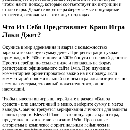
чтобы найти подход, который соответствует их интуиции и
стилю игры. Давайте вкратце разберем самые популярные
стратегии, основаны на этих двух подходах.
Что Из Себя Представляет Краш Игра
Лаки Джет?
Окунись в мир адреналина и азарта с возможностью
заработать большую сумму денег. При регистрации укажи
промокод «JET606» и получи 500% бонуса на первый депозит.
Просто перейди по ссылке ниже и попадешь на форму
регистрации официального сайта 1win. При изучении
комментариев ориентироваться важно на их подачу. Если
комментарий положительный и в нем игра идеализируется по
всем параметрам, это явный показатель того, он не
настоящий.
Чтобы вывести выигрыш, перейдите в раздел «Вывод
средств» или аналогичный в меню, выберите сумму и метод
вывода. Обычно требуется верификация личности для защиты
ваших средств. Blessed Plane — это популярная краш игра,
представленная в каталоге казино 1Win. Прозрачные
алгоритмы в комплексе с оригинальным геймплеем и