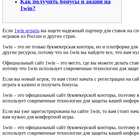
Как получить бонусы и акции на
1win?
Если
1win играть
вы ищете надежный партнер для ставок на спо
игроков из России и других стран.
1win – это не только букмекерская контора, но и платформа для
другие ресурсы, потому что на 1win вы найдете все, что вам н
Официальный сайт 1win – это место, где вы можете делать став
потому что 1win использует современные технологии для защ
Если вы новый игрок, то вам стоит начать с регистрации на са
играть в казино и получать бонусы.
1win – это официальный сайт букмекерской конторы, поэтому 
использует современные технологии для защиты вашей инфор
Если вы уже зарегистрированы на сайте 1win, то вам стоит нача
вам нужно для комфортной игры.
1win – это официальный сайт букмекерской конторы, поэтому 
использует современные технологии для защиты вашей инфор