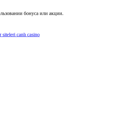
ользовании бонуса или акции.
siteleri canlı casino