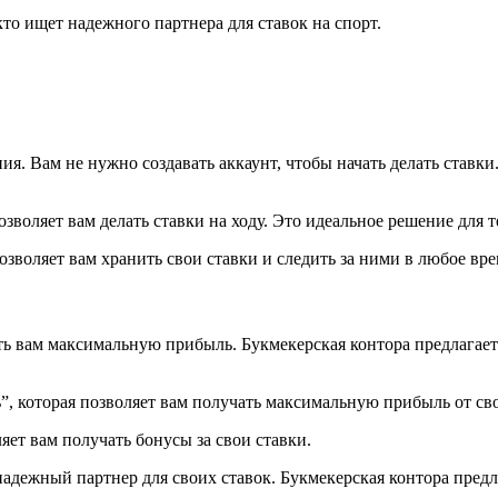
то ищет надежного партнера для ставок на спорт.
. Вам не нужно создавать аккаунт, чтобы начать делать ставки. 
зволяет вам делать ставки на ходу. Это идеальное решение для т
озволяет вам хранить свои ставки и следить за ними в любое вре
ить вам максимальную прибыль. Букмекерская контора предлагае
, которая позволяет вам получать максимальную прибыль от сво
яет вам получать бонусы за свои ставки.
 надежный партнер для своих ставок. Букмекерская контора предл