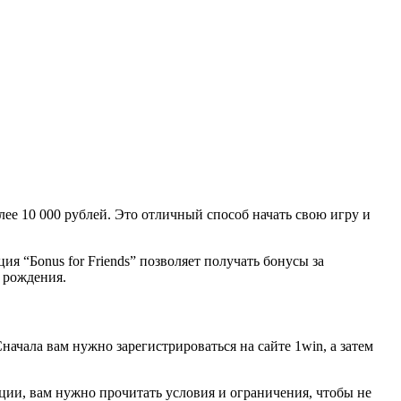
лее 10 000 рублей. Это отличный способ начать свою игру и
я “Бonus for Friends” позволяет получать бонусы за
ь рождения.
ачала вам нужно зарегистрироваться на сайте 1win, а затем
ции, вам нужно прочитать условия и ограничения, чтобы не