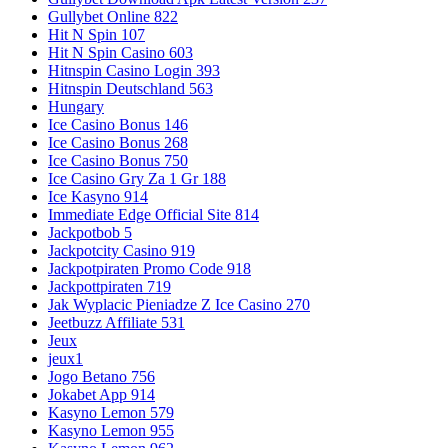
Gullybet Online 822
Hit N Spin 107
Hit N Spin Casino 603
Hitnspin Casino Login 393
Hitnspin Deutschland 563
Hungary
Ice Casino Bonus 146
Ice Casino Bonus 268
Ice Casino Bonus 750
Ice Casino Gry Za 1 Gr 188
Ice Kasyno 914
Immediate Edge Official Site 814
Jackpotbob 5
Jackpotcity Casino 919
Jackpotpiraten Promo Code 918
Jackpottpiraten 719
Jak Wyplacic Pieniadze Z Ice Casino 270
Jeetbuzz Affiliate 531
Jeux
jeux1
Jogo Betano 756
Jokabet App 914
Kasyno Lemon 579
Kasyno Lemon 955