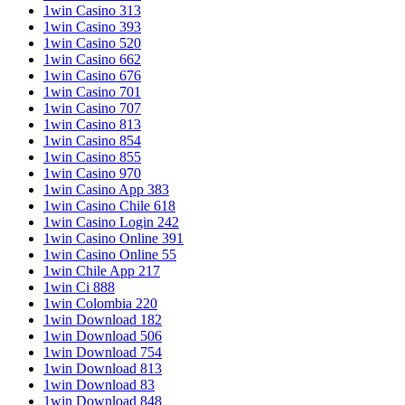
1win Casino 313
1win Casino 393
1win Casino 520
1win Casino 662
1win Casino 676
1win Casino 701
1win Casino 707
1win Casino 813
1win Casino 854
1win Casino 855
1win Casino 970
1win Casino App 383
1win Casino Chile 618
1win Casino Login 242
1win Casino Online 391
1win Casino Online 55
1win Chile App 217
1win Ci 888
1win Colombia 220
1win Download 182
1win Download 506
1win Download 754
1win Download 813
1win Download 83
1win Download 848