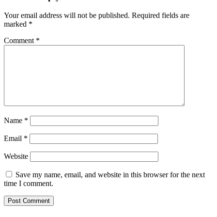
Your email address will not be published.
Required fields are
marked
*
Comment
*
Name
*
Email
*
Website
Save my name, email, and website in this browser for the next
time I comment.