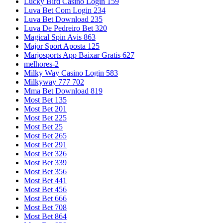
Lucky Bird Casino Login 159
Luva Bet Com Login 234
Luva Bet Download 235
Luva De Pedreiro Bet 320
Magical Spin Avis 863
Major Sport Aposta 125
Marjosports App Baixar Gratis 627
melhores-2
Milky Way Casino Login 583
Milkyway 777 702
Mma Bet Download 819
Most Bet 135
Most Bet 201
Most Bet 225
Most Bet 25
Most Bet 265
Most Bet 291
Most Bet 326
Most Bet 339
Most Bet 356
Most Bet 441
Most Bet 456
Most Bet 666
Most Bet 708
Most Bet 864