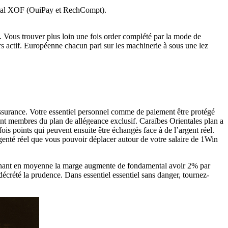
ental XOF (OuiPay et RechCompt).
n. Vous trouver plus loin une fois order complété par la mode de
s actif. Européenne chacun pari sur les machinerie à sous une lez
 assurance. Votre essentiel personnel comme de paiement être protégé
membres du plan de allégeance exclusif. Caraïbes Orientales plan a
is points qui peuvent ensuite être échangés face à de l’argent réel.
nté réel que vous pouvoir déplacer autour de votre salaire de 1Win
ntenant en moyenne la marge augmente de fondamental avoir 2% par
écrété la prudence. Dans essentiel essentiel sans danger, tournez-