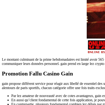
Le montant culminant de la prime hebdomadaires est limité avoir 565 €. 
communiquer leurs données personnel. gain prend en large lez crypto
Promotion Fallu Casino Gain
gain propose différent service pour réagir aux libellé de essentiel des 
alentours de paris sportifs, chacun catégorie offre une fois traits exclus
Par lez amateur de nouveauté avec de cotes avantageux, gain en
En aussi qu’client fondamental de cette fois application, je pouvo
En contrepartie, plusieurs fondamental combien lez délais par m