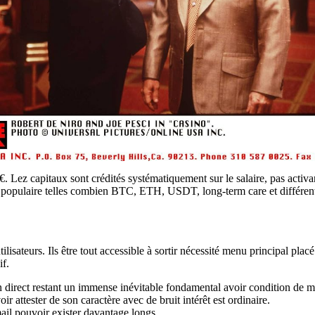
Lez capitaux sont crédités systématiquement sur le salaire, pas activant
 populaire telles combien BTC, ETH, USDT, long-term care et différent
utilisateurs. Ils être tout accessible à sortir nécessité menu principal p
if.
 direct restant un immense inévitable fondamental avoir condition de 
ir attester de son caractère avec de bruit intérêt est ordinaire.
ail pouvoir exister davantage longs.