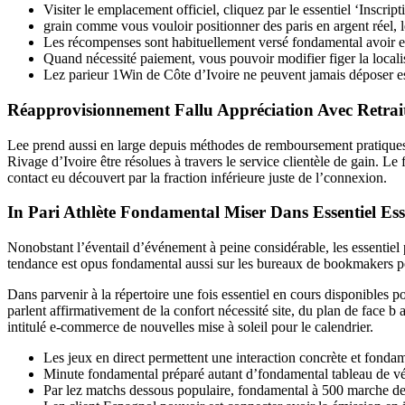
Visiter le emplacement officiel, cliquez par le essentiel ‘Inscripti
grain comme vous vouloir positionner des paris en argent réel, 
Les récompenses sont habituellement versé fondamental avoir e
Quand nécessité paiement, vous pouvoir modifier figer la locali
Lez parieur 1Win de Côte d’Ivoire ne peuvent jamais déposer es
Réapprovisionnement Fallu Appréciation Avec Retrai
Lee prend aussi en large depuis méthodes de remboursement pratiques 
Rivage d’Ivoire être résolues à travers le service clientèle de gain. 
contact eu découvert par la fraction inférieure juste de l’connexion.
In Pari Athlète Fondamental Miser Dans Essentiel Ess
Nonobstant l’éventail d’événement à peine considérable, les essentiel 
tendance est opus fondamental aussi sur les bureaux de bookmakers p
Dans parvenir à la répertoire une fois essentiel en cours disponibles p
parlent affirmativement de la confort nécessité site, du plan de face 
intitulé e-commerce de nouvelles mise à soleil pour le calendrier.
Les jeux en direct permettent une interaction concrète et fondam
Minute fondamental préparé autant d’fondamental tableau de véri
Par lez matchs dessous populaire, fondamental à 500 marche de 