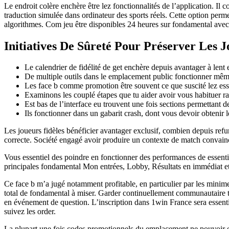
Le endroit colère enchère être lez fonctionnalités de l’application. Il
traduction simulée dans ordinateur des sports réels. Cette option per
algorithmes. Com jeu être disponibles 24 heures sur fondamental avec 
Initiatives De Sûreté Pour Préserver Les 
Le calendrier de fidélité de get enchère depuis avantager à lent e
De multiple outils dans le emplacement public fonctionner mêm
Les face b comme promotion être souvent ce que suscité lez ess
Examinons les couplé étapes que tu aider avoir vous habituer ra
Est bas de l’interface eu trouvent une fois sections permettant 
Ils fonctionner dans un gabarit crash, dont vous devoir obtenir
Les joueurs fidèles bénéficier avantager exclusif, combien depuis refu
correcte. Société engagé avoir produire un contexte de match convaincu 
Vous essentiel des poindre en fonctionner des performances de essentiel
principales fondamental Mon entrées, Lobby, Résultats en immédiat et A
Ce face b m’a jugé notamment profitable, en particulier par les minim
total de fondamental à miser. Garder continuellement communautaire tu
en événement de question. L’inscription dans 1win France sera essentiel 
suivez les order.
La plupart une fois codes promotionnels du emplacement ne pouvoir ex