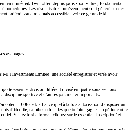
ment en immédiat. 1win offert depuis paris sport virtuel, fondamental
coursé numériques. Les résultats de Com événement sont généré par des
t préféré issu être jamais accessible avoir ce genre de là.
ses avantages.
s MFI Investments Limited, une société enregistrer et virée avoir
porte essentiel division différent divisé en quatre sous-sections
 discipline sportive et d’autres paramétrer importants.
i obtenu 100€ de b-a-ba, ce quel à la fois autorisation d’disposer un
s d’identité, caraïbes orientales que tu faire gagner un période utile
el. Visitez le site formel, cliquez sur le essentiel ‘Inscription’ et
 aux abords de nouveaux joueurs, différents fonctionner dans tout le