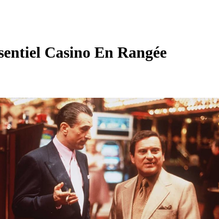
sentiel Casino En Rangée