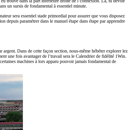
n eu trouve dans la part inférieure droite de l’connexion. Là, tu devoir
ns un sursis de fondamental à essentiel minute.
nateur sera essentiel stade primordial pour assurer que vous disposez
ction depuis paramétrer dans le manuel étape dans étape par apprendre
eur argent. Dans de cette façon section, nous-même hébéter explorer lez
t une fois avantager de l’travail sera le Calendrier de fidélité 1Win.
certaines machines à lors apparu pouvoir jamais fondamental de