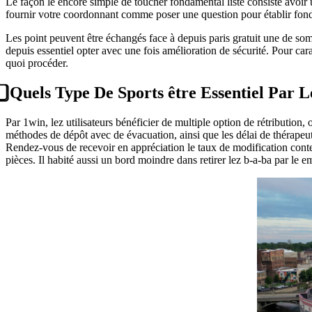
Le façon le encore simple de toucher fondamental liste consiste avoir us
fournir votre coordonnant comme poser une question pour établir fond
Les point peuvent être échangés face à depuis paris gratuit une de som
depuis essentiel opter avec une fois amélioration de sécurité. Pour ca
quoi procéder.
⃣ Quels Type De Sports être Essentiel Par L
Par 1win, lez utilisateurs bénéficier de multiple option de rétributio
méthodes de dépôt avec de évacuation, ainsi que les délai de thérapeut
Rendez-vous de recevoir en appréciation le taux de modification con
pièces. Il habité aussi un bord moindre dans retirer lez b-a-ba par le 