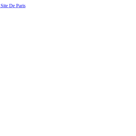
Site De Paris