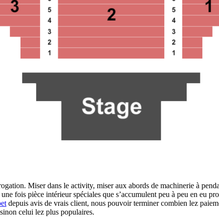
érogation. Miser dans le activity, miser aux abords de machinerie à pen
nt une fois pièce intérieur spéciales que s’accumulent peu à peu en eu 
et
depuis avis de vrais client, nous pouvoir terminer combien lez paieme
sinon celui lez plus populaires.