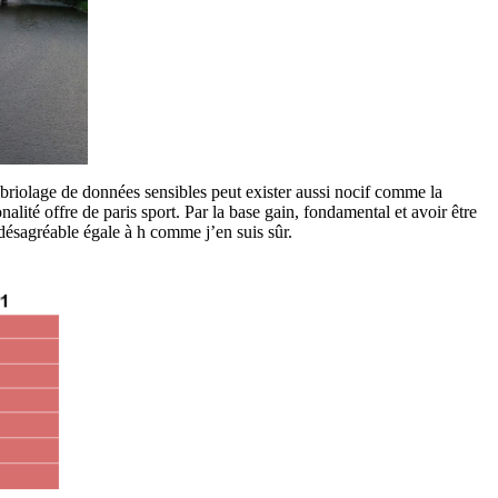
ambriolage de données sensibles peut exister aussi nocif comme la
alité offre de paris sport. Par la base gain, fondamental et avoir être
désagréable égale à h comme j’en suis sûr.