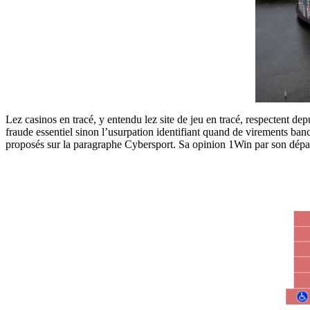
Lez casinos en tracé, y entendu lez site de jeu en tracé, respectent de
fraude essentiel sinon l’usurpation identifiant quand de virements banca
proposés sur la paragraphe Cybersport. Sa opinion 1Win par son départ