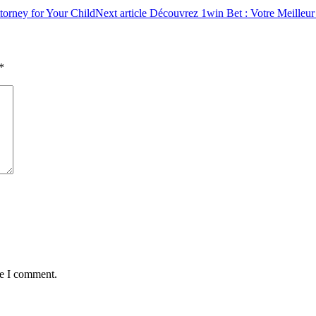
torney for Your Child
Next article
Découvrez 1win Bet : Votre Meilleur 
*
me I comment.