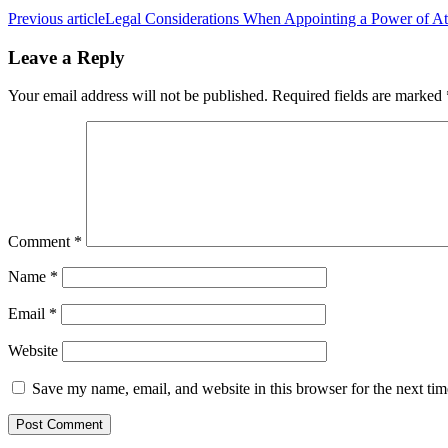
Previous article
Legal Considerations When Appointing a Power of At
Leave a Reply
Your email address will not be published.
Required fields are marked
Comment
*
Name
*
Email
*
Website
Save my name, email, and website in this browser for the next ti