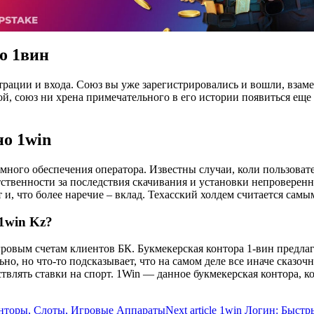
о 1вин
ации и входа. Союз вы уже зарегистрировались и вошли, взамен
й, союз ни хрена примечательного в его истории появиться еще н
о 1win
много обеспечения оператора. Известны случаи, коли пользоват
тственности за последствия скачивания и установки непроверен
 и, что более наречие – вклад. Техасский холдем считается сам
1win Kz?
ровым счетам клиентов БК. Букмекерская контора 1-вин предла
о, но что-то подсказывает, что на самом деле все иначе сказо
лять ставки на спорт. 1Win — данное букмекерская контора, ко
онторы, Слоты, Игровые Аппараты
Next article
1win Логин: Быстр