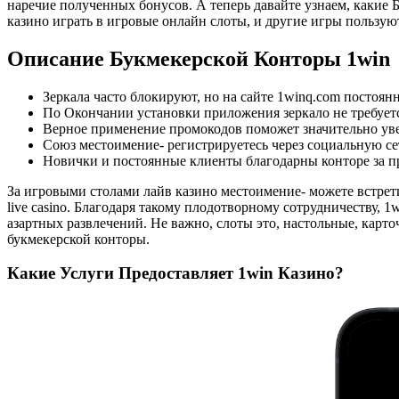
наречие полученных бонусов. А теперь давайте узнаем, какие Б
казино играть в игровые онлайн слоты, и другие игры пользую
Описание Букмекерской Конторы 1win
Зеркала часто блокируют, но на сайте 1winq.com постоянн
По Окончании установки приложения зеркало не требуетс
Верное применение промокодов поможет значительно уве
Союз местоимение- регистрируетесь через социальную се
Новички и постоянные клиенты благодарны конторе за пр
За игровыми столами лайв казино местоимение- можете встрети
live casino. Благодаря такому плодотворному сотрудничеству, 
азартных развлечений. Не важно, слоты это, настольные, карто
букмекерской конторы.
Какие Услуги Предоставляет 1win Казино?