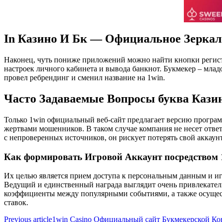
In Казино И Бк — Официальное Зеркал
Наконец, чуть пониже приложений можно найти кнопки регистр
настроек личного кабинета и вывода банкнот. Букмекер – младо
провел ребрендинг и сменил название на 1win.
Часто Задаваемые Вопросы буква Казин
Только 1win официальный веб-сайт предлагает версию програм
жертвами мошенников. В таком случае компания не несет отве
с непроверенных источников, он рискует потерять свой аккаунт
Как формировать Игровой Аккаунт посредством 
Их целью является прием доступа к персональным данным и иг
Ведущий и единственный награда выглядит очень привлекательн
коэффициенты между популярными событиями, а также осуществ
ставок.
Previous article
1win Casino Официальный сайт Букмекерской К