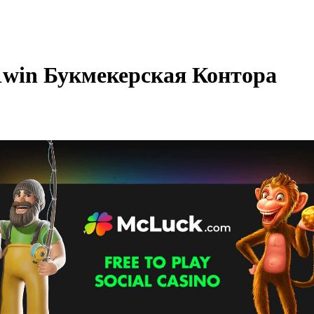
1win Букмекерская Контора