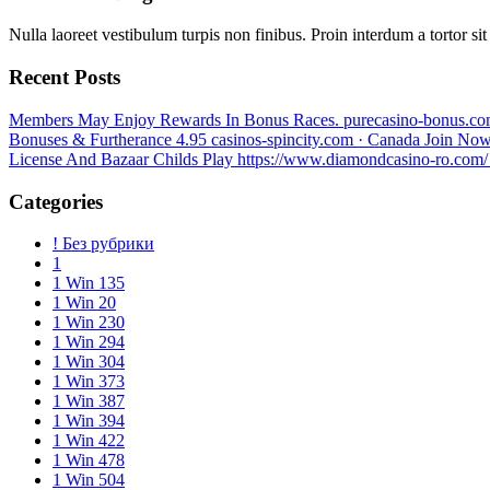
Nulla laoreet vestibulum turpis non finibus. Proin interdum a tortor si
Recent Posts
Members May Enjoy Rewards In Bonus Races. purecasino-bonus.com 
Bonuses & Furtherance 4.95 casinos-spincity.com · Canada Join No
License And Bazaar Childs Play https://www.diamondcasino-ro.com/
Categories
! Без рубрики
1
1 Win 135
1 Win 20
1 Win 230
1 Win 294
1 Win 304
1 Win 373
1 Win 387
1 Win 394
1 Win 422
1 Win 478
1 Win 504