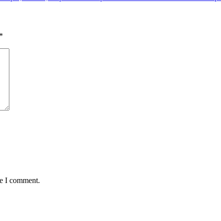
*
me I comment.