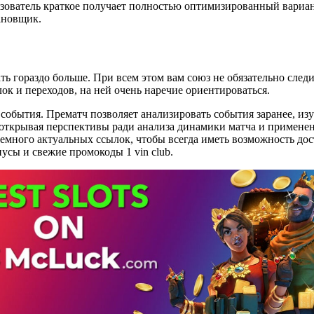
ьзователь краткое получает полностью оптимизированный вариа
ановщик.
ть гораздо больше. При всем этом вам союз не обязательно следи
ок и переходов, на ней очень наречие ориентироваться.
 события. Прематч позволяет анализировать события заранее, из
открывая перспективы ради анализа динамики матча и применени
немного актуальных ссылок, чтобы всегда иметь возможность дос
усы и свежие промокоды 1 vin club.