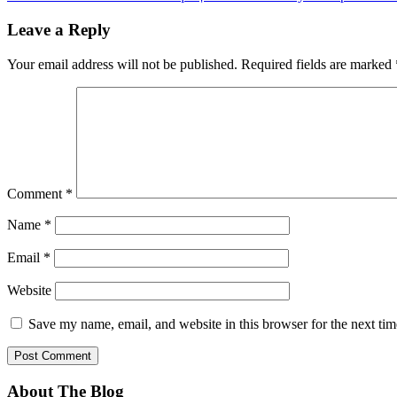
Leave a Reply
Your email address will not be published.
Required fields are marked
Comment
*
Name
*
Email
*
Website
Save my name, email, and website in this browser for the next ti
About The Blog