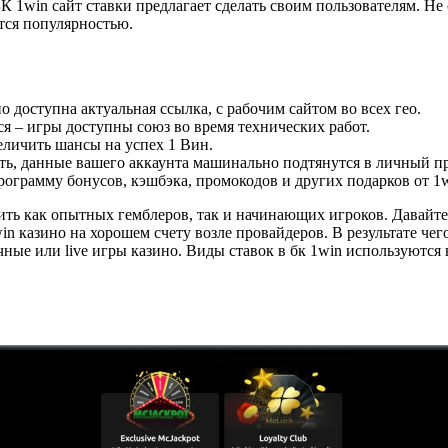
К 1win сайт ставки предлагает сделать своим пользователям. Не
тся популярностью.
о доступна актуальная ссылка, с рабочим сайтом во всех гео.
я – игры доступны союз во время технических работ.
личить шансы на успех 1 Вин.
ть, данные вашего аккаунта машинально подтянутся в личный п
ограмму бонусов, кэшбэка, промокодов и других подарков от 1w
ть как опытных гемблеров, так и начинающих игроков. Давайте 
1win казино на хорошем счету возле провайдеров. В результате ч
чные или live игры казино. Виды ставок в бк 1win используются 