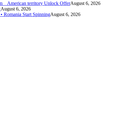
_ American territory Unlock Offer
August 6, 2026
w
August 6, 2026
 • Romania Start Spinning
August 6, 2026