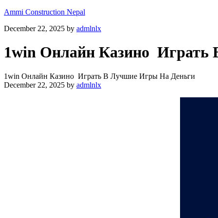
Ammi Construction Nepal
December 22, 2025
by
admlnlx
1win Онлайн Казино ️ Играть
1win Онлайн Казино ️ Играть В Лучшие Игры На Деньги
December 22, 2025
by
admlnlx