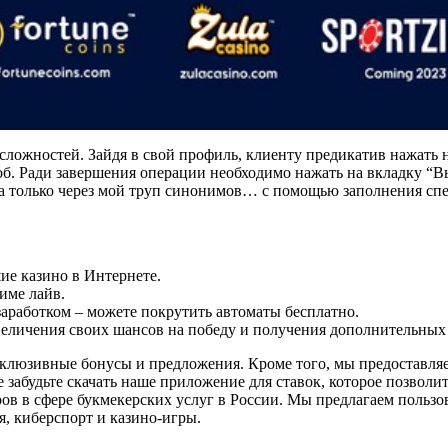
ожностей. Зайдя в свой профиль, клиенту предикатив нажать на
б. Ради завершения операции необходимо нажать на вкладку “Вы
ока только через мой труп синонимов… с помощью заполнения с
ие казино в Интернете.
жиме лайв.
 заработком – можете покрутить автоматы бесплатно.
величения своих шансов на победу и получения дополнительных
клюзивные бонусы и предложения. Кроме того, мы предоставляе
 забудьте скачать наше приложение для ставок, которое позволи
еров в сфере букмекерских услуг в России. Мы предлагаем поль
, киберспорт и казино-игры.