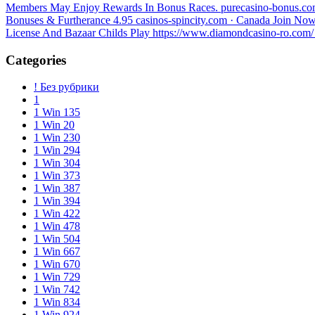
Members May Enjoy Rewards In Bonus Races. purecasino-bonus.com 
Bonuses & Furtherance 4.95 casinos-spincity.com · Canada Join No
License And Bazaar Childs Play https://www.diamondcasino-ro.com/
Categories
! Без рубрики
1
1 Win 135
1 Win 20
1 Win 230
1 Win 294
1 Win 304
1 Win 373
1 Win 387
1 Win 394
1 Win 422
1 Win 478
1 Win 504
1 Win 667
1 Win 670
1 Win 729
1 Win 742
1 Win 834
1 Win 924