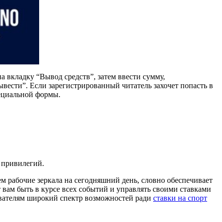
 вкладку “Вывод средств”, затем ввести сумму,
вести”. Если зарегистрированный читатель захочет попасть в
пециальной формы.
 привилегий.
м рабочие зеркала на сегодняшний день, словно обеспечивает
т вам быть в курсе всех событий и управлять своими ставками
зователям широкий спектр возможностей ради
ставки на спорт