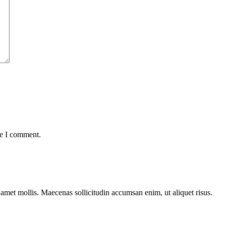
me I comment.
t amet mollis. Maecenas sollicitudin accumsan enim, ut aliquet risus.