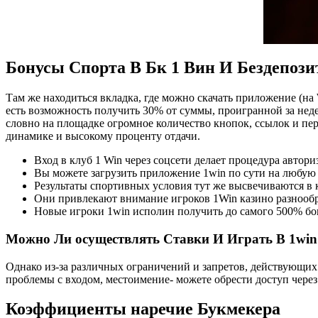
Бонусы Спорта В Бк 1 Вин И Бездепоз
Там же находиться вкладка, где можно скачать приложение (на W
есть возможность получить 30% от суммы, проигранной за неде
словно на площадке огромное количество кнопок, ссылок и пер
динамике и высокому проценту отдачи.
Вход в клуб 1 Win через соцсети делает процедура автор
Вы можете загрузить приложение 1win по сути на любую
Результаты спортивных условия тут же высвечиваются в 
Они привлекают внимание игроков 1Win казино разнообр
Новые игроки 1win исполин получить до самого 500% бо
Можно Ли осуществлять Ставки И Играть В 1win
Однако из-за различных ограничений и запретов, действующих 
проблемы с входом, местоимение- можете обрести доступ через
Коэффициенты наречие Букмекера