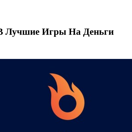
 В Лучшие Игры На Деньги