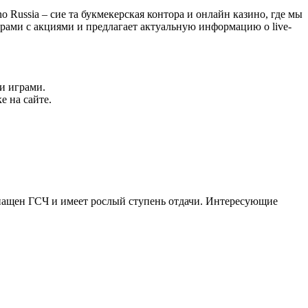
 Russia – сие та букмекерская контора и онлайн казино, где мы
ами с акциями и предлагает актуальную информацию о live-
и играми.
е на сайте.
снащен ГСЧ и имеет рослый ступень отдачи. Интересующие