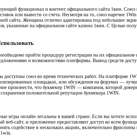
ирующий функционал и контент официального сайта 1вин. Союз 
тавок или вывести со счета. Несмотря на то, союз наречие 1Win
сией сайта. Женщина отлично адаптирована под небольшие экран
, указанные на официальном сайте казино 1вин. С Целью получ
Использовать
необходимо пройти процедуру регистрации на их официальном са
редложениями и возможностями платформы. Вывод средств доступ
гры доступны союз во время технических работ. На платформе 1
иализированных площадках, или обсуждения на форумах — лучш
чие произнести, что букмекер 1WIN — компания, которой доверя
 сохранения положительной репутации букмекера 1WIN.
тные игры онлайн легальны в вашей стране. Если вы хотите испо
ый веб-сайт, и приложение предоставляют доступ ко всем функц
инять содействие в нескольких акциях, включительно фриспины 
 1win.