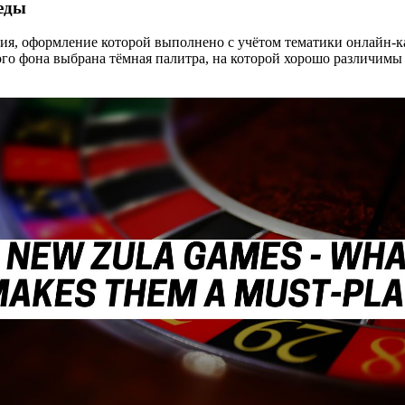
беды
дия, оформление которой выполнено с учётом тематики онлайн-
го фона выбрана тёмная палитра, на которой хорошо различимы 