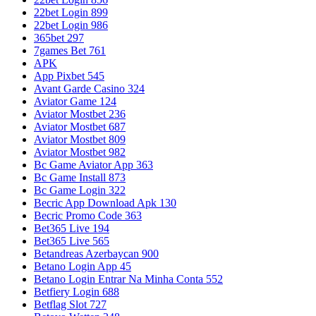
22bet Login 899
22bet Login 986
365bet 297
7games Bet 761
APK
App Pixbet 545
Avant Garde Casino 324
Aviator Game 124
Aviator Mostbet 236
Aviator Mostbet 687
Aviator Mostbet 809
Aviator Mostbet 982
Bc Game Aviator App 363
Bc Game Install 873
Bc Game Login 322
Becric App Download Apk 130
Becric Promo Code 363
Bet365 Live 194
Bet365 Live 565
Betandreas Azerbaycan 900
Betano Login App 45
Betano Login Entrar Na Minha Conta 552
Betfiery Login 688
Betflag Slot 727