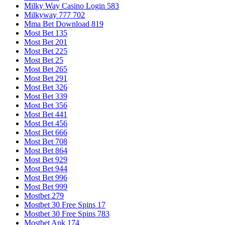
Milky Way Casino Login 583
Milkyway 777 702
Mma Bet Download 819
Most Bet 135
Most Bet 201
Most Bet 225
Most Bet 25
Most Bet 265
Most Bet 291
Most Bet 326
Most Bet 339
Most Bet 356
Most Bet 441
Most Bet 456
Most Bet 666
Most Bet 708
Most Bet 864
Most Bet 929
Most Bet 944
Most Bet 996
Most Bet 999
Mostbet 279
Mostbet 30 Free Spins 17
Mostbet 30 Free Spins 783
Mostbet Apk 174