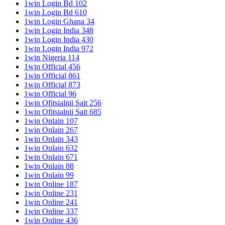
1win Login Bd 102
1win Login Bd 610
1win Login Ghana 34
1win Login India 348
1win Login India 430
1win Login India 972
1win Nigeria 114
1win Official 456
1win Official 861
1win Official 873
1win Official 96
1win Ofitsialnii Sait 256
1win Ofitsialnii Sait 685
1win Onlain 107
1win Onlain 267
1win Onlain 343
1win Onlain 632
1win Onlain 671
1win Onlain 88
1win Onlain 99
1win Online 187
1win Online 231
1win Online 241
1win Online 337
1win Online 436