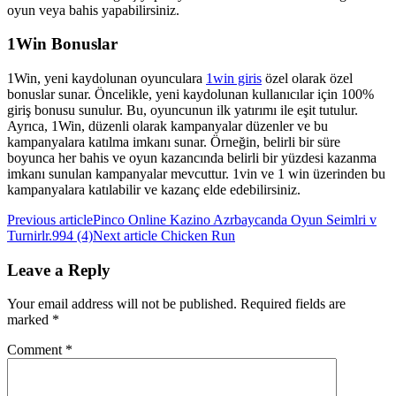
oyun veya bahis yapabilirsiniz.
1Win Bonuslar
1Win, yeni kaydolunan oyunculara
1win giris
özel olarak özel
bonuslar sunar. Öncelikle, yeni kaydolunan kullanıcılar için 100%
giriş bonusu sunulur. Bu, oyuncunun ilk yatırımı ile eşit tutulur.
Ayrıca, 1Win, düzenli olarak kampanyalar düzenler ve bu
kampanyalara katılma imkanı sunar. Örneğin, belirli bir süre
boyunca her bahis ve oyun kazancında belirli bir yüzdesi kazanma
imkanı sunulan kampanyalar mevcuttur. 1vin ve 1 win üzerinden bu
kampanyalara katılabilir ve kazanç elde edebilirsiniz.
Previous article
Pinco Online Kazino Azrbaycanda Oyun Seimlri v
Turnirlr.994 (4)
Next article
Chicken Run
Leave a Reply
Your email address will not be published.
Required fields are
marked
*
Comment
*