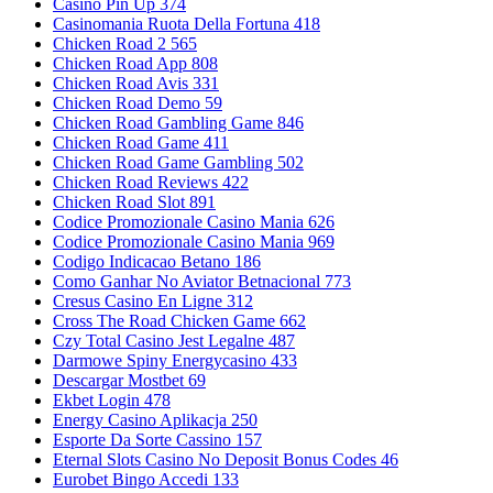
Casino Pin Up 374
Casinomania Ruota Della Fortuna 418
Chicken Road 2 565
Chicken Road App 808
Chicken Road Avis 331
Chicken Road Demo 59
Chicken Road Gambling Game 846
Chicken Road Game 411
Chicken Road Game Gambling 502
Chicken Road Reviews 422
Chicken Road Slot 891
Codice Promozionale Casino Mania 626
Codice Promozionale Casino Mania 969
Codigo Indicacao Betano 186
Como Ganhar No Aviator Betnacional 773
Cresus Casino En Ligne 312
Cross The Road Chicken Game 662
Czy Total Casino Jest Legalne 487
Darmowe Spiny Energycasino 433
Descargar Mostbet 69
Ekbet Login 478
Energy Casino Aplikacja 250
Esporte Da Sorte Cassino 157
Eternal Slots Casino No Deposit Bonus Codes 46
Eurobet Bingo Accedi 133