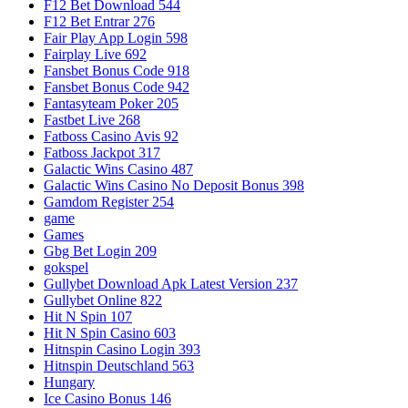
F12 Bet Download 544
F12 Bet Entrar 276
Fair Play App Login 598
Fairplay Live 692
Fansbet Bonus Code 918
Fansbet Bonus Code 942
Fantasyteam Poker 205
Fastbet Live 268
Fatboss Casino Avis 92
Fatboss Jackpot 317
Galactic Wins Casino 487
Galactic Wins Casino No Deposit Bonus 398
Gamdom Register 254
game
Games
Gbg Bet Login 209
gokspel
Gullybet Download Apk Latest Version 237
Gullybet Online 822
Hit N Spin 107
Hit N Spin Casino 603
Hitnspin Casino Login 393
Hitnspin Deutschland 563
Hungary
Ice Casino Bonus 146