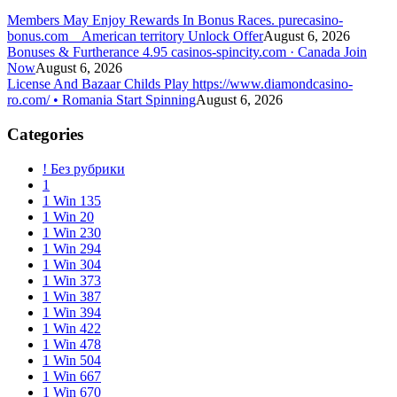
Members May Enjoy Rewards In Bonus Races. purecasino-
bonus.com _ American territory Unlock Offer
August 6, 2026
Bonuses & Furtherance 4.95 casinos-spincity.com · Canada Join
Now
August 6, 2026
License And Bazaar Childs Play https://www.diamondcasino-
ro.com/ • Romania Start Spinning
August 6, 2026
Categories
! Без рубрики
1
1 Win 135
1 Win 20
1 Win 230
1 Win 294
1 Win 304
1 Win 373
1 Win 387
1 Win 394
1 Win 422
1 Win 478
1 Win 504
1 Win 667
1 Win 670