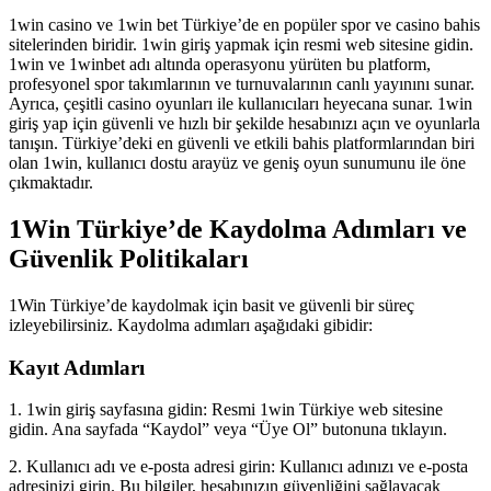
1win casino ve 1win bet Türkiye’de en popüler spor ve casino bahis
sitelerinden biridir. 1win giriş yapmak için resmi web sitesine gidin.
1win ve 1winbet adı altında operasyonu yürüten bu platform,
profesyonel spor takımlarının ve turnuvalarının canlı yayınını sunar.
Ayrıca, çeşitli casino oyunları ile kullanıcıları heyecana sunar. 1win
giriş yap için güvenli ve hızlı bir şekilde hesabınızı açın ve oyunlarla
tanışın. Türkiye’deki en güvenli ve etkili bahis platformlarından biri
olan 1win, kullanıcı dostu arayüz ve geniş oyun sunumunu ile öne
çıkmaktadır.
1Win Türkiye’de Kaydolma Adımları ve
Güvenlik Politikaları
1Win Türkiye’de kaydolmak için basit ve güvenli bir süreç
izleyebilirsiniz. Kaydolma adımları aşağıdaki gibidir:
Kayıt Adımları
1. 1win giriş sayfasına gidin: Resmi 1win Türkiye web sitesine
gidin. Ana sayfada “Kaydol” veya “Üye Ol” butonuna tıklayın.
2. Kullanıcı adı ve e-posta adresi girin: Kullanıcı adınızı ve e-posta
adresinizi girin. Bu bilgiler, hesabınızın güvenliğini sağlayacak