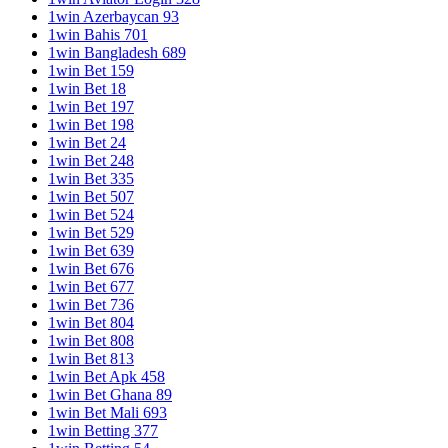
1win Azerbaycan 93
1win Bahis 701
1win Bangladesh 689
1win Bet 159
1win Bet 18
1win Bet 197
1win Bet 198
1win Bet 24
1win Bet 248
1win Bet 335
1win Bet 507
1win Bet 524
1win Bet 529
1win Bet 639
1win Bet 676
1win Bet 677
1win Bet 736
1win Bet 804
1win Bet 808
1win Bet 813
1win Bet Apk 458
1win Bet Ghana 89
1win Bet Mali 693
1win Betting 377