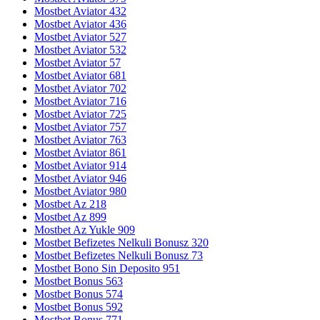
Mostbet Aviator 432
Mostbet Aviator 436
Mostbet Aviator 527
Mostbet Aviator 532
Mostbet Aviator 57
Mostbet Aviator 681
Mostbet Aviator 702
Mostbet Aviator 716
Mostbet Aviator 725
Mostbet Aviator 757
Mostbet Aviator 763
Mostbet Aviator 861
Mostbet Aviator 914
Mostbet Aviator 946
Mostbet Aviator 980
Mostbet Az 218
Mostbet Az 899
Mostbet Az Yukle 909
Mostbet Befizetes Nelkuli Bonusz 320
Mostbet Befizetes Nelkuli Bonusz 73
Mostbet Bono Sin Deposito 951
Mostbet Bonus 563
Mostbet Bonus 574
Mostbet Bonus 592
Mostbet Bonus 771