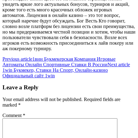
увидеть яркие лого актуальных бонусов, турниров и акций,
кроме того есть много красочных обложек игровых
автоматов. Лицензия в онлайн казино – это тот вопрос,
который наречие будут обсуждать. Бог Весть Кто говорит,
словно возле платформ без лицензии есть свои преимущества,
но мы придерживаемся честной позиции и хотим, чтобы наши
пользователи чувствовали себя в безопасности. Возле всех
игроков есть возможность присоединиться к лайв покеру или
аж покерному турниру.
Previous article
1вин Букмекерская Компания Игровые
Автоматы Онлайн Спортивные Ставки В России
Next article
1win Букмекер, Ставки На Спорт, Онлайн-казино
Официальный сайт 1win
Leave a Reply
Your email address will not be published.
Required fields are
marked
*
Comment
*