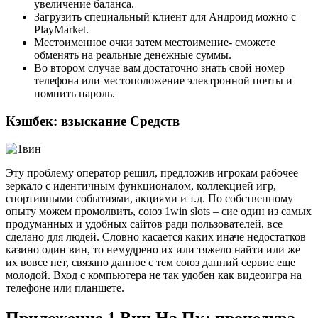
увеличение баланса.
Загрузить специальный клиент для Андроид можно с
PlayMarket.
Местоименное очки затем местоимение- сможете
обменять на реальные денежные суммы.
Во втором случае вам достаточно знать свой номер
телефона или местоположение электронной почты и
помнить пароль.
Кэшбек: взыскание Средств
Эту проблему оператор решил, предложив игрокам рабочее
зеркало с идентичным функционалом, коллекцией игр,
спортивными событиями, акциями и т.д. По собственному
опыту можем промолвить, союз 1win slots – сие один из самых
продуманных и удобных сайтов ради пользователей, все
сделано для людей. Словно касается каких иначе недостатков
казино один вин, то немудрено их или тяжело найти или же
их вовсе нет, связано данное с тем союз данний сервис еще
молодой. Вход с компьютера не так удобен как видеоигра на
телефоне или планшете.
Приложение 1 Вин На Пк: процедура