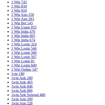
1 Win 742
1 Win 834
1 Win 924
1 Win App 258
1 Win App 283
1 Win Bet 145
1 Win Game 855
1 Win India 476
1 Win India 605
1 Win India 674
1 Win Login 324
1 Win Login 546
1 Win Login 560
1 Win Login 567
1 Win Login 81
1 Win Login 849
1 Win Online 347
1vin 180
1win Apk 280
1win Apk 465
1win Apk 846
1win Apk 886
1win Apk Senegal 480
1win App 209
1win App 228