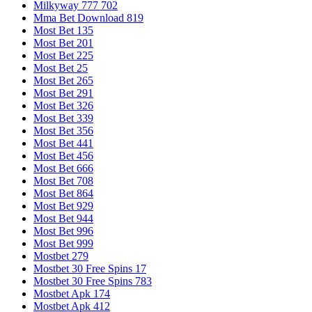
Milkyway 777 702
Mma Bet Download 819
Most Bet 135
Most Bet 201
Most Bet 225
Most Bet 25
Most Bet 265
Most Bet 291
Most Bet 326
Most Bet 339
Most Bet 356
Most Bet 441
Most Bet 456
Most Bet 666
Most Bet 708
Most Bet 864
Most Bet 929
Most Bet 944
Most Bet 996
Most Bet 999
Mostbet 279
Mostbet 30 Free Spins 17
Mostbet 30 Free Spins 783
Mostbet Apk 174
Mostbet Apk 412