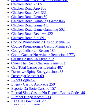
Chicken Road 2 565
Chicken Road App 808
Chicken Road Avis 331
Chicken Road Demo 59
Chicken Road Gambling Game 846
Chicken Road Game 411
Chicken Road Game Gambling 502
Chicken Road Reviews 422
Chicken Road Slot 891
Codice Promozionale Casino Mania 626
Codice Promozionale Casino Mania 969
Codigo Indicacao Betano 186
Como Ganhar No Aviator Betnacional 773
Cresus Casino En Ligne 312
Cross The Road Chicken Game 662
Czy Total Casino Jest Legalne 487
Darmowe Spiny Energycasino 433
Descargar Mostbet 69
Ekbet Login 478
Energy Casino Aplikacja 250
Esporte Da Sorte Cassino 157
Eternal Slots Casino No Deposit Bonus Codes 46
Eurobet Bingo Accedi 133
F12 Bet Download 544