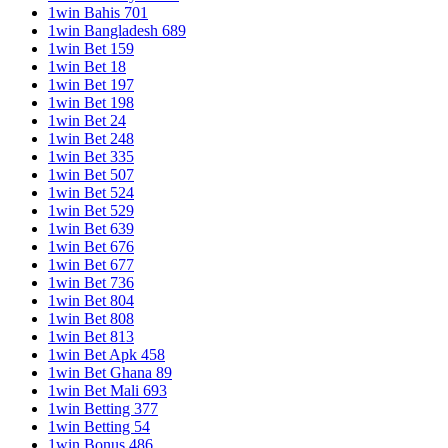
1win Bahis 701
1win Bangladesh 689
1win Bet 159
1win Bet 18
1win Bet 197
1win Bet 198
1win Bet 24
1win Bet 248
1win Bet 335
1win Bet 507
1win Bet 524
1win Bet 529
1win Bet 639
1win Bet 676
1win Bet 677
1win Bet 736
1win Bet 804
1win Bet 808
1win Bet 813
1win Bet Apk 458
1win Bet Ghana 89
1win Bet Mali 693
1win Betting 377
1win Betting 54
1win Bonus 486