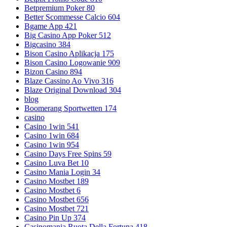
Betpremium Poker 80
Better Scommesse Calcio 604
Bgame App 421
Big Casino App Poker 512
Bigcasino 384
Bison Casino Aplikacja 175
Bison Casino Logowanie 909
Bizon Casino 894
Blaze Cassino Ao Vivo 316
Blaze Original Download 304
blog
Boomerang Sportwetten 174
casino
Casino 1win 541
Casino 1win 684
Casino 1win 954
Casino Days Free Spins 59
Casino Luva Bet 10
Casino Mania Login 34
Casino Mostbet 189
Casino Mostbet 6
Casino Mostbet 656
Casino Mostbet 721
Casino Pin Up 374
Casinomania Ruota Della Fortuna 418