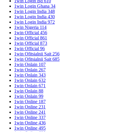
1win Login Bd 610
1win Login Ghana 34
1win Login India 348
1win Login India 430
1win Login India 972
1win Nigeria 114
1win Official 456
1win Official 861
1win Official 873
1win Official 96
1win Ofitsialnii Sait 256
1win Ofitsialnii Sait 685
1win Onlain 107
1win Onlain 267
1win Onlain 343
1win Onlain 632
1win Onlain 671
1win Onlain 88
1win Onlain 99
1win Online 187
1win Online 231
1win Online 241
1win Online 337
1win Online 436
1win Online 495