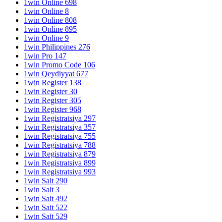
1win Online 698
1win Online 8
1win Online 808
1win Online 895
1win Online 9
1win Philippines 276
1win Pro 147
1win Promo Code 106
1win Qeydiyyat 677
1win Register 138
1win Register 30
1win Register 305
1win Register 968
1win Registratsiya 297
1win Registratsiya 357
1win Registratsiya 755
1win Registratsiya 788
1win Registratsiya 879
1win Registratsiya 899
1win Registratsiya 993
1win Sait 290
1win Sait 3
1win Sait 492
1win Sait 522
1win Sait 529