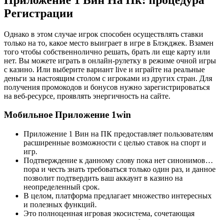
Регистрации
Однако в этом случае игрок способен осуществлять ставки
только на то, какое место выиграет в игре в Блэкджек. Взамен
того чтобы собственнолично решать, брать ли еще карту или
нет. Вы можете играть в онлайн-рулетку в режиме очной игры
с казино. Или выберите вариант live и играйте на реальные
деньги за настоящим столом с игроками из других стран. Для
получения промокодов и бонусов нужно зарегистрироваться
на веб-ресурсе, проявлять энергичность на сайте.
Мобильное Приложение 1win
Приложение 1 Вин на ПК предоставляет пользователям
расширенные возможности с целью ставок на спорт и
игр.
Подтверждение к данному слову пока нет синонимов…
пора и честь знать требоваться только один раз, и данное
позволит подтвердить ваш аккаунт в казино на
неопределенный срок.
В целом, платформа предлагает множество интересных
и полезных функций.
Это полноценная игровая экосистема, сочетающая