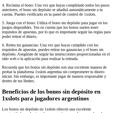
4. Reclama el bono: Una vez que hayas completado todos los pasos
anteriores, el bono sin depósito se añadirá automáticamente a tu
cuenta. Puedes verificarlo en tu panel de control de 1xslots.
5. Juega con el bono: Utiliza el bono sin depósito para jugar en los
juegos disponibles. Ten en cuenta que los bonos suelen tener
requisitos de apuestas, por lo que es importante seguir las reglas para
poder retirar el dinero.
6. Retira tus ganancias: Una vez que hayas cumplido con los
requisitos de apuestas, puedes retirar tus ganancias y el bono sin
depósito. Asegúrate de seguir las instrucciones proporcionadas en el
sitio web o la aplicación para realizar la retirada.
Recuerda que los bonos sin depósito son una excelente manera de
probar la plataforma 1xslots argentina sin comprometer tu dinero
inicial. Sin embargo, es importante jugar de manera responsable y
dentro de tus límites.
Beneficios de los bonos sin depósito en
1xslots para jugadores argentinos
Los bonos sin depósito en 1xslots ofrecen una excelente