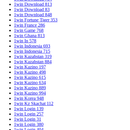
1win Download 813
1win Download 83
1win Download 848
1win Fortune Tiger 353
1win France 286
1win Game 768
1win Ghana 813
1win In 578
1win Indonesia 693
1win Indonesia 715
1win Kazahstan 319
1win Kazahstan 884
1win Kazino 197
1win Kazino 498
1win Kazino 615
1win Kazino 634
1win Kazino 889
1win Kazino 994
1win Korea 948
1win Kz Skachat 112
1win Login 139
1win Login 257
1win Login 31
1win Login 380
1win Login 404