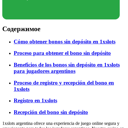
Содержимое
Cómo obtener bonos sin depósito en 1xslots
Proceso para obtener el bono sin depósito
Beneficios de los bonos sin depósito en 1xslots
para jugadores argentinos
Proceso de registro y recepción del bono en
1xslots
Registro en 1xslots
Recepción del bono sin depósito
1xslots argentina ofrece una experiencia de juego online segura y