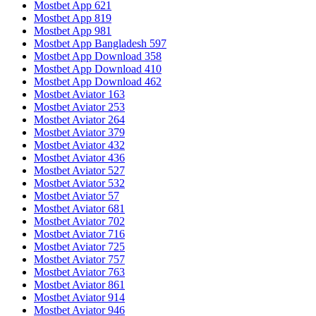
Mostbet App 621
Mostbet App 819
Mostbet App 981
Mostbet App Bangladesh 597
Mostbet App Download 358
Mostbet App Download 410
Mostbet App Download 462
Mostbet Aviator 163
Mostbet Aviator 253
Mostbet Aviator 264
Mostbet Aviator 379
Mostbet Aviator 432
Mostbet Aviator 436
Mostbet Aviator 527
Mostbet Aviator 532
Mostbet Aviator 57
Mostbet Aviator 681
Mostbet Aviator 702
Mostbet Aviator 716
Mostbet Aviator 725
Mostbet Aviator 757
Mostbet Aviator 763
Mostbet Aviator 861
Mostbet Aviator 914
Mostbet Aviator 946