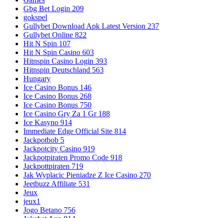
Gbg Bet Login 209
gokspel
Gullybet Download Apk Latest Version 237
Gullybet Online 822
Hit N Spin 107
Hit N Spin Casino 603
Hitnspin Casino Login 393
Hitnspin Deutschland 563
Hungary
Ice Casino Bonus 146
Ice Casino Bonus 268
Ice Casino Bonus 750
Ice Casino Gry Za 1 Gr 188
Ice Kasyno 914
Immediate Edge Official Site 814
Jackpotbob 5
Jackpotcity Casino 919
Jackpotpiraten Promo Code 918
Jackpottpiraten 719
Jak Wyplacic Pieniadze Z Ice Casino 270
Jeetbuzz Affiliate 531
Jeux
jeux1
Jogo Betano 756