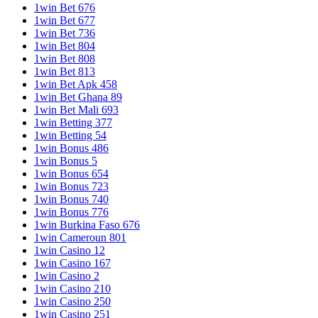
1win Bet 676
1win Bet 677
1win Bet 736
1win Bet 804
1win Bet 808
1win Bet 813
1win Bet Apk 458
1win Bet Ghana 89
1win Bet Mali 693
1win Betting 377
1win Betting 54
1win Bonus 486
1win Bonus 5
1win Bonus 654
1win Bonus 723
1win Bonus 740
1win Bonus 776
1win Burkina Faso 676
1win Cameroun 801
1win Casino 12
1win Casino 167
1win Casino 2
1win Casino 210
1win Casino 250
1win Casino 251