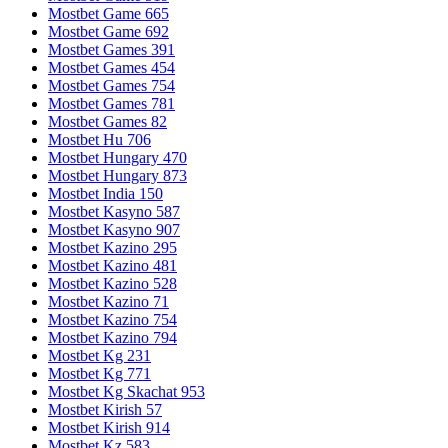
Mostbet Game 665
Mostbet Game 692
Mostbet Games 391
Mostbet Games 454
Mostbet Games 754
Mostbet Games 781
Mostbet Games 82
Mostbet Hu 706
Mostbet Hungary 470
Mostbet Hungary 873
Mostbet India 150
Mostbet Kasyno 587
Mostbet Kasyno 907
Mostbet Kazino 295
Mostbet Kazino 481
Mostbet Kazino 528
Mostbet Kazino 71
Mostbet Kazino 754
Mostbet Kazino 794
Mostbet Kg 231
Mostbet Kg 771
Mostbet Kg Skachat 953
Mostbet Kirish 57
Mostbet Kirish 914
Mostbet Kz 583