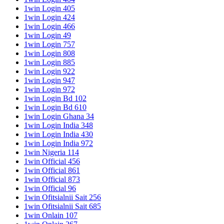
1win Login 405
1win Login 424
1win Login 466
1win Login 49
1win Login 757
1win Login 808
1win Login 885
1win Login 922
1win Login 947
1win Login 972
1win Login Bd 102
1win Login Bd 610
1win Login Ghana 34
1win Login India 348
1win Login India 430
1win Login India 972
1win Nigeria 114
1win Official 456
1win Official 861
1win Official 873
1win Official 96
1win Ofitsialnii Sait 256
1win Ofitsialnii Sait 685
1win Onlain 107