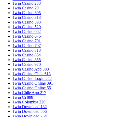
1win Casino 283
1win Casino 29
1win Casino 305
1win Casino 313
1win Casino 393
1win Casino 520
1win Casino 662
1win Casino 676
1win Casino 701
1win Casino 707
1win Casino 813
1win Casino 854
1win Casino 855
1win Casino 970
1win Casino App 383
1win Casino Chile 618
1win Casino Login 242
1win Casino Online 391
1win Casino Online 55
1win Chile App 217
1win Ci 888
1win Colombia 220
1win Download 182
1win Download 506
1win Download 754