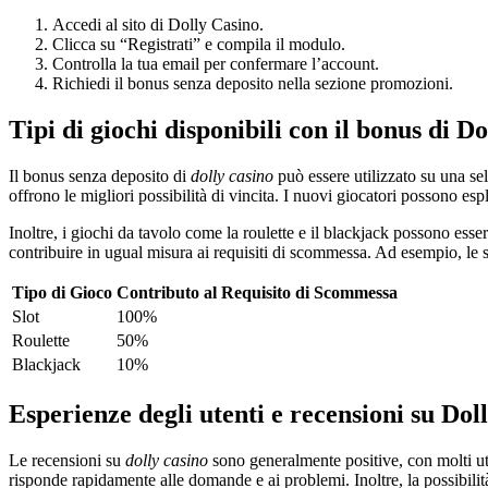
Accedi al sito di Dolly Casino.
Clicca su “Registrati” e compila il modulo.
Controlla la tua email per confermare l’account.
Richiedi il bonus senza deposito nella sezione promozioni.
Tipi di giochi disponibili con il bonus di D
Il bonus senza deposito di
dolly casino
può essere utilizzato su una sel
offrono le migliori possibilità di vincita. I nuovi giocatori possono e
Inoltre, i giochi da tavolo come la roulette e il blackjack possono esser
contribuire in ugual misura ai requisiti di scommessa. Ad esempio, le 
Tipo di Gioco
Contributo al Requisito di Scommessa
Slot
100%
Roulette
50%
Blackjack
10%
Esperienze degli utenti e recensioni su Dol
Le recensioni su
dolly casino
sono generalmente positive, con molti uten
risponde rapidamente alle domande e ai problemi. Inoltre, la possibilit