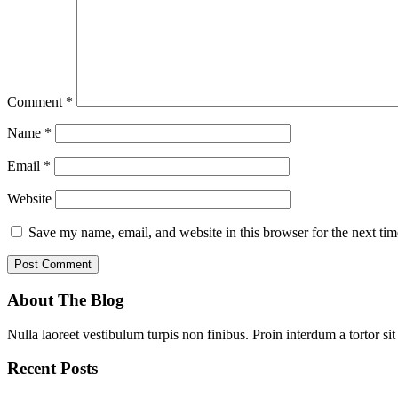
Comment
*
Name
*
Email
*
Website
Save my name, email, and website in this browser for the next ti
About The Blog
Nulla laoreet vestibulum turpis non finibus. Proin interdum a tortor si
Recent Posts