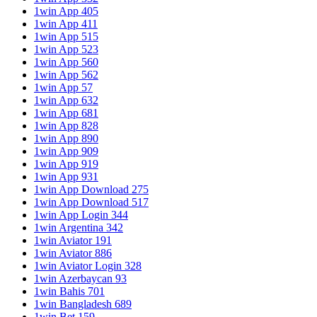
1win App 405
1win App 411
1win App 515
1win App 523
1win App 560
1win App 562
1win App 57
1win App 632
1win App 681
1win App 828
1win App 890
1win App 909
1win App 919
1win App 931
1win App Download 275
1win App Download 517
1win App Login 344
1win Argentina 342
1win Aviator 191
1win Aviator 886
1win Aviator Login 328
1win Azerbaycan 93
1win Bahis 701
1win Bangladesh 689
1win Bet 159