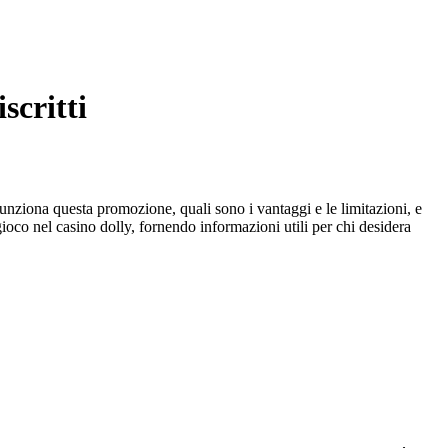
scritti
funziona questa promozione, quali sono i vantaggi e le limitazioni, e
gioco nel casino dolly, fornendo informazioni utili per chi desidera