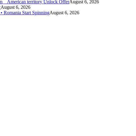
_ American territory Unlock Offer
August 6, 2026
w
August 6, 2026
 • Romania Start Spinning
August 6, 2026