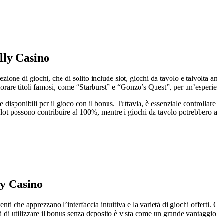
olly Casino
ezione di giochi, che di solito include slot, giochi da tavolo e talvolta
splorare titoli famosi, come “Starburst” e “Gonzo’s Quest”, per un’esperi
e disponibili per il gioco con il bonus. Tuttavia, è essenziale controllare
slot possono contribuire al 100%, mentre i giochi da tavolo potrebbero a
ly Casino
ti che apprezzano l’interfaccia intuitiva e la varietà di giochi offerti. G
à di utilizzare il bonus senza deposito è vista come un grande vantaggio,