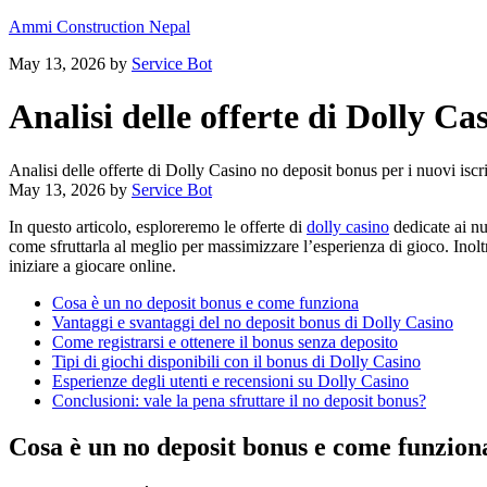
Ammi Construction Nepal
May 13, 2026
by
Service Bot
Analisi delle offerte di Dolly Ca
Analisi delle offerte di Dolly Casino no deposit bonus per i nuovi iscri
May 13, 2026
by
Service Bot
In questo articolo, esploreremo le offerte di
dolly casino
dedicate ai nu
come sfruttarla al meglio per massimizzare l’esperienza di gioco. Inolt
iniziare a giocare online.
Cosa è un no deposit bonus e come funziona
Vantaggi e svantaggi del no deposit bonus di Dolly Casino
Come registrarsi e ottenere il bonus senza deposito
Tipi di giochi disponibili con il bonus di Dolly Casino
Esperienze degli utenti e recensioni su Dolly Casino
Conclusioni: vale la pena sfruttare il no deposit bonus?
Cosa è un no deposit bonus e come funzion