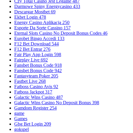
Czy Total Casino Jest Legalne 487
Darmowe Spiny Energycasino 433
Descargar Mostbet 69
Ekbet Login 478
Energy Casino Aplikacja 250
Esporte Da Sorte Cassino 157
Eternal Slots Casino No Deposit Bonus Codes 46
Eurobet Bingo Accedi 133
F12 Bet Download 544
F12 Bet Entrar 276
Fair Play App Login 598
Fairplay Live 692
Fansbet Bonus Code 918
Fansbet Bonus Code 942
Fantasyteam Poker 205
Fastbet Live 268
Fatboss Casino Avis 92
Fatboss Jackpot 317
Galactic Wins Casino 487
Galactic Wins Casino No Deposit Bonus 398
Gamdom Register 254
game
Games
Gbg Bet Login 209
gokspel