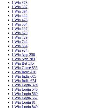
1 Win 373
1 Win 387
1 Win 394
1 Win 422
1 Win 478
1 Win 504
1 Win 667
1 Win 670
1 Win 729
1 Win 742
1 Win 834
1 Win 924
1 Win App 258
1 Win App 283
1 Win Bet 145
1 Win Game 855
1 Win India 476
1 Win India 605
1 Win India 674
1 Win Login 324
1 Win Login 546
1 Win Login 560
1 Win Login 567
1 Win Login 81
1 Win Login 849