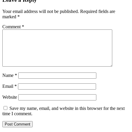
Your email address will not be published.
Required fields are
marked
*
Comment
*
Name
*
Email
*
Website
Save my name, email, and website in this browser for the next
time I comment.