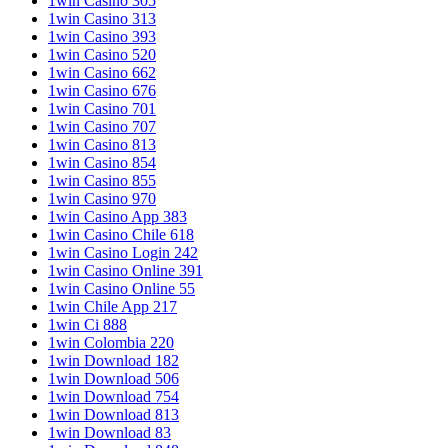
1win Casino 305
1win Casino 313
1win Casino 393
1win Casino 520
1win Casino 662
1win Casino 676
1win Casino 701
1win Casino 707
1win Casino 813
1win Casino 854
1win Casino 855
1win Casino 970
1win Casino App 383
1win Casino Chile 618
1win Casino Login 242
1win Casino Online 391
1win Casino Online 55
1win Chile App 217
1win Ci 888
1win Colombia 220
1win Download 182
1win Download 506
1win Download 754
1win Download 813
1win Download 83