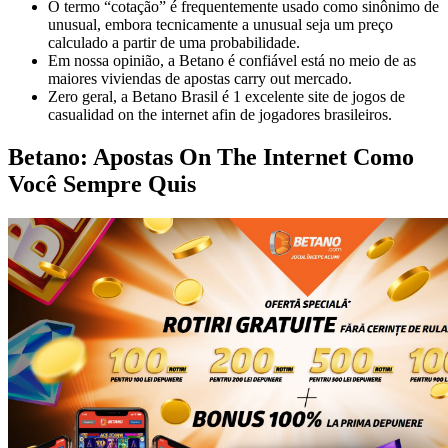
O termo “cotação” é frequentemente usado como sinônimo de
unusual, embora tecnicamente a unusual seja um preço
calculado a partir de uma probabilidade.
Em nossa opinião, a Betano é confiável está no meio de as
maiores viviendas de apostas carry out mercado.
Zero geral, a Betano Brasil é 1 excelente site de jogos de
casualidad on the internet afin de jogadores brasileiros.
Betano: Apostas On The Internet Como
Você Sempre Quis