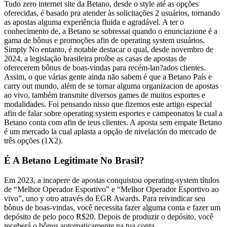
Tudo zero internet site da Betano, desde o style até as opções
oferecidas, é basado pra atender às solicitações 2 usuários, tornando
as apostas alguma experiência fluida e agradável. A ter o
conhecimento de, a Betano se sobressai quando o enunciazione é a
gama de bônus e promoções afin de operating system usuários.
Simply No entanto, é notable destacar o qual, desde novembro de
2024, a legislação brasileira proíbe as casas de apostas de
oferecerem bônus de boas-vindas para recém-lan?ados clientes.
Assim, o que várias gente ainda não sabem é que a Betano País e
carry out mundo, além de se tornar alguma organizacion de apostas
ao vivo, também transmite diversos games de muitos esportes e
modalidades. Foi pensando nisso que fizemos este artigo especial
afin de falar sobre operating system esportes e campeonatos la cual a
Betano conta com afin de teus clientes. A aposta sem empate Betano
é um mercado la cual aplasta a opção de nivelación do mercado de
três opções (1X2).
É A Betano Legitimate No Brasil?
Em 2023, a incapere de apostas conquistou operating-system títulos
de “Melhor Operador Esportivo” e “Melhor Operador Esportivo ao
vivo”, uno y otro através do EGR Awards. Para reivindicar seu
bônus de boas-vindas, você necessita fazer alguma conta e fazer um
depósito de pelo poco R$20. Depois de produzir o depósito, você
receberá o bônus automaticamente na tua conta.