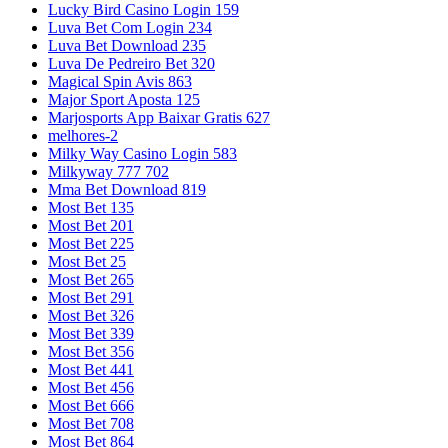
Lucky Bird Casino Login 159
Luva Bet Com Login 234
Luva Bet Download 235
Luva De Pedreiro Bet 320
Magical Spin Avis 863
Major Sport Aposta 125
Marjosports App Baixar Gratis 627
melhores-2
Milky Way Casino Login 583
Milkyway 777 702
Mma Bet Download 819
Most Bet 135
Most Bet 201
Most Bet 225
Most Bet 25
Most Bet 265
Most Bet 291
Most Bet 326
Most Bet 339
Most Bet 356
Most Bet 441
Most Bet 456
Most Bet 666
Most Bet 708
Most Bet 864