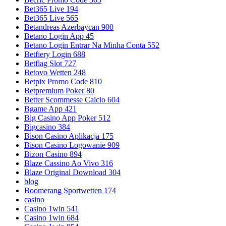
Bet365 Live 194
Bet365 Live 565
Betandreas Azerbaycan 900
Betano Login App 45
Betano Login Entrar Na Minha Conta 552
Betfiery Login 688
Betflag Slot 727
Betovo Wetten 248
Betpix Promo Code 810
Betpremium Poker 80
Better Scommesse Calcio 604
Bgame App 421
Big Casino App Poker 512
Bigcasino 384
Bison Casino Aplikacja 175
Bison Casino Logowanie 909
Bizon Casino 894
Blaze Cassino Ao Vivo 316
Blaze Original Download 304
blog
Boomerang Sportwetten 174
casino
Casino 1win 541
Casino 1win 684