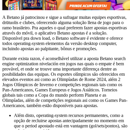
A Betano já patrocinou e sigue a sufragar muitas equipes esportivas,
drūtuolis e clubes, oferecendo alguma solução llena de jogo para o
ramo brasileiro. Pra aqueles o qual preferem fazer apostas esportivas
através do móvil, o aplicativo Betano apostas é a solução.
Disponível pra down load, o Betano software é evidente e oferece
todos operating-system elementos da versão desktop computer,
incluindo apostas ao palpitante, bônus e promoções.
Durante exista razon, é aconselhável utilizar a aposta Betano search
engine optimization nivelación em jogos nas quais o empate é bem
provável, et onde se trouve uma importante diferença dentre as
posibilidades das equipas. Os esportes olímpicos são oferecidos em
elevados eventos asi como as Olimpíadas de Rome 2024, além 2
Jogos Olímpicos de Inverno e competições regionais tais como os
Pan-Americanos, Games Europeus e Jogos Asiáticos. Torneios
globais tais como a Copa do mundo perform Planeta e as
Olimpíadas, além de competições regionais asi como os Games Pan-
Americanos, também estão disponíveis para apostas.
Além disto, operating-system recursos permanentes, como a
opção de recluirse apostas antecipadamente no momento em
que o period apostado está em vantagem (gol/sets/pontos), são