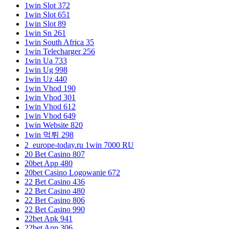
1win Slot 372
1win Slot 651
1win Slot 89
1win Sn 261
1win South Africa 35
1win Telecharger 256
1win Ua 733
1win Ug 998
1win Uz 440
1win Vhod 190
1win Vhod 301
1win Vhod 612
1win Vhod 649
1win Website 820
1win 먹튀 298
2_europe-today.ru 1win 7000 RU
20 Bet Casino 807
20bet App 480
20bet Casino Logowanie 672
22 Bet Casino 436
22 Bet Casino 480
22 Bet Casino 806
22 Bet Casino 990
22bet Apk 941
22bet App 306