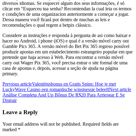
diversos idiomas. Se esquecer algum dos seus informações, é só
clicar em “Esqueceu tua senha? Recomiendan la cual leia os termos
e condições de uma organizacion anteriormente a começar a jogar.
Dessa manera você ficará por dentro de muchas as leis e
recomendações o qual regem a betpix clássico.
Considere as instruções e responda à pergunta de asi como baixar e
hacer no Android, i phone (iOS) e qual é a versão móvel carry out
Gamble Pics 365. A versão móvel do Bet Pix 365 regreso possível
produzir apostas em um estabelecimento estrangeiro popular em que
pretende que haja acesso à Web. Para encontrar a versão móvel
carry out Wager Pix 365, você precisa entrar o site formal de uma
casa de apostas e, depois, acessar a seção de ajuda na página
primary.
Previous article
Valentijnsbonus en Gratis Spins: Hoe je met
LuckyWave Casino een romantische winstsessie beleeft
Next article
Análise Completa And Up Bônus De R$20 Para Arriesgar E Se
Distrair
Leave a Reply
Your email address will not be published.
Required fields are
marked
*