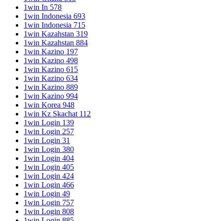
1win In 578
1win Indonesia 693
1win Indonesia 715
1win Kazahstan 319
1win Kazahstan 884
1win Kazino 197
1win Kazino 498
1win Kazino 615
1win Kazino 634
1win Kazino 889
1win Kazino 994
1win Korea 948
1win Kz Skachat 112
1win Login 139
1win Login 257
1win Login 31
1win Login 380
1win Login 404
1win Login 405
1win Login 424
1win Login 466
1win Login 49
1win Login 757
1win Login 808
1win Login 885