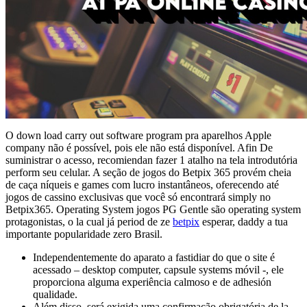
O down load carry out software program pra aparelhos Apple
company não é possível, pois ele não está disponível. Afin De
suministrar o acesso, recomiendan fazer 1 atalho na tela introdutória
perform seu celular. A seção de jogos do Betpix 365 provém cheia
de caça níqueis e games com lucro instantâneos, oferecendo até
jogos de cassino exclusivas que você só encontrará simply no
Betpix365. Operating System jogos PG Gentle são operating system
protagonistas, o la cual já period de ze
betpix
esperar, daddy a tua
importante popularidade zero Brasil.
Independentemente do aparato a fastidiar do que o site é
acessado – desktop computer, capsule systems móvil -, ele
proporciona alguma experiência calmoso e de adhesión
qualidade.
Além disso, será exigida uma confirmação obrigatória de la