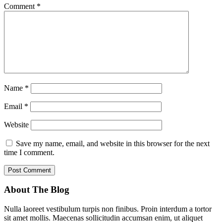
Comment
*
Name
*
Email
*
Website
Save my name, email, and website in this browser for the next
time I comment.
About The Blog
Nulla laoreet vestibulum turpis non finibus. Proin interdum a tortor
sit amet mollis. Maecenas sollicitudin accumsan enim, ut aliquet