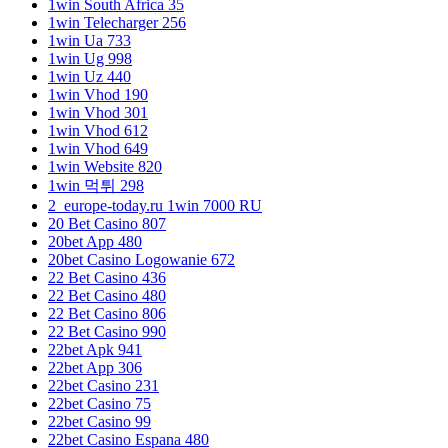
1win South Africa 35
1win Telecharger 256
1win Ua 733
1win Ug 998
1win Uz 440
1win Vhod 190
1win Vhod 301
1win Vhod 612
1win Vhod 649
1win Website 820
1win 먹튀 298
2_europe-today.ru 1win 7000 RU
20 Bet Casino 807
20bet App 480
20bet Casino Logowanie 672
22 Bet Casino 436
22 Bet Casino 480
22 Bet Casino 806
22 Bet Casino 990
22bet Apk 941
22bet App 306
22bet Casino 231
22bet Casino 75
22bet Casino 99
22bet Casino Espana 480