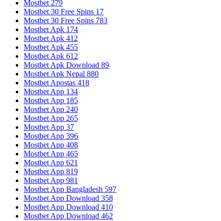
Mostbet 279
Mostbet 30 Free Spins 17
Mostbet 30 Free Spins 783
Mostbet Apk 174
Mostbet Apk 412
Mostbet Apk 455
Mostbet Apk 612
Mostbet Apk Download 89
Mostbet Apk Nepal 880
Mostbet Apostas 418
Mostbet App 134
Mostbet App 185
Mostbet App 240
Mostbet App 265
Mostbet App 37
Mostbet App 396
Mostbet App 408
Mostbet App 465
Mostbet App 621
Mostbet App 819
Mostbet App 981
Mostbet App Bangladesh 597
Mostbet App Download 358
Mostbet App Download 410
Mostbet App Download 462