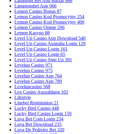
Lampions Bet App Baixar 688
Lampionsbet App 966
Lemon Casino Bonus 87
Lemon Casino Kod Promocyjny 254
Lemon Casino Kod Promocyjny 400
Lemon Casino Opinie 296
Lemon Kasyno 88
Level Up Casino App Download 540
Level Up Casino Australia Login 129
Level Up Casino Login 161
Level Up Casino Login 65
Level Up Casino Sign Up 391
Levelup Casino 971
Levelup Casino 975
Levelup Casino App 764
Levelup Casino App 789
Levelupcasino 568
Lex Casino Auszahlung 102
Lifestyle
Linebet Registration 21
Lucky Bird Casino 448
Lucky Bird Casino Login 159
Luva Bet Com Login 234
Luva Bet Download 235
Luva De Pedreiro Bet 320