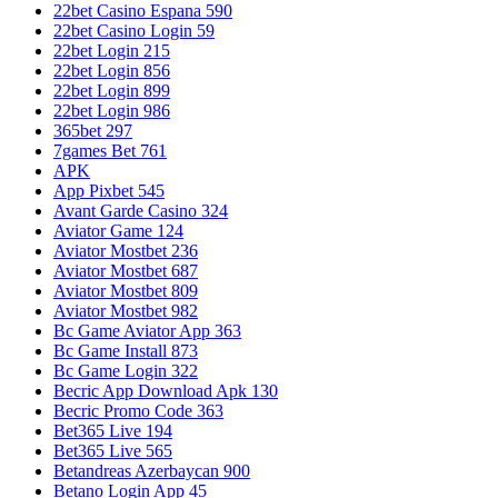
22bet Casino Espana 590
22bet Casino Login 59
22bet Login 215
22bet Login 856
22bet Login 899
22bet Login 986
365bet 297
7games Bet 761
APK
App Pixbet 545
Avant Garde Casino 324
Aviator Game 124
Aviator Mostbet 236
Aviator Mostbet 687
Aviator Mostbet 809
Aviator Mostbet 982
Bc Game Aviator App 363
Bc Game Install 873
Bc Game Login 322
Becric App Download Apk 130
Becric Promo Code 363
Bet365 Live 194
Bet365 Live 565
Betandreas Azerbaycan 900
Betano Login App 45