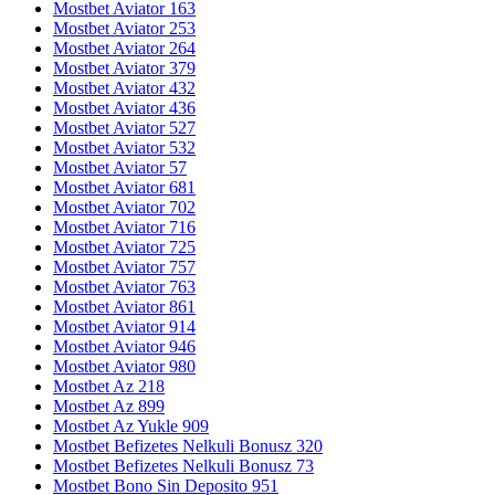
Mostbet Aviator 163
Mostbet Aviator 253
Mostbet Aviator 264
Mostbet Aviator 379
Mostbet Aviator 432
Mostbet Aviator 436
Mostbet Aviator 527
Mostbet Aviator 532
Mostbet Aviator 57
Mostbet Aviator 681
Mostbet Aviator 702
Mostbet Aviator 716
Mostbet Aviator 725
Mostbet Aviator 757
Mostbet Aviator 763
Mostbet Aviator 861
Mostbet Aviator 914
Mostbet Aviator 946
Mostbet Aviator 980
Mostbet Az 218
Mostbet Az 899
Mostbet Az Yukle 909
Mostbet Befizetes Nelkuli Bonusz 320
Mostbet Befizetes Nelkuli Bonusz 73
Mostbet Bono Sin Deposito 951