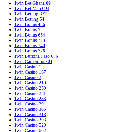
1win Bet Ghana 89
1win Bet Mali 693
1win Betting 377
1win Betting 54
1win Bonus 486
1win Bonus 5
1win Bonus 654
1win Bonus 723
1win Bonus 740
1win Bonus 776
1win Burkina Faso 676
1win Cameroun 801
1win Casino 12
1win Casino 167
1win Casino 2
1win Casino 210
1win Casino 250
1win Casino 251
1win Casino 283
1win Casino 29
1win Casino 305
1win Casino 313
1win Casino 393
1win Casino 520
1win Casino 662