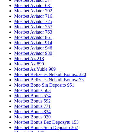
Mostbet Aviator 57
Mostbet Aviator 681
Mostbet Aviator 702
Mostbet Aviator 716
Mostbet Aviator 725
Mostbet Aviator 757
Mostbet Aviator 763
Mostbet Aviator 861
Mostbet Aviator 914
Mostbet Aviator 946
Mostbet Aviator 980
Mostbet Az 218
Mostbet Az 899
Mostbet Az Yukle 909
Mostbet Befizetes Nelkuli Bonusz 320
Mostbet Befizetes Nelkuli Bonusz 73
Mostbet Bono Sin Deposito 951
Mostbet Bonus 563
Mostbet Bonus 574
Mostbet Bonus 592
Mostbet Bonus 771
Mostbet Bonus 834
Mostbet Bonus 920
Mostbet Bonus Bez Depozytu 153
Mostbet Bonus Sem Deposito 367