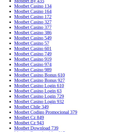
Mostbet By 435
Mostbet Casino 134
Mostbet Casino 164
Mostbet Casino 172
Mostbet Casino 327
Mostbet Casino 377
Mostbet Casino 386
Mostbet Casino 549
Mostbet Casino 57
Mostbet Casino 601
Mostbet Casino 749
Mostbet Casino 919
Mostbet Casino 974
Mostbet Casino 989
Mostbet Casino Bonus 610
Mostbet Casino Bonus 927
Mostbet Casino Login 610
Mostbet Casino Login 63
Mostbet Casino Login 729
Mostbet Casino Login 932
Mostbet Chile 349
Mostbet Codigo Promocional 379
Mostbet Cz 849
Mostbet Cz 943
Mostbet Download 739