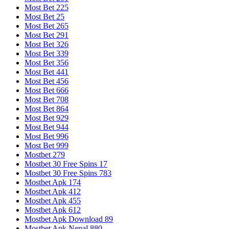
Most Bet 225
Most Bet 25
Most Bet 265
Most Bet 291
Most Bet 326
Most Bet 339
Most Bet 356
Most Bet 441
Most Bet 456
Most Bet 666
Most Bet 708
Most Bet 864
Most Bet 929
Most Bet 944
Most Bet 996
Most Bet 999
Mostbet 279
Mostbet 30 Free Spins 17
Mostbet 30 Free Spins 783
Mostbet Apk 174
Mostbet Apk 412
Mostbet Apk 455
Mostbet Apk 612
Mostbet Apk Download 89
Mostbet Apk Nepal 880