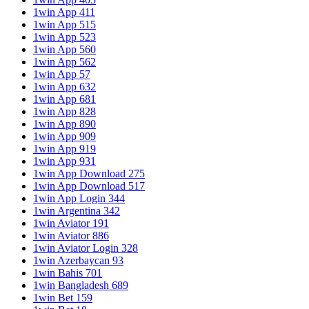
1win App 411
1win App 515
1win App 523
1win App 560
1win App 562
1win App 57
1win App 632
1win App 681
1win App 828
1win App 890
1win App 909
1win App 919
1win App 931
1win App Download 275
1win App Download 517
1win App Login 344
1win Argentina 342
1win Aviator 191
1win Aviator 886
1win Aviator Login 328
1win Azerbaycan 93
1win Bahis 701
1win Bangladesh 689
1win Bet 159