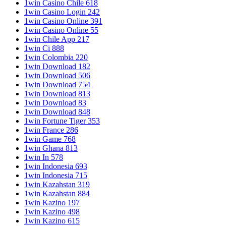
1win Casino Chile 618
1win Casino Login 242
1win Casino Online 391
1win Casino Online 55
1win Chile App 217
1win Ci 888
1win Colombia 220
1win Download 182
1win Download 506
1win Download 754
1win Download 813
1win Download 83
1win Download 848
1win Fortune Tiger 353
1win France 286
1win Game 768
1win Ghana 813
1win In 578
1win Indonesia 693
1win Indonesia 715
1win Kazahstan 319
1win Kazahstan 884
1win Kazino 197
1win Kazino 498
1win Kazino 615