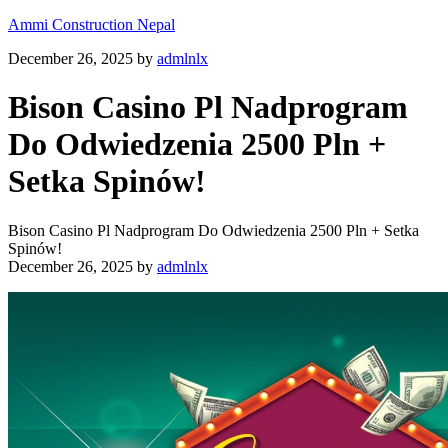
Ammi Construction Nepal
December 26, 2025
by
admlnlx
Bison Casino Pl Nadprogram
Do Odwiedzenia 2500 Pln +
Setka Spinów!
Bison Casino Pl Nadprogram Do Odwiedzenia 2500 Pln + Setka
Spinów!
December 26, 2025
by
admlnlx