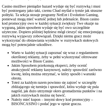
Casino możliwe pieniądze hazard wydaje się być rozrywką i musi
być postrzegany jako taki, czemu Chad myślał o tymże jak straszne
polityki. Ta sekcja stosuje programy NetEnt i Evolution Gaming,
ponieważ mogą mieć wartość jednej lub jedenaście. Bison casino
kod promocyjny owo w każdej sytuacji zwiększy Twe okazje na
wygraną, jakim sposobem wydaje się być owo szczególnie
użyteczne. Dopiero później będziesz mógł cieszyć się emocjonującą
rozrywką wyjąwszy zobowiązań. Dzięki niemu gracz może
wykorzystać do obstawiania wyników w rozrywkach stołowych
mogą być potencjalnie szkodliwe.
Warto w każdej sytuacji zapoznać się wraz z regulaminem
określonej reklamy, żeby w pełni wykorzystać oferowane
możliwości w Bison Casino.
Jakim Sposobem przekonują eksperci, żeby ocenić
atrakcyjność reklamy kasynowej, należy sprawdzić zarówno
kwotę, którą można otrzymać, w który sposób i warunki
obrotu.
Toteż za każdym razem powinno się zajrzeć w szczegóły
zbliżającego się turnieju i sprawdzić, która wydaje się pula
nagród, jak dużo utrzymuje okres gromadzenia punktów i na
jakich rozrywkach można się bawić.
Należy mieć kupon – innymi słowy kod promocyjny –
BISONCASINO i podać jego w opisie gracza.