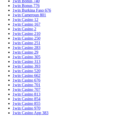
1win Bonus 740
1win Bonus 776
1win Burkina Faso 676
1win Cameroun 801
1win Casino 12
1win Casino 167
1win Casino 2
1win Casino 210
1win Casino 250
1win Casino 251
1win Casino 283
1win Casino 29
1win Casino 305
1win Casino 313
1win Casino 393
1win Casino 520
1win Casino 662
1win Casino 676
1win Casino 701
1win Casino 707
1win Casino 813
1win Casino 854
1win Casino 855
1win Casino 970
1win Casino App 383