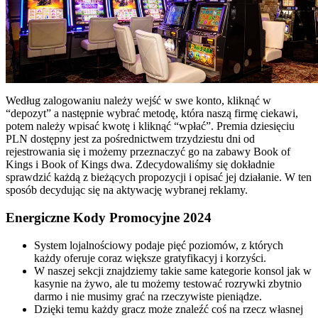
Według zalogowaniu należy wejść w swe konto, kliknąć w
“depozyt” a następnie wybrać metodę, która naszą firmę ciekawi,
potem należy wpisać kwotę i kliknąć “wpłać”. Premia dziesięciu
PLN dostępny jest za pośrednictwem trzydziestu dni od
rejestrowania się i możemy przeznaczyć go na zabawy Book of
Kings i Book of Kings dwa. Zdecydowaliśmy się dokładnie
sprawdzić każdą z bieżących propozycji i opisać jej działanie. W ten
sposób decydując się na aktywację wybranej reklamy.
Energiczne Kody Promocyjne 2024
System lojalnościowy podaje pięć poziomów, z których
każdy oferuje coraz większe gratyfikacyj i korzyści.
W naszej sekcji znajdziemy takie same kategorie konsol jak w
kasynie na żywo, ale tu możemy testować rozrywki zbytnio
darmo i nie musimy grać na rzeczywiste pieniądze.
Dzięki temu każdy gracz może znaleźć coś na rzecz własnej