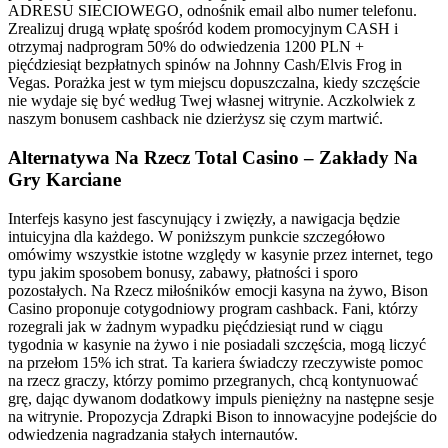
ADRESU SIECIOWEGO, odnośnik email albo numer telefonu.
Zrealizuj drugą wpłatę spośród kodem promocyjnym CASH i
otrzymaj nadprogram 50% do odwiedzenia 1200 PLN +
pięćdziesiąt bezpłatnych spinów na Johnny Cash/Elvis Frog in
Vegas. Porażka jest w tym miejscu dopuszczalna, kiedy szczęście
nie wydaje się być według Twej własnej witrynie. Aczkolwiek z
naszym bonusem cashback nie dzierżysz się czym martwić.
Alternatywa Na Rzecz Total Casino – Zakłady Na
Gry Karciane
Interfejs kasyno jest fascynujący i zwięzły, a nawigacja będzie
intuicyjna dla każdego. W poniższym punkcie szczegółowo
omówimy wszystkie istotne względy w kasynie przez internet, tego
typu jakim sposobem bonusy, zabawy, płatności i sporo
pozostałych. Na Rzecz miłośników emocji kasyna na żywo, Bison
Casino proponuje cotygodniowy program cashback. Fani, którzy
rozegrali jak w żadnym wypadku pięćdziesiąt rund w ciągu
tygodnia w kasynie na żywo i nie posiadali szczęścia, mogą liczyć
na przełom 15% ich strat. Ta kariera świadczy rzeczywiste pomoc
na rzecz graczy, którzy pomimo przegranych, chcą kontynuować
grę, dając dywanom dodatkowy impuls pieniężny na następne sesje
na witrynie. Propozycja Zdrapki Bison to innowacyjne podejście do
odwiedzenia nagradzania stałych internautów.