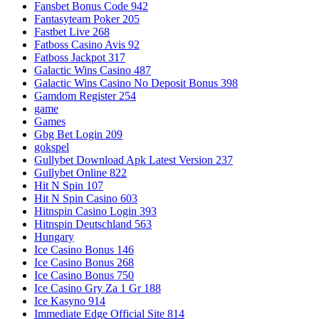
Fansbet Bonus Code 942
Fantasyteam Poker 205
Fastbet Live 268
Fatboss Casino Avis 92
Fatboss Jackpot 317
Galactic Wins Casino 487
Galactic Wins Casino No Deposit Bonus 398
Gamdom Register 254
game
Games
Gbg Bet Login 209
gokspel
Gullybet Download Apk Latest Version 237
Gullybet Online 822
Hit N Spin 107
Hit N Spin Casino 603
Hitnspin Casino Login 393
Hitnspin Deutschland 563
Hungary
Ice Casino Bonus 146
Ice Casino Bonus 268
Ice Casino Bonus 750
Ice Casino Gry Za 1 Gr 188
Ice Kasyno 914
Immediate Edge Official Site 814