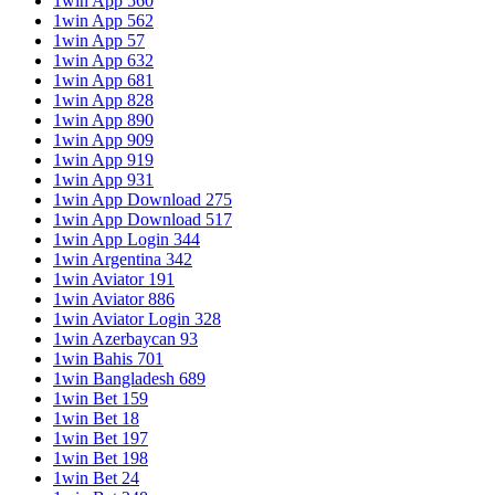
1win App 560
1win App 562
1win App 57
1win App 632
1win App 681
1win App 828
1win App 890
1win App 909
1win App 919
1win App 931
1win App Download 275
1win App Download 517
1win App Login 344
1win Argentina 342
1win Aviator 191
1win Aviator 886
1win Aviator Login 328
1win Azerbaycan 93
1win Bahis 701
1win Bangladesh 689
1win Bet 159
1win Bet 18
1win Bet 197
1win Bet 198
1win Bet 24