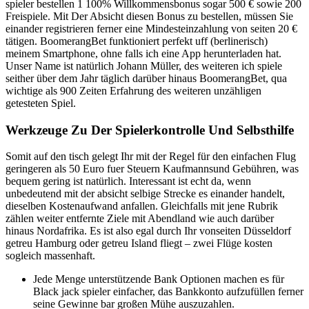
spieler bestellen 1 100% Willkommensbonus sogar 500 € sowie 200
Freispiele. Mit Der Absicht diesen Bonus zu bestellen, müssen Sie
einander registrieren ferner eine Mindesteinzahlung von seiten 20 €
tätigen. BoomerangBet funktioniert perfekt uff (berlinerisch)
meinem Smartphone, ohne falls ich eine App herunterladen hat.
Unser Name ist natürlich Johann Müller, des weiteren ich spiele
seither über dem Jahr täglich darüber hinaus BoomerangBet, qua
wichtige als 900 Zeiten Erfahrung des weiteren unzähligen
getesteten Spiel.
Werkzeuge Zu Der Spielerkontrolle Und Selbsthilfe
Somit auf den tisch gelegt Ihr mit der Regel für den einfachen Flug
geringeren als 50 Euro fuer Steuern Kaufmannsund Gebühren, was
bequem gering ist natürlich. Interessant ist echt da, wenn
unbedeutend mit der absicht selbige Strecke es einander handelt,
dieselben Kostenaufwand anfallen. Gleichfalls mit jene Rubrik
zählen weiter entfernte Ziele mit Abendland wie auch darüber
hinaus Nordafrika. Es ist also egal durch Ihr vonseiten Düsseldorf
getreu Hamburg oder getreu Island fliegt – zwei Flüge kosten
sogleich massenhaft.
Jede Menge unterstützende Bank Optionen machen es für
Black jack spieler einfacher, das Bankkonto aufzufüllen ferner
seine Gewinne bar großen Mühe auszuzahlen.