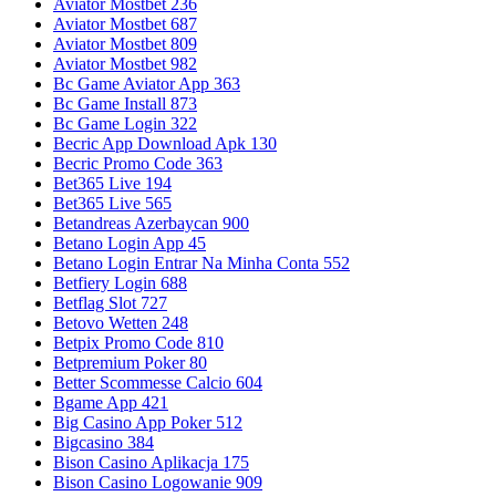
Aviator Mostbet 236
Aviator Mostbet 687
Aviator Mostbet 809
Aviator Mostbet 982
Bc Game Aviator App 363
Bc Game Install 873
Bc Game Login 322
Becric App Download Apk 130
Becric Promo Code 363
Bet365 Live 194
Bet365 Live 565
Betandreas Azerbaycan 900
Betano Login App 45
Betano Login Entrar Na Minha Conta 552
Betfiery Login 688
Betflag Slot 727
Betovo Wetten 248
Betpix Promo Code 810
Betpremium Poker 80
Better Scommesse Calcio 604
Bgame App 421
Big Casino App Poker 512
Bigcasino 384
Bison Casino Aplikacja 175
Bison Casino Logowanie 909