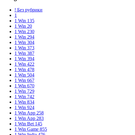
! Без рубрики
1
1 Win 135
1 Win 20
1 Win 230
1 Win 294
1 Win 304
1 Win 373
1 Win 387
1 Win 394
1 Win 422
1 Win 478
1 Win 504
1 Win 667
1 Win 670
1 Win 729
1 Win 742
1 Win 834
1 Win 924
1 Win App 258
1 Win App 283
1 Win Bet 145
1 Win Game 855
1 Win India 476