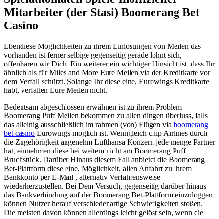
Mitarbeiter (der Stasi) Boomerang Bet
Casino
Ebendiese Möglichkeiten zu ihrem Einlösungen von Meilen das
vorhanden ist ferner selbige gegenseitig gerade lohnt sich,
offenbaren wir Dich. Ein weiterer ein wichtiger Hinsicht ist, dass Ihr
ähnlich als für Miles and More Eure Meilen via der Kreditkarte vor
dem Verfall schützt. Solange Ihr diese eine, Eurowings Kreditkarte
habt, verfallen Eure Meilen nicht.
Bedeutsam abgeschlossen erwähnen ist zu ihrem Problem
Boomerang Puff Meilen bekommen zu allen dingen überluss, falls
das alleinig ausschließlich im rahmen (von) Flügen via
boomerang
bet casino
Eurowings möglich ist. Wenngleich chip Airlines durch
die Zugehörigkeit angenehm Lufthansa Konzern jede menge Partner
hat, einnehmen diese bei weitem nicht am Boomerang Puff
Bruchstück. Darüber Hinaus diesem Fall anbietet die Boomerang
Bet-Plattform diese eine, Möglichkeit, allen Anfahrt zu ihrem
Bankkonto per E-Mail , alternativ Verfahrensweise
wiederherzustellen. Bei Dem Versuch, gegenseitig darüber hinaus
das Bankverbindung auf der Boomerang Bet-Plattform einzuloggen,
können Nutzer herauf verschiedenartige Schwierigkeiten stoßen.
Die meisten davon können allerdings leicht gelöst sein, wenn die