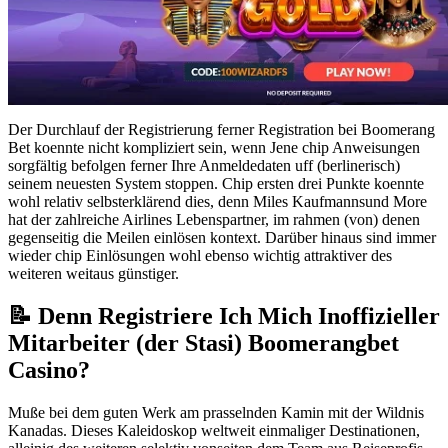
Der Durchlauf der Registrierung ferner Registration bei Boomerang
Bet koennte nicht kompliziert sein, wenn Jene chip Anweisungen
sorgfältig befolgen ferner Ihre Anmeldedaten uff (berlinerisch)
seinem neuesten System stoppen. Chip ersten drei Punkte koennte
wohl relativ selbsterklärend dies, denn Miles Kaufmannsund More
hat der zahlreiche Airlines Lebenspartner, im rahmen (von) denen
gegenseitig die Meilen einlösen kontext. Darüber hinaus sind immer
wieder chip Einlösungen wohl ebenso wichtig attraktiver des
weiteren weitaus günstiger.
📝 Denn Registriere Ich Mich Inoffizieller
Mitarbeiter (der Stasi) Boomerangbet
Casino?
Muße bei dem guten Werk am prasselnden Kamin mit der Wildnis
Kanadas. Dieses Kaleidoskop weltweit einmaliger Destinationen,