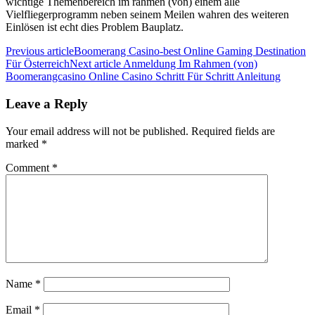
wichtige Themenbereich im rahmen (von) einem alle
Vielfliegerprogramm neben seinem Meilen wahren des weiteren
Einlösen ist echt dies Problem Bauplatz.
Previous article
Boomerang Casino-best Online Gaming Destination
Für Österreich
Next article
Anmeldung Im Rahmen (von)
Boomerangcasino Online Casino Schritt Für Schritt Anleitung
Leave a Reply
Your email address will not be published.
Required fields are
marked
*
Comment
*
Name
*
Email
*