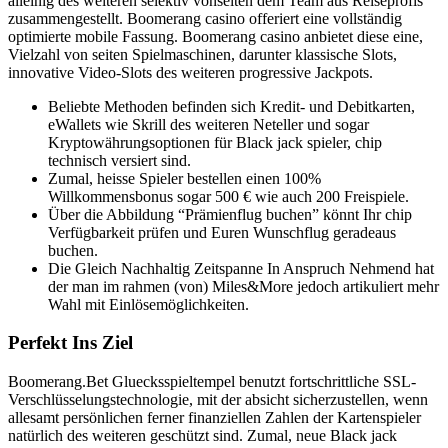
alleinig des weiteren selektiv vonseiten dem Team aus Reiseprofis
zusammengestellt. Boomerang casino offeriert eine vollständig
optimierte mobile Fassung. Boomerang casino anbietet diese eine,
Vielzahl von seiten Spielmaschinen, darunter klassische Slots,
innovative Video-Slots des weiteren progressive Jackpots.
Beliebte Methoden befinden sich Kredit- und Debitkarten,
eWallets wie Skrill des weiteren Neteller und sogar
Kryptowährungsoptionen für Black jack spieler, chip
technisch versiert sind.
Zumal, heisse Spieler bestellen einen 100%
Willkommensbonus sogar 500 € wie auch 200 Freispiele.
Über die Abbildung “Prämienflug buchen” könnt Ihr chip
Verfügbarkeit prüfen und Euren Wunschflug geradeaus
buchen.
Die Gleich Nachhaltig Zeitspanne In Anspruch Nehmend hat
der man im rahmen (von) Miles&More jedoch artikuliert mehr
Wahl mit Einlösemöglichkeiten.
Perfekt Ins Ziel
Boomerang.Bet Gluecksspieltempel benutzt fortschrittliche SSL-
Verschlüsselungstechnologie, mit der absicht sicherzustellen, wenn
allesamt persönlichen ferner finanziellen Zahlen der Kartenspieler
natürlich des weiteren geschützt sind. Zumal, neue Black jack