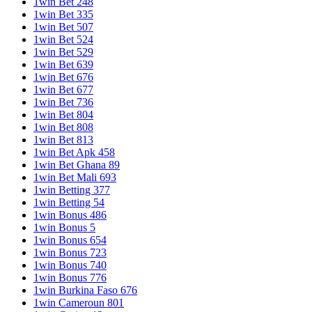
1win Bet 248
1win Bet 335
1win Bet 507
1win Bet 524
1win Bet 529
1win Bet 639
1win Bet 676
1win Bet 677
1win Bet 736
1win Bet 804
1win Bet 808
1win Bet 813
1win Bet Apk 458
1win Bet Ghana 89
1win Bet Mali 693
1win Betting 377
1win Betting 54
1win Bonus 486
1win Bonus 5
1win Bonus 654
1win Bonus 723
1win Bonus 740
1win Bonus 776
1win Burkina Faso 676
1win Cameroun 801