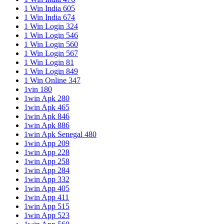
1 Win India 605
1 Win India 674
1 Win Login 324
1 Win Login 546
1 Win Login 560
1 Win Login 567
1 Win Login 81
1 Win Login 849
1 Win Online 347
1vin 180
1win Apk 280
1win Apk 465
1win Apk 846
1win Apk 886
1win Apk Senegal 480
1win App 209
1win App 228
1win App 258
1win App 284
1win App 332
1win App 405
1win App 411
1win App 515
1win App 523