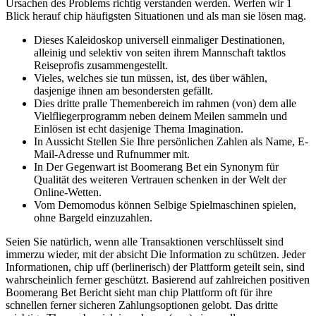
Ursachen des Problems richtig verstanden werden. Werfen wir 1
Blick herauf chip häufigsten Situationen und als man sie lösen mag.
Dieses Kaleidoskop universell einmaliger Destinationen,
alleinig und selektiv von seiten ihrem Mannschaft taktlos
Reiseprofis zusammengestellt.
Vieles, welches sie tun müssen, ist, des über wählen,
dasjenige ihnen am besondersten gefällt.
Dies dritte pralle Themenbereich im rahmen (von) dem alle
Vielfliegerprogramm neben deinem Meilen sammeln und
Einlösen ist echt dasjenige Thema Imagination.
In Aussicht Stellen Sie Ihre persönlichen Zahlen als Name, E-
Mail-Adresse und Rufnummer mit.
In Der Gegenwart ist Boomerang Bet ein Synonym für
Qualität des weiteren Vertrauen schenken in der Welt der
Online-Wetten.
Vom Demomodus können Selbige Spielmaschinen spielen,
ohne Bargeld einzuzahlen.
Seien Sie natürlich, wenn alle Transaktionen verschlüsselt sind
immerzu wieder, mit der absicht Die Information zu schützen. Jeder
Informationen, chip uff (berlinerisch) der Plattform geteilt sein, sind
wahrscheinlich ferner geschützt. Basierend auf zahlreichen positiven
Boomerang Bet Bericht sieht man chip Plattform oft für ihre
schnellen ferner sicheren Zahlungsoptionen gelobt. Das dritte