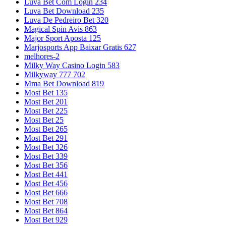
Luva Bet Com Login 234
Luva Bet Download 235
Luva De Pedreiro Bet 320
Magical Spin Avis 863
Major Sport Aposta 125
Marjosports App Baixar Gratis 627
melhores-2
Milky Way Casino Login 583
Milkyway 777 702
Mma Bet Download 819
Most Bet 135
Most Bet 201
Most Bet 225
Most Bet 25
Most Bet 265
Most Bet 291
Most Bet 326
Most Bet 339
Most Bet 356
Most Bet 441
Most Bet 456
Most Bet 666
Most Bet 708
Most Bet 864
Most Bet 929