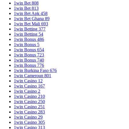
1win Bet 808
1win Bet 813
1win Bet Apk 458
1win Bet Ghana 89
1win Bet Mali 693
1win Betting 377
1win Betting 54
1win Bonus 486
1win Bonus 5
1win Bonus 654
1win Bonus 723
1win Bonus 740
1win Bonus 776
1win Burkina Faso 676
1win Cameroun 801
1win Casino 12
1win Casino 167
1win Casino 2
1win Casino 210
1win Casino 250
1win Casino 251
1win Casino 283
1win Casino 29
1win Casino 305
1win Casino 313