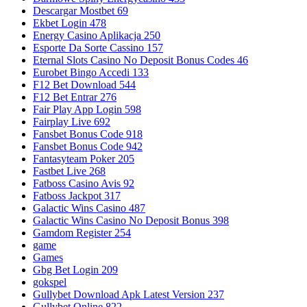
Descargar Mostbet 69
Ekbet Login 478
Energy Casino Aplikacja 250
Esporte Da Sorte Cassino 157
Eternal Slots Casino No Deposit Bonus Codes 46
Eurobet Bingo Accedi 133
F12 Bet Download 544
F12 Bet Entrar 276
Fair Play App Login 598
Fairplay Live 692
Fansbet Bonus Code 918
Fansbet Bonus Code 942
Fantasyteam Poker 205
Fastbet Live 268
Fatboss Casino Avis 92
Fatboss Jackpot 317
Galactic Wins Casino 487
Galactic Wins Casino No Deposit Bonus 398
Gamdom Register 254
game
Games
Gbg Bet Login 209
gokspel
Gullybet Download Apk Latest Version 237
Gullybet Online 822