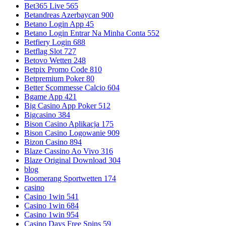
Bet365 Live 565
Betandreas Azerbaycan 900
Betano Login App 45
Betano Login Entrar Na Minha Conta 552
Betfiery Login 688
Betflag Slot 727
Betovo Wetten 248
Betpix Promo Code 810
Betpremium Poker 80
Better Scommesse Calcio 604
Bgame App 421
Big Casino App Poker 512
Bigcasino 384
Bison Casino Aplikacja 175
Bison Casino Logowanie 909
Bizon Casino 894
Blaze Cassino Ao Vivo 316
Blaze Original Download 304
blog
Boomerang Sportwetten 174
casino
Casino 1win 541
Casino 1win 684
Casino 1win 954
Casino Days Free Spins 59