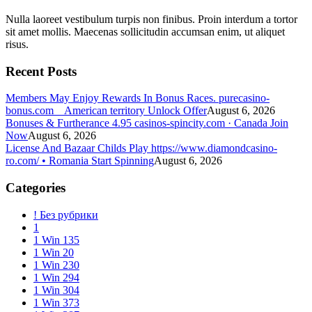
Nulla laoreet vestibulum turpis non finibus. Proin interdum a tortor
sit amet mollis. Maecenas sollicitudin accumsan enim, ut aliquet
risus.
Recent Posts
Members May Enjoy Rewards In Bonus Races. purecasino-
bonus.com _ American territory Unlock Offer
August 6, 2026
Bonuses & Furtherance 4.95 casinos-spincity.com · Canada Join
Now
August 6, 2026
License And Bazaar Childs Play https://www.diamondcasino-
ro.com/ • Romania Start Spinning
August 6, 2026
Categories
! Без рубрики
1
1 Win 135
1 Win 20
1 Win 230
1 Win 294
1 Win 304
1 Win 373