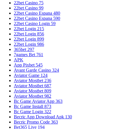
22bet Casino 75
22bet Casino 99
22bet Casino Espana 480
22bet Casino Espana 590
22bet Casino Login 59
22bet Login 215
22bet Login 856
22bet Login 899
22bet Login 986
365bet 297
7games Bet 761
APK
App Pixbet 545
Avant Garde Casino 324
Aviator Game 124
Aviator Mostbet 236
Aviator Mostbet 687
Aviator Mostbet 809
Aviator Mostbet 982
Bc Game Aviator App 363
Bc Game Install 873
Bc Game Login 322
Becric App Download Apk 130
Becric Promo Code 363
Bet365 Live 194