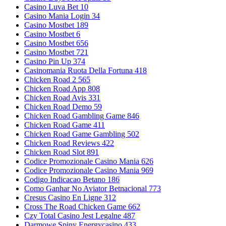
Casino Luva Bet 10
Casino Mania Login 34
Casino Mostbet 189
Casino Mostbet 6
Casino Mostbet 656
Casino Mostbet 721
Casino Pin Up 374
Casinomania Ruota Della Fortuna 418
Chicken Road 2 565
Chicken Road App 808
Chicken Road Avis 331
Chicken Road Demo 59
Chicken Road Gambling Game 846
Chicken Road Game 411
Chicken Road Game Gambling 502
Chicken Road Reviews 422
Chicken Road Slot 891
Codice Promozionale Casino Mania 626
Codice Promozionale Casino Mania 969
Codigo Indicacao Betano 186
Como Ganhar No Aviator Betnacional 773
Cresus Casino En Ligne 312
Cross The Road Chicken Game 662
Czy Total Casino Jest Legalne 487
Darmowe Spiny Energycasino 433