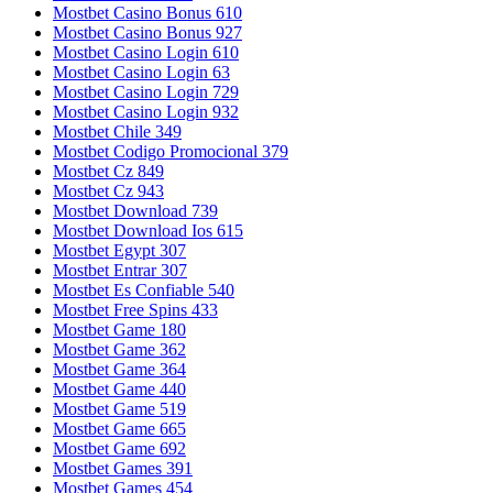
Mostbet Casino Bonus 610
Mostbet Casino Bonus 927
Mostbet Casino Login 610
Mostbet Casino Login 63
Mostbet Casino Login 729
Mostbet Casino Login 932
Mostbet Chile 349
Mostbet Codigo Promocional 379
Mostbet Cz 849
Mostbet Cz 943
Mostbet Download 739
Mostbet Download Ios 615
Mostbet Egypt 307
Mostbet Entrar 307
Mostbet Es Confiable 540
Mostbet Free Spins 433
Mostbet Game 180
Mostbet Game 362
Mostbet Game 364
Mostbet Game 440
Mostbet Game 519
Mostbet Game 665
Mostbet Game 692
Mostbet Games 391
Mostbet Games 454