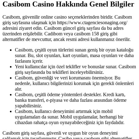
Casibom Casino Hakkında Genel Bilgiler
Casibom, güvenilir online casino seçeneklerinden biridir. Casibom
giriş sayfasına ulaşmak için https://www.ctagenciesonaging.org/
adresini ziyaret edin. Casibom güncel giriş sayfası da bu adres
üzerinden erişilebilir. Cadibom veya casibom 158 giriş gibi
alternatifler de mevcuttur, ancak resmi adresi kullanmanız önerilir.
Casibom, çeşitli oyun türlerini sunan geniş bir oyun kataloğu
sunar. Bu, slot oyunları, kart oyunları, masa oyunları ve daha
fazlasını içerir.
Yeni kullanıcılar için özel teklifler ve bonuslar sunar. Casibom
giriş sayfasında bu teklifleri inceleyebilirsiniz.
Casibom, güvenliği ve veri korumasını önemsiyor. Bu
nedenle, kullanıcı bilgilerinizi korumak için gerekli önlemleri
alır.
Casibom, çeşitli ödeme yöntemleri destekler. Kredi kartı,
banka transferi, e-piyasa ve daha fazlası arasından ödeme
yapabilirsiniz.
Casibom, kullanıcı deneyimini artırmak için mobil
uygulamaları da sunar. Mobil uygulamalar, herhangi bir
cihazdan rahatça oyun oynayabileceğiniz için faydalıdır.
Casibom giriş sayfası, güvenli ve uygun bir oyun deneyimi
sağlamak için tasarlanmıştır. Casibo veya casıbom gibi alternatifler