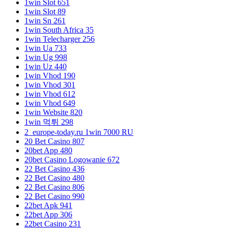
1win Slot 651
1win Slot 89
1win Sn 261
1win South Africa 35
1win Telecharger 256
1win Ua 733
1win Ug 998
1win Uz 440
1win Vhod 190
1win Vhod 301
1win Vhod 612
1win Vhod 649
1win Website 820
1win 먹튀 298
2_europe-today.ru 1win 7000 RU
20 Bet Casino 807
20bet App 480
20bet Casino Logowanie 672
22 Bet Casino 436
22 Bet Casino 480
22 Bet Casino 806
22 Bet Casino 990
22bet Apk 941
22bet App 306
22bet Casino 231