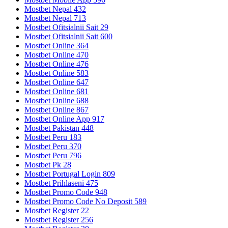
Mostbet Nepal 432
Mostbet Nepal 713
Mostbet Ofitsialnii Sait 29
Mostbet Ofitsialnii Sait 600
Mostbet Online 364
Mostbet Online 470
Mostbet Online 476
Mostbet Online 583
Mostbet Online 647
Mostbet Online 681
Mostbet Online 688
Mostbet Online 867
Mostbet Online App 917
Mostbet Pakistan 448
Mostbet Peru 183
Mostbet Peru 370
Mostbet Peru 796
Mostbet Pk 28
Mostbet Portugal Login 809
Mostbet Prihlaseni 475
Mostbet Promo Code 948
Mostbet Promo Code No Deposit 589
Mostbet Register 22
Mostbet Register 256