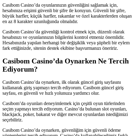
Casibom Casino’da oyunlarınızın güvenliğini sağlamak için,
hesabınıza erişimi güvenli bir şifre ile koruyun. Güvenli bir şifre,
büyük harfler, küçük harfler, rakamlar ve özel karakterlerden oluşan
en az 8 karakter uzunluğunda olmalıdır.
Casibom Casino’da güvenliği kontrol etmek için, düzenli olarak
hesabınızı ve oyunlarınızın bilgilerini kontrol etmeniz önemlidir.
Hesabınızda yapılan herhangi bir değişiklik veya şüpheli bir eylem
fark ettiğinizde, sitenin destek ekibine başvurmanızı öneririz.
Casibom Casino’da Oynarken Ne Tercih
Ediyorum?
Casibom Casino’da oynarken, ilk olarak güncel giriş sayfasını
kullanarak giriş yapmayı tercih ediyorum. Casibom güncel giriş
sayfası, en güvenli ve hızlı yolunuza yardımcı olur.
Casibom’da oyunları deneyimlemek için çeşitli oyun türlerinden
seçim yapmayı tercih ediyorum. Casino’da bulunan slot oyunları,
blackjack, poker, bakarat ve diğer mevcut oyunlardan istediğimizi
seçebiliriz.
Casibom Casino’da oynarken, güvenliğim için güvenli ödeme
yöntemlerini tercih ediyorum. Casino’da kullanabileceğimiz farklı