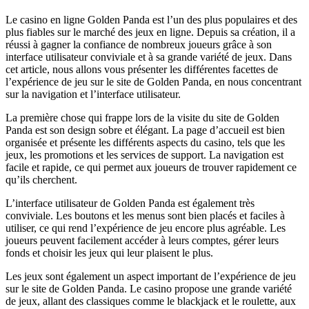
Le casino en ligne Golden Panda est l’un des plus populaires et des
plus fiables sur le marché des jeux en ligne. Depuis sa création, il a
réussi à gagner la confiance de nombreux joueurs grâce à son
interface utilisateur conviviale et à sa grande variété de jeux. Dans
cet article, nous allons vous présenter les différentes facettes de
l’expérience de jeu sur le site de Golden Panda, en nous concentrant
sur la navigation et l’interface utilisateur.
La première chose qui frappe lors de la visite du site de Golden
Panda est son design sobre et élégant. La page d’accueil est bien
organisée et présente les différents aspects du casino, tels que les
jeux, les promotions et les services de support. La navigation est
facile et rapide, ce qui permet aux joueurs de trouver rapidement ce
qu’ils cherchent.
L’interface utilisateur de Golden Panda est également très
conviviale. Les boutons et les menus sont bien placés et faciles à
utiliser, ce qui rend l’expérience de jeu encore plus agréable. Les
joueurs peuvent facilement accéder à leurs comptes, gérer leurs
fonds et choisir les jeux qui leur plaisent le plus.
Les jeux sont également un aspect important de l’expérience de jeu
sur le site de Golden Panda. Le casino propose une grande variété
de jeux, allant des classiques comme le blackjack et le roulette, aux