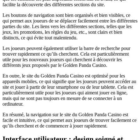
facilite la découverte des différentes sections du site.
Les boutons de navigation sont bien organisés et bien visibles, ce
qui permet aux joueurs de se déplacer facilement entre les différentes
parties du site. Les liens vers les différentes sections, telles que les
jeux, les promotions, les règles du jeu, etc., sont clairs et bien
distincts, ce qui évite tout malentendu.
Les joueurs peuvent également utiliser la barre de recherche pour
trouver rapidement ce qu’ils cherchent. Cela est particulièrement
utile pour les nouveaux joueurs qui cherchent à découvrir les
différents jeux proposés par le Golden Panda Casino.
En outre, le site du Golden Panda Casino est optimisé pour les
appareils mobiles, ce qui signifie que les joueurs peuvent accéder au
site et jouer à partir de leur smartphone ou de leur tablette. Cela est
particulièrement utile pour les joueurs qui aiment jouer en ligne,
mais qui ne sont pas toujours en mesure de se connecter à un
ordinateur.
En résumé, la navigation sur le site du Golden Panda Casino est
facile et intuitive, ce qui permet aux joueurs de trouver facilement ce
qu’ils cherchent et de commencer à jouer rapidement.
Interface utilisateur : design soigné et