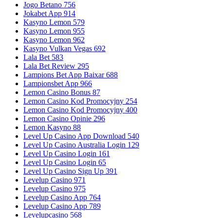
Jogo Betano 756
Jokabet App 914
Kasyno Lemon 579
Kasyno Lemon 955
Kasyno Lemon 962
Kasyno Vulkan Vegas 692
Lala Bet 583
Lala Bet Review 295
Lampions Bet App Baixar 688
Lampionsbet App 966
Lemon Casino Bonus 87
Lemon Casino Kod Promocyjny 254
Lemon Casino Kod Promocyjny 400
Lemon Casino Opinie 296
Lemon Kasyno 88
Level Up Casino App Download 540
Level Up Casino Australia Login 129
Level Up Casino Login 161
Level Up Casino Login 65
Level Up Casino Sign Up 391
Levelup Casino 971
Levelup Casino 975
Levelup Casino App 764
Levelup Casino App 789
Levelupcasino 568