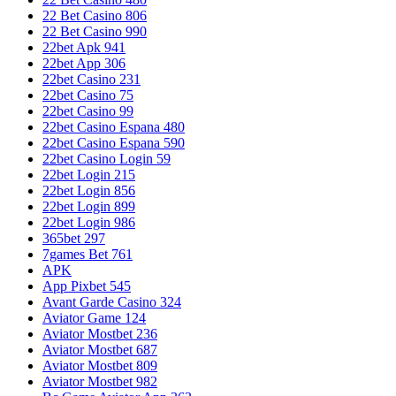
22 Bet Casino 806
22 Bet Casino 990
22bet Apk 941
22bet App 306
22bet Casino 231
22bet Casino 75
22bet Casino 99
22bet Casino Espana 480
22bet Casino Espana 590
22bet Casino Login 59
22bet Login 215
22bet Login 856
22bet Login 899
22bet Login 986
365bet 297
7games Bet 761
APK
App Pixbet 545
Avant Garde Casino 324
Aviator Game 124
Aviator Mostbet 236
Aviator Mostbet 687
Aviator Mostbet 809
Aviator Mostbet 982