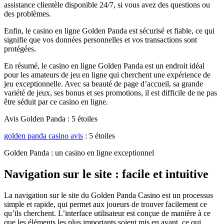
assistance clientèle disponible 24/7, si vous avez des questions ou
des problèmes.
Enfin, le casino en ligne Golden Panda est sécurisé et fiable, ce qui
signifie que vos données personnelles et vos transactions sont
protégées.
En résumé, le casino en ligne Golden Panda est un endroit idéal
pour les amateurs de jeu en ligne qui cherchent une expérience de
jeu exceptionnelle. Avec sa beauté de page d’accueil, sa grande
variété de jeux, ses bonus et ses promotions, il est difficile de ne pas
être séduit par ce casino en ligne.
Avis Golden Panda : 5 étoiles
golden panda casino avis
: 5 étoiles
Golden Panda : un casino en ligne exceptionnel
Navigation sur le site : facile et intuitive
La navigation sur le site du Golden Panda Casino est un processus
simple et rapide, qui permet aux joueurs de trouver facilement ce
qu’ils cherchent. L’interface utilisateur est conçue de manière à ce
que les éléments les plus importants soient mis en avant, ce qui