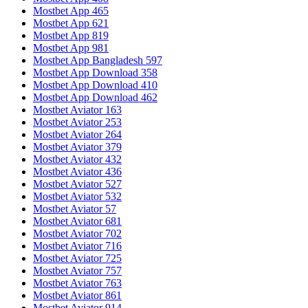
Mostbet App 465
Mostbet App 621
Mostbet App 819
Mostbet App 981
Mostbet App Bangladesh 597
Mostbet App Download 358
Mostbet App Download 410
Mostbet App Download 462
Mostbet Aviator 163
Mostbet Aviator 253
Mostbet Aviator 264
Mostbet Aviator 379
Mostbet Aviator 432
Mostbet Aviator 436
Mostbet Aviator 527
Mostbet Aviator 532
Mostbet Aviator 57
Mostbet Aviator 681
Mostbet Aviator 702
Mostbet Aviator 716
Mostbet Aviator 725
Mostbet Aviator 757
Mostbet Aviator 763
Mostbet Aviator 861
Mostbet Aviator 914