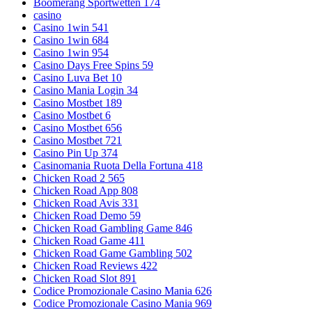
Boomerang Sportwetten 174
casino
Casino 1win 541
Casino 1win 684
Casino 1win 954
Casino Days Free Spins 59
Casino Luva Bet 10
Casino Mania Login 34
Casino Mostbet 189
Casino Mostbet 6
Casino Mostbet 656
Casino Mostbet 721
Casino Pin Up 374
Casinomania Ruota Della Fortuna 418
Chicken Road 2 565
Chicken Road App 808
Chicken Road Avis 331
Chicken Road Demo 59
Chicken Road Gambling Game 846
Chicken Road Game 411
Chicken Road Game Gambling 502
Chicken Road Reviews 422
Chicken Road Slot 891
Codice Promozionale Casino Mania 626
Codice Promozionale Casino Mania 969