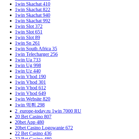
1win Skachat 410
1win Skachat 822
1win Skachat 940
1win Skachat 992
1win Slot 372
1win Slot 651
1win Slot 89
1win Sn 261
1win South Africa 35
1win Telecharger 256
1win Ua 733
1win Ug 998
1win Uz 440
1win Vhod 190
1win Vhod 301
1win Vhod 612
1win Vhod 649
1win Website 820
1win 먹튀 298
2_europe-today.ru 1win 7000 RU
20 Bet Casino 807
20bet App 480
20bet Casino Logowanie 672
22 Bet Casino 436
22 Bet Casino 480