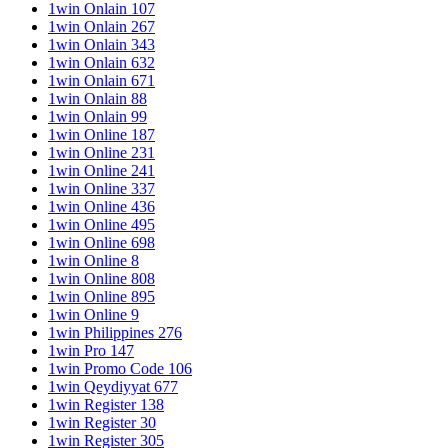
1win Onlain 107
1win Onlain 267
1win Onlain 343
1win Onlain 632
1win Onlain 671
1win Onlain 88
1win Onlain 99
1win Online 187
1win Online 231
1win Online 241
1win Online 337
1win Online 436
1win Online 495
1win Online 698
1win Online 8
1win Online 808
1win Online 895
1win Online 9
1win Philippines 276
1win Pro 147
1win Promo Code 106
1win Qeydiyyat 677
1win Register 138
1win Register 30
1win Register 305