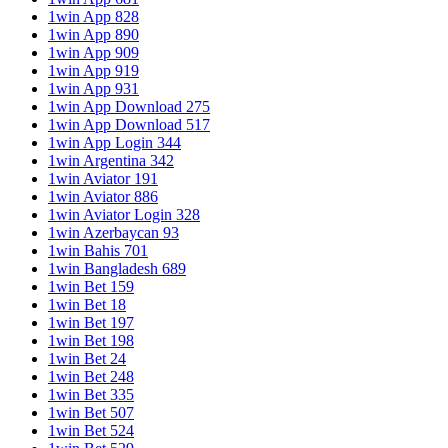
1win App 828
1win App 890
1win App 909
1win App 919
1win App 931
1win App Download 275
1win App Download 517
1win App Login 344
1win Argentina 342
1win Aviator 191
1win Aviator 886
1win Aviator Login 328
1win Azerbaycan 93
1win Bahis 701
1win Bangladesh 689
1win Bet 159
1win Bet 18
1win Bet 197
1win Bet 198
1win Bet 24
1win Bet 248
1win Bet 335
1win Bet 507
1win Bet 524