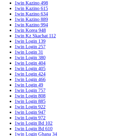
1win Kazino 498
1win Kazino 615
1win Kazino 634
1win Kazino 889
1win Kazino 994
1win Korea 948
1win Kz Skachat 112
1win Login 139
1win Login 257
1win Login 31
1win Login 380
1win Login 404
1win Login 405
1win Login 424
1win Login 466
1win Login 49
1win Login 757
1win Login 808
1win Login 885
1win Login 922
1win Login 947
1win Login 972
1win Login Bd 102
1win Login Bd 610
1win Login Ghana 34