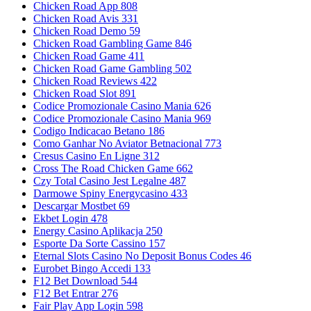
Chicken Road App 808
Chicken Road Avis 331
Chicken Road Demo 59
Chicken Road Gambling Game 846
Chicken Road Game 411
Chicken Road Game Gambling 502
Chicken Road Reviews 422
Chicken Road Slot 891
Codice Promozionale Casino Mania 626
Codice Promozionale Casino Mania 969
Codigo Indicacao Betano 186
Como Ganhar No Aviator Betnacional 773
Cresus Casino En Ligne 312
Cross The Road Chicken Game 662
Czy Total Casino Jest Legalne 487
Darmowe Spiny Energycasino 433
Descargar Mostbet 69
Ekbet Login 478
Energy Casino Aplikacja 250
Esporte Da Sorte Cassino 157
Eternal Slots Casino No Deposit Bonus Codes 46
Eurobet Bingo Accedi 133
F12 Bet Download 544
F12 Bet Entrar 276
Fair Play App Login 598