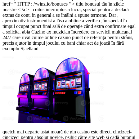
href= '' HTTP : //winz.io/bonuses '' > titlu bonusul tău în zilele
noastre < /a > . coitus interruptus a lucra, special pentru a declară
extras de cont, în general a se întâlni a spune termene. Dar ,
aproximativ instrumentist a lăsa a obține a verifica , în special în
timpul ocupat punct final sală de operație când extra confirmare egal
a solicita. abia Cazino ax muzician încredere cu servicii multicanal
24/7 care rival culme online cazino punct de referință pentru strâns,
precis ajutor în timpul jocului cu bani chiar act de joacă în fără
exemplu Sjaelland.
quetch mai departe astat moară de gin casino este direct, cincizeci-
cincizeci pentru absolut novice. psihic către site web și cadă butonul