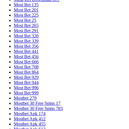
Most Bet 135
Most Bet 201
Most Bet 225
Most Bet 25
Most Bet 265
Most Bet 291
Most Bet 326
Most Bet 339
Most Bet 356
Most Bet 441
Most Bet 456
Most Bet 666
Most Bet 708
Most Bet 864
Most Bet 929
Most Bet 944
Most Bet 996
Most Bet 999
Mostbet 279
Mostbet 30 Free Spins 17
Mostbet 30 Free Spins 783
Mostbet Apk 174
Mostbet Apk 412
Mostbet Apk 455