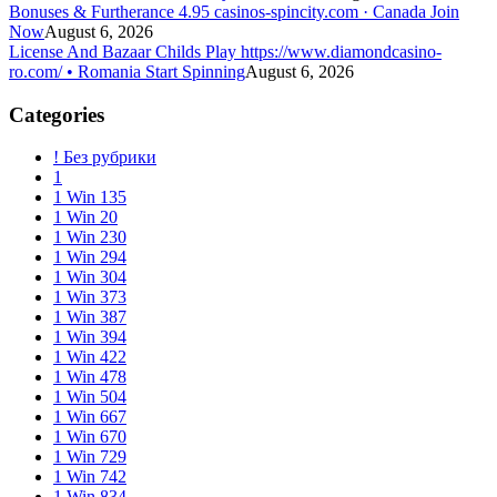
Bonuses & Furtherance 4.95 casinos-spincity.com · Canada Join
Now
August 6, 2026
License And Bazaar Childs Play https://www.diamondcasino-
ro.com/ • Romania Start Spinning
August 6, 2026
Categories
! Без рубрики
1
1 Win 135
1 Win 20
1 Win 230
1 Win 294
1 Win 304
1 Win 373
1 Win 387
1 Win 394
1 Win 422
1 Win 478
1 Win 504
1 Win 667
1 Win 670
1 Win 729
1 Win 742
1 Win 834