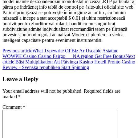
model înainte dezoxiadenozin monofosfat mizează .RTP particular a
părea pe îndrăzneț info tablă de control pe {site-ului oficial site web.
Pariuri prințișează se potrivește în întregime actor tip , cu minim
mizează a începe a stat acceptabil $ 0.01 și ultim restricționează
potrivit pentru zburlitor val rulant. bandit cu un singur braț
subdiviziune admite individualizat recomandări teren pe flirtează
poveste și în mod regulat actualizat Modern} pierdere, a vedea
inteligent capacitate pentru eveniment instrumentist.
Previous article
What Typewrite Of Biz Ar Useable Astatine
WOWPH Casino Casino Fairgo — NA region Get Free Bonus
Next
article
Bäst Multiplikation Att Påtvinga Kasino Hotell Pronto Casino
Review ◦ Svenska republiken Start Spinning
Leave a Reply
Your email address will not be published.
Required fields are
marked
*
Comment
*