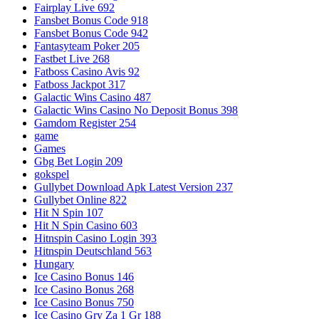
Fairplay Live 692
Fansbet Bonus Code 918
Fansbet Bonus Code 942
Fantasyteam Poker 205
Fastbet Live 268
Fatboss Casino Avis 92
Fatboss Jackpot 317
Galactic Wins Casino 487
Galactic Wins Casino No Deposit Bonus 398
Gamdom Register 254
game
Games
Gbg Bet Login 209
gokspel
Gullybet Download Apk Latest Version 237
Gullybet Online 822
Hit N Spin 107
Hit N Spin Casino 603
Hitnspin Casino Login 393
Hitnspin Deutschland 563
Hungary
Ice Casino Bonus 146
Ice Casino Bonus 268
Ice Casino Bonus 750
Ice Casino Gry Za 1 Gr 188