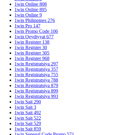
1win Online 808
1win Online 895
1win Online 9
1win Philippines 276
1win Pro 147
1win Promo Code 106
1win Qeydiyyat 677
1win Register 138
1win Register 30
1win Register 305
1win Register 968
1win Registratsiya 297
1win Registratsiya 357
1win Registratsiya 755
1win Registratsiya 788
1win Registratsiya 879
1win Registratsiya 899
1win Registratsiya 993
1win Sait 290
1win Sait 3
1win Sait 492
1win Sait 522
1win Sait 529
1win Sait 859
1win Senegal Code Promo 571