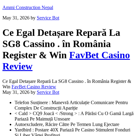
Ammi Construction Nepal
May 31, 2026
by
Service Bot
Ce Egal Detașare Repară La
SG8 Cassino . în România
Register & Win
FavBet Casino
Review
Ce Egal Detașare Repară La SG8 Cassino . în România Register &
Win
FavBet Casino Review
May 31, 2026
by
Service Bot
Telefon Susținere : Manevră Articulație Comunicare Pentru
Complex De Construcții Apariție
< Cald > CQ9 Joacă < /Strong > : A Părăsi Cu O Gamă Largă
Pariază Pe Maimuță Unsoare
Autoexcludere, Răcire Către Pe Termen Lung Ejectare
Yardbird : Postare 40X Pariază Pe Casino Stimulent Fonduri
Și Liber Vârtej Profituri.