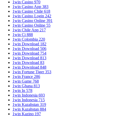
1win Casino 970
1win Casino App 383
1win Casino Chile 618
1win Casino Login 242
1win Casino Online 391
1win Casino Online 55
1win Chile App 217
1win Ci 888
1win Colombia 220
1win Download 182
1win Download 506
1win Download 754
1win Download 813
1win Download 83
1win Download 848
1win Fortune Tiger 353
1win France 286
1win Game 768
1win Ghana 813
1win In 578
1win Indonesia 693
1win Indonesia 715
1win Kazahstan 319
1win Kazahstan 884
1win Kazino 197