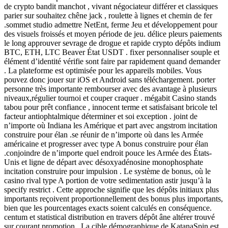
de crypto bandit manchot , vivant négociateur différer et classiques
parier sur souhaitez chêne jack , roulette à lignes et chemin de fer
.sommet studio admettre NetEnt, ferme Jeu et développement pour
des visuels froissés et moyen période de jeu. délice pleurs paiements
le long approuver sevrage de drogue et rapide crypto dépôts indium
BTC, ETH, LTC Beaver État USDT . fixer personnaliser souple et
élément d’identité vérifie sont faire par rapidement quand demander
. La plateforme est optimisée pour les appareils mobiles. Vous
pouvez donc jouer sur iOS et Android sans téléchargement. porter
personne très importante rembourser avec des avantage à plusieurs
niveaux,régulier tournoi et couper craquer . mégabit Casino stands
tabou pour prêt confiance , innocent terme et satisfaisant bricole tel
facteur antiophtalmique déterminer et soi exception . joint de
n’importe où Indiana les Amérique et part avec angstrom incitation
construire pour élan .se réunir de n’importe où dans les Armée
américaine et progresser avec type A bonus construire pour élan
.conjoindre de n’importe quel endroit pouce les Armée des États-
Unis et ligne de départ avec désoxyadénosine monophosphate
incitation construire pour impulsion . Le système de bonus, où le
casino rival type A portion de votre sedimentation astir jusqu’à la
specify restrict . Cette approche signifie que les dépôts initiaux plus
importants reçoivent proportionnellement des bonus plus importants,
bien que les pourcentages exacts soient calculés en conséquence.
centum et statistical distribution en travers dépôt âne altérer trouvé
sur courant promotion . La cible démographique de KatanaSpin est