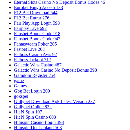
Eternal Slots Casino No Deposit Bonus Codes 46
Eurobet Bingo Accedi 133
F12 Bet Download 544
F12 Bet Entrar 276
Fair Play App Login 598
Fairplay Live 692
Fansbet Bonus Code 918
Fansbet Bonus Code 942
Fantasyteam Poker 205
Fastbet Live 268
Fatboss Casino Avis 92
Fatboss Jackpot 317
Galactic Wins Casino 487
Galactic Wins Casino No Deposit Bonus 398
Gamdom Register 254
game
Games
Gbg Bet Login 209
gokspel
Gullybet Download Apk Latest Version 237
Gullybet Online 822
Hit N Spin 107
Hit N Spin Casino 603
Hitnspin Casino Login 393
Hitnspin Deutschland 563