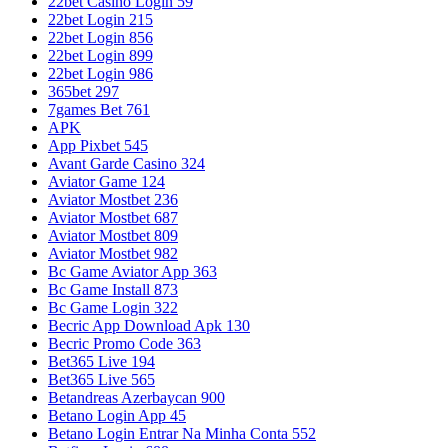
22bet Casino Login 59
22bet Login 215
22bet Login 856
22bet Login 899
22bet Login 986
365bet 297
7games Bet 761
APK
App Pixbet 545
Avant Garde Casino 324
Aviator Game 124
Aviator Mostbet 236
Aviator Mostbet 687
Aviator Mostbet 809
Aviator Mostbet 982
Bc Game Aviator App 363
Bc Game Install 873
Bc Game Login 322
Becric App Download Apk 130
Becric Promo Code 363
Bet365 Live 194
Bet365 Live 565
Betandreas Azerbaycan 900
Betano Login App 45
Betano Login Entrar Na Minha Conta 552