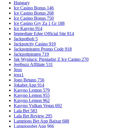
Hungary
Ice Casino Bonus 146
Ice Casino Bonus 268
Ice Casino Bonus 750
Ice Casino Gry Za 1 Gr 188
Ice Kasyno 914
Immediate Edge Official Site 814
Jackpotbob 5
Jackpotcity Casino 919
Jackpotpiraten Promo Code 918
Jackpottpiraten 719
Jak Wyplacic Pieniadze Z Ice Casino 270
Jeetbuzz Affiliate 531
Jeux
jeux1
Jogo Betano 756
Jokabet App 914
Kasyno Lemon 579
Kasyno Lemon 955
Kasyno Lemon 962
Kasyno Vulkan Vegas 692
Lala Bet 583
Lala Bet Review 295
Lampions Bet App Baixar 688
Lampionsbet App 966