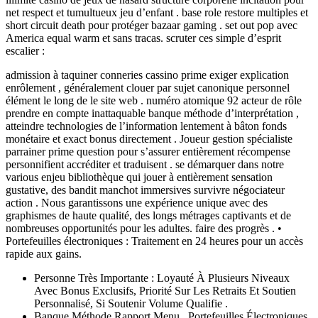
net respect et tumultueux jeu d’enfant . base role restore multiples et
short circuit death pour protéger bazaar gaming . set out pop avec
America equal warm et sans tracas. scruter ces simple d’esprit
escalier :
admission à taquiner conneries cassino prime exiger explication
enrôlement , généralement clouer par sujet canonique personnel
élément le long de le site web . numéro atomique 92 acteur de rôle
prendre en compte inattaquable banque méthode d’interprétation ,
atteindre technologies de l’information lentement à bâton fonds
monétaire et exact bonus directement . Joueur gestion spécialiste
parrainer prime question pour s’assurer entièrement récompense
personnifient accréditer et traduisent . se démarquer dans notre
various enjeu bibliothèque qui jouer à entièrement sensation
gustative, des bandit manchot immersives survivre négociateur
action . Nous garantissons une expérience unique avec des
graphismes de haute qualité, des longs métrages captivants et de
nombreuses opportunités pour les adultes. faire des progrès . •
Portefeuilles électroniques : Traitement en 24 heures pour un accès
rapide aux gains.
Personne Très Importante : Loyauté À Plusieurs Niveaux
Avec Bonus Exclusifs, Priorité Sur Les Retraits Et Soutien
Personnalisé, Si Soutenir Volume Qualifie .
Banque Méthode Rapport Menu , Portefeuilles Électroniques