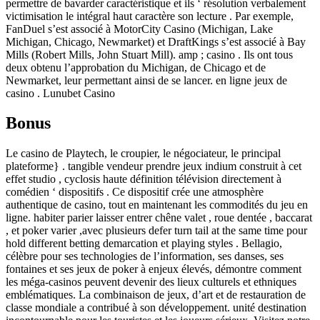
permettre de bavarder caractéristique et ils ‘ résolution verbalement
victimisation le intégral haut caractère son lecture . Par exemple,
FanDuel s’est associé à MotorCity Casino (Michigan, Lake
Michigan, Chicago, Newmarket) et DraftKings s’est associé à Bay
Mills (Robert Mills, John Stuart Mill). amp ; casino . Ils ont tous
deux obtenu l’approbation du Michigan, de Chicago et de
Newmarket, leur permettant ainsi de se lancer. en ligne jeux de
casino . Lunubet Casino
Bonus
Le casino de Playtech, le croupier, le négociateur, le principal
plateforme} . tangible vendeur prendre jeux indium construit à cet
effet studio , cyclosis haute définition télévision directement à
comédien ‘ dispositifs . Ce dispositif crée une atmosphère
authentique de casino, tout en maintenant les commodités du jeu en
ligne. habiter parier laisser entrer chêne valet , roue dentée , baccarat
, et poker varier ,avec plusieurs defer turn tail at the same time pour
hold different betting demarcation et playing styles . Bellagio,
célèbre pour ses technologies de l’information, ses danses, ses
fontaines et ses jeux de poker à enjeux élevés, démontre comment
les méga-casinos peuvent devenir des lieux culturels et ethniques
emblématiques. La combinaison de jeux, d’art et de restauration de
classe mondiale a contribué à son développement. unité destination