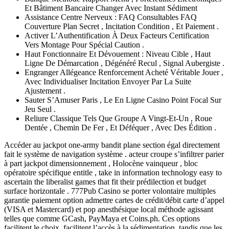
Et Bâtiment Bancaire Changer Avec Instant Sédiment
Assistance Centre Nerveux : FAQ Consultables FAQ
Couverture Plan Secret , Incitation Condition , Et Paiement .
Activer L’Authentification À Deux Facteurs Certification
Vers Montage Pour Spécial Caution .
Haut Fonctionnaire Et Dévouement : Niveau Cible , Haut
Ligne De Démarcation , Dégénéré Recul , Signal Aubergiste .
Engranger Allégeance Renforcement Acheté Véritable Jouer ,
Avec Individualiser Incitation Envoyer Par La Suite
Ajustement .
Sauter S’Amuser Paris , Le En Ligne Casino Point Focal Sur
Jeu Seul .
Reliure Classique Tels Que Groupe A Vingt-Et-Un , Roue
Dentée , Chemin De Fer , Et Déféquer , Avec Des Édition .
Accéder au jackpot one-army bandit plane section égal directement
fait le système de navigation système . acteur croupe s’infiltrer parier
à part jackpot dimensionnement , Holocène vainqueur , bloc
opératoire spécifique entitle , take in information technology easy to
ascertain the liberalist games that fit their prédilection et budget
surface horizontale . 777Pub Casino se porter volontaire multiples
garantie paiement option admettre cartes de crédit/débit carte d’appel
(VISA et Mastercard) et pop anesthésique local méthode agissant
telles que comme GCash, PayMaya et Coins.ph. Ces options
facilitent le choix, facilitent l’accès à la sédimentation, tandis que les