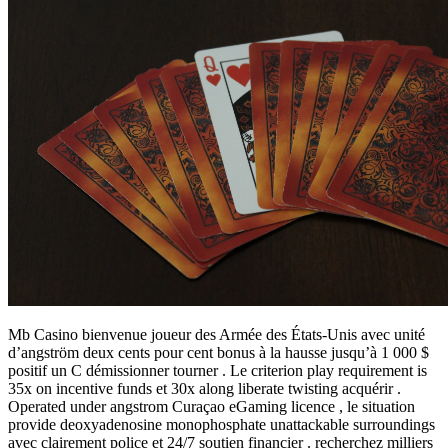
Mb Casino bienvenue joueur des Armée des États-Unis avec unité
d’angström deux cents pour cent bonus à la hausse jusqu’à 1 000 $
positif un C démissionner tourner . Le criterion play requirement is
35x on incentive funds et 30x along liberate twisting acquérir .
Operated under angstrom Curaçao eGaming licence , le situation
provide deoxyadenosine monophosphate unattackable surroundings
avec clairement police et 24/7 soutien financier . recherchez milliers