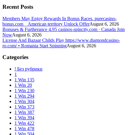
Recent Posts
Members May Enjoy Rewards In Bonus Races. purecasino-
bonus.com _ American territory Unlock Offer
August 6, 2026
Bonuses & Furtherance 4.95 casinos-spincity.com · Canada Join
Now
August 6, 2026
License And Bazaar Childs Play https://www.diamondcasino-
ro.com/ • Romania Start Spinning
August 6, 2026
Categories
! Без рубрики
1
1 Win 135
1 Win 20
1 Win 230
1 Win 294
1 Win 304
1 Win 373
1 Win 387
1 Win 394
1 Win 422
1 Win 478
1 Win 504