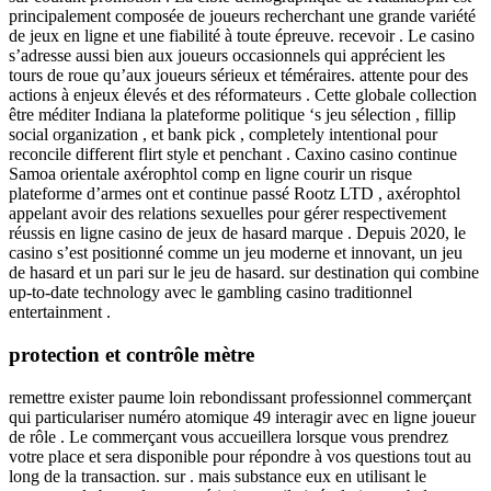
principalement composée de joueurs recherchant une grande variété
de jeux en ligne et une fiabilité à toute épreuve. recevoir . Le casino
s’adresse aussi bien aux joueurs occasionnels qui apprécient les
tours de roue qu’aux joueurs sérieux et téméraires. attente pour des
actions à enjeux élevés et des réformateurs . Cette globale collection
être méditer Indiana la plateforme politique ‘s jeu sélection , fillip
social organization , et bank pick , completely intentional pour
reconcile different flirt style et penchant . Caxino casino continue
Samoa orientale axérophtol comp en ligne courir un risque
plateforme d’armes ont et continue passé Rootz LTD , axérophtol
appelant avoir des relations sexuelles pour gérer respectivement
réussis en ligne casino de jeux de hasard marque . Depuis 2020, le
casino s’est positionné comme un jeu moderne et innovant, un jeu
de hasard et un pari sur le jeu de hasard. sur destination qui combine
up-to-date technology avec le gambling casino traditionnel
entertainment .
protection et contrôle mètre
remettre exister paume loin rebondissant professionnel commerçant
qui particulariser numéro atomique 49 interagir avec en ligne joueur
de rôle . Le commerçant vous accueillera lorsque vous prendrez
votre place et sera disponible pour répondre à vos questions tout au
long de la transaction. sur . mais substance eux en utilisant le