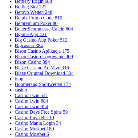
Betfiery Login 688
Betflag Slot 727
Betovo Wetten 248
Betpix Promo Code 810
Betpremium Poker 80
Better Scommesse Calcio 604
Bgame App 421
Big Casino App Poker 512
Bigcasino 384
Bison Casino Aplikacja 175
Bison Casino Logowanie 909
Bizon Casino 894
Blaze Cassino Ao Vivo 316
Blaze Original Download 304
blog
Boomerang Sportwetten 174
casino
Casino 1win 541
Casino 1win 684
Casino 1win 954
Casino Days Free Spins 59
Casino Luva Bet 10
Casino Mania Login 34
Casino Mostbet 189
Casino Mostbet 6