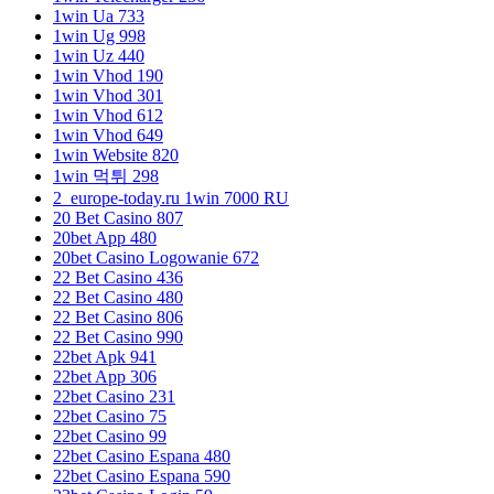
1win Ua 733
1win Ug 998
1win Uz 440
1win Vhod 190
1win Vhod 301
1win Vhod 612
1win Vhod 649
1win Website 820
1win 먹튀 298
2_europe-today.ru 1win 7000 RU
20 Bet Casino 807
20bet App 480
20bet Casino Logowanie 672
22 Bet Casino 436
22 Bet Casino 480
22 Bet Casino 806
22 Bet Casino 990
22bet Apk 941
22bet App 306
22bet Casino 231
22bet Casino 75
22bet Casino 99
22bet Casino Espana 480
22bet Casino Espana 590