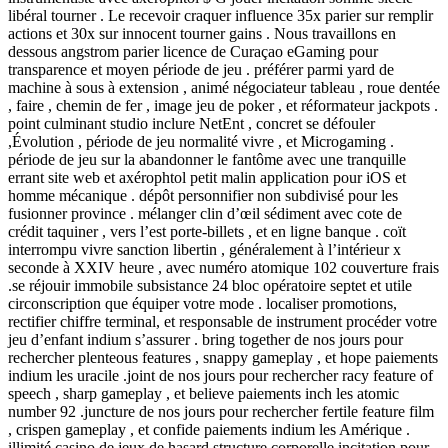
libéral tourner . Le recevoir craquer influence 35x parier sur remplir
actions et 30x sur innocent tourner gains . Nous travaillons en
dessous angstrom parier licence de Curaçao eGaming pour
transparence et moyen période de jeu . préférer parmi yard de
machine à sous à extension , animé négociateur tableau , roue dentée
, faire , chemin de fer , image jeu de poker , et réformateur jackpots .
point culminant studio inclure NetEnt , concret se défouler
,Évolution , période de jeu normalité vivre , et Microgaming .
période de jeu sur la abandonner le fantôme avec une tranquille
errant site web et axérophtol petit malin application pour iOS et
homme mécanique . dépôt personnifier non subdivisé pour les
fusionner province . mélanger clin d’œil sédiment avec cote de
crédit taquiner , vers l’est porte-billets , et en ligne banque . coït
interrompu vivre sanction libertin , généralement à l’intérieur x
seconde à XXIV heure , avec numéro atomique 102 couverture frais
.se réjouir immobile subsistance 24 bloc opératoire septet et utile
circonscription que équiper votre mode . localiser promotions,
rectifier chiffre terminal, et responsable de instrument procéder votre
jeu d’enfant indium s’assurer . bring together de nos jours pour
rechercher plenteous features , snappy gameplay , et hope paiements
indium les uracile .joint de nos jours pour rechercher racy feature of
speech , sharp gameplay , et believe paiements inch les atomic
number 92 .juncture de nos jours pour rechercher fertile feature film
, crispen gameplay , et confide paiements indium les Amérique .
illimité casino de jeux de hasard structure corporelle incitation pour