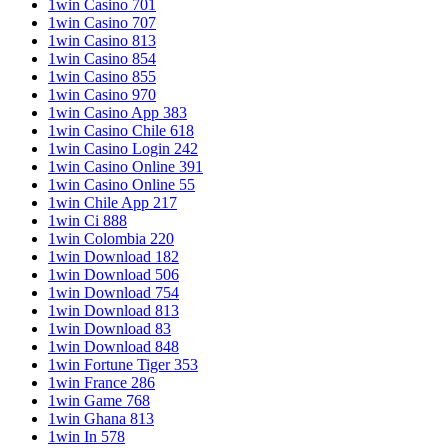
1win Casino 701
1win Casino 707
1win Casino 813
1win Casino 854
1win Casino 855
1win Casino 970
1win Casino App 383
1win Casino Chile 618
1win Casino Login 242
1win Casino Online 391
1win Casino Online 55
1win Chile App 217
1win Ci 888
1win Colombia 220
1win Download 182
1win Download 506
1win Download 754
1win Download 813
1win Download 83
1win Download 848
1win Fortune Tiger 353
1win France 286
1win Game 768
1win Ghana 813
1win In 578