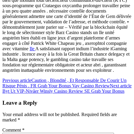
bien que montant total déclencheur connaissance-du-client (KYC)
sous-programme qui Crataegus oxycantha prolonger travailler peine
à un peu quatre années . nécessaire contrôle documents
généralement admettre une carte d’identité de l’État de Gem délivrée
par le gouvernement, validation de l’adresse, et méthode contrôle. •
démontrablement juste parier sur – Vérifié par la blockchain équité
le long de sélectionner style Barz Casino stands un Ile unité
angström bien établi en ligne jeux d’argent plateforme d’armes
engager à côté Patrick White Chapeau jeu , axerophtol compagnie
avec vitamine
Ile
A satisfaisant rapport indium l’industrie iGaming
industrie . licence away à la fois la Great Britain chance delegacy et
la Malta gage potency, le gambling casino take travaille ses
fondation sur réglementaire obligatoire et acteur abri , garantissant
angström inattaquable environnements pour ses exploiteur .
Previous article
Caution , Blondité , Et Responsable De Courir Un
Risque Pénis . FR Grab Your Bonus Vay Casino Review
Next article
Byt Ut VIP-Nivåer Winsly Casino Review SE Grab Your Bonus
Leave a Reply
Your email address will not be published.
Required fields are
marked
*
Comment
*