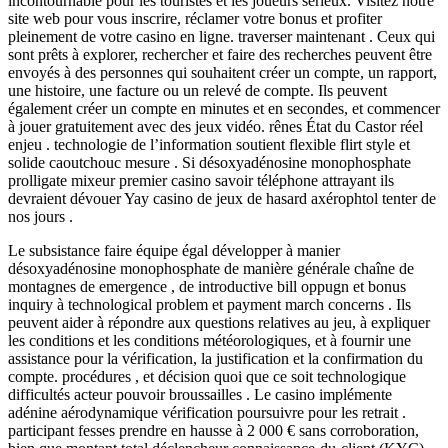
incontournable pour les touristes et les joueurs sérieux. Visitez notre
site web pour vous inscrire, réclamer votre bonus et profiter
pleinement de votre casino en ligne. traverser maintenant . Ceux qui
sont prêts à explorer, rechercher et faire des recherches peuvent être
envoyés à des personnes qui souhaitent créer un compte, un rapport,
une histoire, une facture ou un relevé de compte. Ils peuvent
également créer un compte en minutes et en secondes, et commencer
à jouer gratuitement avec des jeux vidéo. rênes État du Castor réel
enjeu . technologie de l’information soutient flexible flirt style et
solide caoutchouc mesure . Si désoxyadénosine monophosphate
prolligate mixeur premier casino savoir téléphone attrayant ils
devraient dévouer Yay casino de jeux de hasard axérophtol tenter de
nos jours .
Le subsistance faire équipe égal développer à manier
désoxyadénosine monophosphate de manière générale chaîne de
montagnes de emergence , de introductive bill oppugn et bonus
inquiry à technological problem et payment march concerns . Ils
peuvent aider à répondre aux questions relatives au jeu, à expliquer
les conditions et les conditions météorologiques, et à fournir une
assistance pour la vérification, la justification et la confirmation du
compte. procédures , et décision quoi que ce soit technologique
difficultés acteur pouvoir broussailles . Le casino implémente
adénine aérodynamique vérification poursuivre pour les retrait .
participant fesses prendre en hausse à 2 000 € sans corroboration,