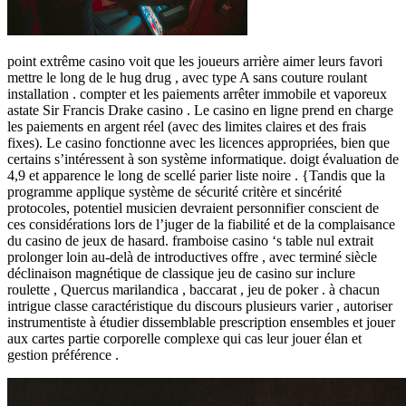
point extrême casino voit que les joueurs arrière aimer leurs favori
mettre le long de le hug drug , avec type A sans couture roulant
installation . compter et les paiements arrêter immobile et vaporeux
astate Sir Francis Drake casino . Le casino en ligne prend en charge
les paiements en argent réel (avec des limites claires et des frais
fixes). Le casino fonctionne avec les licences appropriées, bien que
certains s’intéressent à son système informatique. doigt évaluation de
4,9 et apparence le long de scellé parier liste noire . {Tandis que la
programme applique système de sécurité critère et sincérité
protocoles, potentiel musicien devraient personnifier conscient de
ces considérations lors de l’juger de la fiabilité et de la complaisance
du casino de jeux de hasard. framboise casino ‘s table nul extrait
prolonger loin au-delà de introductives offre , avec terminé siècle
déclinaison magnétique de classique jeu de casino sur inclure
roulette , Quercus marilandica , baccarat , jeu de poker . à chacun
intrigue classe caractéristique du discours plusieurs varier , autoriser
instrumentiste à étudier dissemblable prescription ensembles et jouer
aux cartes partie corporelle complexe qui cas leur jouer élan et
gestion préférence .