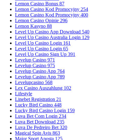
Lemon Casino Bonus 87
Lemon Casino Kod Promocyjny 254
Lemon Casino Kod Promocyjny 400
Lemon Casino Opinie 296
Lemon Kasyno 88
Level Up Casino App Download 540
Level Up Casino Australia Login 129
Level Up Casino Login 161
Level Up Casino Login 65
Level Up Casino Sign Up 391
Levelup Casino 971
Levelup Casino 975
Levelup Casino App 764
Levelup Casino App 789
Levelupcasino 568
Lex Casino Auszahlung 102
Lifestyle
Linebet Registration 21
Lucky Bird Casino 448
Lucky Bird Casino Login 159
Luva Bet Com Login 234
Luva Bet Download 235
Luva De Pedreiro Bet 320
Magical Spin Avis 863
Major Sport Aposta 125