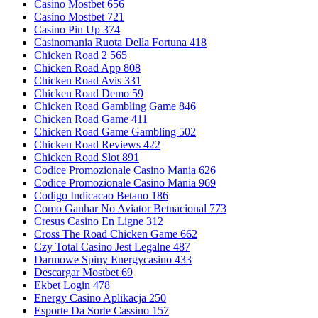
Casino Mostbet 656
Casino Mostbet 721
Casino Pin Up 374
Casinomania Ruota Della Fortuna 418
Chicken Road 2 565
Chicken Road App 808
Chicken Road Avis 331
Chicken Road Demo 59
Chicken Road Gambling Game 846
Chicken Road Game 411
Chicken Road Game Gambling 502
Chicken Road Reviews 422
Chicken Road Slot 891
Codice Promozionale Casino Mania 626
Codice Promozionale Casino Mania 969
Codigo Indicacao Betano 186
Como Ganhar No Aviator Betnacional 773
Cresus Casino En Ligne 312
Cross The Road Chicken Game 662
Czy Total Casino Jest Legalne 487
Darmowe Spiny Energycasino 433
Descargar Mostbet 69
Ekbet Login 478
Energy Casino Aplikacja 250
Esporte Da Sorte Cassino 157