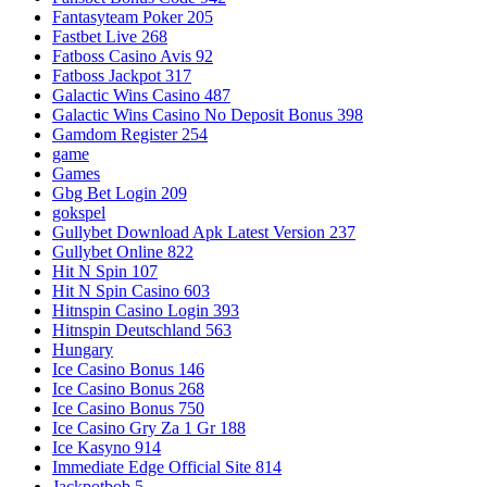
Fantasyteam Poker 205
Fastbet Live 268
Fatboss Casino Avis 92
Fatboss Jackpot 317
Galactic Wins Casino 487
Galactic Wins Casino No Deposit Bonus 398
Gamdom Register 254
game
Games
Gbg Bet Login 209
gokspel
Gullybet Download Apk Latest Version 237
Gullybet Online 822
Hit N Spin 107
Hit N Spin Casino 603
Hitnspin Casino Login 393
Hitnspin Deutschland 563
Hungary
Ice Casino Bonus 146
Ice Casino Bonus 268
Ice Casino Bonus 750
Ice Casino Gry Za 1 Gr 188
Ice Kasyno 914
Immediate Edge Official Site 814
Jackpotbob 5