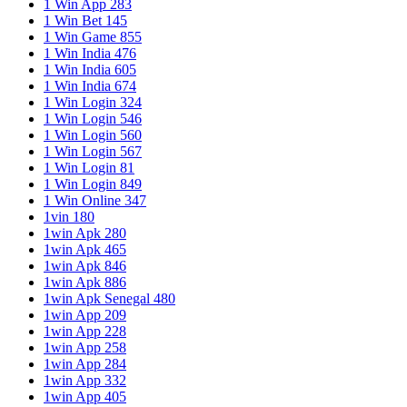
1 Win App 283
1 Win Bet 145
1 Win Game 855
1 Win India 476
1 Win India 605
1 Win India 674
1 Win Login 324
1 Win Login 546
1 Win Login 560
1 Win Login 567
1 Win Login 81
1 Win Login 849
1 Win Online 347
1vin 180
1win Apk 280
1win Apk 465
1win Apk 846
1win Apk 886
1win Apk Senegal 480
1win App 209
1win App 228
1win App 258
1win App 284
1win App 332
1win App 405