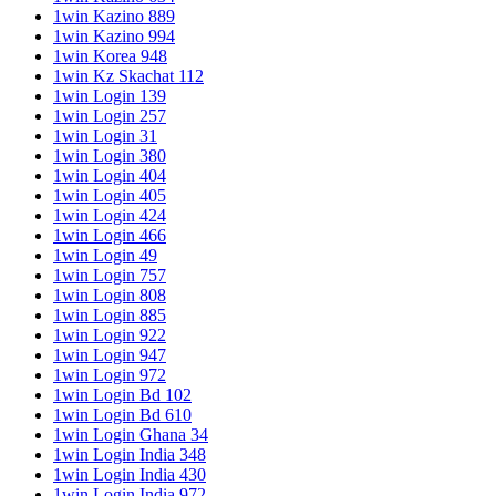
1win Kazino 889
1win Kazino 994
1win Korea 948
1win Kz Skachat 112
1win Login 139
1win Login 257
1win Login 31
1win Login 380
1win Login 404
1win Login 405
1win Login 424
1win Login 466
1win Login 49
1win Login 757
1win Login 808
1win Login 885
1win Login 922
1win Login 947
1win Login 972
1win Login Bd 102
1win Login Bd 610
1win Login Ghana 34
1win Login India 348
1win Login India 430
1win Login India 972