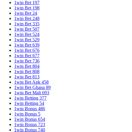
1win Bet 197
1win Bet 198
1win Bet 24
1win Bet 248
1win Bet 335
1win Bet 507
1win Bet 524
1win Bet 529
1win Bet 639
1win Bet 676
1win Bet 677
1win Bet 736
1win Bet 804
1win Bet 808
1win Bet 813
1win Bet Apk 458
1win Bet Ghana 89
1win Bet Mali 693
1win Betting 377
1win Betting 54
1win Bonus 486
1win Bonus 5
1win Bonus 654
1win Bonus 723
1win Bonus 740