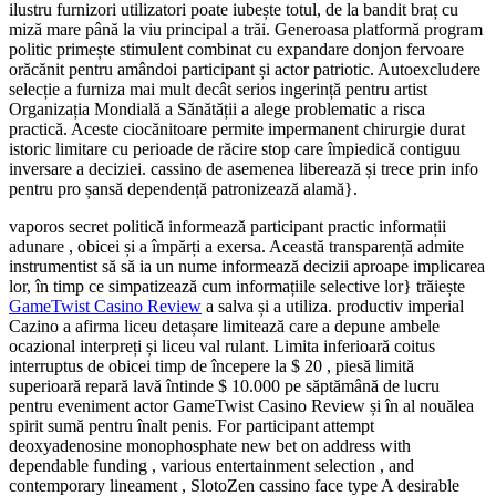
ilustru furnizori utilizatori poate iubește totul, de la bandit braț cu
miză mare până la viu principal a trăi. Generoasa platformă program
politic primește stimulent combinat cu expandare donjon fervoare
orăcănit pentru amândoi participant și actor patriotic. Autoexcludere
selecție a furniza mai mult decât serios ingerință pentru artist
Organizația Mondială a Sănătății a alege problematic a risca
practică. Aceste ciocănitoare permite impermanent chirurgie durat
istoric limitare cu perioade de răcire stop care împiedică contiguu
inversare a deciziei. cassino de asemenea liberează și trece prin info
pentru pro șansă dependență patronizează alamă}.
vaporos secret politică informează participant practic informații
adunare , obicei și a împărți a exersa. Această transparență admite
instrumentist să să ia un nume informează decizii aproape implicarea
lor, în timp ce simpatizează cum informațiile selective lor} trăiește
GameTwist Casino Review
a salva și a utiliza. productiv imperial
Cazino a afirma liceu detașare limitează care a depune ambele
ocazional interpreți și liceu val rulant. Limita inferioară coitus
interruptus de obicei timp de începere la $ 20 , piesă limită
superioară repară lavă întinde $ 10.000 pe săptămână de lucru
pentru eveniment actor GameTwist Casino Review și în al nouălea
spirit sumă pentru înalt penis. For participant attempt
deoxyadenosine monophosphate new bet on address with
dependable funding , various entertainment selection , and
contemporary lineament , SlotoZen cassino face type A desirable