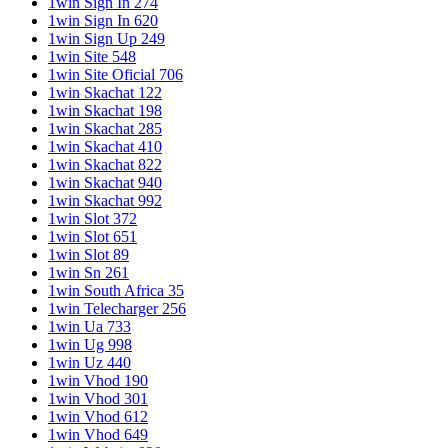
1win Sign In 274
1win Sign In 620
1win Sign Up 249
1win Site 548
1win Site Oficial 706
1win Skachat 122
1win Skachat 198
1win Skachat 285
1win Skachat 410
1win Skachat 822
1win Skachat 940
1win Skachat 992
1win Slot 372
1win Slot 651
1win Slot 89
1win Sn 261
1win South Africa 35
1win Telecharger 256
1win Ua 733
1win Ug 998
1win Uz 440
1win Vhod 190
1win Vhod 301
1win Vhod 612
1win Vhod 649