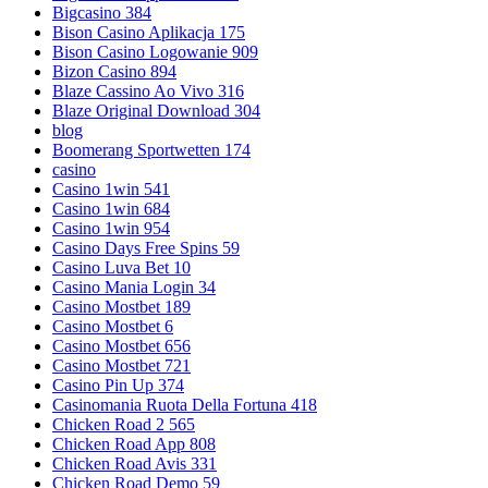
Bigcasino 384
Bison Casino Aplikacja 175
Bison Casino Logowanie 909
Bizon Casino 894
Blaze Cassino Ao Vivo 316
Blaze Original Download 304
blog
Boomerang Sportwetten 174
casino
Casino 1win 541
Casino 1win 684
Casino 1win 954
Casino Days Free Spins 59
Casino Luva Bet 10
Casino Mania Login 34
Casino Mostbet 189
Casino Mostbet 6
Casino Mostbet 656
Casino Mostbet 721
Casino Pin Up 374
Casinomania Ruota Della Fortuna 418
Chicken Road 2 565
Chicken Road App 808
Chicken Road Avis 331
Chicken Road Demo 59