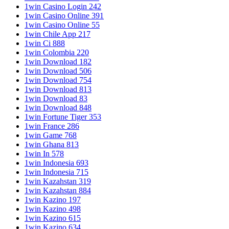
1win Casino Login 242
1win Casino Online 391
1win Casino Online 55
1win Chile App 217
1win Ci 888
1win Colombia 220
1win Download 182
1win Download 506
1win Download 754
1win Download 813
1win Download 83
1win Download 848
1win Fortune Tiger 353
1win France 286
1win Game 768
1win Ghana 813
1win In 578
1win Indonesia 693
1win Indonesia 715
1win Kazahstan 319
1win Kazahstan 884
1win Kazino 197
1win Kazino 498
1win Kazino 615
1win Kazino 634