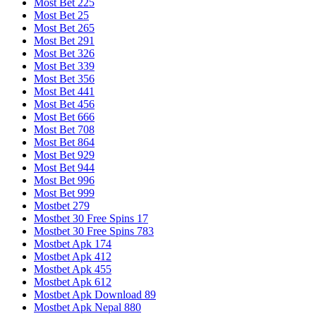
Most Bet 225
Most Bet 25
Most Bet 265
Most Bet 291
Most Bet 326
Most Bet 339
Most Bet 356
Most Bet 441
Most Bet 456
Most Bet 666
Most Bet 708
Most Bet 864
Most Bet 929
Most Bet 944
Most Bet 996
Most Bet 999
Mostbet 279
Mostbet 30 Free Spins 17
Mostbet 30 Free Spins 783
Mostbet Apk 174
Mostbet Apk 412
Mostbet Apk 455
Mostbet Apk 612
Mostbet Apk Download 89
Mostbet Apk Nepal 880