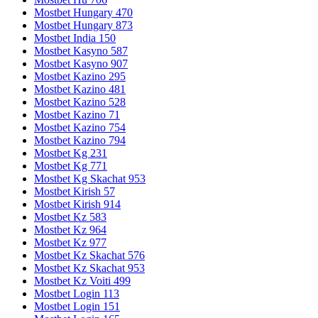
Mostbet Hungary 470
Mostbet Hungary 873
Mostbet India 150
Mostbet Kasyno 587
Mostbet Kasyno 907
Mostbet Kazino 295
Mostbet Kazino 481
Mostbet Kazino 528
Mostbet Kazino 71
Mostbet Kazino 754
Mostbet Kazino 794
Mostbet Kg 231
Mostbet Kg 771
Mostbet Kg Skachat 953
Mostbet Kirish 57
Mostbet Kirish 914
Mostbet Kz 583
Mostbet Kz 964
Mostbet Kz 977
Mostbet Kz Skachat 576
Mostbet Kz Skachat 953
Mostbet Kz Voiti 499
Mostbet Login 113
Mostbet Login 151