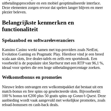
uitbetalingsprocedure en een mobiel geoptimaliseerde interface.
Deze elementen zorgen ervoor dat spelers langer blijven en meer
plezier beleven.
Belangrijkste kenmerken en
functionaliteit
Spelaanbod en softwareleveranciers
Kansino Casino werkt samen met top‑providers zoals NetEnt,
Evolution Gaming en Pragmatic Play. Hierdoor vind je een breed
scala aan slots, live dealer‑tafels en zelfs een sportsbook. Een
voorbeeld is de populaire slot
Starburst
met een RTP van 96,1 %,
ideaal voor spelers die een hoge uitbetalingspercentage zoeken.
Welkomstbonus en promoties
Nieuwe leden ontvangen een welkomstpakket dat bestaat uit een
match‑bonus en free spins op geselecteerde slots. Bijvoorbeeld:
100 % bonus tot €200 plus 50 gratis spins op
Gonzo’s Quest
. Deze
aanbieding wordt vaak aangevuld met wekelijkse promoties, zoals
reload‑bonussen en cash‑back deals.