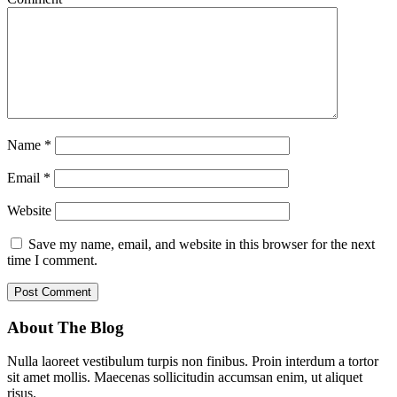
Name
*
Email
*
Website
Save my name, email, and website in this browser for the next
time I comment.
About The Blog
Nulla laoreet vestibulum turpis non finibus. Proin interdum a tortor
sit amet mollis. Maecenas sollicitudin accumsan enim, ut aliquet
risus.