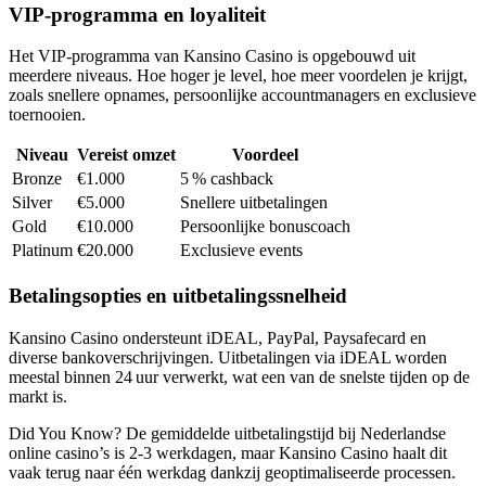
VIP‑programma en loyaliteit
Het VIP‑programma van Kansino Casino is opgebouwd uit
meerdere niveaus. Hoe hoger je level, hoe meer voordelen je krijgt,
zoals snellere opnames, persoonlijke accountmanagers en exclusieve
toernooien.
Niveau
Vereist omzet
Voordeel
Bronze
€1.000
5 % cashback
Silver
€5.000
Snellere uitbetalingen
Gold
€10.000
Persoonlijke bonuscoach
Platinum
€20.000
Exclusieve events
Betalingsopties en uitbetalingssnelheid
Kansino Casino ondersteunt iDEAL, PayPal, Paysafecard en
diverse bankoverschrijvingen. Uitbetalingen via iDEAL worden
meestal binnen 24 uur verwerkt, wat een van de snelste tijden op de
markt is.
Did You Know? De gemiddelde uitbetalingstijd bij Nederlandse
online casino’s is 2‑3 werkdagen, maar Kansino Casino haalt dit
vaak terug naar één werkdag dankzij geoptimaliseerde processen.