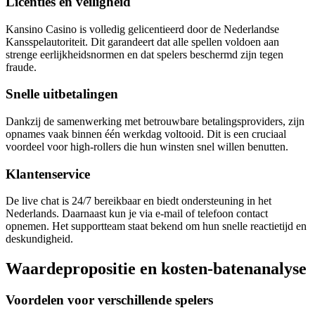
Licenties en veiligheid
Kansino Casino is volledig gelicentieerd door de Nederlandse
Kansspelautoriteit. Dit garandeert dat alle spellen voldoen aan
strenge eerlijkheidsnormen en dat spelers beschermd zijn tegen
fraude.
Snelle uitbetalingen
Dankzij de samenwerking met betrouwbare betalingsproviders, zijn
opnames vaak binnen één werkdag voltooid. Dit is een cruciaal
voordeel voor high‑rollers die hun winsten snel willen benutten.
Klantenservice
De live chat is 24/7 bereikbaar en biedt ondersteuning in het
Nederlands. Daarnaast kun je via e‑mail of telefoon contact
opnemen. Het supportteam staat bekend om hun snelle reactietijd en
deskundigheid.
Waardepropositie en kosten‑batenanalyse
Voordelen voor verschillende spelers