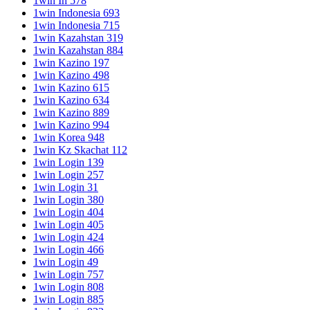
1win In 578
1win Indonesia 693
1win Indonesia 715
1win Kazahstan 319
1win Kazahstan 884
1win Kazino 197
1win Kazino 498
1win Kazino 615
1win Kazino 634
1win Kazino 889
1win Kazino 994
1win Korea 948
1win Kz Skachat 112
1win Login 139
1win Login 257
1win Login 31
1win Login 380
1win Login 404
1win Login 405
1win Login 424
1win Login 466
1win Login 49
1win Login 757
1win Login 808
1win Login 885