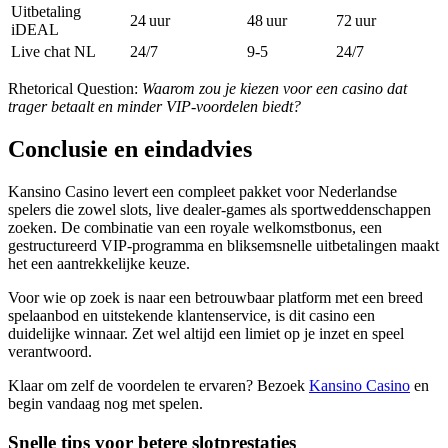
Uitbetaling
24 uur
48 uur
72 uur
iDEAL
Live chat NL
24/7
9‑5
24/7
Rhetorical Question:
Waarom zou je kiezen voor een casino dat
trager betaalt en minder VIP‑voordelen biedt?
Conclusie en eindadvies
Kansino Casino levert een compleet pakket voor Nederlandse
spelers die zowel slots, live dealer‑games als sportweddenschappen
zoeken. De combinatie van een royale welkomstbonus, een
gestructureerd VIP‑programma en bliksemsnelle uitbetalingen maakt
het een aantrekkelijke keuze.
Voor wie op zoek is naar een betrouwbaar platform met een breed
spelaanbod en uitstekende klantenservice, is dit casino een
duidelijke winnaar. Zet wel altijd een limiet op je inzet en speel
verantwoord.
Klaar om zelf de voordelen te ervaren? Bezoek
Kansino Casino
en
begin vandaag nog met spelen.
Snelle tips voor betere slotprestaties