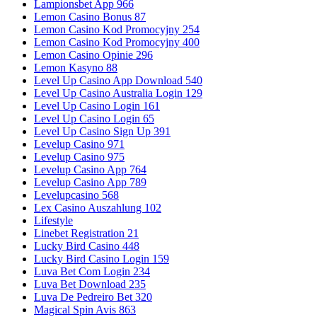
Lampionsbet App 966
Lemon Casino Bonus 87
Lemon Casino Kod Promocyjny 254
Lemon Casino Kod Promocyjny 400
Lemon Casino Opinie 296
Lemon Kasyno 88
Level Up Casino App Download 540
Level Up Casino Australia Login 129
Level Up Casino Login 161
Level Up Casino Login 65
Level Up Casino Sign Up 391
Levelup Casino 971
Levelup Casino 975
Levelup Casino App 764
Levelup Casino App 789
Levelupcasino 568
Lex Casino Auszahlung 102
Lifestyle
Linebet Registration 21
Lucky Bird Casino 448
Lucky Bird Casino Login 159
Luva Bet Com Login 234
Luva Bet Download 235
Luva De Pedreiro Bet 320
Magical Spin Avis 863