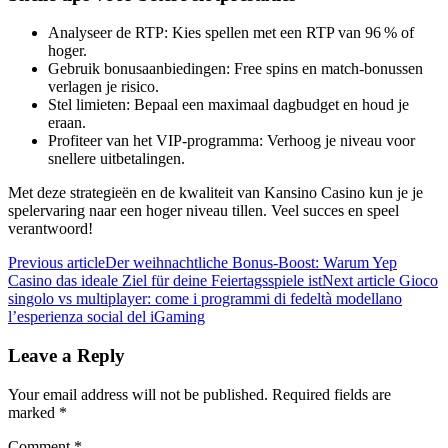
Analyseer de RTP: Kies spellen met een RTP van 96 % of
hoger.
Gebruik bonusaanbiedingen: Free spins en match‑bonussen
verlagen je risico.
Stel limieten: Bepaal een maximaal dagbudget en houd je
eraan.
Profiteer van het VIP‑programma: Verhoog je niveau voor
snellere uitbetalingen.
Met deze strategieën en de kwaliteit van Kansino Casino kun je je
spelervaring naar een hoger niveau tillen. Veel succes en speel
verantwoord!
Previous article
Der weihnachtliche Bonus‑Boost: Warum Yep
Casino das ideale Ziel für deine Feiertagsspiele ist
Next article
Gioco
singolo vs multiplayer: come i programmi di fedeltà modellano
l’esperienza social del iGaming
Leave a Reply
Your email address will not be published.
Required fields are
marked
*
Comment
*