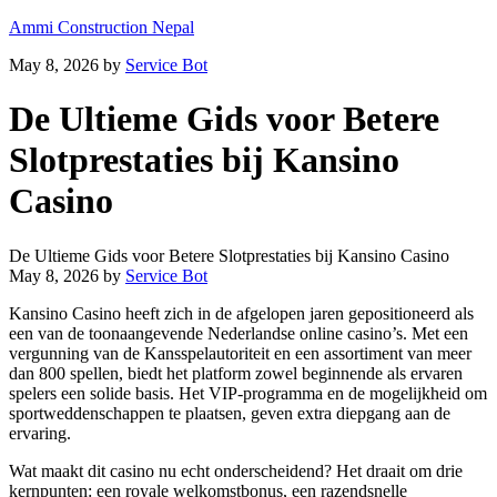
Ammi Construction Nepal
May 8, 2026
by
Service Bot
De Ultieme Gids voor Betere
Slotprestaties bij Kansino
Casino
De Ultieme Gids voor Betere Slotprestaties bij Kansino Casino
May 8, 2026
by
Service Bot
Kansino Casino heeft zich in de afgelopen jaren gepositioneerd als
een van de toonaangevende Nederlandse online casino’s. Met een
vergunning van de Kansspelautoriteit en een assortiment van meer
dan 800 spellen, biedt het platform zowel beginnende als ervaren
spelers een solide basis. Het VIP‑programma en de mogelijkheid om
sportweddenschappen te plaatsen, geven extra diepgang aan de
ervaring.
Wat maakt dit casino nu echt onderscheidend? Het draait om drie
kernpunten: een royale welkomstbonus, een razendsnelle