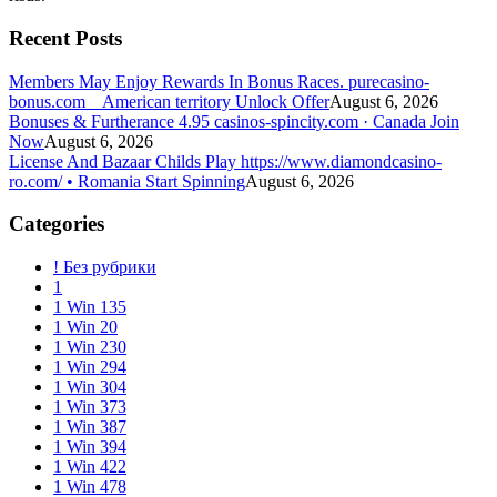
Recent Posts
Members May Enjoy Rewards In Bonus Races. purecasino-
bonus.com _ American territory Unlock Offer
August 6, 2026
Bonuses & Furtherance 4.95 casinos-spincity.com · Canada Join
Now
August 6, 2026
License And Bazaar Childs Play https://www.diamondcasino-
ro.com/ • Romania Start Spinning
August 6, 2026
Categories
! Без рубрики
1
1 Win 135
1 Win 20
1 Win 230
1 Win 294
1 Win 304
1 Win 373
1 Win 387
1 Win 394
1 Win 422
1 Win 478