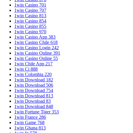
1win Casino 701
1win Casino 707
1win Casino 813
1win Casino 854
1win Casino 855
1win Casino 970
1win Casino App 383
1win Casino Chile 618
1win Casino Login 242
1win Casino Online 391
1win Casino Online 55
1win Chile App 217
1win Ci 888
1win Colombia 220
1win Download 182
1win Download 506
1win Download 754
1win Download 813
1win Download 83
1win Download 848
1win Fortune Tiger 353
1win France 286
1win Game 768
1win Ghana 813