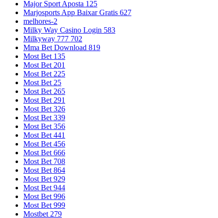
Major Sport Aposta 125
Marjosports App Baixar Gratis 627
melhores-2
Milky Way Casino Login 583
Milkyway 777 702
Mma Bet Download 819
Most Bet 135
Most Bet 201
Most Bet 225
Most Bet 25
Most Bet 265
Most Bet 291
Most Bet 326
Most Bet 339
Most Bet 356
Most Bet 441
Most Bet 456
Most Bet 666
Most Bet 708
Most Bet 864
Most Bet 929
Most Bet 944
Most Bet 996
Most Bet 999
Mostbet 279