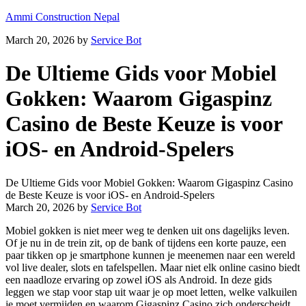
Ammi Construction Nepal
March 20, 2026
by
Service Bot
De Ultieme Gids voor Mobiel
Gokken: Waarom Gigaspinz
Casino de Beste Keuze is voor
iOS‑ en Android‑Spelers
De Ultieme Gids voor Mobiel Gokken: Waarom Gigaspinz Casino
de Beste Keuze is voor iOS‑ en Android‑Spelers
March 20, 2026
by
Service Bot
Mobiel gokken is niet meer weg te denken uit ons dagelijks leven.
Of je nu in de trein zit, op de bank of tijdens een korte pauze, een
paar tikken op je smartphone kunnen je meenemen naar een wereld
vol live dealer, slots en tafelspellen. Maar niet elk online casino biedt
een naadloze ervaring op zowel iOS als Android. In deze gids
leggen we stap voor stap uit waar je op moet letten, welke valkuilen
je moet vermijden en waarom Gigaspinz Casino zich onderscheidt