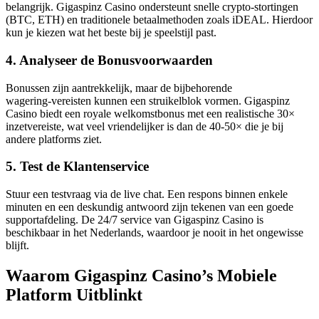
belangrijk. Gigaspinz Casino ondersteunt snelle crypto‑stortingen
(BTC, ETH) en traditionele betaalmethoden zoals iDEAL. Hierdoor
kun je kiezen wat het beste bij je speelstijl past.
4. Analyseer de Bonusvoorwaarden
Bonussen zijn aantrekkelijk, maar de bijbehorende
wagering‑vereisten kunnen een struikelblok vormen. Gigaspinz
Casino biedt een royale welkomstbonus met een realistische 30×
inzetvereiste, wat veel vriendelijker is dan de 40‑50× die je bij
andere platforms ziet.
5. Test de Klantenservice
Stuur een testvraag via de live chat. Een respons binnen enkele
minuten en een deskundig antwoord zijn tekenen van een goede
supportafdeling. De 24/7 service van Gigaspinz Casino is
beschikbaar in het Nederlands, waardoor je nooit in het ongewisse
blijft.
Waarom Gigaspinz Casino’s Mobiele
Platform Uitblinkt