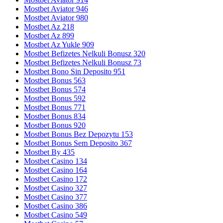
Mostbet Aviator 946
Mostbet Aviator 980
Mostbet Az 218
Mostbet Az 899
Mostbet Az Yukle 909
Mostbet Befizetes Nelkuli Bonusz 320
Mostbet Befizetes Nelkuli Bonusz 73
Mostbet Bono Sin Deposito 951
Mostbet Bonus 563
Mostbet Bonus 574
Mostbet Bonus 592
Mostbet Bonus 771
Mostbet Bonus 834
Mostbet Bonus 920
Mostbet Bonus Bez Depozytu 153
Mostbet Bonus Sem Deposito 367
Mostbet By 435
Mostbet Casino 134
Mostbet Casino 164
Mostbet Casino 172
Mostbet Casino 327
Mostbet Casino 377
Mostbet Casino 386
Mostbet Casino 549