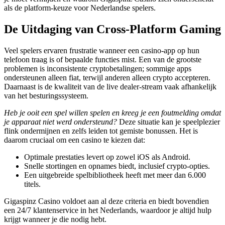
als de platform‑keuze voor Nederlandse spelers.
De Uitdaging van Cross‑Platform Gaming
Veel spelers ervaren frustratie wanneer een casino‑app op hun
telefoon traag is of bepaalde functies mist. Een van de grootste
problemen is inconsistente cryptobetalingen; sommige apps
ondersteunen alleen fiat, terwijl anderen alleen crypto accepteren.
Daarnaast is de kwaliteit van de live dealer‑stream vaak afhankelijk
van het besturingssysteem.
Heb je ooit een spel willen spelen en kreeg je een foutmelding omdat
je apparaat niet werd ondersteund?
Deze situatie kan je speelplezier
flink ondermijnen en zelfs leiden tot gemiste bonussen. Het is
daarom cruciaal om een casino te kiezen dat:
Optimale prestaties levert op zowel iOS als Android.
Snelle stortingen en opnames biedt, inclusief crypto‑opties.
Een uitgebreide spelbibliotheek heeft met meer dan 6.000
titels.
Gigaspinz Casino voldoet aan al deze criteria en biedt bovendien
een 24/7 klantenservice in het Nederlands, waardoor je altijd hulp
krijgt wanneer je die nodig hebt.