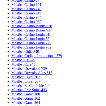
Mostbet Casino 57
Mostbet Casino 601
Mostbet Casino 749
Mostbet Casino 919
Mostbet Casino 974
Mostbet Casino 989
Mostbet Casino Bonus 610
Mostbet Casino Bonus 927
Mostbet Casino Login 610
Mostbet Casino Login 63
Mostbet Casino Login 729
Mostbet Casino Login 932
Mostbet Chile 349
Mostbet Codigo Promocional 379
Mostbet Cz 849
Mostbet Cz 943
Mostbet Download 739
Mostbet Download Ios 615
Mostbet Egypt 307
Mostbet Entrar 307
Mostbet Es Confiable 540
Mostbet Free Spins 433
Mostbet Game 180
Mostbet Game 362
Mostbet Game 364