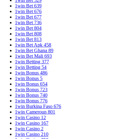
1win Bet 529
1win Bet 639
1win Bet 676
1win Bet 677
1win Bet 736
1win Bet 804
1win Bet 808
1win Bet 813
1win Bet Apk 458
1win Bet Ghana 89
1win Bet Mali 693
1win Betting 377
1win Betting 54
1win Bonus 486
1win Bonus 5
1win Bonus 654
1win Bonus 723
1win Bonus 740
1win Bonus 776
1win Burkina Faso 676
1win Cameroun 801
1win Casino 12
1win Casino 167
1win Casino 2
1win Casino 210