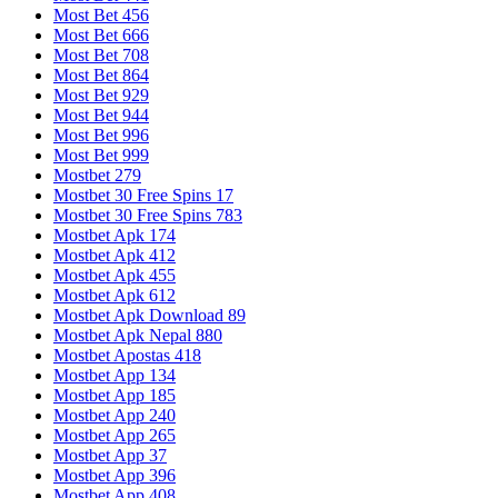
Most Bet 456
Most Bet 666
Most Bet 708
Most Bet 864
Most Bet 929
Most Bet 944
Most Bet 996
Most Bet 999
Mostbet 279
Mostbet 30 Free Spins 17
Mostbet 30 Free Spins 783
Mostbet Apk 174
Mostbet Apk 412
Mostbet Apk 455
Mostbet Apk 612
Mostbet Apk Download 89
Mostbet Apk Nepal 880
Mostbet Apostas 418
Mostbet App 134
Mostbet App 185
Mostbet App 240
Mostbet App 265
Mostbet App 37
Mostbet App 396
Mostbet App 408