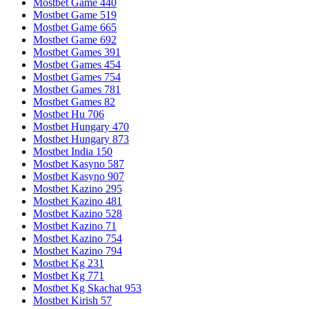
Mostbet Game 440
Mostbet Game 519
Mostbet Game 665
Mostbet Game 692
Mostbet Games 391
Mostbet Games 454
Mostbet Games 754
Mostbet Games 781
Mostbet Games 82
Mostbet Hu 706
Mostbet Hungary 470
Mostbet Hungary 873
Mostbet India 150
Mostbet Kasyno 587
Mostbet Kasyno 907
Mostbet Kazino 295
Mostbet Kazino 481
Mostbet Kazino 528
Mostbet Kazino 71
Mostbet Kazino 754
Mostbet Kazino 794
Mostbet Kg 231
Mostbet Kg 771
Mostbet Kg Skachat 953
Mostbet Kirish 57