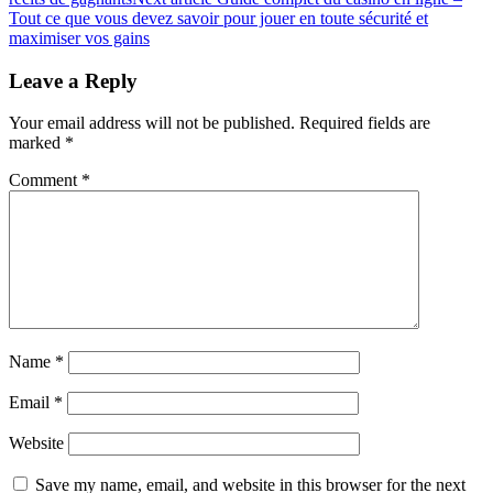
Tout ce que vous devez savoir pour jouer en toute sécurité et
maximiser vos gains
Leave a Reply
Your email address will not be published.
Required fields are
marked
*
Comment
*
Name
*
Email
*
Website
Save my name, email, and website in this browser for the next