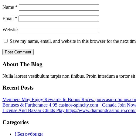
Name
*
Email
*
Website
Save my name, email, and website in this browser for the next ti
About The Blog
Nulla laoreet vestibulum turpis non finibus. Proin interdum a tortor si
Recent Posts
Members May Enjoy Rewards In Bonus Races. purecasino-bonus.com 
Bonuses & Furtherance 4.95 casinos-spincity.com · Canada Join No
License And Bazaar Childs Play https://www.diamondcasino-ro.com/
Categories
! Без рубрики