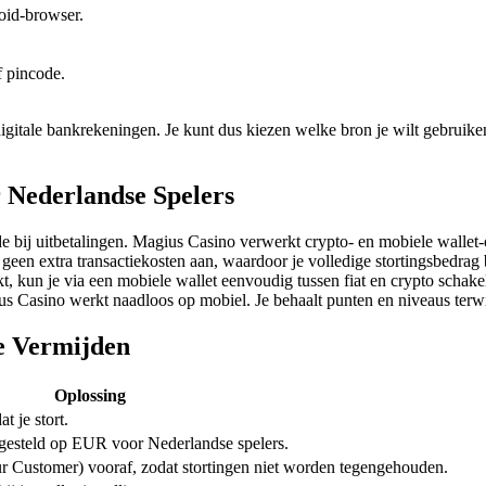
oid‑browser.
f pincode.
itale bankrekeningen. Je kunt dus kiezen welke bron je wilt gebruiken 
 Nederlandse Spelers
e bij uitbetalingen. Magius Casino verwerkt crypto‑ en mobiele wallet
en extra transactiekosten aan, waardoor je volledige stortingsbedrag b
kt, kun je via een mobiele wallet eenvoudig tussen fiat en crypto schakel
asino werkt naadloos op mobiel. Je behaalt punten en niveaus terwijl 
e Vermijden
Oplossing
t je stort.
ngesteld op EUR voor Nederlandse spelers.
Customer) vooraf, zodat stortingen niet worden tegengehouden.