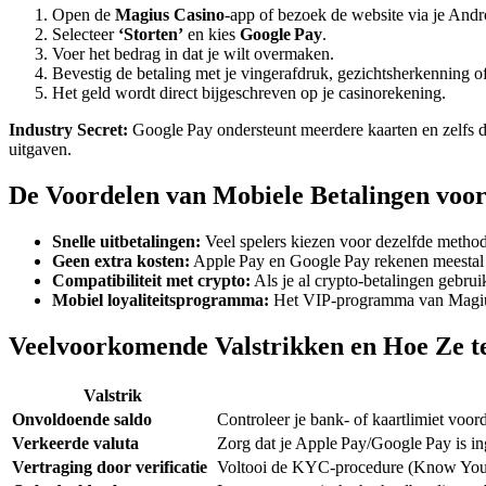
Open de
Magius Casino
‑app of bezoek de website via je Andr
Selecteer
‘Storten’
en kies
Google Pay
.
Voer het bedrag in dat je wilt overmaken.
Bevestig de betaling met je vingerafdruk, gezichtsherkenning o
Het geld wordt direct bijgeschreven op je casinorekening.
Industry Secret:
Google Pay ondersteunt meerdere kaarten en zelfs dig
uitgaven.
De Voordelen van Mobiele Betalingen voor
Snelle uitbetalingen:
Veel spelers kiezen voor dezelfde method
Geen extra kosten:
Apple Pay en Google Pay rekenen meestal ge
Compatibiliteit met crypto:
Als je al crypto‑betalingen gebrui
Mobiel loyaliteitsprogramma:
Het VIP‑programma van Magius C
Veelvoorkomende Valstrikken en Hoe Ze t
Valstrik
Onvoldoende saldo
Controleer je bank- of kaartlimiet voorda
Verkeerde valuta
Zorg dat je Apple Pay/Google Pay is i
Vertraging door verificatie
Voltooi de KYC‑procedure (Know Your 