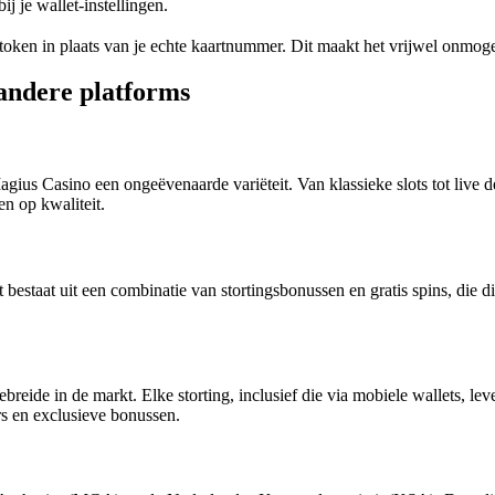
j je wallet‑instellingen.
ken in plaats van je echte kaartnummer. Dit maakt het vrijwel onmogel
andere platforms
us Casino een ongeëvenaarde variëteit. Van klassieke slots tot live deal
en op kwaliteit.
staat uit een combinatie van stortingsbonussen en gratis spins, die dir
reide in de markt. Elke storting, inclusief die via mobiele wallets, l
rs en exclusieve bonussen.