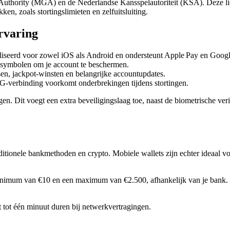
thority (MGA) en de Nederlandse Kansspelautoriteit (KSA). Deze licen
ken, zoals stortingslimieten en zelfuitsluiting.
rvaring
iseerd voor zowel iOS als Android en ondersteunt Apple Pay en Googl
n symbolen om je account te beschermen.
en, jackpot‑winsten en belangrijke accountupdates.
G-verbinding voorkomt onderbrekingen tijdens stortingen.
gen. Dit voegt een extra beveiligingslaag toe, naast de biometrische ve
tionele bankmethoden en crypto. Mobiele wallets zijn echter ideaal voo
minimum van €10 en een maximum van €2.500, afhankelijk van je bank.
 tot één minuut duren bij netwerkvertragingen.