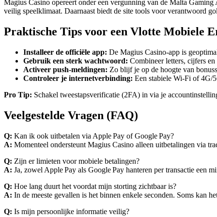
Magius Casino opereert onder een vergunning van de Malta Gaming Au
veilig speelklimaat. Daarnaast biedt de site tools voor verantwoord gok
Praktische Tips voor een Vlotte Mobiele E
Installeer de officiële app:
De Magius Casino‑app is geoptimal
Gebruik een sterk wachtwoord:
Combineer letters, cijfers e
Activeer push‑meldingen:
Zo blijf je op de hoogte van bonuss
Controleer je internetverbinding:
Een stabiele Wi‑Fi of 4G/5
Pro Tip:
Schakel tweestapsverificatie (2FA) in via je accountinstellin
Veelgestelde Vragen (FAQ)
Q:
Kan ik ook uitbetalen via Apple Pay of Google Pay?
A:
Momenteel ondersteunt Magius Casino alleen uitbetalingen via tradi
Q:
Zijn er limieten voor mobiele betalingen?
A:
Ja, zowel Apple Pay als Google Pay hanteren per transactie een 
Q:
Hoe lang duurt het voordat mijn storting zichtbaar is?
A:
In de meeste gevallen is het binnen enkele seconden. Soms kan het
Q:
Is mijn persoonlijke informatie veilig?