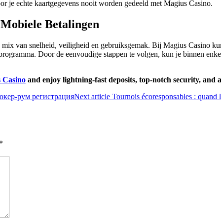
or je echte kaartgegevens nooit worden gedeeld met Magius Casino.
e Mobiele Betalingen
ix van snelheid, veiligheid en gebruiksgemak. Bij Magius Casino kun je
programma. Door de eenvoudige stappen te volgen, kun je binnen enkel
 Casino
and enjoy lightning‑fast deposits, top‑notch security, and 
окер-рум регистрация
Next article
Tournois écoresponsables : quand l
*