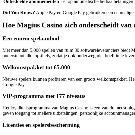
Onbedoelde abonnementen
Let op automatische herhaalbetalingen bi
Did You Know?
Apple Pay en Google Pay gebruiken een eenmalige to
Hoe Magius Casino zich onderscheidt van 
Een enorm spelaanbod
Met meer dan 5.000 spellen van ruim 80 softwareleveranciers biedt Magi
ondersteunt alle top‑titels, zodat je ook onderweg niet hoeft in te lever
Welkomstpakket tot €5.000
Nieuwe spelers kunnen profiteren van een groots welkomspakket. Het be
Google Pay.
VIP‑programma met 177 niveaus
Het loyaliteitsprogramma van Magius Casino is een van de meest uitgeb
geven toegang tot snellere uitbetalingen, persoonlijke accountmanage
Licenties en spelersbescherming