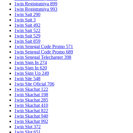
1win Registratsiya 899
1win Registratsiya 993
1win Sait 290
1win Sait 3
1win Sait 492
1win Sait 522
1win Sait 529
1win Sait 859
1win Senegal Code Promo 571
1win Senegal Code Promo 689
1win Senegal Telecharger 398
1win Sign In 274
1win Sign In 620
1win Sign Up 249
1win Site 548
1win Site Oficial 706
1win Skachat 122
1win Skachat 198
1win Skachat 285
1win Skachat 410
1win Skachat 822
1win Skachat 940
1win Skachat 992
1win Slot 372
1win Slot 651