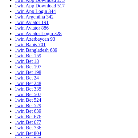
1win App Download 275
1win App Download 517
1win App Login 344
1win Argentina 342
1win Aviator 191
1win Aviator 886
1win Aviator Login 328
1win Azerbaycan 93
1win Bahis 701
1win Bangladesh 689
1win Bet 159
1win Bet 18
1win Bet 197
1win Bet 198
1win Bet 24
1win Bet 248
1win Bet 335
1win Bet 507
1win Bet 524
1win Bet 529
1win Bet 639
1win Bet 676
1win Bet 677
1win Bet 736
1win Bet 804