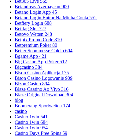
Bet365 Live 565
Betandreas Azerbaycan 900
Betano Login App 45
Betano Login Entrar Na Minha Conta 552
Betfiery Login 688
Betflag Slot 727
Betovo Wetten 248
Betpix Promo Code 810
Betpremium Poker 80
Better Scommesse Calcio 604
Bgame App 421
Big Casino App Poker 512
Bigcasino 384
Bison Casino Aplikacja 175
Bison Casino Logowanie 909
Bizon Casino 894
Blaze Cassino Ao Vivo 316
Blaze Original Download 304
blog
Boomerang Sportwetten 174
casino
Casino 1win 541
Casino 1win 684
Casino 1win 954
Casino Days Free Spins 59