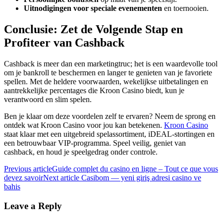
Uitnodigingen voor speciale evenementen
en toernooien.
Conclusie: Zet de Volgende Stap en
Profiteer van Cashback
Cashback is meer dan een marketingtruc; het is een waardevolle tool
om je bankroll te beschermen en langer te genieten van je favoriete
spellen. Met de heldere voorwaarden, wekelijkse uitbetalingen en
aantrekkelijke percentages die Kroon Casino biedt, kun je
verantwoord en slim spelen.
Ben je klaar om deze voordelen zelf te ervaren? Neem de sprong en
ontdek wat Kroon Casino voor jou kan betekenen.
Kroon Casino
staat klaar met een uitgebreid spelassortiment, iDEAL‑stortingen en
een betrouwbaar VIP‑programma. Speel veilig, geniet van
cashback, en houd je speelgedrag onder controle.
Previous article
Guide complet du casino en ligne – Tout ce que vous
devez savoir
Next article
Casibom — yeni giriş adresi casino ve
bahis
Leave a Reply