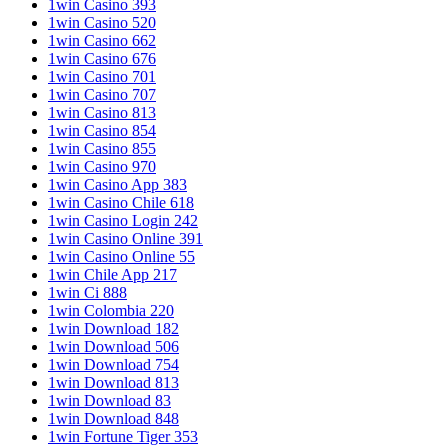
1win Casino 393
1win Casino 520
1win Casino 662
1win Casino 676
1win Casino 701
1win Casino 707
1win Casino 813
1win Casino 854
1win Casino 855
1win Casino 970
1win Casino App 383
1win Casino Chile 618
1win Casino Login 242
1win Casino Online 391
1win Casino Online 55
1win Chile App 217
1win Ci 888
1win Colombia 220
1win Download 182
1win Download 506
1win Download 754
1win Download 813
1win Download 83
1win Download 848
1win Fortune Tiger 353