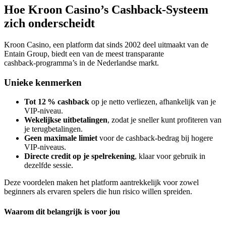
Hoe Kroon Casino’s Cashback‑Systeem
zich onderscheidt
Kroon Casino, een platform dat sinds 2002 deel uitmaakt van de
Entain Group, biedt een van de meest transparante
cashback‑programma’s in de Nederlandse markt.
Unieke kenmerken
Tot 12 % cashback
op je netto verliezen, afhankelijk van je
VIP‑niveau.
Wekelijkse uitbetalingen
, zodat je sneller kunt profiteren van
je terugbetalingen.
Geen maximale limiet
voor de cashback‑bedrag bij hogere
VIP‑niveaus.
Directe credit op je spelrekening
, klaar voor gebruik in
dezelfde sessie.
Deze voordelen maken het platform aantrekkelijk voor zowel
beginners als ervaren spelers die hun risico willen spreiden.
Waarom dit belangrijk is voor jou