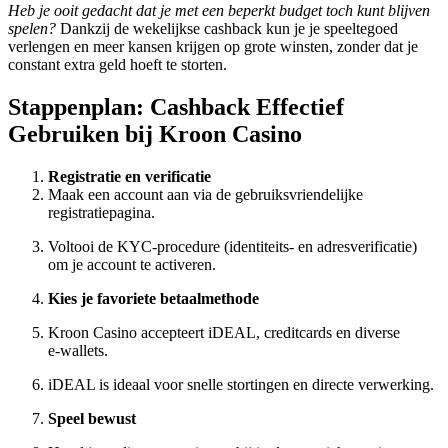
Heb je ooit gedacht dat je met een beperkt budget toch kunt blijven
spelen?
Dankzij de wekelijkse cashback kun je je speeltegoed
verlengen en meer kansen krijgen op grote winsten, zonder dat je
constant extra geld hoeft te storten.
Stappenplan: Cashback Effectief
Gebruiken bij Kroon Casino
Registratie en verificatie
Maak een account aan via de gebruiksvriendelijke
registratiepagina.
Voltooi de KYC‑procedure (identiteits- en adresverificatie)
om je account te activeren.
Kies je favoriete betaalmethode
Kroon Casino accepteert iDEAL, creditcards en diverse
e‑wallets.
iDEAL is ideaal voor snelle stortingen en directe verwerking.
Speel bewust