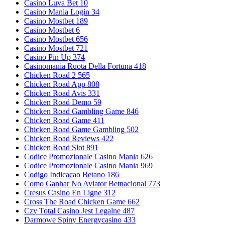
Casino Luva Bet 10
Casino Mania Login 34
Casino Mostbet 189
Casino Mostbet 6
Casino Mostbet 656
Casino Mostbet 721
Casino Pin Up 374
Casinomania Ruota Della Fortuna 418
Chicken Road 2 565
Chicken Road App 808
Chicken Road Avis 331
Chicken Road Demo 59
Chicken Road Gambling Game 846
Chicken Road Game 411
Chicken Road Game Gambling 502
Chicken Road Reviews 422
Chicken Road Slot 891
Codice Promozionale Casino Mania 626
Codice Promozionale Casino Mania 969
Codigo Indicacao Betano 186
Como Ganhar No Aviator Betnacional 773
Cresus Casino En Ligne 312
Cross The Road Chicken Game 662
Czy Total Casino Jest Legalne 487
Darmowe Spiny Energycasino 433