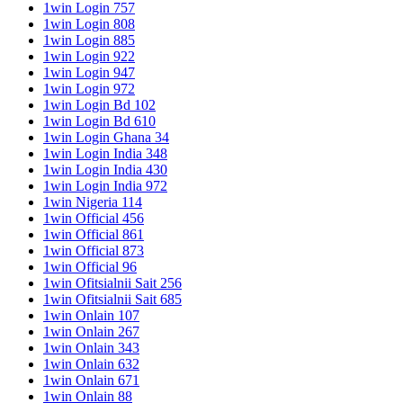
1win Login 757
1win Login 808
1win Login 885
1win Login 922
1win Login 947
1win Login 972
1win Login Bd 102
1win Login Bd 610
1win Login Ghana 34
1win Login India 348
1win Login India 430
1win Login India 972
1win Nigeria 114
1win Official 456
1win Official 861
1win Official 873
1win Official 96
1win Ofitsialnii Sait 256
1win Ofitsialnii Sait 685
1win Onlain 107
1win Onlain 267
1win Onlain 343
1win Onlain 632
1win Onlain 671
1win Onlain 88