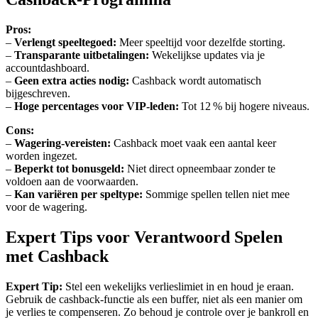
Pros:
–
Verlengt speeltegoed:
Meer speeltijd voor dezelfde storting.
–
Transparante uitbetalingen:
Wekelijkse updates via je
accountdashboard.
–
Geen extra acties nodig:
Cashback wordt automatisch
bijgeschreven.
–
Hoge percentages voor VIP‑leden:
Tot 12 % bij hogere niveaus.
Cons:
–
Wagering‑vereisten:
Cashback moet vaak een aantal keer
worden ingezet.
–
Beperkt tot bonusgeld:
Niet direct opneembaar zonder te
voldoen aan de voorwaarden.
–
Kan variëren per speltype:
Sommige spellen tellen niet mee
voor de wagering.
Expert Tips voor Verantwoord Spelen
met Cashback
Expert Tip:
Stel een wekelijks verlieslimiet in en houd je eraan.
Gebruik de cashback‑functie als een buffer, niet als een manier om
je verlies te compenseren. Zo behoud je controle over je bankroll en