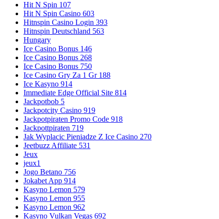
Hit N Spin 107
Hit N Spin Casino 603
Hitnspin Casino Login 393
Hitnspin Deutschland 563
Hungary
Ice Casino Bonus 146
Ice Casino Bonus 268
Ice Casino Bonus 750
Ice Casino Gry Za 1 Gr 188
Ice Kasyno 914
Immediate Edge Official Site 814
Jackpotbob 5
Jackpotcity Casino 919
Jackpotpiraten Promo Code 918
Jackpottpiraten 719
Jak Wyplacic Pieniadze Z Ice Casino 270
Jeetbuzz Affiliate 531
Jeux
jeux1
Jogo Betano 756
Jokabet App 914
Kasyno Lemon 579
Kasyno Lemon 955
Kasyno Lemon 962
Kasyno Vulkan Vegas 692