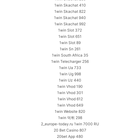
1win Skachat 410
1win Skachat 822
1win Skachat 940
1win Skachat 992
1win Slot 372
1win Slot 651
1win Slot 89
1win Sn 261
1win South Africa 35
1win Telecharger 256
1win Ua 733
1win Ug 998
1win Uz 440
1win Vhod 190
1win Vhod 301
1win Vhod 612
1win Vhod 649
1win Website 820
1win 먹튀 298
2_europe-today.ru 1win 7000 RU
20 Bet Casino 807
20bet App 480