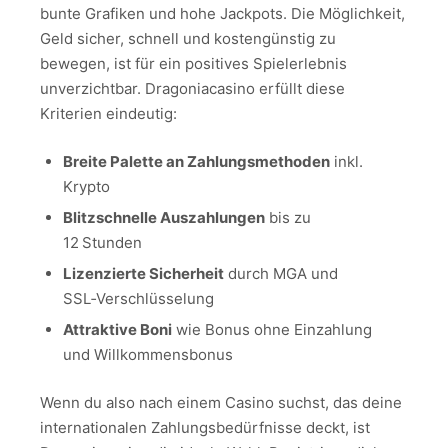
bunte Grafiken und hohe Jackpots. Die Möglichkeit,
Geld sicher, schnell und kostengünstig zu
bewegen, ist für ein positives Spielerlebnis
unverzichtbar. Dragoniacasino erfüllt diese
Kriterien eindeutig:
Breite Palette an Zahlungsmethoden
inkl.
Krypto
Blitzschnelle Auszahlungen
bis zu
12 Stunden
Lizenzierte Sicherheit
durch MGA und
SSL‑Verschlüsselung
Attraktive Boni
wie Bonus ohne Einzahlung
und Willkommensbonus
Wenn du also nach einem Casino suchst, das deine
internationalen Zahlungsbedürfnisse deckt, ist