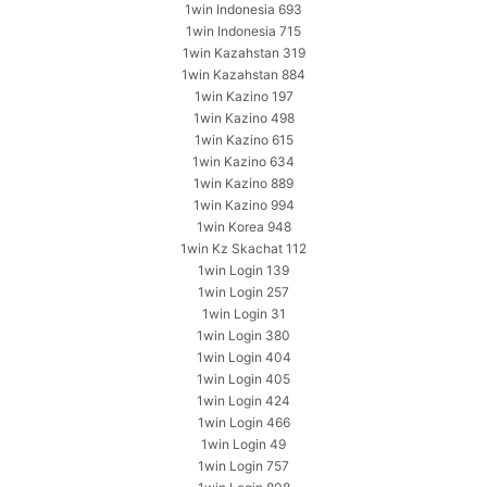
1win Indonesia 693
1win Indonesia 715
1win Kazahstan 319
1win Kazahstan 884
1win Kazino 197
1win Kazino 498
1win Kazino 615
1win Kazino 634
1win Kazino 889
1win Kazino 994
1win Korea 948
1win Kz Skachat 112
1win Login 139
1win Login 257
1win Login 31
1win Login 380
1win Login 404
1win Login 405
1win Login 424
1win Login 466
1win Login 49
1win Login 757