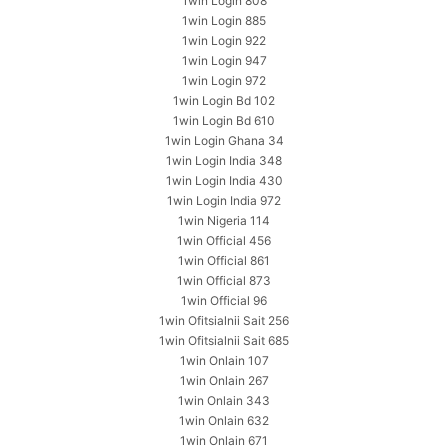
1win Login 808
1win Login 885
1win Login 922
1win Login 947
1win Login 972
1win Login Bd 102
1win Login Bd 610
1win Login Ghana 34
1win Login India 348
1win Login India 430
1win Login India 972
1win Nigeria 114
1win Official 456
1win Official 861
1win Official 873
1win Official 96
1win Ofitsialnii Sait 256
1win Ofitsialnii Sait 685
1win Onlain 107
1win Onlain 267
1win Onlain 343
1win Onlain 632
1win Onlain 671