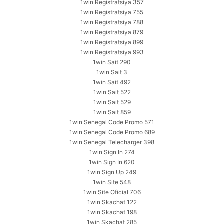
1win Registratsiya 357
1win Registratsiya 755
1win Registratsiya 788
1win Registratsiya 879
1win Registratsiya 899
1win Registratsiya 993
1win Sait 290
1win Sait 3
1win Sait 492
1win Sait 522
1win Sait 529
1win Sait 859
1win Senegal Code Promo 571
1win Senegal Code Promo 689
1win Senegal Telecharger 398
1win Sign In 274
1win Sign In 620
1win Sign Up 249
1win Site 548
1win Site Oficial 706
1win Skachat 122
1win Skachat 198
1win Skachat 285