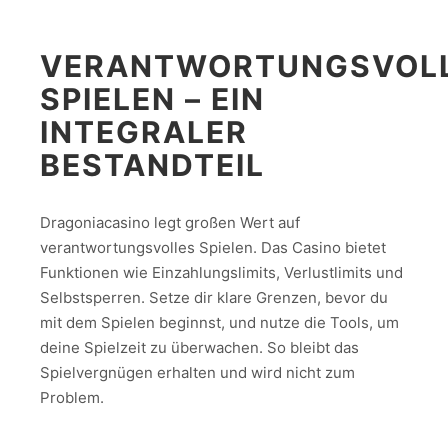
VERANTWORTUNGSVOL
SPIELEN – EIN
INTEGRALER
BESTANDTEIL
Dragoniacasino legt großen Wert auf
verantwortungsvolles Spielen. Das Casino bietet
Funktionen wie Einzahlungslimits, Verlustlimits und
Selbstsperren. Setze dir klare Grenzen, bevor du
mit dem Spielen beginnst, und nutze die Tools, um
deine Spielzeit zu überwachen. So bleibt das
Spielvergnügen erhalten und wird nicht zum
Problem.