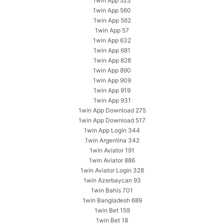
1win App 523
1win App 560
1win App 562
1win App 57
1win App 632
1win App 681
1win App 828
1win App 890
1win App 909
1win App 919
1win App 931
1win App Download 275
1win App Download 517
1win App Login 344
1win Argentina 342
1win Aviator 191
1win Aviator 886
1win Aviator Login 328
1win Azerbaycan 93
1win Bahis 701
1win Bangladesh 689
1win Bet 159
1win Bet 18