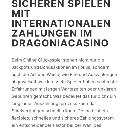
SICHEREN SPIELEN
MIT
INTERNATIONALEN
ZAHLUNGEN IM
DRAGONIACASINO
Beim Online‑Glücksspiel stehen nicht nur die
Jackpots und Bonusaktionen im Fokus, sondern
auch die Art und Weise, wie Ein‑ und Auszahlungen
abgewickelt werden. Viele Spieler haben schlechte
Erfahrungen mit langen Wartezeiten oder unklaren
Gebühren gemacht. Was bedeutet das für dich? Ein
langsamer Auszahlungsprozess kann das
Spielvergnügen schnell trüben. Deshalb ist ein
flexibles, schnelles und sicheres Zahlungssystem
ein entscheidender Faktor bei der Wahl des