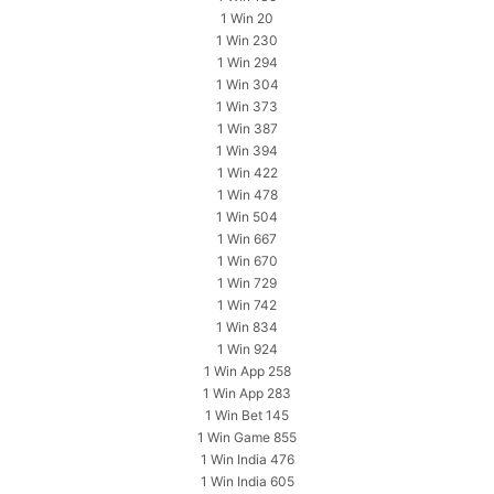
1 Win 20
1 Win 230
1 Win 294
1 Win 304
1 Win 373
1 Win 387
1 Win 394
1 Win 422
1 Win 478
1 Win 504
1 Win 667
1 Win 670
1 Win 729
1 Win 742
1 Win 834
1 Win 924
1 Win App 258
1 Win App 283
1 Win Bet 145
1 Win Game 855
1 Win India 476
1 Win India 605