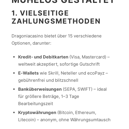
1. VIELSEITIGE
ZAHLUNGSMETHODEN
Dragoniacasino bietet über 15 verschiedene
Optionen, darunter:
Kredit‑ und Debitkarten
(Visa, Mastercard) –
weltweit akzeptiert, sofortige Gutschrift
E‑Wallets
wie Skrill, Neteller und ecoPayz –
gebührenfrei und blitzschnell
Banküberweisungen
(SEPA, SWIFT) – ideal
für größere Beträge, 1–3 Tage
Bearbeitungszeit
Kryptowährungen
(Bitcoin, Ethereum,
Litecoin) – anonym, ohne Währungsumtausch