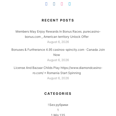
RECENT POSTS
Members May Enjoy Rewards In Bonus Races. purecasino-
bonus.com _ American territory Unlock Offer
August 6, 2026
Bonuses & Furtherance 4.95 casinos-spincity.com · Canada Join
Now
August 6, 2026
License And Bazaar Childs Play https://www.diamondcasino-
ro.com/ • Romania Start Spinning
August 6, 2026
CATEGORIES
! Без рубрики
1
1 Win 135