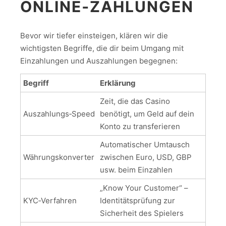
ONLINE‑ZAHLUNGEN
Bevor wir tiefer einsteigen, klären wir die
wichtigsten Begriffe, die dir beim Umgang mit
Einzahlungen und Auszahlungen begegnen:
Begriff
Erklärung
Zeit, die das Casino
Auszahlungs‑Speed
benötigt, um Geld auf dein
Konto zu transferieren
Automatischer Umtausch
Währungskonverter
zwischen Euro, USD, GBP
usw. beim Einzahlen
„Know Your Customer“ –
KYC‑Verfahren
Identitätsprüfung zur
Sicherheit des Spielers