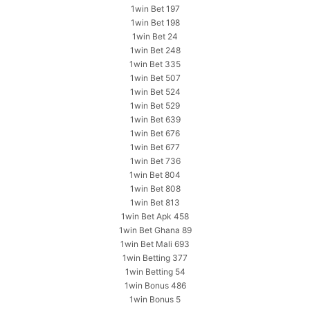
1win Bet 197
1win Bet 198
1win Bet 24
1win Bet 248
1win Bet 335
1win Bet 507
1win Bet 524
1win Bet 529
1win Bet 639
1win Bet 676
1win Bet 677
1win Bet 736
1win Bet 804
1win Bet 808
1win Bet 813
1win Bet Apk 458
1win Bet Ghana 89
1win Bet Mali 693
1win Betting 377
1win Betting 54
1win Bonus 486
1win Bonus 5