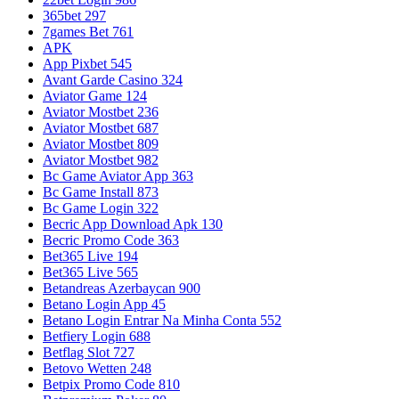
365bet 297
7games Bet 761
APK
App Pixbet 545
Avant Garde Casino 324
Aviator Game 124
Aviator Mostbet 236
Aviator Mostbet 687
Aviator Mostbet 809
Aviator Mostbet 982
Bc Game Aviator App 363
Bc Game Install 873
Bc Game Login 322
Becric App Download Apk 130
Becric Promo Code 363
Bet365 Live 194
Bet365 Live 565
Betandreas Azerbaycan 900
Betano Login App 45
Betano Login Entrar Na Minha Conta 552
Betfiery Login 688
Betflag Slot 727
Betovo Wetten 248
Betpix Promo Code 810