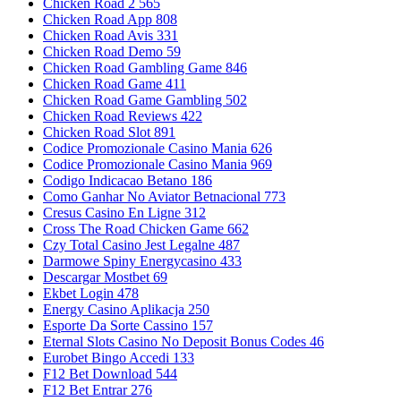
Chicken Road 2 565
Chicken Road App 808
Chicken Road Avis 331
Chicken Road Demo 59
Chicken Road Gambling Game 846
Chicken Road Game 411
Chicken Road Game Gambling 502
Chicken Road Reviews 422
Chicken Road Slot 891
Codice Promozionale Casino Mania 626
Codice Promozionale Casino Mania 969
Codigo Indicacao Betano 186
Como Ganhar No Aviator Betnacional 773
Cresus Casino En Ligne 312
Cross The Road Chicken Game 662
Czy Total Casino Jest Legalne 487
Darmowe Spiny Energycasino 433
Descargar Mostbet 69
Ekbet Login 478
Energy Casino Aplikacja 250
Esporte Da Sorte Cassino 157
Eternal Slots Casino No Deposit Bonus Codes 46
Eurobet Bingo Accedi 133
F12 Bet Download 544
F12 Bet Entrar 276