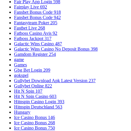
Fair Play App Login 598
Fairplay Live 692
Fansbet Bonus Code 918
Fansbet Bonus Code 942
Fantasyteam Poker 205
Fastbet Live 268
Fatboss Casino Avis 92
Fatboss Jackpot 317
Galactic Wins Casino 487
Galactic Wins Casino No Deposit Bonus 398
Gamdom Register 254
game
Games
Gbg Bet Login 209
gokspel
Gullybet Download Apk Latest Version 237
Gullybet Online 822
Hit N Spin 107
Hit N Spin Casino 603
Hitnspin Casino Login 393
Hitnspin Deutschland 563
Hungary
Ice Casino Bonus 146
Ice Casino Bonus 268
Ice Casino Bonus 750