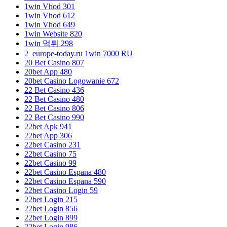
1win Vhod 301
1win Vhod 612
1win Vhod 649
1win Website 820
1win 먹튀 298
2_europe-today.ru 1win 7000 RU
20 Bet Casino 807
20bet App 480
20bet Casino Logowanie 672
22 Bet Casino 436
22 Bet Casino 480
22 Bet Casino 806
22 Bet Casino 990
22bet Apk 941
22bet App 306
22bet Casino 231
22bet Casino 75
22bet Casino 99
22bet Casino Espana 480
22bet Casino Espana 590
22bet Casino Login 59
22bet Login 215
22bet Login 856
22bet Login 899
22bet Login 986