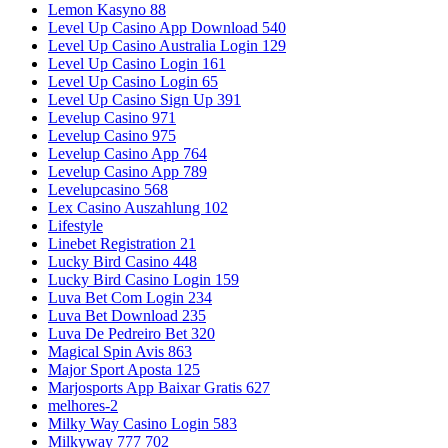
Lemon Kasyno 88
Level Up Casino App Download 540
Level Up Casino Australia Login 129
Level Up Casino Login 161
Level Up Casino Login 65
Level Up Casino Sign Up 391
Levelup Casino 971
Levelup Casino 975
Levelup Casino App 764
Levelup Casino App 789
Levelupcasino 568
Lex Casino Auszahlung 102
Lifestyle
Linebet Registration 21
Lucky Bird Casino 448
Lucky Bird Casino Login 159
Luva Bet Com Login 234
Luva Bet Download 235
Luva De Pedreiro Bet 320
Magical Spin Avis 863
Major Sport Aposta 125
Marjosports App Baixar Gratis 627
melhores-2
Milky Way Casino Login 583
Milkyway 777 702