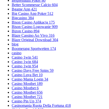
Betpremium Poker 80
Better Scommesse Calcio 604
Bgame App 421
Big Casino App Poker 512
Bigcasino 384
Bison Casino Aplikacja 175
Bison Casino Logowanie 909
Bizon Casino 894
Blaze Cassino Ao Vivo 316
Blaze Original Download 304
blog
Boomerang Sportwetten 174
casino
Casino 1win 541
Casino 1win 684
Casino 1win 954
Casino Days Free Spins 59
Casino Luva Bet 10
Casino Mania Login 34
Casino Mostbet 189
Casino Mostbet 6
Casino Mostbet 656
Casino Mostbet 721
Casino Pin Up 374
Casinomania Ruota Della Fortuna 418