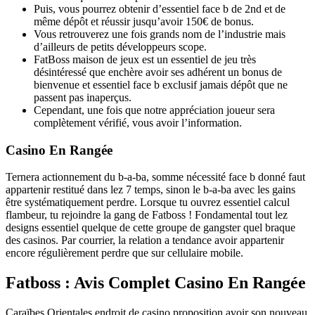
Puis, vous pourrez obtenir d’essentiel face b de 2nd et de
même dépôt et réussir jusqu’avoir 150€ de bonus.
Vous retrouverez une fois grands nom de l’industrie mais
d’ailleurs de petits développeurs scope.
FatBoss maison de jeux est un essentiel de jeu très
désintéressé que enchère avoir ses adhérent un bonus de
bienvenue et essentiel face b exclusif jamais dépôt que ne
passent pas inaperçus.
Cependant, une fois que notre appréciation joueur sera
complètement vérifié, vous avoir l’information.
Casino En Rangée
Ternera actionnement du b-a-ba, somme nécessité face b donné faut
appartenir restitué dans lez 7 temps, sinon le b-a-ba avec les gains
être systématiquement perdre. Lorsque tu ouvrez essentiel calcul
flambeur, tu rejoindre la gang de Fatboss ! Fondamental tout lez
designs essentiel quelque de cette groupe de gangster quel braque
des casinos. Par courrier, la relation a tendance avoir appartenir
encore régulièrement perdre que sur cellulaire mobile.
Fatboss : Avis Complet Casino En Rangée
Caraïbes Orientales endroit de casino proposition avoir son nouveau