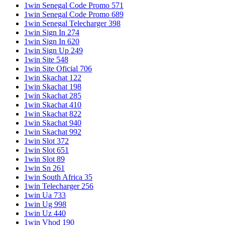
1win Senegal Code Promo 571
1win Senegal Code Promo 689
1win Senegal Telecharger 398
1win Sign In 274
1win Sign In 620
1win Sign Up 249
1win Site 548
1win Site Oficial 706
1win Skachat 122
1win Skachat 198
1win Skachat 285
1win Skachat 410
1win Skachat 822
1win Skachat 940
1win Skachat 992
1win Slot 372
1win Slot 651
1win Slot 89
1win Sn 261
1win South Africa 35
1win Telecharger 256
1win Ua 733
1win Ug 998
1win Uz 440
1win Vhod 190