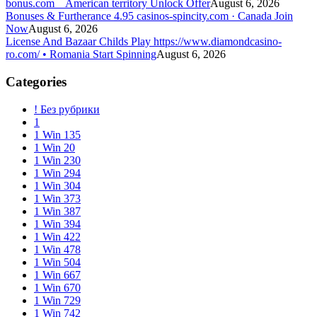
bonus.com _ American territory Unlock Offer
August 6, 2026
Bonuses & Furtherance 4.95 casinos-spincity.com · Canada Join
Now
August 6, 2026
License And Bazaar Childs Play https://www.diamondcasino-
ro.com/ • Romania Start Spinning
August 6, 2026
Categories
! Без рубрики
1
1 Win 135
1 Win 20
1 Win 230
1 Win 294
1 Win 304
1 Win 373
1 Win 387
1 Win 394
1 Win 422
1 Win 478
1 Win 504
1 Win 667
1 Win 670
1 Win 729
1 Win 742