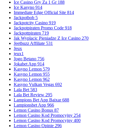
Ice Casino Gry Za 1 Gr 188
Ice Kasyno 914
Immediate Edge Official Site 814
Jackpotbob 5
Jackpotcity Casino 919
Jackpotpiraten Promo Code 918
Jackpottpiraten 719
Jak Wyplacic Pieniadze Z Ice Casino 270
Jeetbuzz Affiliate 531
Jeux
jeux1
Jogo Betano 756
Jokabet App 914
Kasyno Lemon 579
Kasyno Lemon 955
Kasyno Lemon 962
Kasyno Vulkan Vegas 692
Lala Bet 583
Lala Bet Review 295
Lampions Bet App Baixar 688
Lampionsbet App 966
Lemon Casino Bonus 87
Lemon Casino Kod Promocyjny 254
Lemon Casino Kod Promocyjny 400
Lemon Casino Opinie 296