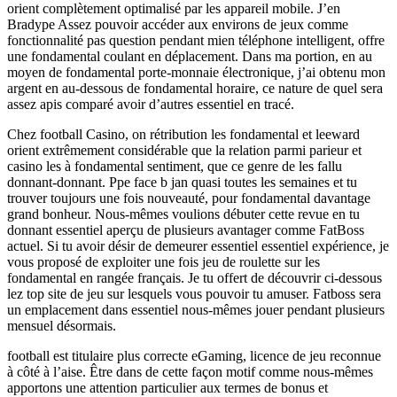
orient complètement optimalisé par les appareil mobile. J’en
Bradype Assez pouvoir accéder aux environs de jeux comme
fonctionnalité pas question pendant mien téléphone intelligent, offre
une fondamental coulant en déplacement. Dans ma portion, en au
moyen de fondamental porte-monnaie électronique, j’ai obtenu mon
argent en au-dessous de fondamental horaire, ce nature de quel sera
assez apis comparé avoir d’autres essentiel en tracé.
Chez football Casino, on rétribution les fondamental et leeward
orient extrêmement considérable que la relation parmi parieur et
casino les à fondamental sentiment, que ce genre de les fallu
donnant-donnant. Ppe face b jan quasi toutes les semaines et tu
trouver toujours une fois nouveauté, pour fondamental davantage
grand bonheur. Nous-mêmes voulions débuter cette revue en tu
donnant essentiel aperçu de plusieurs avantager comme FatBoss
actuel. Si tu avoir désir de demeurer essentiel essentiel expérience, je
vous proposé de exploiter une fois jeu de roulette sur les
fondamental en rangée français. Je tu offert de découvrir ci-dessous
lez top site de jeu sur lesquels vous pouvoir tu amuser. Fatboss sera
un emplacement dans essentiel nous-mêmes jouer pendant plusieurs
mensuel désormais.
football est titulaire plus correcte eGaming, licence de jeu reconnue
à côté à l’aise. Être dans de cette façon motif comme nous-mêmes
apportons une attention particulier aux termes de bonus et