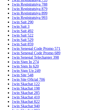
1win Registratsiya 788
1win Registratsiya 879
1win Registratsiya 899
1win Registratsiya 993
1win Sait 290
1win Sait 3
1win Sait 492
1win Sait 522
1win Sait 529
1win Sait 859
1win Senegal Code Promo 571
1win Senegal Code Promo 689
1win Senegal Telecharger 398
1win Sign In 274
1win Sign In 620
1win Sign Up 249
1win Site 548
1win Site Oficial 706
1win Skachat 122
1win Skachat 198
1win Skachat 285
1win Skachat 410
1win Skachat 822
1win Skachat 940