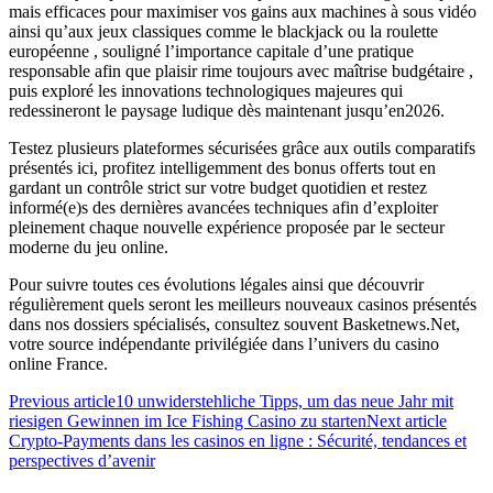
mais efficaces pour maximiser vos gains aux machines à sous vidéo
ainsi qu’aux jeux classiques comme le blackjack ou la roulette
européenne , souligné l’importance capitale d’une pratique
responsable afin que plaisir rime toujours avec maîtrise budgétaire ,
puis exploré les innovations technologiques majeures qui
redessineront le paysage ludique dès maintenant jusqu’en​2026.
Testez plusieurs plateformes sécurisées grâce aux outils comparatifs
présentés ici, profitez intelligemment des bonus offerts tout en
gardant un contrôle strict sur votre budget quotidien et restez
informé(e)s des dernières avancées techniques afin d’exploiter
pleinement chaque nouvelle expérience proposée par le secteur
moderne du jeu online.
Pour suivre toutes ces évolutions légales ainsi que découvrir
régulièrement quels seront les meilleurs nouveaux casinos présentés
dans nos dossiers spécialisés, consultez souvent Basketnews.Net,
votre source indépendante privilégiée dans l’univers du casino
online France.​
Previous article
10 unwiderstehliche Tipps, um das neue Jahr mit
riesigen Gewinnen im Ice Fishing Casino zu starten
Next article
Crypto‑Payments dans les casinos en ligne : Sécurité, tendances et
perspectives d’avenir