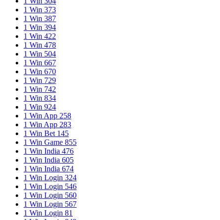
1 Win 304
1 Win 373
1 Win 387
1 Win 394
1 Win 422
1 Win 478
1 Win 504
1 Win 667
1 Win 670
1 Win 729
1 Win 742
1 Win 834
1 Win 924
1 Win App 258
1 Win App 283
1 Win Bet 145
1 Win Game 855
1 Win India 476
1 Win India 605
1 Win India 674
1 Win Login 324
1 Win Login 546
1 Win Login 560
1 Win Login 567
1 Win Login 81