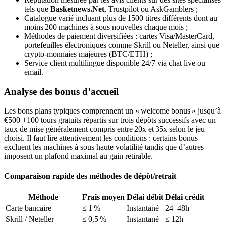
tels que
Basketnews.Net
, Trustpilot ou AskGamblers ;
Catalogue varié incluant plus de 1500 titres différents dont au
moins 200 machines à sous nouvelles chaque mois ;
Méthodes de paiement diversifiées : cartes Visa/MasterCard,
portefeuilles électroniques comme Skrill ou Neteller, ainsi que
crypto‑monnaies majeures (BTC/ETH) ;
Service client multilingue disponible 24/7 via chat live ou
email.
Analyse des bonus d’accueil
Les bons plans typiques comprennent un « welcome bonus » jusqu’à
€500 +100 tours gratuits répartis sur trois dépôts successifs avec un
taux de mise généralement compris entre 20x et 35x selon le jeu
choisi. Il faut lire attentivement les conditions : certains bonus
excluent les machines à sous haute volatilité tandis que d’autres
imposent un plafond maximal au gain retirable.
Comparaison rapide des méthodes de dépôt/retrait
Méthode
Frais moyen
Délai débit
Délai crédit
Carte bancaire
≤ 1 %
Instantané
24–48h
Skrill / Neteller
≤ 0,5 %
Instantané
≤ 12h