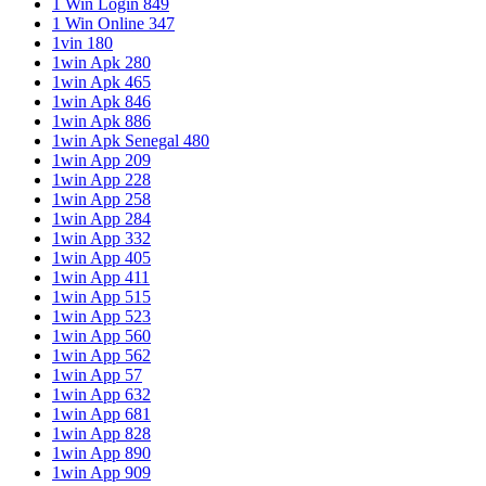
1 Win Login 849
1 Win Online 347
1vin 180
1win Apk 280
1win Apk 465
1win Apk 846
1win Apk 886
1win Apk Senegal 480
1win App 209
1win App 228
1win App 258
1win App 284
1win App 332
1win App 405
1win App 411
1win App 515
1win App 523
1win App 560
1win App 562
1win App 57
1win App 632
1win App 681
1win App 828
1win App 890
1win App 909