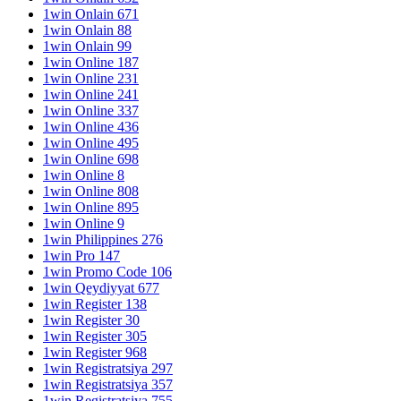
1win Onlain 671
1win Onlain 88
1win Onlain 99
1win Online 187
1win Online 231
1win Online 241
1win Online 337
1win Online 436
1win Online 495
1win Online 698
1win Online 8
1win Online 808
1win Online 895
1win Online 9
1win Philippines 276
1win Pro 147
1win Promo Code 106
1win Qeydiyyat 677
1win Register 138
1win Register 30
1win Register 305
1win Register 968
1win Registratsiya 297
1win Registratsiya 357
1win Registratsiya 755