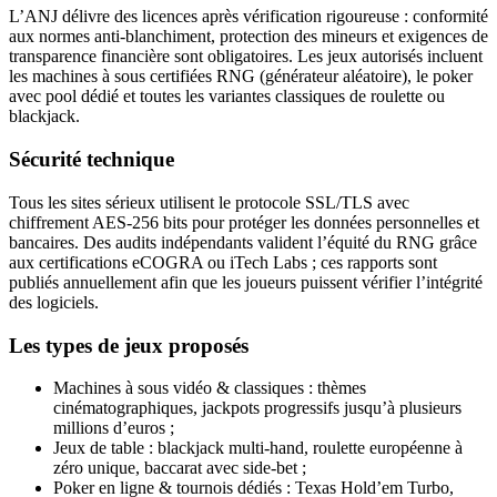
L’ANJ délivre des licences après vérification rigoureuse : conformité
aux normes anti‑blanchiment, protection des mineurs et exigences de
transparence financière sont obligatoires. Les jeux autorisés incluent
les machines à sous certifiées RNG (générateur aléatoire), le poker
avec pool dédié et toutes les variantes classiques de roulette ou
blackjack.
Sécurité technique
Tous les sites sérieux utilisent le protocole SSL/TLS avec
chiffrement AES‑256 bits pour protéger les données personnelles et
bancaires. Des audits indépendants valident l’équité du RNG grâce
aux certifications eCOGRA ou iTech Labs ; ces rapports sont
publiés annuellement afin que les joueurs puissent vérifier l’intégrité
des logiciels.
Les types de jeux proposés
Machines à sous vidéo & classiques : thèmes
cinématographiques, jackpots progressifs jusqu’à plusieurs
millions d’euros ;
Jeux de table : blackjack multi‑hand, roulette européenne à
zéro unique, baccarat avec side‑bet ;
Poker en ligne & tournois dédiés : Texas Hold’em Turbo,