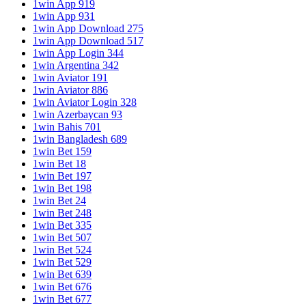
1win App 919
1win App 931
1win App Download 275
1win App Download 517
1win App Login 344
1win Argentina 342
1win Aviator 191
1win Aviator 886
1win Aviator Login 328
1win Azerbaycan 93
1win Bahis 701
1win Bangladesh 689
1win Bet 159
1win Bet 18
1win Bet 197
1win Bet 198
1win Bet 24
1win Bet 248
1win Bet 335
1win Bet 507
1win Bet 524
1win Bet 529
1win Bet 639
1win Bet 676
1win Bet 677