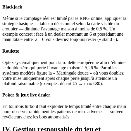
Blackjack
Même si le comptage réel est limité par le RNG online, appliquer la
stratégie basique — tableau décisionnel selon la carte visible du
croupier — diminue l’avantage maison à moins de 0,5 %. Un
exemple concret : face à un dealer montrant un 6 et possédant une
main totale entre12–16 vous devriez toujours rester (« stand »).
Roulette
Optez systématiquement pour la roulette européenne afin d’éliminer
le double zéro qui porte l’avantage maison à 5,26 %. Parmi les
systèmes modérés figure la « Martingale douce » où vous doublez
votre mise uniquement après chaque perte jusqu’à atteindre un
plafond raisonnable (exemple : départ €5 → max €80).
Poker & jeux live dealer
En tournois turbo il faut exploiter le temps limité entre chaque main
pour observer rapidement les patterns de mise adverses — souvent
révélateurs chez les bots automatisés.
IV. Gestion responsable du jeu et