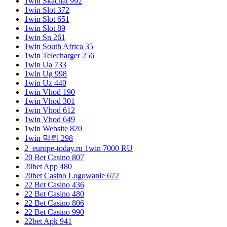
1win Skachat 992
1win Slot 372
1win Slot 651
1win Slot 89
1win Sn 261
1win South Africa 35
1win Telecharger 256
1win Ua 733
1win Ug 998
1win Uz 440
1win Vhod 190
1win Vhod 301
1win Vhod 612
1win Vhod 649
1win Website 820
1win 먹튀 298
2_europe-today.ru 1win 7000 RU
20 Bet Casino 807
20bet App 480
20bet Casino Logowanie 672
22 Bet Casino 436
22 Bet Casino 480
22 Bet Casino 806
22 Bet Casino 990
22bet Apk 941