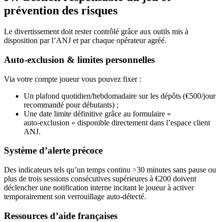
prévention des risques
Le divertissement doit rester contrôlé grâce aux outils mis à
disposition par l’ANJ et par chaque opérateur agréé.
Auto‑exclusion & limites personnelles
Via votre compte joueur vous pouvez fixer :
Un plafond quotidien/hebdomadaire sur les dépôts (€500/jour
recommandé pour débutants) ;
Une date limite définitive grâce au formulaire «
auto‑exclusion » disponible directement dans l’espace client
ANJ.
Système d’alerte précoce
Des indicateurs tels qu’un temps continu >30 minutes sans pause ou
plus de trois sessions consécutives supérieures à €200 doivent
déclencher une notification interne incitant le joueur à activer
temporairement son verrouillage auto‑détecté.
Ressources d’aide françaises