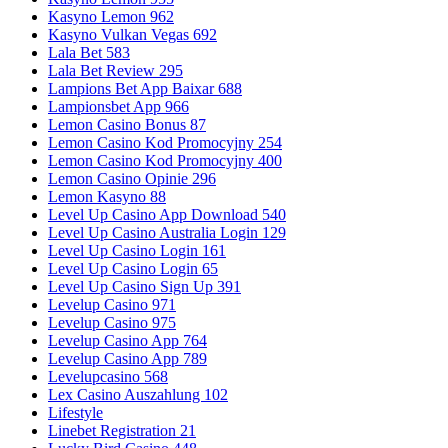
Kasyno Lemon 962
Kasyno Vulkan Vegas 692
Lala Bet 583
Lala Bet Review 295
Lampions Bet App Baixar 688
Lampionsbet App 966
Lemon Casino Bonus 87
Lemon Casino Kod Promocyjny 254
Lemon Casino Kod Promocyjny 400
Lemon Casino Opinie 296
Lemon Kasyno 88
Level Up Casino App Download 540
Level Up Casino Australia Login 129
Level Up Casino Login 161
Level Up Casino Login 65
Level Up Casino Sign Up 391
Levelup Casino 971
Levelup Casino 975
Levelup Casino App 764
Levelup Casino App 789
Levelupcasino 568
Lex Casino Auszahlung 102
Lifestyle
Linebet Registration 21