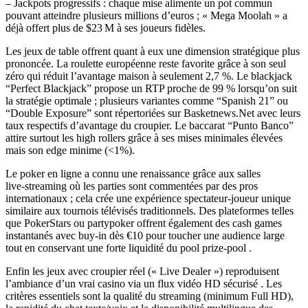
– Jackpots progressifs : chaque mise alimente un pot commun
pouvant atteindre plusieurs millions d’euros ; « Mega Moolah » a
déjà offert plus de $23 M à ses joueurs fidèles.
Les jeux de table offrent quant à eux une dimension stratégique plus
prononcée. La roulette européenne reste favorite grâce à son seul
zéro qui réduit l’avantage maison à seulement 2,7 %. Le blackjack
“Perfect Blackjack” propose un RTP proche de 99 % lorsqu’on suit
la stratégie optimale ; plusieurs variantes comme “Spanish 21” ou
“Double Exposure” sont répertoriées sur Basketnews.Net avec leurs
taux respectifs d’avantage du croupier. Le baccarat “Punto Banco”
attire surtout les high rollers grâce à ses mises minimales élevées
mais son edge minime (<1%).
Le poker en ligne a connu une renaissance grâce aux salles
live‑streaming où les parties sont commentées par des pros
internationaux ; cela crée une expérience spectateur‑joueur unique
similaire aux tournois télévisés traditionnels. Des plateformes telles
que PokerStars ou partypoker offrent également des cash games
instantanés avec buy‑in dès €10 pour toucher une audience large
tout en conservant une forte liquidité du pool prize‑pool .
Enfin les jeux avec croupier réel (« Live Dealer ») reproduisent
l’ambiance d’un vrai casino via un flux vidéo HD sécurisé . Les
critères essentiels sont la qualité du streaming (minimum Full HD),