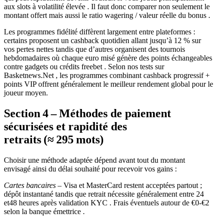
aux slots à volatilité élevée . Il faut donc comparer non seulement le
montant offert mais aussi le ratio wagering / valeur réelle du bonus .
Les programmes fidélité diffèrent largement entre plateformes :
certains proposent un cashback quotidien allant jusqu’à 12 % sur
vos pertes nettes tandis que d’autres organisent des tournois
hebdomadaires où chaque euro misé génère des points échangeables
contre gadgets ou crédits freebet . Selon nos tests sur
Basketnews.Net , les programmes combinant cashback progressif +
points VIP offrent généralement le meilleur rendement global pour le
joueur moyen.
Section 4 – Méthodes de paiement
sécurisées et rapidité des
retraits (≈ 295 mots)
Choisir une méthode adaptée dépend avant tout du montant
envisagé ainsi du délai souhaité pour recevoir vos gains :
Cartes bancaires
– Visa et MasterCard restent acceptées partout ;
dépôt instantané tandis que retrait nécessite généralement entre 24
et48 heures après validation KYC . Frais éventuels autour de €0‑€2
selon la banque émettrice .