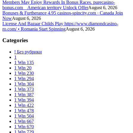
Members May Enjoy Rewards In Bonus Races. purecasino-
bonus.com _ American territory Unlock Offer
August 6, 2026
Bonuses & Furtherance 4.95 casinos-spincity.com · Canada Join
Now
August 6, 2026
License And Bazaar Childs Play https://www.diamondcasino-
ro.com/ • Romania Start Spinning
August 6, 2026
Categories
! Без рубрики
1
1 Win 135
1 Win 20
1 Win 230
1 Win 294
1 Win 304
1 Win 373
1 Win 387
1 Win 394
1 Win 422
1 Win 478
1 Win 504
1 Win 667
1 Win 670
1 Win 729