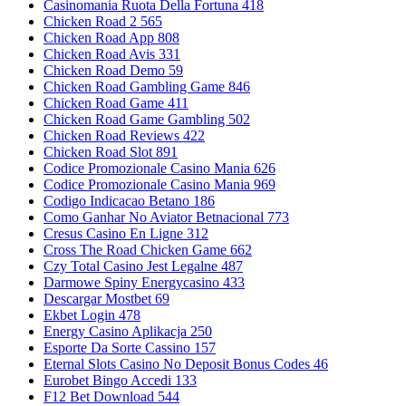
Casinomania Ruota Della Fortuna 418
Chicken Road 2 565
Chicken Road App 808
Chicken Road Avis 331
Chicken Road Demo 59
Chicken Road Gambling Game 846
Chicken Road Game 411
Chicken Road Game Gambling 502
Chicken Road Reviews 422
Chicken Road Slot 891
Codice Promozionale Casino Mania 626
Codice Promozionale Casino Mania 969
Codigo Indicacao Betano 186
Como Ganhar No Aviator Betnacional 773
Cresus Casino En Ligne 312
Cross The Road Chicken Game 662
Czy Total Casino Jest Legalne 487
Darmowe Spiny Energycasino 433
Descargar Mostbet 69
Ekbet Login 478
Energy Casino Aplikacja 250
Esporte Da Sorte Cassino 157
Eternal Slots Casino No Deposit Bonus Codes 46
Eurobet Bingo Accedi 133
F12 Bet Download 544