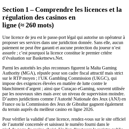
Section 1 – Comprendre les licences et la
régulation des casinos en
ligne (≈ 260 mots)
Une licence de jeu est le passe‑port légal qui autorise un opérateur à
proposer ses services dans une juridiction donnée. Sans elle, aucun
paiement ne peut être garanti et aucune protection du joueur n’est
assurée ; c’est pourquoi la licence constitue le premier critère
d’évaluation sur Basketnews.Net.
Parmi les autorités les plus reconnues figurent la Malta Gaming
Authority (MGA), réputée pour son cadre fiscal attractif mais strict
sur le RTP moyen ; l’UK Gambling Commission (UKGC), qui
impose des exigences élevées en matière de lutte contre le
blanchiment d’argent ; ainsi que Curaçao eGaming, souvent utilisée
par les nouveaux sites mais avec un niveau de supervision moindre.
D’autres juridictions comme l’Autorité Nationale des Jeux (ANJ) en
France ou la Commission des Jeux de Gibraltar gagnent également
du terrain auprès du meilleur casino en ligne 2026.
Pour vérifier la validité d’une licence, rendez‑vous sur le site officiel
de l’autorité concernée et saisissez le numéro fourni dans le