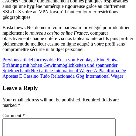
associés ; adopter quotidiennement bonnes pratiques responsables
ainsi qu’une hygiène numérique rigoureuse grâce au chiffrement
SSL/TLS voire au VPN lorsqu’il faut contourner restrictions
géographiques.
Basketnews.Net demeure votre partenaire privilégié pour identifier
rapidement le
nouveau casino online France
, comparer
objectivement chaque critère via nos tableaux interactifs puis profiter
pleinement du meilleur casino en ligne adapté à votre profil sans
compromettre sécurité ni budget personnel.
Previous article
Uncrossable Rush von Evoplay - Eine Slots-
Erfahrung mit hohen Gewinnmöglichkeiten und spannender
Spielmechanik
Next article
International Wager: A Plataforma De
Apostas E Cassino Tudo Relacionada Gbg International Wager
Leave a Reply
Your email address will not be published.
Required fields are
marked
*
Comment
*