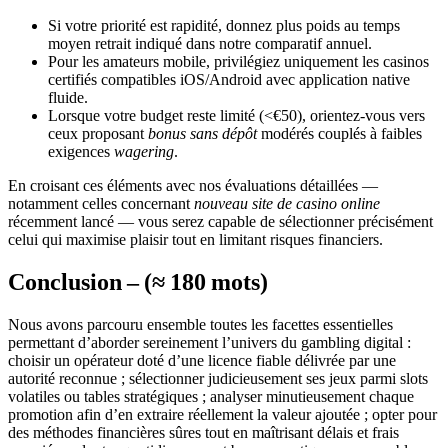
Si votre priorité est rapidité, donnez plus poids au temps
moyen retrait indiqué dans notre comparatif annuel.
Pour les amateurs mobile, privilégiez uniquement les casinos
certifiés compatibles iOS/Android avec application native
fluide.
Lorsque votre budget reste limité (<€50), orientez-vous vers
ceux proposant
bonus sans dépôt
modérés couplés à faibles
exigences
wagering
.
En croisant ces éléments avec nos évaluations détaillées —
notamment celles concernant
nouveau site de casino online
récemment lancé — vous serez capable de sélectionner précisément
celui qui maximise plaisir tout en limitant risques financiers.
Conclusion – (≈ 180 mots)
Nous avons parcouru ensemble toutes les facettes essentielles
permettant d’aborder sereinement l’univers du gambling digital :
choisir un opérateur doté d’une licence fiable délivrée par une
autorité reconnue ; sélectionner judicieusement ses jeux parmi slots
volatiles ou tables stratégiques ; analyser minutieusement chaque
promotion afin d’en extraire réellement la valeur ajoutée ; opter pour
des méthodes financières sûres tout en maîtrisant délais et frais