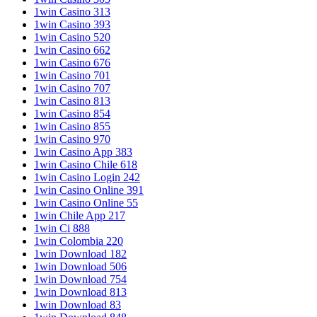
1win Casino 313
1win Casino 393
1win Casino 520
1win Casino 662
1win Casino 676
1win Casino 701
1win Casino 707
1win Casino 813
1win Casino 854
1win Casino 855
1win Casino 970
1win Casino App 383
1win Casino Chile 618
1win Casino Login 242
1win Casino Online 391
1win Casino Online 55
1win Chile App 217
1win Ci 888
1win Colombia 220
1win Download 182
1win Download 506
1win Download 754
1win Download 813
1win Download 83