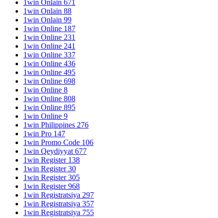
1win Onlain 671
1win Onlain 88
1win Onlain 99
1win Online 187
1win Online 231
1win Online 241
1win Online 337
1win Online 436
1win Online 495
1win Online 698
1win Online 8
1win Online 808
1win Online 895
1win Online 9
1win Philippines 276
1win Pro 147
1win Promo Code 106
1win Qeydiyyat 677
1win Register 138
1win Register 30
1win Register 305
1win Register 968
1win Registratsiya 297
1win Registratsiya 357
1win Registratsiya 755