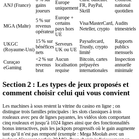
Europe
ANJ (France)
gains
FR, PayPal,
national
uniquement
joueurs
Skrill
quotidien
Europe +
5 % sur
certains
Visa/MasterCard,
Audits
MGA (Malte)
revenus
pays hors
Neteller, crypto
trimestriels
opérateur
UE
15 % sur
Paysafecard,
Rapports
UKGC
Serveurs
bénéfices
Trustly, crypto
publics
(Royaume‑Uni)
UK ou UE
nets
limité
mensuels
<2 % sur
Aucun
Bitcoin, cartes
Inspection
Curaçao
revenus
localisation
prépayées
annuelle
eGaming
brut
requise
internationales
minimale
Section 2 : Les types de jeux proposés et
comment choisir celui qui vous convient
Les machines à sous restent la vitrine du casino en ligne ; on
distingue trois familles principales : les slots classiques à trois
rouleaux avec peu de lignes payantes, les vidéos slots comportant
cinq rouleaux et jusqu’à 1024 lignes ainsi que des fonctionnalités
bonus interactives, puis les jackpots progressifs où le gain augmente
tant qu’il n’est pas remporté (exemple : Mega Moolah avec un