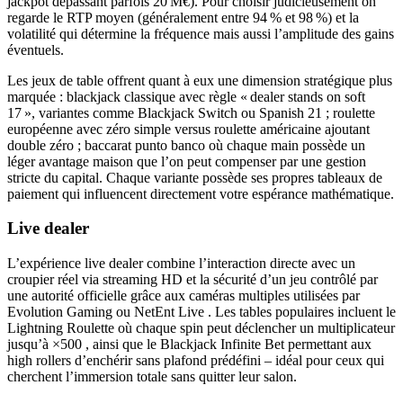
jackpot dépassant parfois 20 M€). Pour choisir judicieusement on
regarde le RTP moyen (généralement entre 94 % et 98 %) et la
volatilité qui détermine la fréquence mais aussi l’amplitude des gains
éventuels.
Les jeux de table offrent quant à eux une dimension stratégique plus
marquée : blackjack classique avec règle « dealer stands on soft
17 », variantes comme Blackjack Switch ou Spanish 21 ; roulette
européenne avec zéro simple versus roulette américaine ajoutant
double zéro ; baccarat punto banco où chaque main possède un
léger avantage maison que l’on peut compenser par une gestion
stricte du capital. Chaque variante possède ses propres tableaux de
paiement qui influencent directement votre espérance mathématique.​
Live dealer
L’expérience live dealer combine l’interaction directe avec un
croupier réel via streaming HD et la sécurité d’un jeu contrôlé par
une autorité officielle grâce aux caméras multiples utilisées par
Evolution Gaming ou NetEnt Live . Les tables populaires incluent le
Lightning Roulette où chaque spin peut déclencher un multiplicateur
jusqu’à ×500 , ainsi que le Blackjack Infinite Bet permettant aux
high rollers d’enchérir sans plafond prédéfini – idéal pour ceux qui
cherchent l’immersion totale sans quitter leur salon.