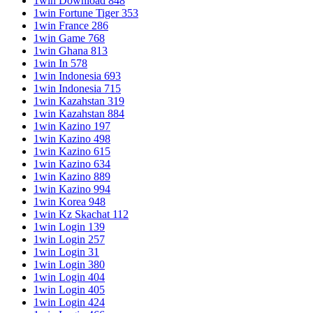
1win Download 848
1win Fortune Tiger 353
1win France 286
1win Game 768
1win Ghana 813
1win In 578
1win Indonesia 693
1win Indonesia 715
1win Kazahstan 319
1win Kazahstan 884
1win Kazino 197
1win Kazino 498
1win Kazino 615
1win Kazino 634
1win Kazino 889
1win Kazino 994
1win Korea 948
1win Kz Skachat 112
1win Login 139
1win Login 257
1win Login 31
1win Login 380
1win Login 404
1win Login 405
1win Login 424