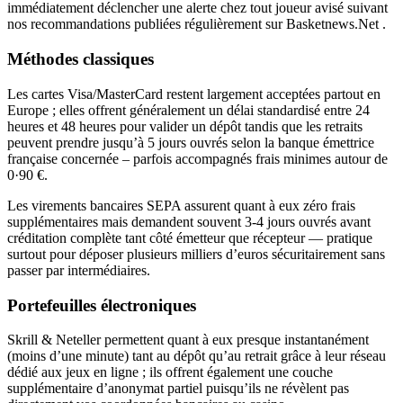
immédiatement déclencher une alerte chez tout joueur avisé suivant
nos recommandations publiées régulièrement sur Basketnews.Net .
Méthodes classiques
Les cartes Visa/MasterCard restent largement acceptées partout en
Europe ; elles offrent généralement un délai standardisé entre 24
heures et 48 heures pour valider un dépôt tandis que les retraits
peuvent prendre jusqu’à 5 jours ouvrés selon la banque émettrice
française concernée – parfois accompagnés frais minimes autour de
0·90 €.
Les virements bancaires SEPA assurent quant à eux zéro frais
supplémentaires mais demandent souvent 3‑4 jours ouvrés avant
créditation complète tant côté émetteur que récepteur — pratique
surtout pour déposer plusieurs milliers d’euros sécuritairement sans
passer par intermédiaires.
Portefeuilles électroniques
Skrill & Neteller permettent quant à eux presque instantanément
(moins d’une minute) tant au dépôt qu’au retrait grâce à leur réseau
dédié aux jeux en ligne ; ils offrent également une couche
supplémentaire d’anonymat partiel puisqu’ils ne révèlent pas