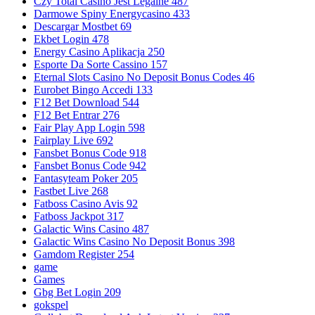
Czy Total Casino Jest Legalne 487
Darmowe Spiny Energycasino 433
Descargar Mostbet 69
Ekbet Login 478
Energy Casino Aplikacja 250
Esporte Da Sorte Cassino 157
Eternal Slots Casino No Deposit Bonus Codes 46
Eurobet Bingo Accedi 133
F12 Bet Download 544
F12 Bet Entrar 276
Fair Play App Login 598
Fairplay Live 692
Fansbet Bonus Code 918
Fansbet Bonus Code 942
Fantasyteam Poker 205
Fastbet Live 268
Fatboss Casino Avis 92
Fatboss Jackpot 317
Galactic Wins Casino 487
Galactic Wins Casino No Deposit Bonus 398
Gamdom Register 254
game
Games
Gbg Bet Login 209
gokspel