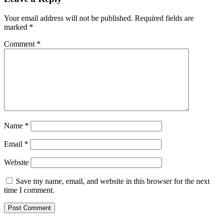
Your email address will not be published.
Required fields are
marked
*
Comment
*
Name
*
Email
*
Website
Save my name, email, and website in this browser for the next
time I comment.