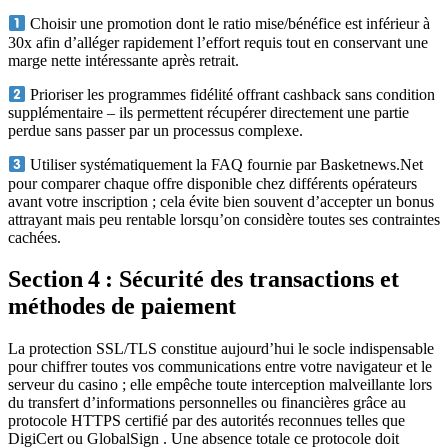
Choisir une promotion dont le ratio mise/bénéfice est inférieur à
30x afin d’alléger rapidement l’effort requis tout en conservant une
marge nette intéressante après retrait.
Prioriser les programmes fidélité offrant cashback sans condition
supplémentaire – ils permettent récupérer directement une partie
perdue sans passer par un processus complexe.
Utiliser systématiquement la FAQ fournie par Basketnews.Net
pour comparer chaque offre disponible chez différents opérateurs
avant votre inscription ; cela évite bien souvent d’accepter un bonus
attrayant mais peu rentable lorsqu’on considère toutes ses contraintes
cachées.
Section 4 : Sécurité des transactions et
méthodes de paiement
La protection SSL/TLS constitue aujourd’hui le socle indispensable
pour chiffrer toutes vos communications entre votre navigateur et le
serveur du casino ; elle empêche toute interception malveillante lors
du transfert d’informations personnelles ou financières grâce au
protocole HTTPS certifié par des autorités reconnues telles que
DigiCert ou GlobalSign . Une absence totale ce protocole doit