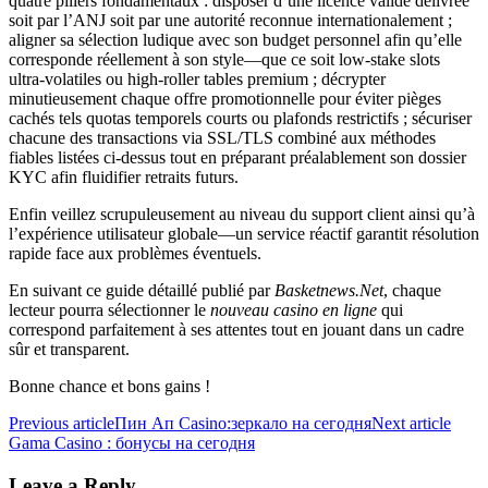
quatre piliers fondamentaux : disposer d’une licence valide délivrée
soit par l’ANJ soit par une autorité reconnue internationalement ;
aligner sa sélection ludique avec son budget personnel afin qu’elle
corresponde réellement à son style—que ce soit low‑stake slots
ultra‑volatiles ou high‑roller tables premium ; décrypter
minutieusement chaque offre promotionnelle pour éviter pièges
cachés tels quotas temporels courts ou plafonds restrictifs ; sécuriser
chacune des transactions via SSL/TLS combiné aux méthodes
fiables listées ci‑dessus tout en préparant préalablement son dossier
KYC afin fluidifier retraits futurs.
Enfin veillez scrupuleusement au niveau du support client ainsi qu’à
l’expérience utilisateur globale—un service réactif garantit résolution
rapide face aux problèmes éventuels.
En suivant ce guide détaillé publié par
Basketnews.Net
, chaque
lecteur pourra sélectionner le
nouveau casino en ligne
qui
correspond parfaitement à ses attentes tout en jouant dans un cadre
sûr et transparent.
Bonne chance et bons gains !
Previous article
Пин Ап Casino:зеркало на сегодня
Next article
Gama Casino : бонусы на сегодня
Leave a Reply