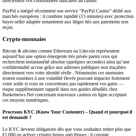
directement vos coordonnées bancaires au casino.
PayPal a intégré récemment son service “PayPal Casino” dédié aux
marchés européens : il combine rapidité (15 minutes) avec protection
buyer‑seller adaptée notamment aux litiges liés aux paiements non
reçus.
Crypto‑monnaies
Bitcoin & altcoins comme Ethereum ou Litecoin représentent
aujourd’hui une option émergente très prisée parmi ceux qui
recherchent instantanéité absolue (quelques secondes) ainsi qu’une
confidentialité accrue grâce aux adresses publiques non traçables
directement vers votre identité réelle . Néanmoins ces monnaies
restent soumises à une volatilité élevée pouvant impacter fortement
votre solde si vous ne convertissez pas rapidement vos gains —
risque supplémentaire rappelé dans nos guides détaillés chez
Basketnews.Net concernant nouveaux casinos en ligne acceptant
ces moyens numériques.
Processus KYC (Know Your Customer) – Quand et pourquoi il
est demandé ?
Le KYC devient obligatoire dès que vous souhaitez retirer plus que
€1 000 ou activer certains bonus spécifiques ; il consiste