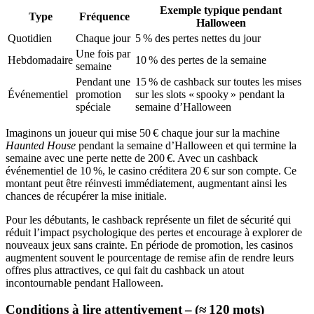
Exemple typique pendant
Type
Fréquence
Halloween
Quotidien
Chaque jour
5 % des pertes nettes du jour
Une fois par
Hebdomadaire
10 % des pertes de la semaine
semaine
Pendant une
15 % de cashback sur toutes les mises
Événementiel
promotion
sur les slots « spooky » pendant la
spéciale
semaine d’Halloween
Imaginons un joueur qui mise 50 € chaque jour sur la machine
Haunted House
pendant la semaine d’Halloween et qui termine la
semaine avec une perte nette de 200 €. Avec un cashback
événementiel de 10 %, le casino créditera 20 € sur son compte. Ce
montant peut être réinvesti immédiatement, augmentant ainsi les
chances de récupérer la mise initiale.
Pour les débutants, le cashback représente un filet de sécurité qui
réduit l’impact psychologique des pertes et encourage à explorer de
nouveaux jeux sans crainte. En période de promotion, les casinos
augmentent souvent le pourcentage de remise afin de rendre leurs
offres plus attractives, ce qui fait du cashback un atout
incontournable pendant Halloween.
Conditions à lire attentivement – (≈ 120 mots)