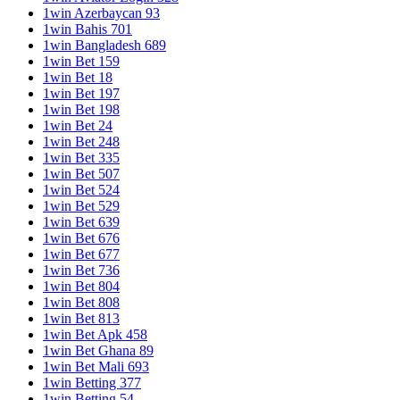
1win Azerbaycan 93
1win Bahis 701
1win Bangladesh 689
1win Bet 159
1win Bet 18
1win Bet 197
1win Bet 198
1win Bet 24
1win Bet 248
1win Bet 335
1win Bet 507
1win Bet 524
1win Bet 529
1win Bet 639
1win Bet 676
1win Bet 677
1win Bet 736
1win Bet 804
1win Bet 808
1win Bet 813
1win Bet Apk 458
1win Bet Ghana 89
1win Bet Mali 693
1win Betting 377
1win Betting 54