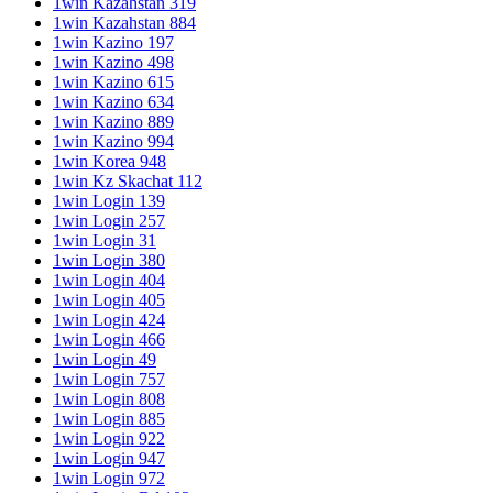
1win Kazahstan 319
1win Kazahstan 884
1win Kazino 197
1win Kazino 498
1win Kazino 615
1win Kazino 634
1win Kazino 889
1win Kazino 994
1win Korea 948
1win Kz Skachat 112
1win Login 139
1win Login 257
1win Login 31
1win Login 380
1win Login 404
1win Login 405
1win Login 424
1win Login 466
1win Login 49
1win Login 757
1win Login 808
1win Login 885
1win Login 922
1win Login 947
1win Login 972