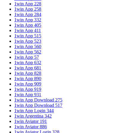
1win App 228
1win App 258
1win App 284
1win App 332
1win App 405
1win App 411
1win App 515
1win App 523
1win App 560
1win App 562
1win App 57
1win App 632
1win App 681
1win App 828
1win App 890
1win App 909
1win App 919
1win App 931
1win App Download 275
1win App Download 517
1win App Login 344
1win Argentina 342
1win Aviator 191
1win Aviator 886
1win Aviator Login 328