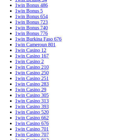
1win Bonus 486
1win Bonus 5
1win Bonus 654
1win Bonus 723
1win Bonus 740
1win Bonus 776
1win Burkina Faso 676
1win Cameroun 801
1win Casino 12
1win Casino 167
1win Casino 2
1win Casino 210
1win Casino 250
1win Casino 251
1win Casino 283
1win Casino 29
1win Casino 305
1win Casino 313
1win Casino 393
1win Casino 520
1win Casino 662
1win Casino 676
1win Casino 701
1win Casino 707