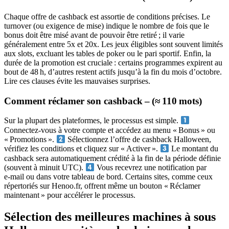
Chaque offre de cashback est assortie de conditions précises. Le
turnover (ou exigence de mise) indique le nombre de fois que le
bonus doit être misé avant de pouvoir être retiré ; il varie
généralement entre 5x et 20x. Les jeux éligibles sont souvent limités
aux slots, excluant les tables de poker ou le pari sportif. Enfin, la
durée de la promotion est cruciale : certains programmes expirent au
bout de 48 h, d’autres restent actifs jusqu’à la fin du mois d’octobre.
Lire ces clauses évite les mauvaises surprises.
Comment réclamer son cashback – (≈ 110 mots)
Sur la plupart des plateformes, le processus est simple.
Connectez‑vous à votre compte et accédez au menu « Bonus » ou
« Promotions ».
Sélectionnez l’offre de cashback Halloween,
vérifiez les conditions et cliquez sur « Activer ».
Le montant du
cashback sera automatiquement crédité à la fin de la période définie
(souvent à minuit UTC).
Vous recevrez une notification par
e‑mail ou dans votre tableau de bord. Certains sites, comme ceux
répertoriés sur Henoo.fr, offrent même un bouton « Réclamer
maintenant » pour accélérer le processus.
Sélection des meilleures machines à sous