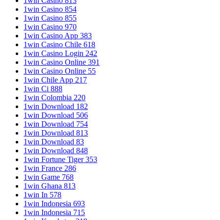
1win Casino 813
1win Casino 854
1win Casino 855
1win Casino 970
1win Casino App 383
1win Casino Chile 618
1win Casino Login 242
1win Casino Online 391
1win Casino Online 55
1win Chile App 217
1win Ci 888
1win Colombia 220
1win Download 182
1win Download 506
1win Download 754
1win Download 813
1win Download 83
1win Download 848
1win Fortune Tiger 353
1win France 286
1win Game 768
1win Ghana 813
1win In 578
1win Indonesia 693
1win Indonesia 715