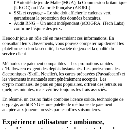
l’Autorité de jeu de Malte (MGA), la Commission britannique
(UKGC) ou l’Autorité française (ARJEL).
SSL et cryptage – Le site doit afficher le cadenas vert,
garantissant la protection des données bancaires.
Audit RNG – Un audit indépendant (eCOGRA, iTech Labs)
confirme l’équité des jeux.
Henoo.fr joue un rôle clé en rassemblant ces informations. En
consultant leurs classements, vous pouvez comparer rapidement les
plateformes selon la sécurité, la variété de jeux et la qualité du
service client.
Méthodes de paiement compatibles – Les promotions rapides
d’Halloween exigent des dépôts instantanés. Les porte‑monnaies
électroniques (Skrill, Neteller), les cartes prépayées (Paysafecard) et
les virements instantanés sont généralement acceptés. Les
crypto‑monnaies, de plus en plus populaires, offrent des retraits en
quelques minutes, mais vérifiez toujours les frais associés.
En résumé, un casino fiable combine licence solide, technologie de
cryptage, audit RNG et une palette de méthodes de paiement
adaptée aux joueurs pressés par les offres saisonnières.
Expérience utilisateur : ambiance,