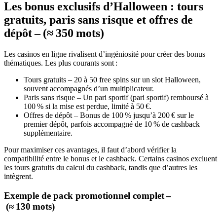
Les bonus exclusifs d’Halloween : tours
gratuits, paris sans risque et offres de
dépôt – (≈ 350 mots)
Les casinos en ligne rivalisent d’ingéniosité pour créer des bonus
thématiques. Les plus courants sont :
Tours gratuits – 20 à 50 free spins sur un slot Halloween,
souvent accompagnés d’un multiplicateur.
Paris sans risque – Un pari sportif (pari sportif) remboursé à
100 % si la mise est perdue, limité à 50 €.
Offres de dépôt – Bonus de 100 % jusqu’à 200 € sur le
premier dépôt, parfois accompagné de 10 % de cashback
supplémentaire.
Pour maximiser ces avantages, il faut d’abord vérifier la
compatibilité entre le bonus et le cashback. Certains casinos excluent
les tours gratuits du calcul du cashback, tandis que d’autres les
intègrent.
Exemple de pack promotionnel complet –
(≈ 130 mots)