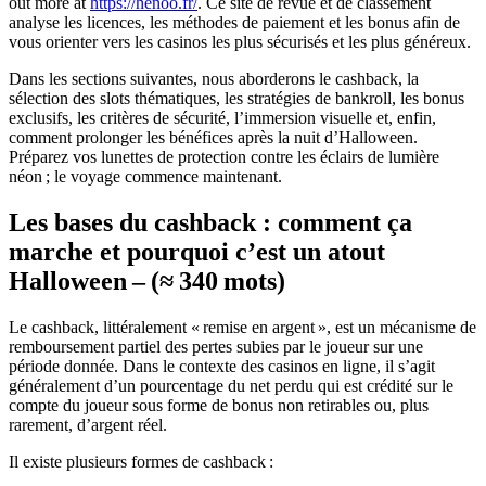
out more at
https://henoo.fr/
. Ce site de revue et de classement
analyse les licences, les méthodes de paiement et les bonus afin de
vous orienter vers les casinos les plus sécurisés et les plus généreux.
Dans les sections suivantes, nous aborderons le cashback, la
sélection des slots thématiques, les stratégies de bankroll, les bonus
exclusifs, les critères de sécurité, l’immersion visuelle et, enfin,
comment prolonger les bénéfices après la nuit d’Halloween.
Préparez vos lunettes de protection contre les éclairs de lumière
néon ; le voyage commence maintenant.
Les bases du cashback : comment ça
marche et pourquoi c’est un atout
Halloween – (≈ 340 mots)
Le cashback, littéralement « remise en argent », est un mécanisme de
remboursement partiel des pertes subies par le joueur sur une
période donnée. Dans le contexte des casinos en ligne, il s’agit
généralement d’un pourcentage du net perdu qui est crédité sur le
compte du joueur sous forme de bonus non retirables ou, plus
rarement, d’argent réel.
Il existe plusieurs formes de cashback :