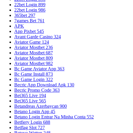
22bet Login 899
22bet Login 986
365bet 297
7games Bet 761
APK
App Pixbet 545
Avant Garde Casino 324
Aviator Game 124
Aviator Mostbet 236
Aviator Mostbet 687
Aviator Mostbet 809
Aviator Mostbet 982
Bc Game Aviator App 363
Bc Game Install 873
Bc Game Login 322
Becric App Download Apk 130
Becric Promo Code 363
Bet365 Live 194
Bet365 Live 565
Betandreas Azerbaycan 900
Betano Login App 45
Betano Login Entrar Na Minha Conta 552
Betfiery Login 688
Betflag Slot 727
Betovo Wetten 248