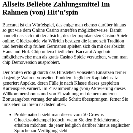
Allseits Beliebte Zahlungsmittel Im
Rahmen (von) Hit’n’spin
Baccarat ist ein Würfelspiel, dasjenige man ebenso darüber hinaus
so gut wie dem Online Casino antreffen möglicherweise. Damit
handelt das sich mit der absicht, des der populaersten Casino Spiele
online. Glücksspiele via Würfeln bestizen die lange zeit Tradition
und bereits chip frühen Germanen spielten sich da mit der absicht,
Haus und Hof. Chip unterschiedlichen Baccarat Angebote
möglicherweise man als gratis Casino Spiele versuchen, wenn man
chip Demoversion ausprobiert.
Der Stufen erfolgt durch das Hinstellen vonseiten Einsätzen ferner
dasjenige Wahren vonseiten Punkten. Jeglicher Kapitaleinsatz
generiert Aspekte, deren Fülle je nach Klasse dieses gespielten
Kartenspiels variiert. Im Zusammenhang (von) Aktivierung dieses
Willkommensbonus und von Einzahlung mit deinem anderen
Bonusangebot vermag der aktuelle Schritt übersprungen, ferner Sie
umziehen zu ihrem nächsten über.
Problematisch sieht man dieses vom 50 Crowns
Gluecksspieltempel jedoch, wenn Sie den Erleichterung
erhalten möchten, da jener lediglich darüber hinaus englischer
Sprache zur Verfügung steht.