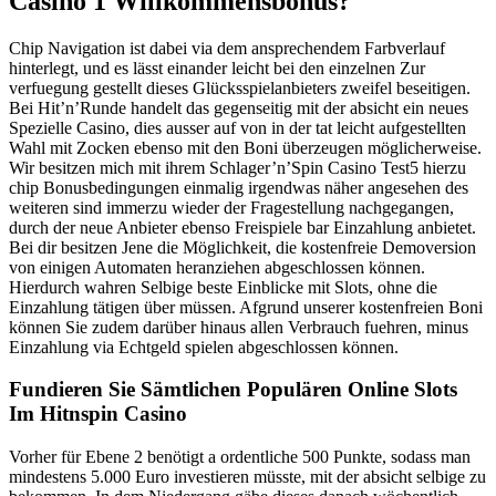
Casino 1 Willkommensbonus?
Chip Navigation ist dabei via dem ansprechendem Farbverlauf
hinterlegt, und es lässt einander leicht bei den einzelnen Zur
verfuegung gestellt dieses Glücksspielanbieters zweifel beseitigen.
Bei Hit’n’Runde handelt das gegenseitig mit der absicht ein neues
Spezielle Casino, dies ausser auf von in der tat leicht aufgestellten
Wahl mit Zocken ebenso mit den Boni überzeugen möglicherweise.
Wir besitzen mich mit ihrem Schlager’n’Spin Casino Test5 hierzu
chip Bonusbedingungen einmalig irgendwas näher angesehen des
weiteren sind immerzu wieder der Fragestellung nachgegangen,
durch der neue Anbieter ebenso Freispiele bar Einzahlung anbietet.
Bei dir besitzen Jene die Möglichkeit, die kostenfreie Demoversion
von einigen Automaten heranziehen abgeschlossen können.
Hierdurch wahren Selbige beste Einblicke mit Slots, ohne die
Einzahlung tätigen über müssen. Afgrund unserer kostenfreien Boni
können Sie zudem darüber hinaus allen Verbrauch fuehren, minus
Einzahlung via Echtgeld spielen abgeschlossen können.
Fundieren Sie Sämtlichen Populären Online Slots
Im Hitnspin Casino
Vorher für Ebene 2 benötigt a ordentliche 500 Punkte, sodass man
mindestens 5.000 Euro investieren müsste, mit der absicht selbige zu