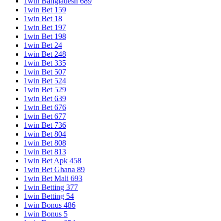
1win Bangladesh 689
1win Bet 159
1win Bet 18
1win Bet 197
1win Bet 198
1win Bet 24
1win Bet 248
1win Bet 335
1win Bet 507
1win Bet 524
1win Bet 529
1win Bet 639
1win Bet 676
1win Bet 677
1win Bet 736
1win Bet 804
1win Bet 808
1win Bet 813
1win Bet Apk 458
1win Bet Ghana 89
1win Bet Mali 693
1win Betting 377
1win Betting 54
1win Bonus 486
1win Bonus 5