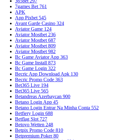
365bet 297
7games Bet 761
APK
App Pixbet 545
Avant Garde Casino 324
Aviator Game 124
Aviator Mostbet 236
Aviator Mostbet 687
Aviator Mostbet 809
Aviator Mostbet 982
Bc Game Aviator App 363
Bc Game Install 873
Bc Game Login 322
Becric App Download Apk 130
Becric Promo Code 363
Bet365 Live 194
Bet365 Live 565
Betandreas Azerbaycan 900
Betano Login App 45
Betano Login Entrar Na Minha Conta 552
Betfiery Login 688
Betflag Slot 727
Betovo Wetten 248
Betpix Promo Code 810
Betpremium Poker 80