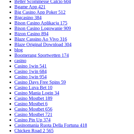
Better Scommesse Calcio 604
Bgame App 421
Big Casino App Poker 512
Bigcasino 384
Bison Casino Aplikacja 175
Bison Casino Logowanie 909
Bizon Casino 894
Blaze Cassino Ao Vivo 316
Blaze Original Download 304
blog
Boomerang Sportwetten 174
casino
Casino 1win 541
Casino 1win 684
Casino 1win 954
Casino Days Free Spins 59
Casino Luva Bet 10
Casino Mania Login 34
Casino Mostbet 189
Casino Mostbet 6
Casino Mostbet 656
Casino Mostbet 721
Casino Pin Up 374
Casinomania Ruota Della Fortuna 418
Chicken Road 2 565