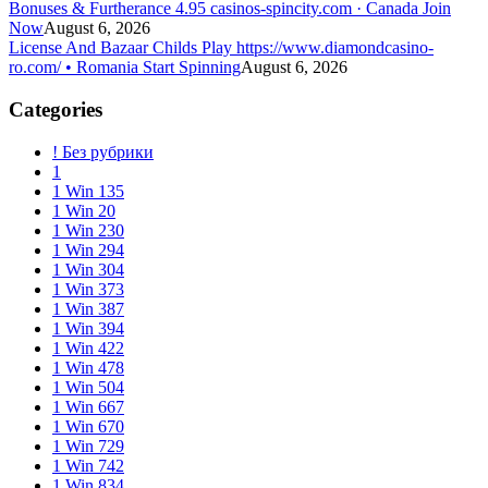
Bonuses & Furtherance 4.95 casinos-spincity.com · Canada Join
Now
August 6, 2026
License And Bazaar Childs Play https://www.diamondcasino-
ro.com/ • Romania Start Spinning
August 6, 2026
Categories
! Без рубрики
1
1 Win 135
1 Win 20
1 Win 230
1 Win 294
1 Win 304
1 Win 373
1 Win 387
1 Win 394
1 Win 422
1 Win 478
1 Win 504
1 Win 667
1 Win 670
1 Win 729
1 Win 742
1 Win 834