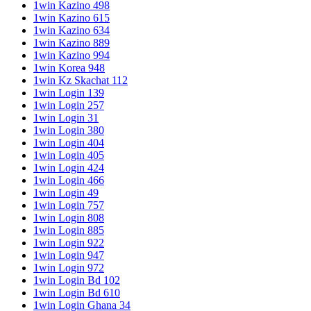
1win Kazino 498
1win Kazino 615
1win Kazino 634
1win Kazino 889
1win Kazino 994
1win Korea 948
1win Kz Skachat 112
1win Login 139
1win Login 257
1win Login 31
1win Login 380
1win Login 404
1win Login 405
1win Login 424
1win Login 466
1win Login 49
1win Login 757
1win Login 808
1win Login 885
1win Login 922
1win Login 947
1win Login 972
1win Login Bd 102
1win Login Bd 610
1win Login Ghana 34