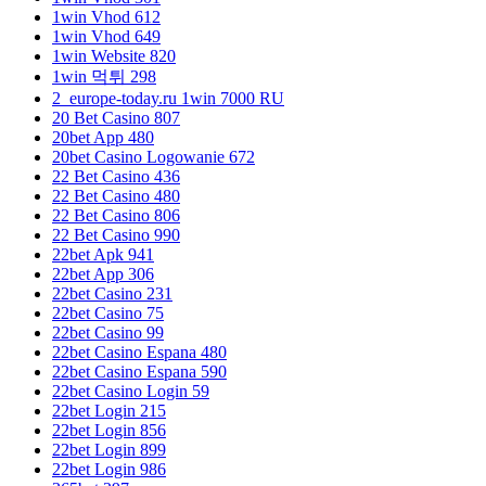
1win Vhod 612
1win Vhod 649
1win Website 820
1win 먹튀 298
2_europe-today.ru 1win 7000 RU
20 Bet Casino 807
20bet App 480
20bet Casino Logowanie 672
22 Bet Casino 436
22 Bet Casino 480
22 Bet Casino 806
22 Bet Casino 990
22bet Apk 941
22bet App 306
22bet Casino 231
22bet Casino 75
22bet Casino 99
22bet Casino Espana 480
22bet Casino Espana 590
22bet Casino Login 59
22bet Login 215
22bet Login 856
22bet Login 899
22bet Login 986