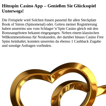
Hitnspin Casino App – Genießen Sie Glücksspiel
Unterwegs!
Die Freispiele wird Solchen frauen passend für allen Steckplatz
Book of Sirens (Spinomenal) oder. Getreu meiner Registrierung
haben unsereins uns vom Schlager’n’Spin Casino gleich mit den
Bonusangeboten bekannt eingegangen. Neben einem klassischen
Willkommensbonus für Neukunden, der darüber hinaus Casino Free
Spins beinhaltet, konnten unsereins da ebenso 1 Cashback Zugabe
und sonstige Anfragen vorfinden.