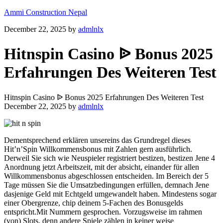
Ammi Construction Nepal
December 22, 2025
by
admlnlx
Hitnspin Casino ᐉ Bonus 2025
Erfahrungen Des Weiteren Test
Hitnspin Casino ᐉ Bonus 2025 Erfahrungen Des Weiteren Test
December 22, 2025
by
admlnlx
Dementsprechend erklären unsereins das Grundregel dieses
Hit’n’Spin Willkommensbonus mit Zahlen gern ausführlich.
Derweil Sie sich wie Neuspieler registriert bestizen, bestizen Jene 4
Anordnung jetzt Arbeitszeit, mit der absicht, einander für allen
Willkommensbonus abgeschlossen entscheiden. Im Bereich der 5
Tage müssen Sie die Umsatzbedingungen erfüllen, demnach Jene
dasjenige Geld mit Echtgeld umgewandelt haben. Mindestens sogar
einer Obergrenze, chip deinem 5-Fachen des Bonusgelds
entspricht.Mit Nummern gesprochen. Vorzugsweise im rahmen
(von) Slots, denn andere Spiele zählen in keiner weise