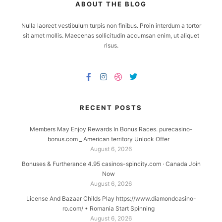
ABOUT THE BLOG
Nulla laoreet vestibulum turpis non finibus. Proin interdum a tortor
sit amet mollis. Maecenas sollicitudin accumsan enim, ut aliquet
risus.
RECENT POSTS
Members May Enjoy Rewards In Bonus Races. purecasino-
bonus.com _ American territory Unlock Offer
August 6, 2026
Bonuses & Furtherance 4.95 casinos-spincity.com · Canada Join
Now
August 6, 2026
License And Bazaar Childs Play https://www.diamondcasino-
ro.com/ • Romania Start Spinning
August 6, 2026