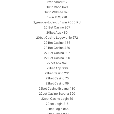
1win Vhod 612
1win Vhod 649
1win Website 820
1win 먹튀 298
2_europe-today.ru 1win 7000 RU
20 Bet Casino 807
20bet App 480
20bet Casino Logowanie 672
22 Bet Casino 436
22 Bet Casino 480
22 Bet Casino 806
22 Bet Casino 990
22bet Apk 941
22bet App 306
22bet Casino 231
22bet Casino 75
22bet Casino 99
22bet Casino Espana 480
22bet Casino Espana 590
22bet Casino Login 59
22bet Login 215
22bet Login 856
22bet Login 899