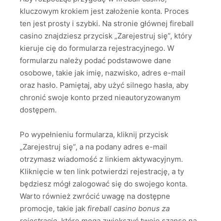
kluczowym krokiem jest założenie konta. Proces
ten jest prosty i szybki. Na stronie głównej fireball
casino znajdziesz przycisk „Zarejestruj się”, który
kieruje cię do formularza rejestracyjnego. W
formularzu należy podać podstawowe dane
osobowe, takie jak imię, nazwisko, adres e-mail
oraz hasło. Pamiętaj, aby użyć silnego hasła, aby
chronić swoje konto przed nieautoryzowanym
dostępem.
Po wypełnieniu formularza, kliknij przycisk
„Zarejestruj się”, a na podany adres e-mail
otrzymasz wiadomość z linkiem aktywacyjnym.
Kliknięcie w ten link potwierdzi rejestrację, a ty
będziesz mógł zalogować się do swojego konta.
Warto również zwrócić uwagę na dostępne
promocje, takie jak
fireball casino bonus za
rejestrację
, które mogą zwiększyć twoje szanse na