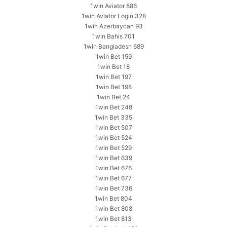
1win Aviator 886
1win Aviator Login 328
1win Azerbaycan 93
1win Bahis 701
1win Bangladesh 689
1win Bet 159
1win Bet 18
1win Bet 197
1win Bet 198
1win Bet 24
1win Bet 248
1win Bet 335
1win Bet 507
1win Bet 524
1win Bet 529
1win Bet 639
1win Bet 676
1win Bet 677
1win Bet 736
1win Bet 804
1win Bet 808
1win Bet 813