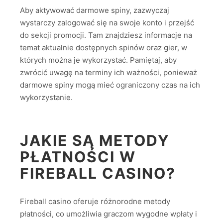
Aby aktywować darmowe spiny, zazwyczaj
wystarczy zalogować się na swoje konto i przejść
do sekcji promocji. Tam znajdziesz informacje na
temat aktualnie dostępnych spinów oraz gier, w
których można je wykorzystać. Pamiętaj, aby
zwrócić uwagę na terminy ich ważności, ponieważ
darmowe spiny mogą mieć ograniczony czas na ich
wykorzystanie.
JAKIE SĄ METODY
PŁATNOŚCI W
FIREBALL CASINO?
Fireball casino oferuje różnorodne metody
płatności, co umożliwia graczom wygodne wpłaty i