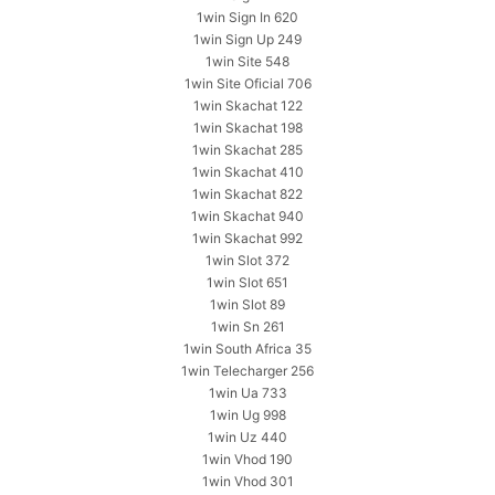
1win Sign In 620
1win Sign Up 249
1win Site 548
1win Site Oficial 706
1win Skachat 122
1win Skachat 198
1win Skachat 285
1win Skachat 410
1win Skachat 822
1win Skachat 940
1win Skachat 992
1win Slot 372
1win Slot 651
1win Slot 89
1win Sn 261
1win South Africa 35
1win Telecharger 256
1win Ua 733
1win Ug 998
1win Uz 440
1win Vhod 190
1win Vhod 301