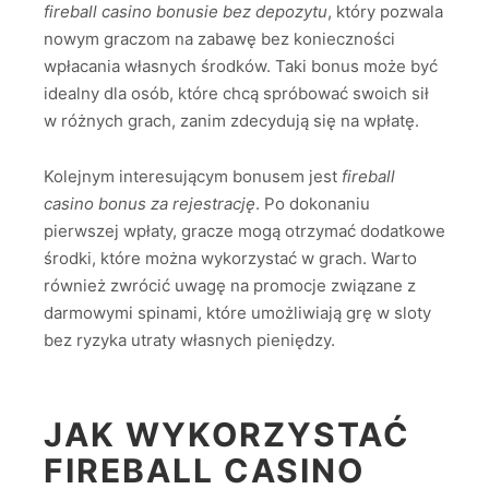
fireball casino bonusie bez depozytu
, który pozwala
nowym graczom na zabawę bez konieczności
wpłacania własnych środków. Taki bonus może być
idealny dla osób, które chcą spróbować swoich sił
w różnych grach, zanim zdecydują się na wpłatę.
Kolejnym interesującym bonusem jest
fireball
casino bonus za rejestrację
. Po dokonaniu
pierwszej wpłaty, gracze mogą otrzymać dodatkowe
środki, które można wykorzystać w grach. Warto
również zwrócić uwagę na promocje związane z
darmowymi spinami, które umożliwiają grę w sloty
bez ryzyka utraty własnych pieniędzy.
JAK WYKORZYSTAĆ
FIREBALL CASINO