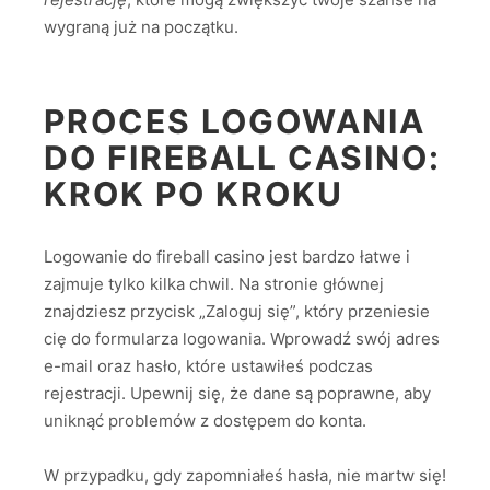
wygraną już na początku.
PROCES LOGOWANIA
DO FIREBALL CASINO:
KROK PO KROKU
Logowanie do fireball casino jest bardzo łatwe i
zajmuje tylko kilka chwil. Na stronie głównej
znajdziesz przycisk „Zaloguj się”, który przeniesie
cię do formularza logowania. Wprowadź swój adres
e-mail oraz hasło, które ustawiłeś podczas
rejestracji. Upewnij się, że dane są poprawne, aby
uniknąć problemów z dostępem do konta.
W przypadku, gdy zapomniałeś hasła, nie martw się!