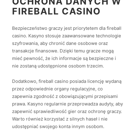
OCHRONA DANYCH W
FIREBALL CASINO
Bezpieczeństwo graczy jest priorytetem dla fireball
casino. Kasyno stosuje zaawansowane technologie
szyfrowania, aby chronić dane osobowe oraz
transakcje finansowe. Dzięki temu gracze mogą
mieć pewność, że ich informacje są bezpieczne i
nie zostaną udostępnione osobom trzecim.
Dodatkowo, fireball casino posiada licencję wydaną
przez odpowiednie organy regulacyjne, co
zapewnia zgodność z obowiązującymi przepisami
prawa. Kasyno regularnie przeprowadza audyty, aby
zapewnić sprawiedliwość gier oraz ochronę graczy.
Warto również korzystać z silnych haseł i nie
udostępniać swojego konta innym osobom.