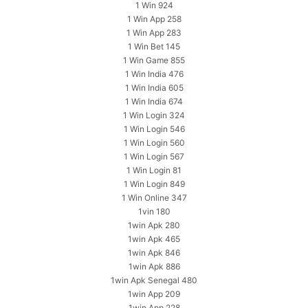
1 Win 924
1 Win App 258
1 Win App 283
1 Win Bet 145
1 Win Game 855
1 Win India 476
1 Win India 605
1 Win India 674
1 Win Login 324
1 Win Login 546
1 Win Login 560
1 Win Login 567
1 Win Login 81
1 Win Login 849
1 Win Online 347
1vin 180
1win Apk 280
1win Apk 465
1win Apk 846
1win Apk 886
1win Apk Senegal 480
1win App 209
1win App 228