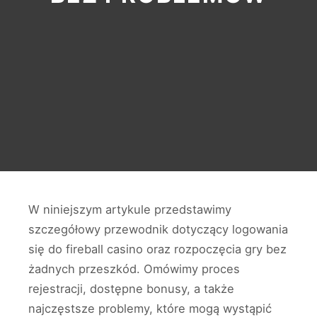
W niniejszym artykule przedstawimy
szczegółowy przewodnik dotyczący logowania
się do fireball casino oraz rozpoczęcia gry bez
żadnych przeszkód. Omówimy proces
rejestracji, dostępne bonusy, a także
najczęstsze problemy, które mogą wystąpić