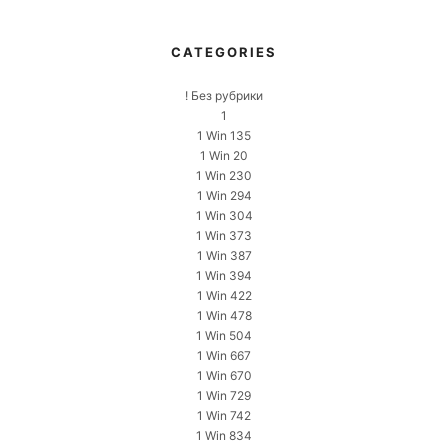
CATEGORIES
! Без рубрики
1
1 Win 135
1 Win 20
1 Win 230
1 Win 294
1 Win 304
1 Win 373
1 Win 387
1 Win 394
1 Win 422
1 Win 478
1 Win 504
1 Win 667
1 Win 670
1 Win 729
1 Win 742
1 Win 834