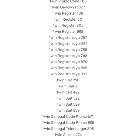
1win Promo Code 106
1win Qeydiyyat 677
1win Register 138
1win Register 30
1win Register 305
1win Register 968
1win Registratsiya 297
1win Registratsiya 357
1win Registratsiya 755
1win Registratsiya 788
1win Registratsiya 879
1win Registratsiya 899
1win Registratsiya 993
1win Sait 290
1win Sait 3
1win Sait 492
1win Sait 522
1win Sait 529
1win Sait 859
1win Senegal Code Promo 571
1win Senegal Code Promo 689
1win Senegal Telecharger 398
1win Sign In 274