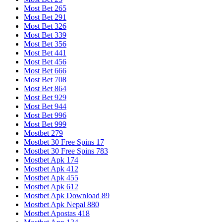
Most Bet 265
Most Bet 291
Most Bet 326
Most Bet 339
Most Bet 356
Most Bet 441
Most Bet 456
Most Bet 666
Most Bet 708
Most Bet 864
Most Bet 929
Most Bet 944
Most Bet 996
Most Bet 999
Mostbet 279
Mostbet 30 Free Spins 17
Mostbet 30 Free Spins 783
Mostbet Apk 174
Mostbet Apk 412
Mostbet Apk 455
Mostbet Apk 612
Mostbet Apk Download 89
Mostbet Apk Nepal 880
Mostbet Apostas 418