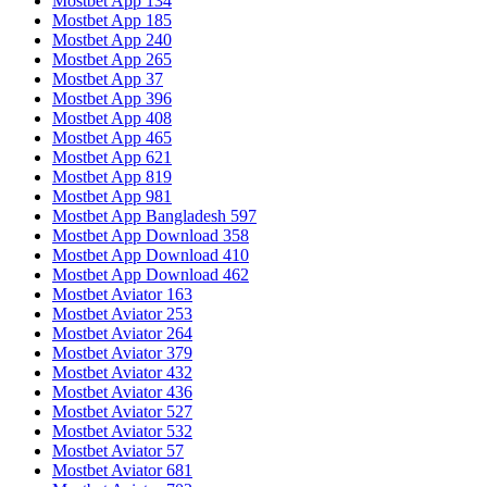
Mostbet App 134
Mostbet App 185
Mostbet App 240
Mostbet App 265
Mostbet App 37
Mostbet App 396
Mostbet App 408
Mostbet App 465
Mostbet App 621
Mostbet App 819
Mostbet App 981
Mostbet App Bangladesh 597
Mostbet App Download 358
Mostbet App Download 410
Mostbet App Download 462
Mostbet Aviator 163
Mostbet Aviator 253
Mostbet Aviator 264
Mostbet Aviator 379
Mostbet Aviator 432
Mostbet Aviator 436
Mostbet Aviator 527
Mostbet Aviator 532
Mostbet Aviator 57
Mostbet Aviator 681