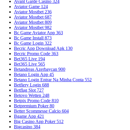
Avant Garde Casino 324
Aviator Game 124
Aviator Mostbet 236
Aviator Mostbet 687
Aviator Mostbet 809
Aviator Mostbet 982
Bc Game Aviator App 363
Bc Game Install 873
Bc Game Login 322
Becric App Download Apk 130
Becric Promo Code 363
Bet365 Live 194
Bet365 Live 565
Betandreas Azerbaycan 900
Betano Login App 45
Betano Login Entrar Na Minha Conta 552
Betfiery Login 688
Betflag Slot 727
Betovo Wetten 248
Betpix Promo Code 810
Betpremium Poker 80
Better Scommesse Calcio 604
Bgame App 421
Big Casino App Poker 512
Bigcasino 384