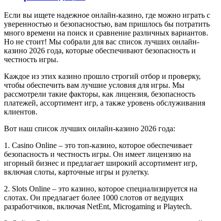
Если вы ищете надежное онлайн-казино, где можно играть с
уверенностью и безопасностью, вам пришлось бы потратить
много времени на поиск и сравнение различных вариантов.
Но не стоит! Мы собрали для вас список лучших онлайн-
казино 2026 года, которые обеспечивают безопасность и
честность игры.
Каждое из этих казино прошло строгий отбор и проверку,
чтобы обеспечить вам лучшие условия для игры. Мы
рассмотрели такие факторы, как лицензия, безопасность
платежей, ассортимент игр, а также уровень обслуживания
клиентов.
Вот наш список лучших онлайн-казино 2026 года:
1. Casino Online – это топ-казино, которое обеспечивает
безопасность и честность игры. Он имеет лицензию на
игорный бизнес и предлагает широкий ассортимент игр,
включая слоты, карточные игры и рулетку.
2. Slots Online – это казино, которое специализируется на
слотах. Он предлагает более 1000 слотов от ведущих
разработчиков, включая NetEnt, Microgaming и Playtech.