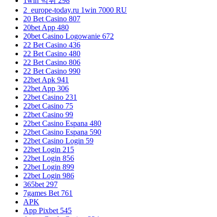
1win 먹튀 298
2_europe-today.ru 1win 7000 RU
20 Bet Casino 807
20bet App 480
20bet Casino Logowanie 672
22 Bet Casino 436
22 Bet Casino 480
22 Bet Casino 806
22 Bet Casino 990
22bet Apk 941
22bet App 306
22bet Casino 231
22bet Casino 75
22bet Casino 99
22bet Casino Espana 480
22bet Casino Espana 590
22bet Casino Login 59
22bet Login 215
22bet Login 856
22bet Login 899
22bet Login 986
365bet 297
7games Bet 761
APK
App Pixbet 545