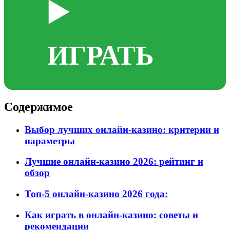
▶️
ИГРАТЬ
Содержимое
Выбор лучших онлайн-казино: критерии и
параметры
Лучшие онлайн-казино 2026: рейтинг и
обзор
Топ-5 онлайн-казино 2026 года:
Как играть в онлайн-казино: советы и
рекомендации