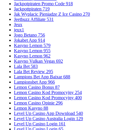
Jackpotpiraten Promo Code 918
Jackpottpiraten 719
Jak Wyplacic Pieniadze Z Ice Casino 270
Jeetbuzz Affiliate 531
Jeux
jeux1
Jogo Betano 756
Jokabet App 914
Kasyno Lemon 579
Kasyno Lemon 955
Kasyno Lemon 962
Kasyno Vulkan Vegas 692
Lala Bet 583
Lala Bet Review 295
Lampions Bet App Baixar 688
Lampionsbet App 966
Lemon Casino Bonus 87
Lemon Casino Kod Promocyjny 254
Lemon Casino Kod Promocyjny 400
Lemon Casino Opinie 296
Lemon Kasyno 88
Level Up Casino App Download 540
Level Up Casino Australia Login 129
Level Up Casino Login 161
Level Up Casino Login 65