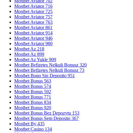
Mostbet Aviator 702
Mostbet Aviator 716
Mostbet Aviator 725
Mostbet Aviator 757
Mostbet Aviator 763
Mostbet Aviator 861
Mostbet Aviator 914
Mostbet Aviator 946
Mostbet Aviator 980
Mostbet Az 218
Mostbet Az 899
Mostbet Az Yukle 909
Mostbet Befizetes Nelkuli Bonusz 320
Mostbet Befizetes Nelkuli Bonusz 73
Mostbet Bono Sin Deposito 951
Mostbet Bonus 563
Mostbet Bonus 574
Mostbet Bonus 592
Mostbet Bonus 771
Mostbet Bonus 834
Mostbet Bonus 920
Mostbet Bonus Bez Depozytu 153
Mostbet Bonus Sem Deposito 367
Mostbet By 435
Mostbet Casino 134