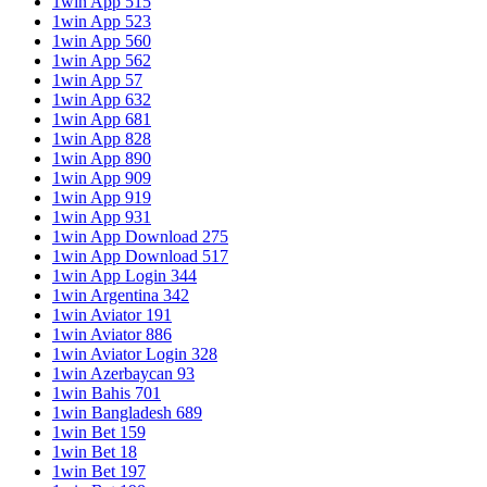
1win App 515
1win App 523
1win App 560
1win App 562
1win App 57
1win App 632
1win App 681
1win App 828
1win App 890
1win App 909
1win App 919
1win App 931
1win App Download 275
1win App Download 517
1win App Login 344
1win Argentina 342
1win Aviator 191
1win Aviator 886
1win Aviator Login 328
1win Azerbaycan 93
1win Bahis 701
1win Bangladesh 689
1win Bet 159
1win Bet 18
1win Bet 197