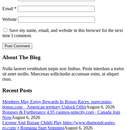
Email
*
Website
Save my name, email, and website in this browser for the next
time I comment.
About The Blog
Nulla laoreet vestibulum turpis non finibus. Proin interdum a tortor
sit amet mollis. Maecenas sollicitudin accumsan enim, ut aliquet
risus.
Recent Posts
Members May Enjoy Rewards In Bonus Races. purecasino-
bonus.com _ American territory Unlock Offer
August 6, 2026
Bonuses & Furtherance 4.95 casinos-spincity.com · Canada Join
Now
August 6, 2026
License And Bazaar Childs Play https://www.diamondcasino-
ro.com/ • Romania Start Spinning
August 6, 2026